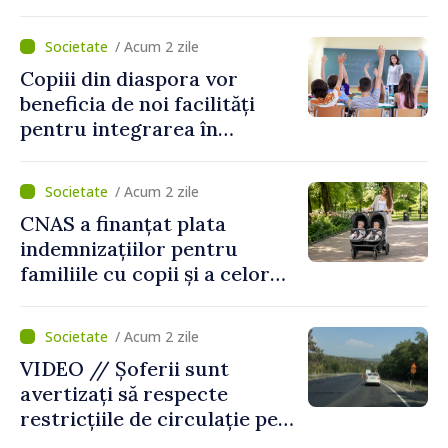
captarea a apei de la Vadul
lui Vodă au fost instalate și
/ Acum 2 zile
puse în funcțiune
Copiii din diaspora vor
beneficia de noi facilități
pentru integrarea în
sistemul educațional din
Republica Moldova
/ Acum 2 zile
CNAS a finanțat plata
indemnizațiilor pentru
familiile cu copii și a celor
pentru incapacitate
temporară de muncă
/ Acum 2 zile
VIDEO // Șoferii sunt
avertizați să respecte
restricțiile de circulație pe
drumul R3, unde se