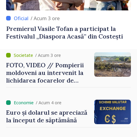
/ Acum 3 ore
Premierul Vasile Tofan a participat la
Festivalul „Diaspora Acasă” din Costești
/ Acum 3 ore
FOTO, VIDEO // Pompierii
moldoveni au intervenit la
lichidarea focarelor de
incendiu în apropiere de
Thessaloniki. Misiunea a
durat cinci ore
/ Acum 4 ore
Euro și dolarul se apreciază
la început de săptămână