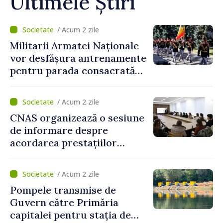
Ultimele Știri
/ Acum 2 zile
Militarii Armatei Naționale
vor desfășura antrenamente
pentru parada consacrată
Zilei Independenței
/ Acum 2 zile
CNAS organizează o sesiune
de informare despre
acordarea prestațiilor
sociale și serviciile
electronice. Cetățenii,
/ Acum 2 zile
invitați să se înscrie la
Pompele transmise de
eveniment
Guvern către Primăria
capitalei pentru stația de