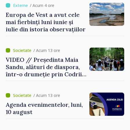
/ Acum 4 ore
Europa de Vest a avut cele
mai fierbinți luni iunie și
iulie din istoria observațiilor
/ Acum 13 ore
VIDEO // Președinta Maia
Sandu, alături de diaspora,
într-o drumeție prin Codrii
Moldovei: „Încă mai avem ce
descoperi”
/ Acum 13 ore
Agenda evenimentelor, luni,
10 august