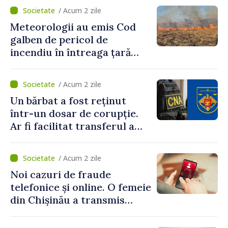
hotare
/ Acum 2 zile
Meteorologii au emis Cod
galben de pericol de
incendiu în întreaga țară
până pe 14 august
/ Acum 2 zile
Un bărbat a fost reținut
într-un dosar de corupție.
Ar fi facilitat transferul a
60.000 de dolari prin
portofele electronice
/ Acum 2 zile
Noi cazuri de fraude
telefonice și online. O femeie
din Chișinău a transmis
escrocilor 990 000 de lei