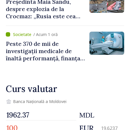
Președinta Maia Sandu,
despre explozia de la
Crocmaz: „Rusia este cea
care duce războiul de
agresiune în Ucraina și
/ Acum 1 oră
poartă întreaga vină pentru
Peste 370 de mii de
pericolul adus la casele
investigații medicale de
oamenilor noștri”
înaltă performanță, finanțate
de asigurarea obligatorie în
prima jumătate a anului
Curs valutar
Banca Națională a Moldovei
MDL
EUR
19.6237