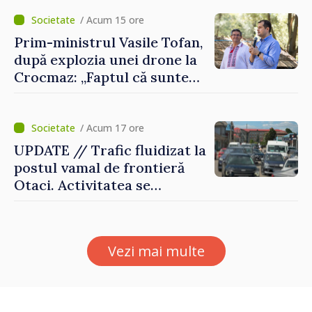
„dronă-rachetă”
/ Acum 15 ore
Prim-ministrul Vasile Tofan,
după explozia unei drone la
Crocmaz: „Faptul că suntem
în afara zonei de război nu
ne protejează”
/ Acum 17 ore
UPDATE // Trafic fluidizat la
postul vamal de frontieră
Otaci. Activitatea se
desfășoară în condiții
normale
Vezi mai multe