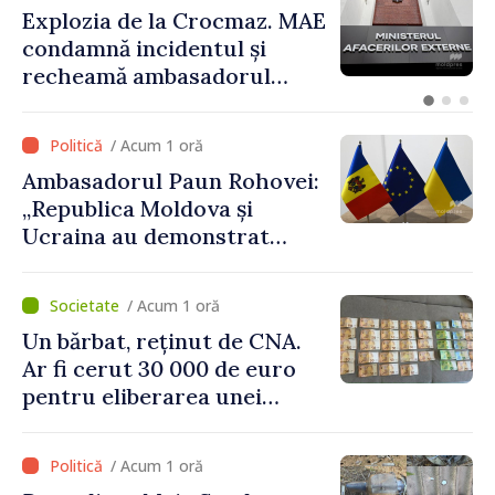
Explozia de la Crocmaz. MAE
condamnă incidentul și
recheamă ambasadorul
Republicii Moldova la
Moscova pentru consultări
/ Acum 1 oră
Ambasadorul Paun Rohovei:
„Republica Moldova și
Ucraina au demonstrat
performanțe fără precedent
în procesul de integrare
/ Acum 1 oră
europeană”
Un bărbat, reținut de CNA.
Ar fi cerut 30 000 de euro
pentru eliberarea unei
persoane condamnate
/ Acum 1 oră