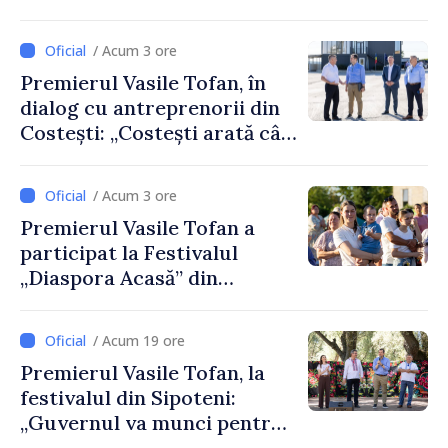
afectează direct”
/ Acum 3 ore
Premierul Vasile Tofan, în
dialog cu antreprenorii din
Costești: „Costești arată cât
de mult poate face o
comunitate atunci când
/ Acum 3 ore
există inițiativă, muncă și
Premierul Vasile Tofan a
spirit antreprenorial”
participat la Festivalul
„Diaspora Acasă” din
Costești
/ Acum 19 ore
Premierul Vasile Tofan, la
festivalul din Sipoteni:
„Guvernul va munci pentru
ca fiecare sat, fiecare