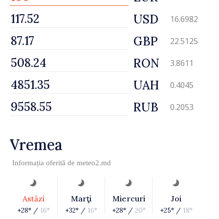
USD
16.6982
GBP
22.5125
RON
3.8611
UAH
0.4045
RUB
0.2053
Vremea
Informația oferită de
meteo2.md
Astăzi
Marţi
Miercuri
Joi
+28° /
16°
+32° /
16°
+28° /
20°
+25° /
18°