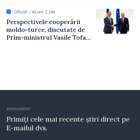
comunitate și toți
/ Acum 2 zile
moldovenii să prospere”
Perspectivele cooperării
moldo-turce, discutate de
Prim-ministrul Vasile Tofan
și Ambasadorul Turciei,
Uygar Mustafa Sertel
#newsletter
Primiți cele mai recente știri direct pe
E-mailul dvs.