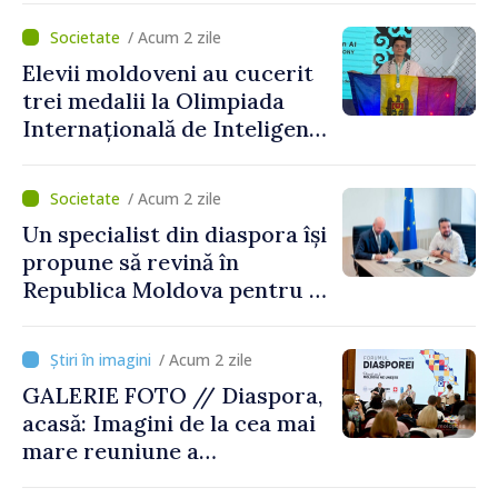
desfășoară lucrări de
/ Acum 2 zile
reparație
Elevii moldoveni au cucerit
trei medalii la Olimpiada
Internațională de Inteligență
Artificială
/ Acum 2 zile
Un specialist din diaspora își
propune să revină în
Republica Moldova pentru a
contribui la dezvoltarea
registrului naval național
/ Acum 2 zile
GALERIE FOTO // Diaspora,
acasă: Imagini de la cea mai
mare reuniune a
moldovenilor de peste