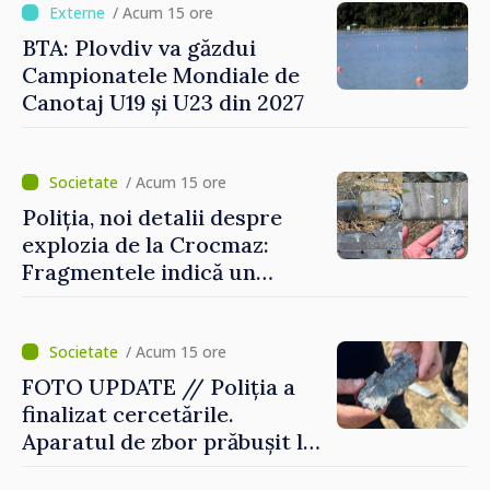
/ Acum 15 ore
BTA: Plovdiv va găzdui
Campionatele Mondiale de
Canotaj U19 și U23 din 2027
/ Acum 15 ore
Poliția, noi detalii despre
explozia de la Crocmaz:
Fragmentele indică un
posibil tip de „dronă-
rachetă”
/ Acum 15 ore
FOTO UPDATE // Poliția a
finalizat cercetările.
Aparatul de zbor prăbușit la
Crocmaz ar putea fi o