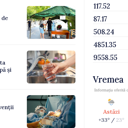
 de
ita
pă și
Vremea
Informația oferită
venții
Astăzi
+33° /
23°