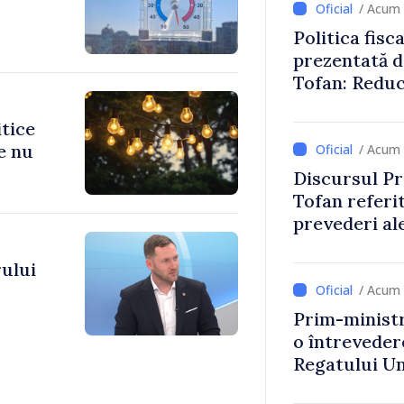
/ Acum 
Politica fisc
prezentată d
Tofan: Reduc
stimularea in
mai echitabi
itice
e nu
/ Acum 
Discursul Pr
Tofan referit
prevederi ale
anul 2027
ului
/ Acum 
Prim-ministr
o întrevede
Regatului Uni
Irlandei de 