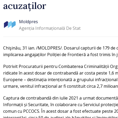
acuzaților
caniculă
Moldpres
Agenția Informațională De Stat
Chişinău, 31 ian. /MOLDPRES/. Dosarul capturii de 179 de cu
implicarea angajaților Poliției de Frontieră a fost trimis 
Potrivit Procuraturii pentru Combaterea Criminalității Orga
ridicate în acest dosar de contrabandă ar costa peste 1,6 mi
Europene – destinația intenționată a grupului infracțional –
urmare, venitul infracțional ar fi constituit circa 2,7 milioan
Captura de contrabandă din iulie 2021 a urmat documentări
Informații și Securitate, în colaborare cu Serviciul protecți
comun cu PCCOCS. În acest dosar a fost efectuate peste 20 
interceptări, circa 50 de audieri ale bănuiților și învinuiților