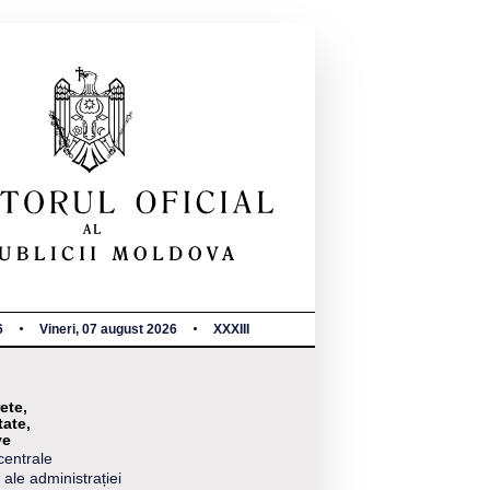
6
Vineri, 07 august 2026
XXXIII
ete,
tate,
ve
centrale
 ale administrației