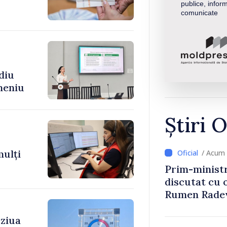
publice, inform
comunicate
diu
meniu
Știri O
mulți
/ Acum 
Prim-ministr
discutat cu 
Rumen Rade
 ziua