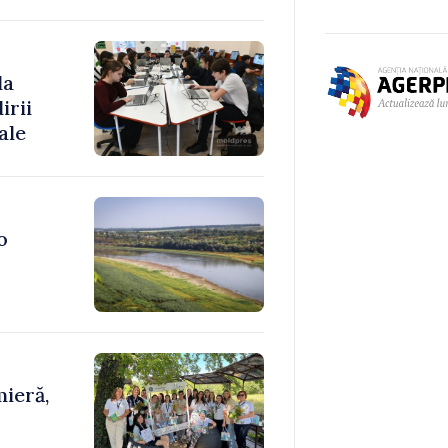
la
irii
ale
o
ieră,