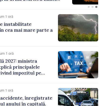
ovsk. Lucrările de
 fi efectuate în regim
um 1 oră
e instabilitate
în cea mai mare parte a
cum 1 oră
ală 2027: ministra
plică principalele
rivind impozitul pe
iliare, taxele locale și
um 1 oră
 accidente, înregistrate
ul anului în capitală.