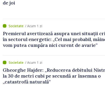
de joi
/ Acum 1 zi
Premierul avertizează asupra unei situații cr
în sectorul energetic: „Cel mai probabil, mâin
vom putea cumpăra nici curent de avarie”
/ Acum 1 zi
Gheorghe Hajder: „Reducerea debitului Nistr
la 30 de metri cubi pe secundă ar însemna o
„catastrofă naturală”