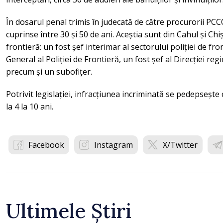
În dosarul penal trimis în judecată de către procurorii PCC
cuprinse între 30 și 50 de ani. Aceștia sunt din Cahul și Chiși
frontieră: un fost șef interimar al sectorului poliției de fr
General al Poliției de Frontieră, un fost șef al Direcției re
precum și un subofițer.
Potrivit legislației, infracțiunea incriminată se pedepseșt
la 4 la 10 ani.
Facebook
Instagram
X/Twitter
Ultimele Știri