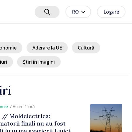
RO
Logare
onomie
Aderare la UE
Cultură
iuri
Știri în imagini
iri
cum 1 oră
delectrica:
 finali nu au fost
rma avarierii Liniei