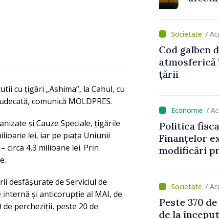
Bălți–Dnestr
reparație vor
prioritar
/ Ac
Cod galben d
atmosferică 
țării
tii cu țigări „Ashima”, la Cahul, cu
în judecată, comunică MOLDPRES.
/ A
nizate și Cauze Speciale, țigările
Politica fisc
lioane lei, iar pe piața Uniunii
Finanțelor ex
 circa 4,3 milioane lei. Prin
modificări p
e.
bunurile imob
rutiere
i desfășurate de Serviciul de
/ Ac
e internă și anticorupție al MAI, de
Peste 370 de
de percheziții, peste 20 de
de la început
.