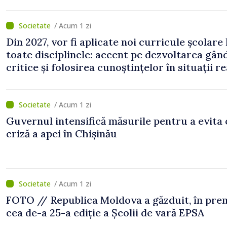
/ Acum 1 zi
Din 2027, vor fi aplicate noi curricule școlare 
toate disciplinele: accent pe dezvoltarea gând
critice și folosirea cunoștințelor în situații re
/ Acum 1 zi
Guvernul intensifică măsurile pentru a evita 
criză a apei în Chișinău
/ Acum 1 zi
FOTO // Republica Moldova a găzduit, în prem
cea de-a 25-a ediție a Școlii de vară EPSA