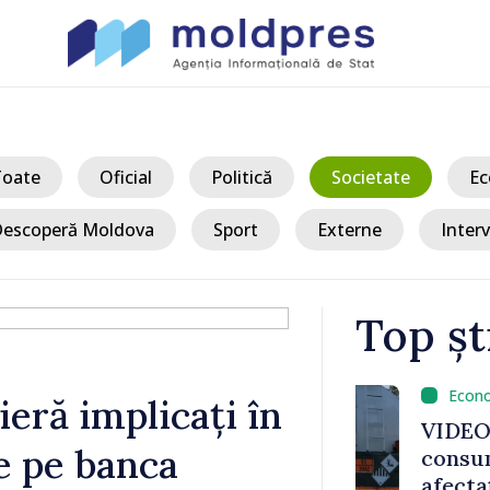
Toate
Oficial
Politică
Societate
Ec
escoperă Moldova
Sport
Externe
Interv
Top șt
/ A
ieră implicați în
ortatorii
VIDEO // Mol
ge pe banca
asupra
consumatorii
mp de
afectați în u