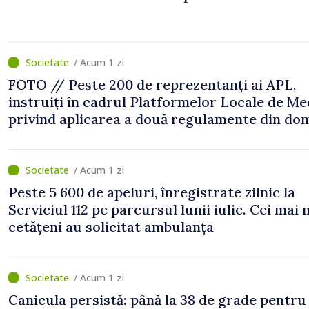
/ Acum 1 zi
FOTO // Peste 200 de reprezentanți ai APL,
instruiți în cadrul Platformelor Locale de Me
privind aplicarea a două regulamente din do
/ Acum 1 zi
Peste 5 600 de apeluri, înregistrate zilnic la
Serviciul 112 pe parcursul lunii iulie. Cei mai 
cetățeni au solicitat ambulanța
/ Acum 1 zi
Canicula persistă: până la 38 de grade pentru