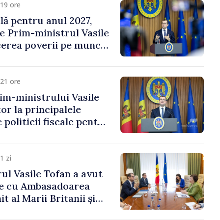
19 ore
ală pentru anul 2027,
e Prim-ministrul Vasile
erea poverii pe muncă,
vestițiilor și o taxare
lă
21 ore
im-ministrului Vasile
or la principalele
 politicii fiscale pentru
1 zi
ul Vasile Tofan a avut
re cu Ambasadoarea
t al Marii Britanii și
Nord, Fern Horine