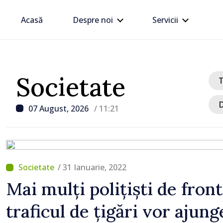
Acasă
Despre noi
Servicii
Societate
D
07 August, 2026
/ 11:21
/ 31 Ianuarie, 2022
/ Acum 1 oră
Mai mulți polițiști de front
e
ANTA avertizează transp
traficul de țigări vor ajun
de mărfuri periculoase 
riscurilor sporite pe ti