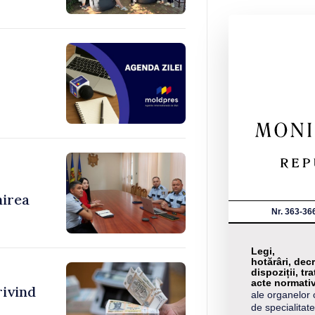
nirea
Nr. 363-36
Legi,
hotărâri, decr
dispoziții, tra
acte normati
rivind
ale organelor 
de specialitate