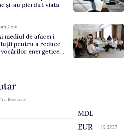
e și-au pierdut viața
cum 2 ore
și mediul de afaceri
oluții pentru a reduce
vocărilor energetice
omiei
utar
lă a Moldovei
MDL
EUR
19.6237