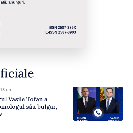
ații, anunțuri,
ISSN 2587-389X
E-ISSN 2587-3903
ficiale
18 ore
ul Vasile Tofan a
omologul său bulgar,
v