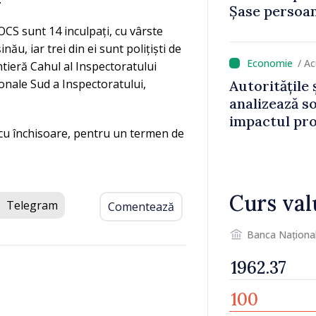
Șase persoan
OCS sunt 14 inculpați, cu vârste
nău, iar trei din ei sunt polițiști de
/ A
ontieră Cahul al Inspectoratului
gionale Sud a Inspectoratului,
Autoritățile 
analizează s
impactul pro
e cu închisoare, pentru un termen de
asupra econ
Curs val
Telegram
Comentează
Banca Naționa