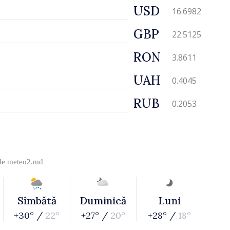
USD
16.6982
GBP
22.5125
RON
3.8611
UAH
0.4045
RUB
0.2053
 de
meteo2.md
Sîmbătă
Duminică
Luni
+30° /
22°
+27° /
20°
+28° /
18°