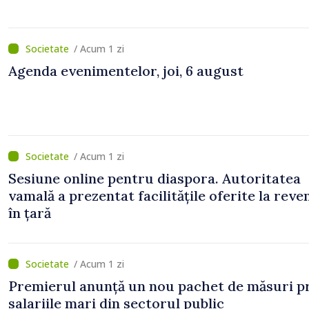
/ Acum 1 zi
Agenda evenimentelor, joi, 6 august
/ Acum 1 zi
Sesiune online pentru diaspora. Autoritatea
vamală a prezentat facilitățile oferite la reve
în țară
/ Acum 1 zi
Premierul anunță un nou pachet de măsuri p
salariile mari din sectorul public