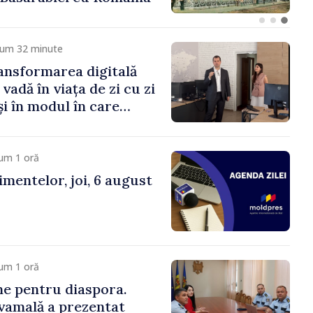
cum 32 minute
ansformarea digitală
 vadă în viața de zi cu zi
și în modul în care
ă economia: premierul
 în vizită la AGE
um 1 oră
mentelor, joi, 6 august
um 1 oră
ne pentru diaspora.
vamală a prezentat