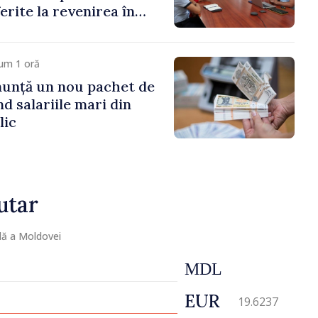
ferite la revenirea în
um 1 oră
nunță un nou pachet de
d salariile mari din
lic
utar
lă a Moldovei
MDL
EUR
19.6237