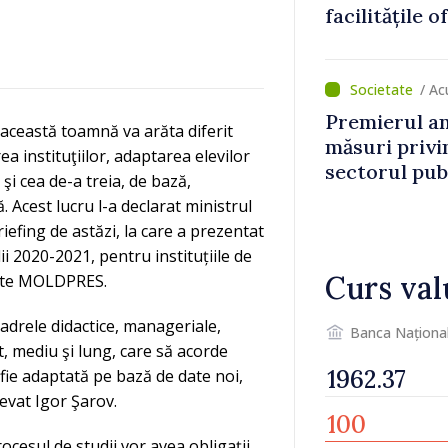
facilitățile o
țară
/ Ac
Premierul a
această toamnă va arăta diferit
măsuri privin
rea instituţiilor, adaptarea elevilor
sectorul pub
 şi cea de-a treia, de bază,
 Acest lucru l-a declarat ministrul
briefing de astăzi, la care a prezentat
i 2020-2021, pentru instituțiile de
Curs val
smite MOLDPRES.
drele didactice, manageriale,
Banca Naționa
t, mediu şi lung, care să acorde
să fie adaptată pe bază de date noi,
levat Igor Şarov.
procesul de studii vor avea obligaţii