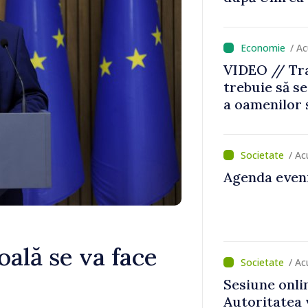
/ A
VIDEO // Tr
trebuie să se
a oamenilor 
funcționeaz
Vasile Tofan,
/ Ac
Agenda eveni
ală se va face
/ Ac
Sesiune onli
Autoritatea 