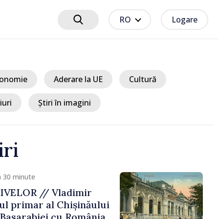
RO
Logare
onomie
Aderare la UE
Cultură
iuri
Știri în imagini
iri
 30 minute
IVELOR // Vladimir
ul primar al Chișinăului
 Basarabiei cu România