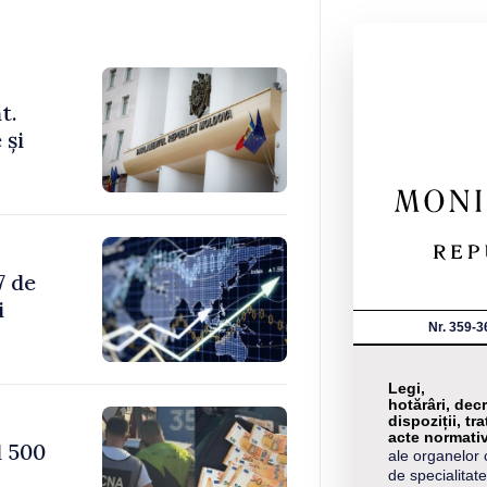
t.
 și
7 de
i
Nr. 359-3
Legi,
hotărâri, decr
dispoziții, tra
acte normati
1 500
ale organelor 
de specialitate