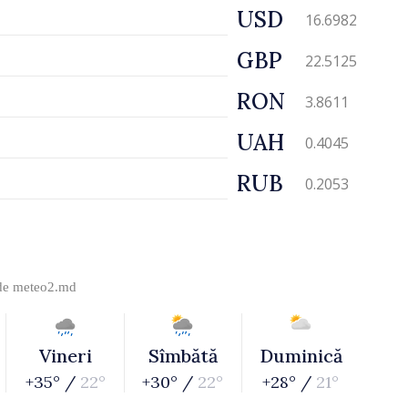
USD
16.6982
GBP
22.5125
RON
3.8611
UAH
0.4045
RUB
0.2053
 de
meteo2.md
Vineri
Sîmbătă
Duminică
+35° /
22°
+30° /
22°
+28° /
21°