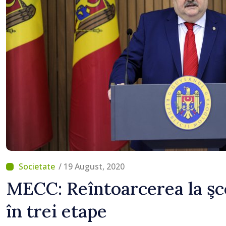
/ 19 August, 2020
MECC: Reîntoarcerea la şco
în trei etape