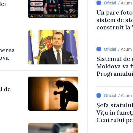
lei
/ Acum 
Un parc foto
sistem de st
construit la 
inerea
/ Acum 
dova
Sistemul de 
Moldova va f
Programului
Strategiei N
i de
/ Acum 
Șefa statulu
Vițu în funcț
Centrului p
Strategică ș