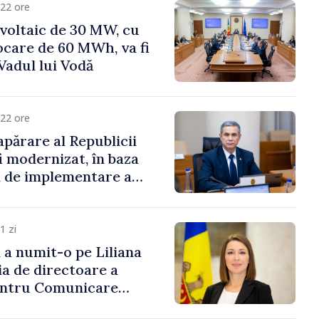
22 ore
voltaic de 30 MW, cu
ocare de 60 MWh, va fi
Vadul lui Vodă
22 ore
apărare al Republicii
i modernizat, în baza
 de implementare a
aționale de Apărare
1 zi
i a numit-o pe Liliana
ia de directoare a
entru Comunicare
i Contracarare a