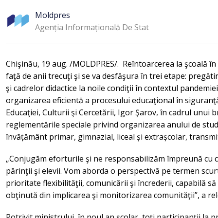
Moldpres
Agenția Informațională De Stat
Chişinău, 19 aug. /MOLDPRES/. Reîntoarcerea la şcoală în 
faţă de anii trecuţi şi se va desfăşura în trei etape: pregăti
şi cadrelor didactice la noile condiţii în contextul pandemiei
organizarea eficientă a procesului educaţional în siguranţă.
Educaţiei, Culturii şi Cercetării, Igor Şarov, în cadrul unui 
reglementările speciale privind organizarea anului de studi
învățământ primar, gimnazial, liceal și extrașcolar, tran
„Conjugăm eforturile şi ne responsabilizăm împreună cu ca
părinţii şi elevii. Vom aborda o perspectivă pe termen scur
prioritate flexibilităţii, comunicării şi încrederii, capabilă 
obţinută din implicarea şi monitorizarea comunităţii”, a re
Potrivit ministrului, în noul an şcolar, toţi participanţii la 