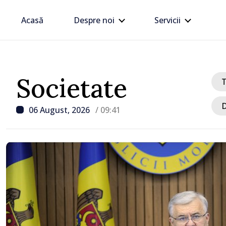
Acasă
Despre noi
Servicii
Societate
D
06 August, 2026
/ 09:41
/ Acum 27 minute
Guvernul intensifică mă
pentru a evita o criză a 
Chișinău