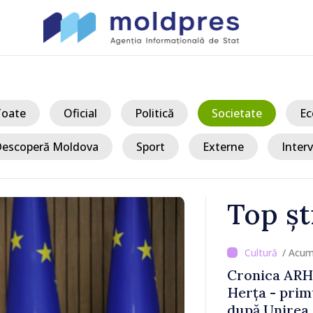
Toate
Oficial
Politică
Societate
Ec
escoperă Moldova
Sport
Externe
Interv
Top șt
/ Acum
surile
Cronica ARH
apei în
Herța - prim
după Unirea