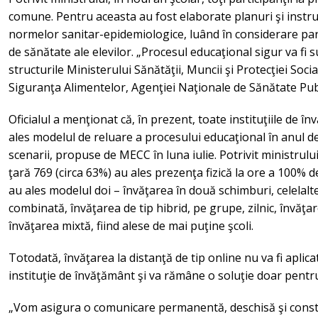
comune. Pentru aceasta au fost elaborate planuri şi instru
normelor sanitar-epidemiologice, luând în considerare partic
de sănătate ale elevilor. „Procesul educaţional sigur va fi
structurile Ministerului Sănătăţii, Muncii şi Protecţiei Soc
Siguranţa Alimentelor, Agenţiei Naţionale de Sănătate Publi
Oficialul a menţionat că, în prezent, toate instituţiile de 
ales modelul de reluare a procesului educaţional în anul de
scenarii, propuse de MECC în luna iulie. Potrivit ministrului
ţară 769 (circa 63%) au ales prezenţa fizică la ore a 100% de 
au ales modelul doi – învăţarea în două schimburi, celelalt
combinată, învăţarea de tip hibrid, pe grupe, zilnic, învăţa
învăţarea mixtă, fiind alese de mai puţine şcoli.
Totodată, învăţarea la distanţă de tip online nu va fi aplica
instituţie de învăţământ şi va rămâne o soluţie doar pentru
„Vom asigura o comunicare permanentă, deschisă şi constru