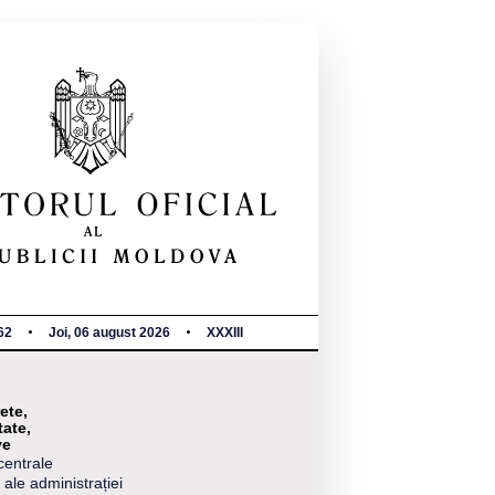
62
Joi, 06 august 2026
XXXIII
ete,
tate,
ve
centrale
 ale administrației