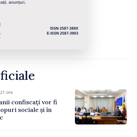
ații, anunțuri,
ISSN 2587-389X
E-ISSN 2587-3903
ficiale
21 ore
anii confiscați vor fi
copuri sociale și în
ic