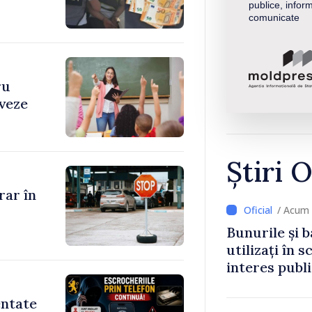
publice, inform
comunicate
ru
iveze
Știri O
rar în
/ Acum 
Bunurile și b
utilizați în s
interes publ
entate