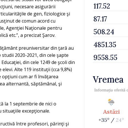
cţiuni, necesare asigurării
ularităţile de gen, fiziologice şi
 susţinut de comun acord cu
iale, Agenţiei Naţionale pentru
că etc.”, a precizat Şarov.
învăţământ preuniversitar din ţară au
 studii 2020-2021, din cele şapte
 Educaţiei, din cele 1249 de şcoli din
elevi. Alte 119 instituţii (cca 9,8%)
e opţiuni cum ar fi învăţarea
Vremea
rea alternantă, săptămânal, şi
Informația oferită
tă la 1 septembrie de nici o
 situaţiile excepţionale.
Astăzi
+35° /
24°
ctivă între profesori, părinţi şi