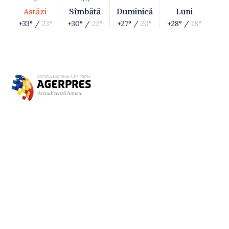
Astăzi
Sîmbătă
Duminică
Luni
+33° /
23°
+30° /
22°
+27° /
20°
+28° /
18°