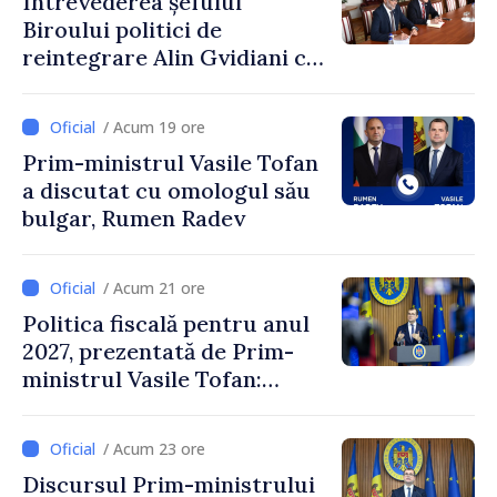
Întrevederea șefului
Biroului politici de
reintegrare Alin Gvidiani cu
reprezentanții Misiunii
Comitetului Internațional al
/ Acum 19 ore
Crucii Roșii în Moldova
Prim-ministrul Vasile Tofan
a discutat cu omologul său
bulgar, Rumen Radev
/ Acum 21 ore
Politica fiscală pentru anul
2027, prezentată de Prim-
ministrul Vasile Tofan:
Reducerea poverii pe muncă,
stimularea investițiilor și o
/ Acum 23 ore
taxare mai echitabilă
Discursul Prim-ministrului