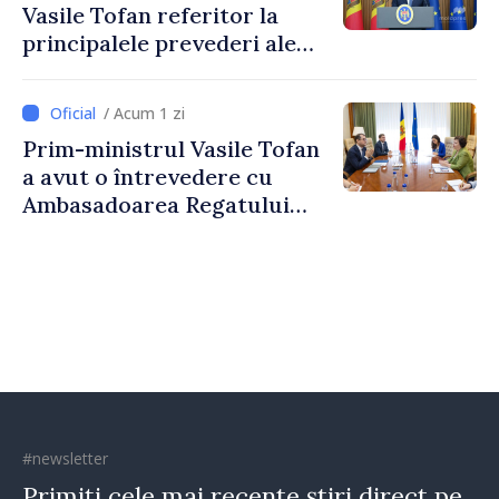
Vasile Tofan referitor la
principalele prevederi ale
politicii fiscale pentru anul
2027
/ Acum 1 zi
Prim-ministrul Vasile Tofan
a avut o întrevedere cu
Ambasadoarea Regatului
Unit al Marii Britanii și
Irlandei de Nord, Fern
Horine
#newsletter
Primiți cele mai recente știri direct pe