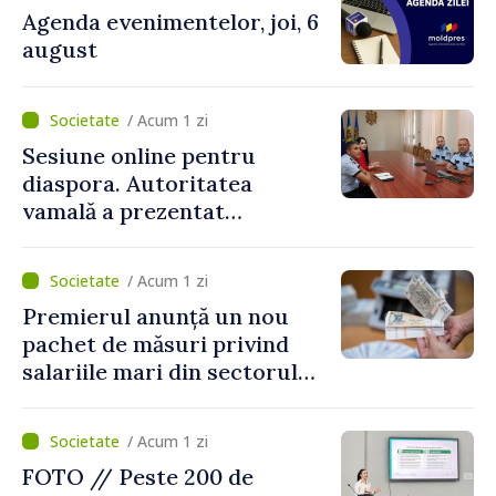
Agenda evenimentelor, joi, 6
august
/ Acum 1 zi
Sesiune online pentru
diaspora. Autoritatea
vamală a prezentat
facilitățile oferite la
revenirea în țară
/ Acum 1 zi
Premierul anunță un nou
pachet de măsuri privind
salariile mari din sectorul
public
/ Acum 1 zi
FOTO // Peste 200 de