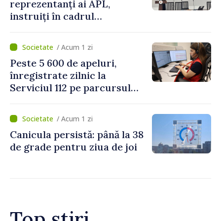
reprezentanți ai APL,
instruiți în cadrul
Platformelor Locale de
Mediu privind aplicarea a
/ Acum 1 zi
două regulamente din
Peste 5 600 de apeluri,
domeniu
înregistrate zilnic la
Serviciul 112 pe parcursul
lunii iulie. Cei mai mulți
cetățeni au solicitat
/ Acum 1 zi
ambulanța
Canicula persistă: până la 38
de grade pentru ziua de joi
Top știri