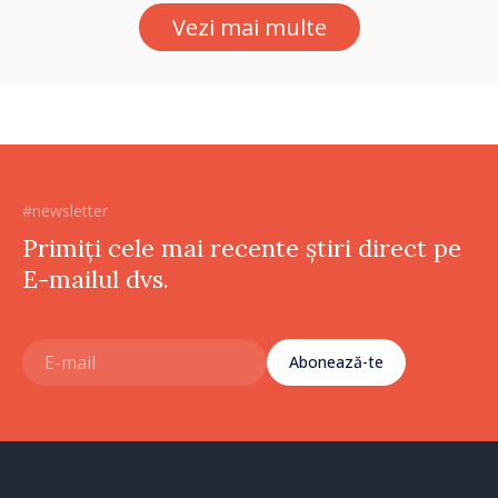
Vezi mai multe
#newsletter
Primiți cele mai recente știri direct pe
E-mailul dvs.
Abonează-te