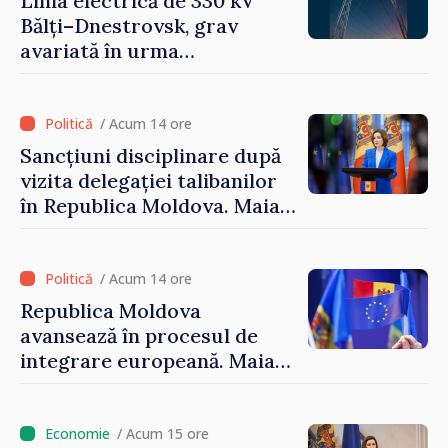
Linia electrică de 330 kV
Bălți–Dnestrovsk, grav
avariată în urma
calamităților naturale
/ Acum 14 ore
Sancțiuni disciplinare după
vizita delegației talibanilor
în Republica Moldova. Maia
Sandu: „Este rușinos că
oameni cu funcții înalte nu
cunosc politica statului”
/ Acum 14 ore
Republica Moldova
avansează în procesul de
integrare europeană. Maia
Sandu: „Nu ne blochează
niciun stat”
/ Acum 15 ore