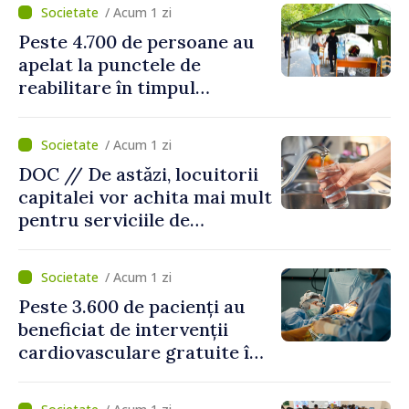
/ Acum 1 zi
Peste 4.700 de persoane au
apelat la punctele de
reabilitare în timpul
caniculei
/ Acum 1 zi
DOC // De astăzi, locuitorii
capitalei vor achita mai mult
pentru serviciile de
alimentare cu apă și
canalizare
/ Acum 1 zi
Peste 3.600 de pacienți au
beneficiat de intervenții
cardiovasculare gratuite în
prima jumătate a anului