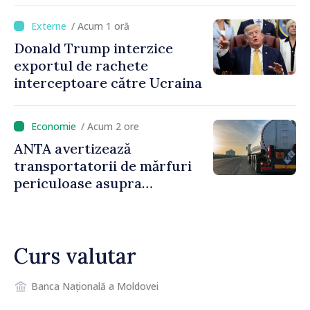
iar diaspora poate juca un
/ Acum 1 oră
rol important în promovarea
Donald Trump interzice
și susținerea acestui
exportul de rachete
parcurs”
interceptoare către Ucraina
/ Acum 2 ore
ANTA avertizează
transportatorii de mărfuri
periculoase asupra
riscurilor sporite pe timp de
caniculă
Curs valutar
Banca Națională a Moldovei