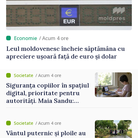
/ Acum 4 ore
Leul moldovenesc încheie săptămâna cu
apreciere ușoară față de euro și dolar
/ Acum 4 ore
Siguranța copiilor în spațiul
digital, prioritate pentru
autorități. Maia Sandu:
„Trebuie să creăm
mecanisme care să-i
protejeze”
/ Acum 4 ore
Vântul puternic și ploile au