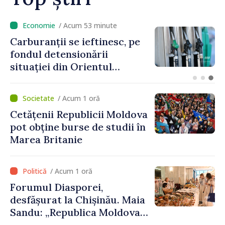
/ Acum 6 minute
Ultimele baraje antipoluare
au fost demontate de pe
Nistru după aproape cinci
luni de intervenții
/ Acum 1 oră
Cetățenii Republicii Moldova
pot obține burse de studii în
Marea Britanie
/ Acum 1 oră
Forumul Diasporei,
desfășurat la Chișinău. Maia
Sandu: „Republica Moldova
avansează cu viteză spre UE,