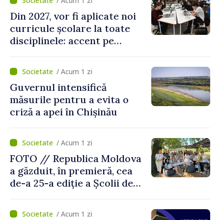
/ Acum 1 zi
Din 2027, vor fi aplicate noi
curricule școlare la toate
disciplinele: accent pe
dezvoltarea gândirii critice
și folosirea cunoștințelor în
/ Acum 1 zi
situații reale
Guvernul intensifică
măsurile pentru a evita o
criză a apei în Chișinău
/ Acum 1 zi
FOTO // Republica Moldova
a găzduit, în premieră, cea
de-a 25-a ediție a Școlii de
vară EPSA
/ Acum 1 zi