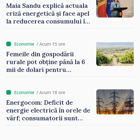
Maia Sandu explică actuala
criză energetică și face apel
la reducerea consumului în
orele de vârf: „Doar astfel
putem menține prețurile la
un nivel mai mic”
/ Acum 15 ore
Femeile din gospodării
rurale pot obține până la 6
mii de dolari pentru
investiții în afaceri verzi şi
durabile
/ Acum 18 ore
Energocom: Deficit de
energie electrică în orele de
vârf; consumatorii sunt
îndemnați să economisească