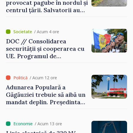
provocat pagube în nordul și
centrul țării. Salvatorii au
intervenit în zece cazuri
/ Acum 4 ore
DOC // Consolidarea
securității și cooperarea cu
UE. Programul de
implementare a Strategiei
Naționale de Apărare pentru
perioada 2024–2034,
/ Acum 12 ore
publicat în Monitorul Oficial
Adunarea Populară a
Găgăuziei trebuie să aibă un
mandat deplin. Președinta
Maia Sandu: „Alegerile să fie
libere și corecte””
/ Acum 13 ore