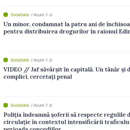
/ Acum 1 zi
Un minor, condamnat la patru ani de închiso
pentru distribuirea drogurilor în raionul Edi
/ Acum 1 zi
VIDEO // Jaf săvârșit în capitală. Un tânăr și 
complici, cercetați penal
/ Acum 1 zi
Poliția îndeamnă șoferii să respecte regulile 
circulație în contextul intensificării traficulu
perioada concediilor