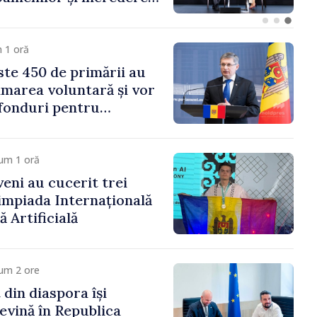
 Moldova merge în
ectă”
 1 oră
te 450 de primării au
marea voluntară și vor
 fonduri pentru
gor Grosu: „Este
 depășim blocajele și să
ocalităților să se
um 1 oră
veni au cucerit trei
limpiada Internațională
ă Artificială
um 2 ore
 din diaspora își
evină în Republica