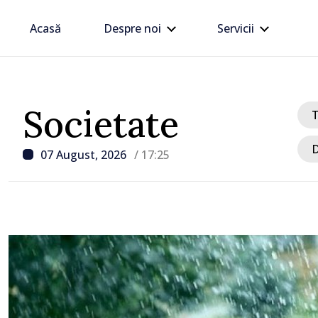
Acasă
Despre noi
Servicii
Societate
D
07 August, 2026
/ 17:25
/ Acum 1 oră
VIDEO // Șoferii sunt av
respecte restricțiile de 
drumul R3, unde se desf