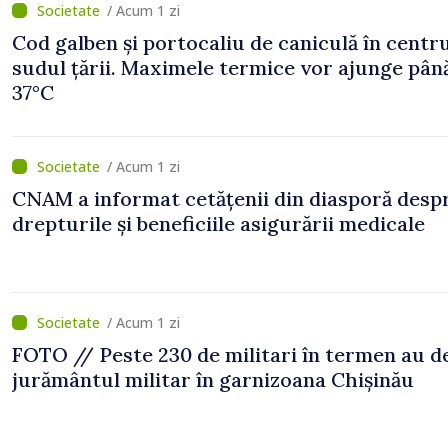
/ Acum 1 zi
Cod galben și portocaliu de caniculă în centru
sudul țării. Maximele termice vor ajunge până
37°C
/ Acum 1 zi
CNAM a informat cetățenii din diasporă desp
drepturile și beneficiile asigurării medicale
/ Acum 1 zi
FOTO // Peste 230 de militari în termen au 
jurământul militar în garnizoana Chișinău