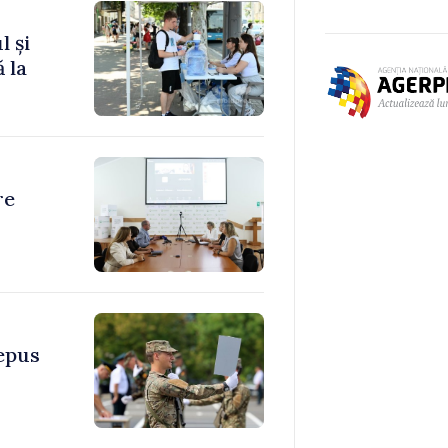
l și
 la
re
depus