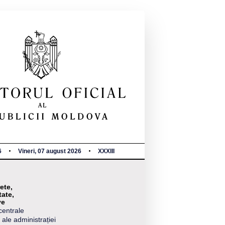
6
Vineri, 07 august 2026
XXXIII
ete,
tate,
ve
centrale
 ale administrației