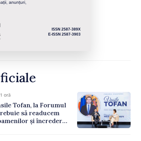
ații, anunțuri,
ISSN 2587-389X
E-ISSN 2587-3903
ficiale
1 oră
sile Tofan, la Forumul
Trebuie să readucem
amenilor și încrederea
 Moldova merge în
ectă”