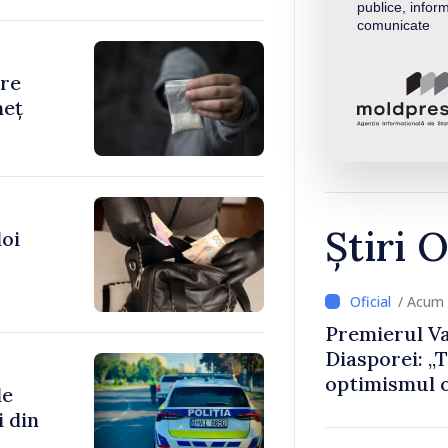
publice, inform
comunicate
are
neț
Știri O
doi
/ Acum 
Premierul Va
Diasporei: „
optimismul o
de
că Republica
i din
direcția cor