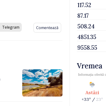
Telegram
Comentează
Vremea
Informația oferită
e
Astăzi
+33° /
23°