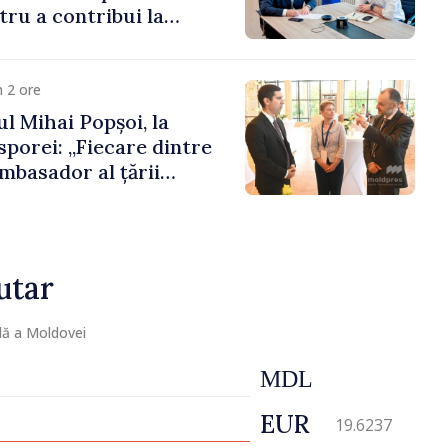
ru a contribui la
registrului naval
 2 ore
l Mihai Popșoi, la
porei: „Fiecare dintre
mbasador al țării
ontribuie la promovarea
ublicii Moldova”
utar
lă a Moldovei
MDL
EUR
19.6237