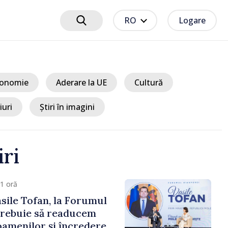
RO
Logare
onomie
Aderare la UE
Cultură
iuri
Știri în imagini
iri
1 oră
sile Tofan, la Forumul
Trebuie să readucem
amenilor și încrederea