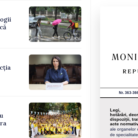
ogii
ică
cția
Nr. 363-36
Legi,
cu
hotărâri, decr
dispoziții, tra
ara
acte normati
ale organelor 
de specialitate