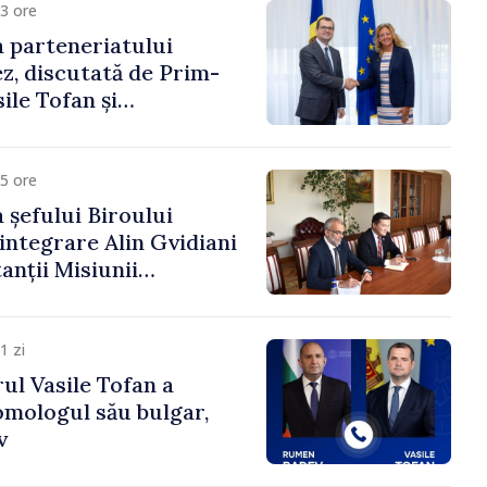
3 ore
 parteneriatului
, discutată de Prim-
ile Tofan și
a Suediei, Petra Lärke
5 ore
 șefului Biroului
eintegrare Alin Gvidiani
anții Misiunii
Internațional al Crucii
dova
1 zi
ul Vasile Tofan a
omologul său bulgar,
v