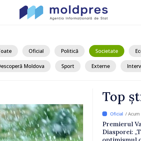
Toate
Oficial
Politică
Societate
Ec
escoperă Moldova
Sport
Externe
Interv
Top șt
/ Acum 
ertizați să
Premierul Va
circulație pe
Diasporei: „
ășoară
optimismul o