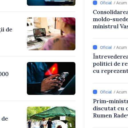
/ Acum 
Consolidarea
moldo-suedez
ministrul Vas
ii de
Ambasadoare
/ Acum 
Întrevederea
politici de r
cu reprezent
000
Comitetului 
Roșii în Mol
/ Acum 
Prim-ministr
discutat cu 
Rumen Rade
 de