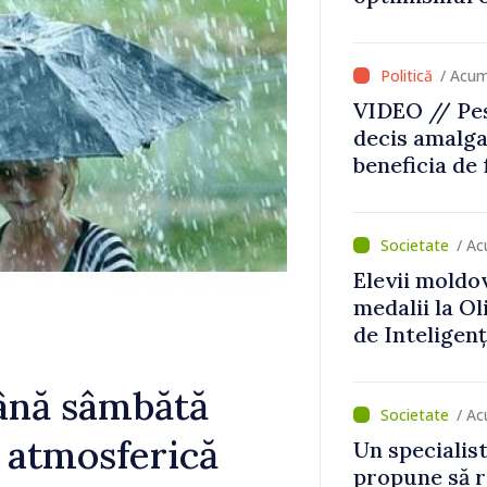
că Republica
direcția cor
/ Acum
VIDEO // Pes
decis amalga
beneficia de
investiții. I
important să
dăm o șansă l
/ Ac
dezvolte”
Elevii moldo
medalii la O
de Inteligenț
până sâmbătă
/ Ac
e atmosferică
Un specialist
propune să r