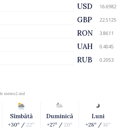
USD
16.6982
GBP
22.5125
RON
3.8611
UAH
0.4045
RUB
0.2053
 de
meteo2.md
Sîmbătă
Duminică
Luni
+30° /
22°
+27° /
20°
+28° /
18°