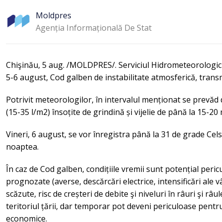
Moldpres
Agenția Informațională De Stat
Chişinău, 5 aug. /MOLDPRES/. Serviciul Hidrometeorologic
5-6 august, Cod galben de instabilitate atmosferică, tra
Potrivit meteorologilor, în intervalul menționat se prevăd d
(15-35 l/m2) însoțite de grindină și vijelie de până la 15-20 
Vineri, 6 august, se vor înregistra până la 31 de grade Celsi
noaptea.
În caz de Cod galben, condițiile vremii sunt potențial per
prognozate (averse, descărcări electrice, intensificări ale 
scăzute, risc de creșteri de debite şi niveluri în râuri şi râ
teritoriul țării, dar temporar pot deveni periculoase pentru
economice.