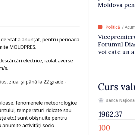
Moldova pent
dezvoltarea 
național
/ Acum
Vicepremieru
 de Stat a anunțat, pentru perioada
Forumul Dias
nsmite MOLDPRES.
voi este un a
noastre și c
escărcări electrice, izolat averse
imaginii Rep
m/s.
us, ziua, şi până la 22 grade -
Curs val
Banca Naționa
iculoase, fenomenele meteorologice
vântului, temperaturi ridicate sau
ulețe etc.) sunt obișnuite pentru
 anumite activități socio-