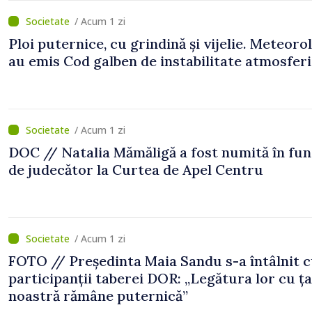
/ Acum 1 zi
Ploi puternice, cu grindină și vijelie. Meteorol
au emis Cod galben de instabilitate atmosfer
/ Acum 1 zi
DOC // Natalia Mămăligă a fost numită în fun
de judecător la Curtea de Apel Centru
/ Acum 1 zi
FOTO // Președinta Maia Sandu s-a întâlnit 
participanții taberei DOR: „Legătura lor cu ț
noastră rămâne puternică”