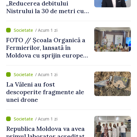
„Reducerea debitului
Nistrului la 30 de metri cubi
pe secundă ar însemna o
„catastrofă naturală”
/ Acum 1 zi
FOTO // Școala Organică a
Fermierilor, lansată în
Moldova cu sprijin european
pentru dezvoltarea
agriculturii durabile
/ Acum 1 zi
La Văleni au fost
descoperite fragmente ale
unei drone
/ Acum 1 zi
Republica Moldova va avea
primul laborator acreditat