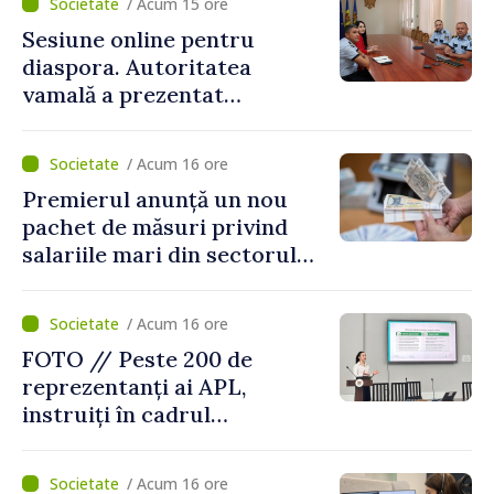
/ Acum 15 ore
Sesiune online pentru
diaspora. Autoritatea
vamală a prezentat
facilitățile oferite la
revenirea în țară
/ Acum 16 ore
Premierul anunță un nou
pachet de măsuri privind
salariile mari din sectorul
public
/ Acum 16 ore
FOTO // Peste 200 de
reprezentanți ai APL,
instruiți în cadrul
Platformelor Locale de
Mediu privind aplicarea a
/ Acum 16 ore