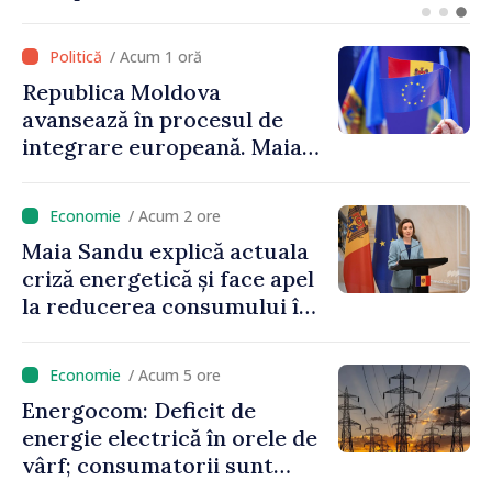
Maia Sandu: „Alegerile să fie
libere și corecte””
/ Acum 1 oră
Republica Moldova
avansează în procesul de
integrare europeană. Maia
Sandu: „Nu ne blochează
niciun stat”
/ Acum 2 ore
Maia Sandu explică actuala
criză energetică și face apel
la reducerea consumului în
orele de vârf: „Doar astfel
putem menține prețurile la
/ Acum 5 ore
un nivel mai mic”
Energocom: Deficit de
energie electrică în orele de
vârf; consumatorii sunt