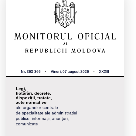
Nr. 363-366
Vineri, 07 august 2026
XXXIII
Legi,
hotărâri, decrete,
dispoziții, tratate,
acte normative
ale organelor centrale
de specialitate ale administrației
publice, informații, anunțuri,
comunicate