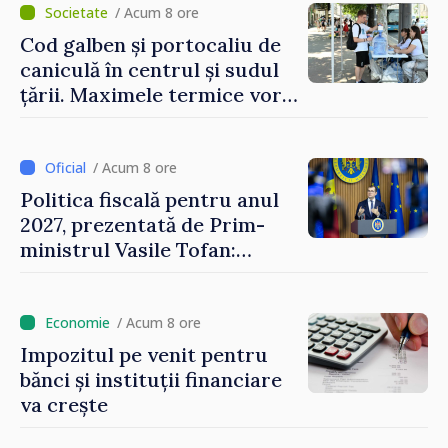
/ Acum 8 ore
Cod galben și portocaliu de
caniculă în centrul și sudul
țării. Maximele termice vor
ajunge până la 37°C
/ Acum 8 ore
Politica fiscală pentru anul
2027, prezentată de Prim-
ministrul Vasile Tofan:
Reducerea poverii pe muncă,
stimularea investițiilor și o
taxare mai echitabilă
/ Acum 8 ore
Impozitul pe venit pentru
bănci și instituții financiare
va crește