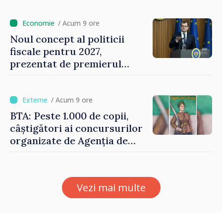
de milioane de lei îi lăsăm
oamenilor”
/ Acum 9 ore
Noul concept al politicii
fiscale pentru 2027,
prezentat de premierul
Vasile Tofan: „Taxăm mai
puțin munca, stimulăm
investițiile, taxăm viciile și
/ Acum 9 ore
echilibrăm taxarea
BTA: Peste 1.000 de copii,
consumului”
câștigători ai concursurilor
organizate de Agenția de
Stat pentru Bulgarii din
Străinătate, vor fi premiați
Vezi mai multe