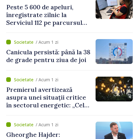
două regulamente din
Peste 5 600 de apeluri,
domeniu
înregistrate zilnic la
Serviciul 112 pe parcursul
lunii iulie. Cei mai mulți
cetățeni au solicitat
/ Acum 1 zi
ambulanța
Canicula persistă: până la 38
de grade pentru ziua de joi
/ Acum 1 zi
Premierul avertizează
asupra unei situații critice
în sectorul energetic: „Cel
mai probabil, mâine nu vom
putea cumpăra nici curent
/ Acum 1 zi
de avarie”
Gheorghe Hajder: