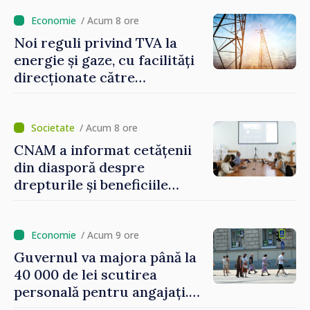
/ Acum 8 ore
Noi reguli privind TVA la
energie și gaze, cu facilități
direcționate către
consumatorii vulnerabili
/ Acum 8 ore
CNAM a informat cetățenii
din diasporă despre
drepturile și beneficiile
asigurării medicale
/ Acum 9 ore
Guvernul va majora până la
40 000 de lei scutirea
personală pentru angajați.
Vasile Tofan: „Aproape 800