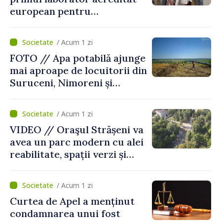
european pentru
diagnosticul virusurilor
viței-de-vie
/ Acum 1 zi
FOTO // Apa potabilă ajunge
mai aproape de locuitorii din
Suruceni, Nimoreni și
Malcoci, raionul Ialoveni
/ Acum 1 zi
VIDEO // Oraşul Strășeni va
avea un parc modern cu alei
reabilitate, spații verzi și
zone pentru copii
/ Acum 1 zi
Curtea de Apel a menținut
condamnarea unui fost