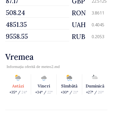
GBP
22.5125
RON
3.8611
UAH
0.4045
RUB
0.2053
Vremea
Informația oferită de
meteo2.md
Astăzi
Vineri
Sîmbătă
Duminică
+35° /
24°
+34° /
22°
+30° /
21°
+27° /
20°