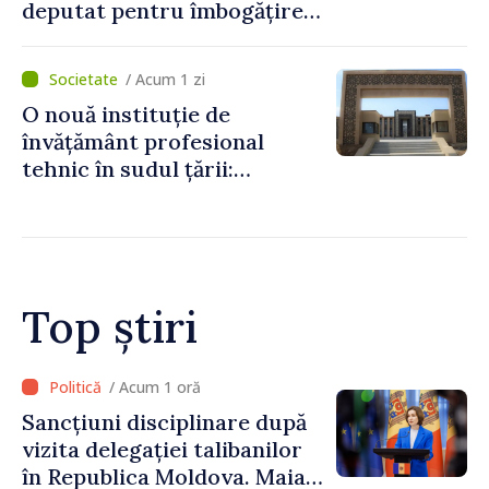
deputat pentru îmbogățire
ilicită. Acesta va achita
statului peste 2,4 milioane
/ Acum 1 zi
de lei
O nouă instituție de
învățământ profesional
tehnic în sudul țării:
Guvernul a aprobat
înființarea Colegiului moldo-
turc la Comrat
Top știri
/ Acum 7 minute
Adunarea Populară a
Găgăuziei trebuie să aibă un
mandat deplin. Președinta