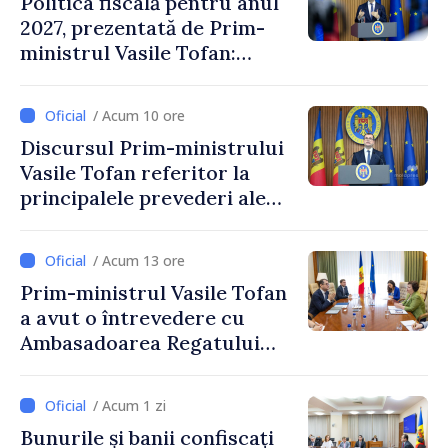
Politica fiscală pentru anul
2027, prezentată de Prim-
ministrul Vasile Tofan:
Reducerea poverii pe muncă,
stimularea investițiilor și o
/ Acum 10 ore
taxare mai echitabilă
Discursul Prim-ministrului
Vasile Tofan referitor la
principalele prevederi ale
politicii fiscale pentru anul
2027
/ Acum 13 ore
Prim-ministrul Vasile Tofan
a avut o întrevedere cu
Ambasadoarea Regatului
Unit al Marii Britanii și
Irlandei de Nord, Fern
/ Acum 1 zi
Horine
Bunurile și banii confiscați