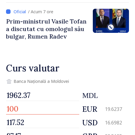
îndemnați să economisească
/ Acum 7 ore
Prim-ministrul Vasile Tofan
a discutat cu omologul său
bulgar, Rumen Radev
Curs valutar
Banca Națională a Moldovei
MDL
EUR
19.6237
USD
16.6982