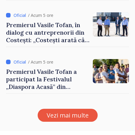
primară pentru depistarea
cancerului de col uterin
/ Acum 5 ore
Premierul Vasile Tofan, în
dialog cu antreprenorii din
Costești: „Costești arată cât
de mult poate face o
comunitate atunci când
există inițiativă, muncă și
/ Acum 5 ore
spirit antreprenorial”
Premierul Vasile Tofan a
participat la Festivalul
„Diaspora Acasă” din
Costești
Vezi mai multe