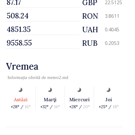
GBP
22.5125
RON
3.8611
UAH
0.4045
RUB
0.2053
Vremea
Informația oferită de
meteo2.md
Astăzi
Marţi
Miercuri
Joi
+28° /
16°
+32° /
16°
+28° /
20°
+25° /
18°