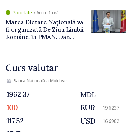
Arionești și Otaci. Vladimir
Bolea: „Drumuri bune
/ Acum 1 oră
înseamnă deplasări sigure
Marea Dictare Națională va
ale agenților economici și
fi organizată De Ziua Limbii
cetățenilor”
Române, în PMAN. Dan
Perciun: „Evenimentul are o
semnificație aparte în acest
an”
Curs valutar
Banca Națională a Moldovei
MDL
EUR
19.6237
USD
16.6982