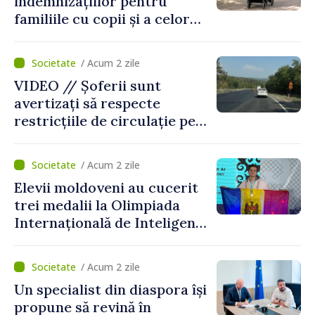
indemnizațiilor pentru
familiile cu copii și a celor
pentru incapacitate
temporară de muncă
/ Acum 2 zile
VIDEO // Șoferii sunt
avertizați să respecte
restricțiile de circulație pe
drumul R3, unde se
desfășoară lucrări de
/ Acum 2 zile
reparație
Elevii moldoveni au cucerit
trei medalii la Olimpiada
Internațională de Inteligență
Artificială
/ Acum 2 zile
Un specialist din diaspora își
propune să revină în