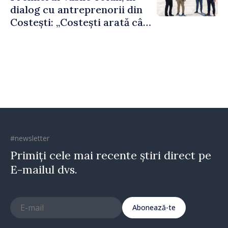
dialog cu antreprenorii din
Costești: „Costești arată cât
de mult poate face o
comunitate atunci când
există inițiativă, muncă și
spirit antreprenorial”
#newsletter
Primiți cele mai recente știri direct pe
E-mailul dvs.
Abonează-te