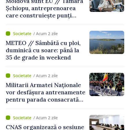
Moldova sunt EU // Tamara
Șchiopu, antreprenoarea
care construiește punți
între Marea Britanie și
Republica Moldova
/ Acum 2 zile
METEO // Sâmbătă cu ploi,
duminică cu soare: până la
35 de grade în weekend
/ Acum 2 zile
Militarii Armatei Naționale
vor desfășura antrenamente
pentru parada consacrată
Zilei Independenței
/ Acum 2 zile
CNAS organizează o sesiune