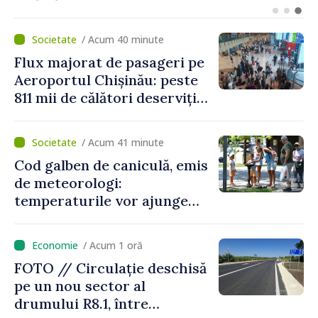
discutate la întrevederea
viceprim-ministrului cu
/ Acum 40 minute
reprezentanta rezidentă a
Flux majorat de pasageri pe
PNUD în Republica Moldova,
Aeroportul Chișinău: peste
Daniela Gasparikova
811 mii de călători deserviți
în luna iulie
/ Acum 41 minute
Cod galben de caniculă, emis
de meteorologi:
temperaturile vor ajunge
până la +35 de grade Celsius
/ Acum 1 oră
FOTO // Circulație deschisă
pe un nou sector al
drumului R8.1, între