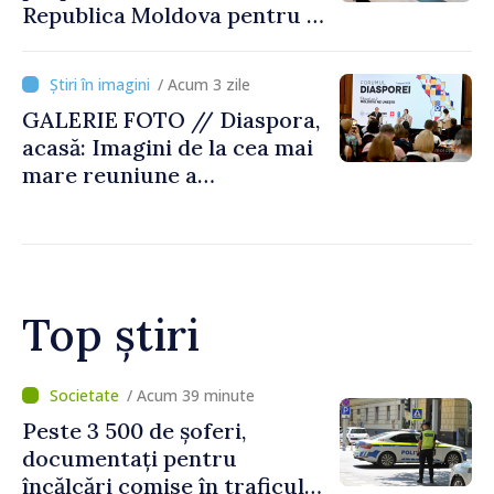
Republica Moldova pentru a
contribui la dezvoltarea
registrului naval național
/ Acum 3 zile
GALERIE FOTO // Diaspora,
acasă: Imagini de la cea mai
mare reuniune a
moldovenilor de peste
hotare
Top știri
/ Acum 4 minute
Proiectele de asistență în
beneficiul locuitorilor de pe
ambele maluri ale Nistrului