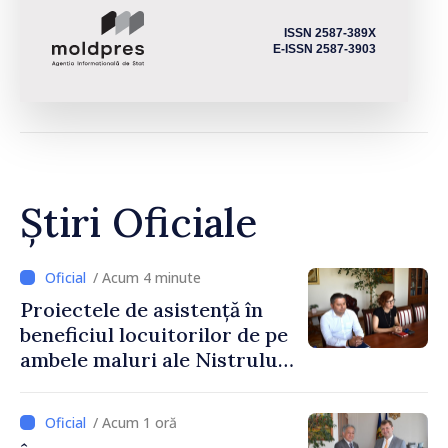
ISSN 2587-389X
E-ISSN 2587-3903
Știri Oficiale
/ Acum 4 minute
Proiectele de asistență în
beneficiul locuitorilor de pe
ambele maluri ale Nistrului
discutate la întrevederea
viceprim-ministrului cu
/ Acum 1 oră
reprezentanta rezidentă a