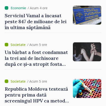
/ Acum 4 ore
Serviciul Vamal a încasat
peste 847 de milioane de lei
în ultima săptămână
/ Acum 5 ore
Un bărbat a fost condamnat
la trei ani de închisoare
după ce și-a stropit fosta
soție cu acid sulfuric
/ Acum 5 ore
Republica Moldova testează
pentru prima dată
screeningul HPV ca metodă