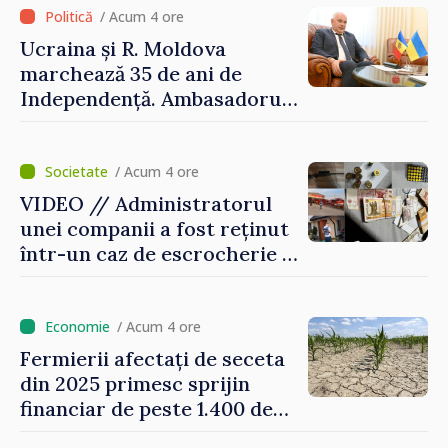
/ Acum 4 ore
Ucraina și R. Moldova
marchează 35 de ani de
Independență. Ambasadorul
Paun Rohovei: „Am
demonstrat tuturor că
suntem rezistenți și știm să
/ Acum 4 ore
ne punctăm prioritățile
VIDEO // Administratorul
pentru viitor”
unei companii a fost reținut
într-un caz de escrocherie și
insolvabilitate intenționată
de 5 milioane de lei în
domeniul agricol
/ Acum 4 ore
Fermierii afectați de seceta
din 2025 primesc sprijin
financiar de peste 1.400 de
lei pentru fiecare hectar