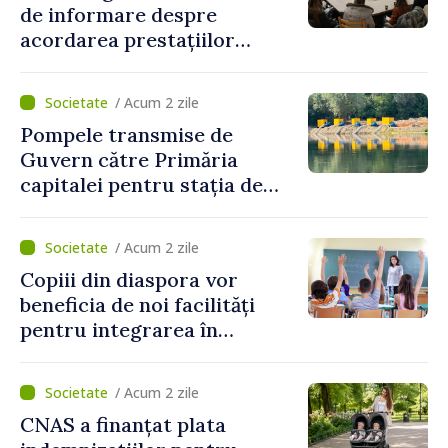
de informare despre
acordarea prestațiilor
sociale și serviciile
electronice. Cetățenii,
/ Acum 2 zile
invitați să se înscrie la
Pompele transmise de
eveniment
Guvern către Primăria
capitalei pentru stația de
captarea a apei de la Vadul
lui Vodă au fost instalate și
/ Acum 2 zile
puse în funcțiune
Copiii din diaspora vor
beneficia de noi facilități
pentru integrarea în
sistemul educațional din
Republica Moldova
/ Acum 2 zile
CNAS a finanțat plata