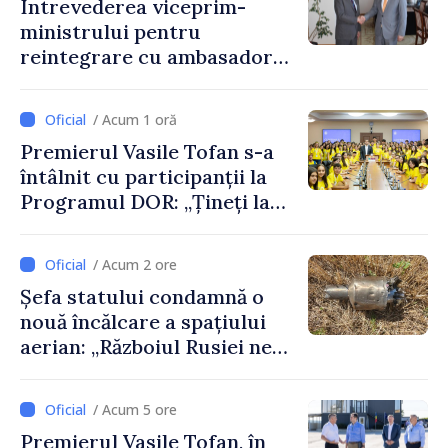
Întrevederea viceprim-
PNUD în Republica Moldova,
ministrului pentru
Daniela Gasparikova
reintegrare cu ambasadorul
Japoniei în Republica
Moldova
/ Acum 1 oră
Premierul Vasile Tofan s-a
întâlnit cu participanții la
Programul DOR: „Țineți la
rădăcinile voastre și nu vă
feriți de încercări și greșeli –
/ Acum 2 ore
doar astfel puteți reuși”
Șefa statului condamnă o
nouă încălcare a spațiului
aerian: „Războiul Rusiei ne
afectează direct”
/ Acum 5 ore
Premierul Vasile Tofan, în