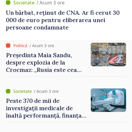
/ Acum 3 ore
Un bărbat, reținut de CNA. Ar fi cerut 30
000 de euro pentru eliberarea unei
persoane condamnate
/ Acum 3 ore
Președinta Maia Sandu,
despre explozia de la
Crocmaz: „Rusia este cea
care duce războiul de
agresiune în Ucraina și
poartă întreaga vină pentru
/ Acum 3 ore
pericolul adus la casele
Peste 370 de mii de
oamenilor noștri”
investigații medicale de
înaltă performanță, finanțate
de asigurarea obligatorie în
prima jumătate a anului