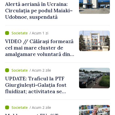
Alertă aeriană în Ucraina:
Circulația pe podul Maiaki–
Udobnoe, suspendată
/ Acum 1 zi
VIDEO // Călărași formează
cel mai mare cluster de
amalgamare voluntară din
Republica Moldova. Consiliul
orășenesc a aprobat decizia
/ Acum 2 zile
finală
UPDATE: Traficul la PTF
Giurgiulești-Galația fost
fluidizat; activitatea se
desfășoară în condiții
normale
/ Acum 2 zile