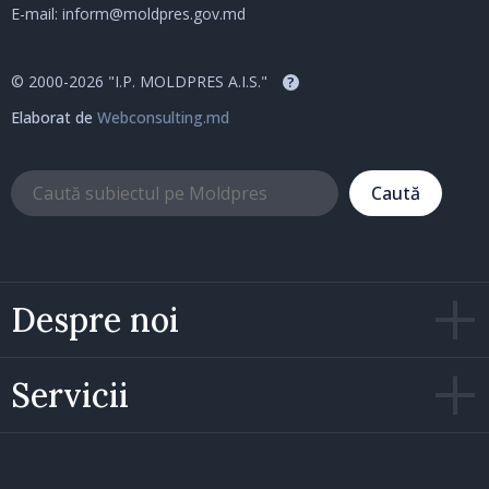
E-mail:
inform@moldpres.gov.md
© 2000-2026 "I.P. MOLDPRES A.I.S."
?
Elaborat de
Webconsulting.md
Caută
Despre noi
Servicii