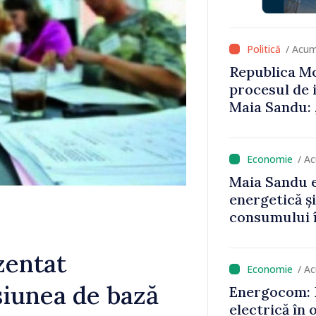
că oameni cu
cunosc polit
/ Acum
Republica Mo
procesul de 
Maia Sandu: 
niciun stat”
/ A
Maia Sandu e
energetică ș
consumului î
astfel putem
un nivel mai
zentat
/ A
siunea de bază
Energocom: D
electrică în 