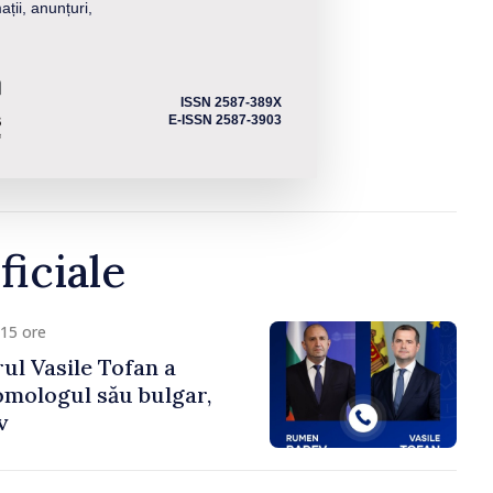
ații, anunțuri,
ISSN 2587-389X
E-ISSN 2587-3903
ficiale
15 ore
ul Vasile Tofan a
omologul său bulgar,
v