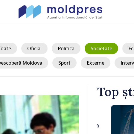
Toate
Oficial
Politică
Societate
Ec
escoperă Moldova
Sport
Externe
Interv
Top șt
/ Acum
 Bălți–
Sancțiuni dis
tă în urma
delegației ta
Moldova. Mai