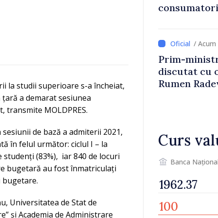
consumatorii
economiseas
/ Acum 
Prim-ministr
discutat cu 
Rumen Rade
 la studii superioare s-a încheiat,
in țară a demarat sesiunea
nt, transmite MOLDPRES.
a sesiunii de bază a admiterii 2021,
Curs val
 în felul următor: ciclul I – la
 studenți (83%), iar 840 de locuri
Banca Naționa
are bugetară au fost înmatriculați
i bugetare.
u, Universitatea de Stat de
are” și Academia de Administrare