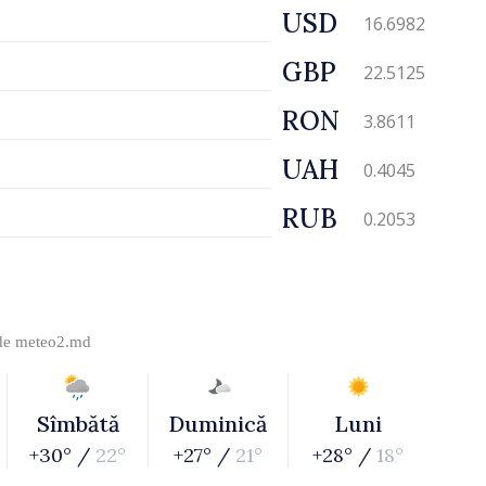
USD
16.6982
GBP
22.5125
RON
3.8611
UAH
0.4045
RUB
0.2053
 de
meteo2.md
Sîmbătă
Duminică
Luni
+30° /
22°
+27° /
21°
+28° /
18°