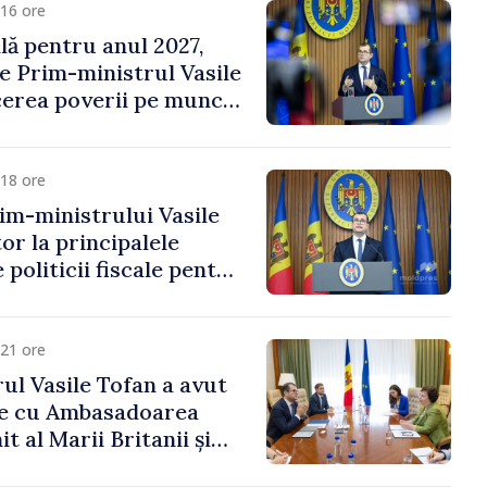
16 ore
ală pentru anul 2027,
e Prim-ministrul Vasile
erea poverii pe muncă,
vestițiilor și o taxare
lă
18 ore
im-ministrului Vasile
or la principalele
 politicii fiscale pentru
21 ore
ul Vasile Tofan a avut
re cu Ambasadoarea
t al Marii Britanii și
Nord, Fern Horine