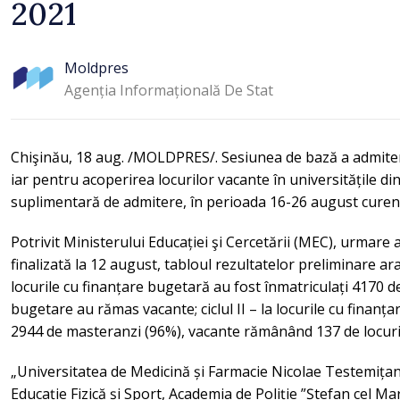
2021
Moldpres
Agenția Informațională De Stat
Chişinău, 18 aug. /MOLDPRES/. Sesiunea de bază a admiterii
iar pentru acoperirea locurilor vacante în universitățile d
suplimentară de admitere, în perioada 16-26 august cure
Potrivit Ministerului Educației şi Cercetării (MEC), urmare 
finalizată la 12 august, tabloul rezultatelor preliminare arată
locurile cu finanțare bugetară au fost înmatriculați 4170 de
bugetare au rămas vacante; ciclul II – la locurile cu finanț
2944 de masteranzi (96%), vacante rămânând 137 de locur
„Universitatea de Medicină și Farmacie Nicolae Testemițan
Educație Fizică și Sport, Academia de Poliție ”Ștefan cel M