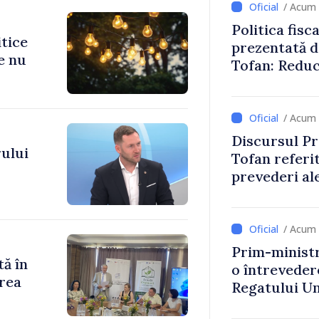
/ Acum 
Politica fisc
itice
prezentată d
e nu
Tofan: Reduc
stimularea in
mai echitabi
/ Acum 
Discursul Pr
ului
Tofan referit
prevederi ale
anul 2027
/ Acum 
Prim-ministr
tă în
o întrevede
rea
Regatului Uni
Irlandei de 