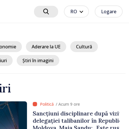
RO
Logare
onomie
Aderare la UE
Cultură
iuri
Știri în imagini
iri
 9 ore
ciplinare după vizita
libanilor în Republica
a Sandu: „Este rușinos