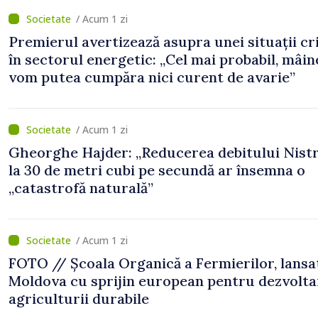
/ Acum 1 zi
Premierul avertizează asupra unei situații cr
în sectorul energetic: „Cel mai probabil, mâin
vom putea cumpăra nici curent de avarie”
/ Acum 1 zi
Gheorghe Hajder: „Reducerea debitului Nistr
la 30 de metri cubi pe secundă ar însemna o
„catastrofă naturală”
/ Acum 1 zi
FOTO // Școala Organică a Fermierilor, lansa
Moldova cu sprijin european pentru dezvolta
agriculturii durabile