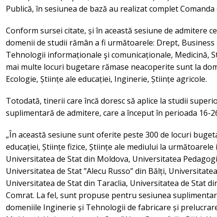
Publică, în sesiunea de bază au realizat complet Comanda
Conform sursei citate, și în această sesiune de admitere cele
domenii de studii rămân a fi următoarele: Drept, Business 
Tehnologii informaționale şi comunicaționale, Medicină, St
mai multe locuri bugetare rămase neacoperite sunt la domeni
Ecologie, Științe ale educației, Inginerie, Științe agricole.
Totodată, tinerii care încă doresc să aplice la studii super
suplimentară de admitere, care a început în perioada 16-2
„În această sesiune sunt oferite peste 300 de locuri bugeta
educației, Științe fizice, Științe ale mediului la următoarele
Universitatea de Stat din Moldova, Universitatea Pedagogi
Universitatea de Stat ”Alecu Russo” din Bălți, Universitatea
Universitatea de Stat din Taraclia, Universitatea de Stat di
Comrat. La fel, sunt propuse pentru sesiunea suplimentară
domeniile Inginerie și Tehnologii de fabricare și prelucrar