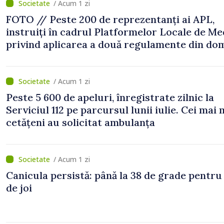
/ Acum 1 zi
FOTO // Peste 200 de reprezentanți ai APL,
instruiți în cadrul Platformelor Locale de Me
privind aplicarea a două regulamente din do
/ Acum 1 zi
Peste 5 600 de apeluri, înregistrate zilnic la
Serviciul 112 pe parcursul lunii iulie. Cei mai 
cetățeni au solicitat ambulanța
/ Acum 1 zi
Canicula persistă: până la 38 de grade pentru
de joi