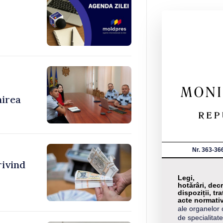
nirea
Nr. 363-36
rivind
Legi,
hotărâri, decr
dispoziții, tra
acte normati
ale organelor 
de specialitate