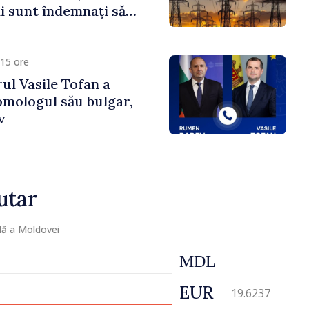
 sunt îndemnați să
că
15 ore
ul Vasile Tofan a
omologul său bulgar,
v
utar
lă a Moldovei
MDL
EUR
19.6237