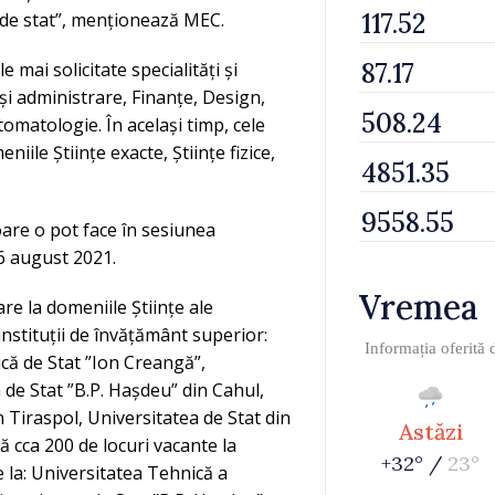
 de stat”, menționează MEC.
 mai solicitate specialități și
și administrare, Finanțe, Design,
omatologie. În același timp, cele
ile Științe exacte, Științe fizice,
ioare o pot face în sesiunea
6 august 2021.
Vremea
re la domeniile Științe ale
 instituții de învățământ superior:
Informația oferită
că de Stat ”Ion Creangă”,
 de Stat ”B.P. Hașdeu” din Cahul,
n Tiraspol, Universitatea de Stat din
Astăzi
 cca 200 de locuri vacante la
+32° /
23°
e la: Universitatea Tehnică a