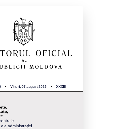
6
Vineri, 07 august 2026
XXXIII
ete,
tate,
ve
centrale
 ale administrației