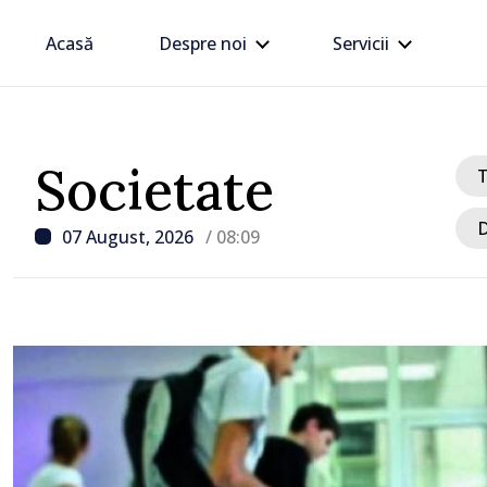
Acasă
Despre noi
Servicii
Societate
D
07 August, 2026
/ 08:09
/ Acum 8 ore
Linia electrică de 330 kV
Dnestrovsk, grav avaria
calamităților naturale