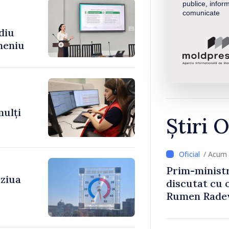
publice, inform
comunicate
diu
meniu
mulți
Știri O
/ Acum 
Prim-ministr
 ziua
discutat cu 
Rumen Rade