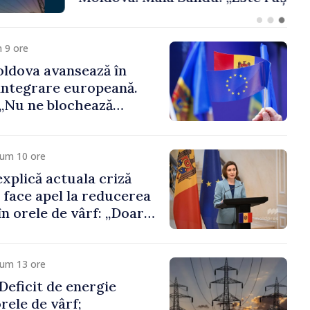
 funcții înalte nu
ica statului”
 9 ore
ldova avansează în
integrare europeană.
„Nu ne blochează
cum 10 ore
xplică actuala criză
i face apel la reducerea
n orele de vârf: „Doar
 menține prețurile la
 mic”
cum 13 ore
eficit de energie
orele de vârf;