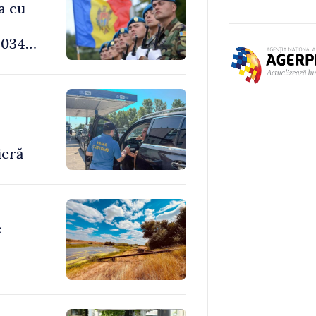
a cu
034,
-
ieră
e