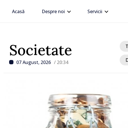
Acasă
Despre noi
Servicii
Societate
D
07 August, 2026
/ 20:34
e
 Tofan, în discuții
Prim
Italiei, Giuseppe
Vasil
e
Belg