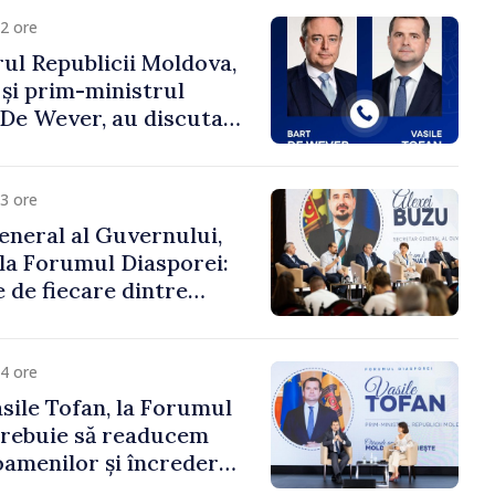
2 ore
ul Republicii Moldova,
 și prim-ministrul
t De Wever, au discutat
rsul european al
oldova.
3 ore
eneral al Guvernului,
 la Forumul Diasporei:
 de fiecare dintre
ră pentru a construi
ai puternice”
4 ore
sile Tofan, la Forumul
Trebuie să readucem
amenilor și încrederea
 Moldova merge în