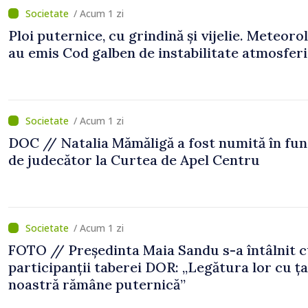
/ Acum 1 zi
Ploi puternice, cu grindină și vijelie. Meteorol
au emis Cod galben de instabilitate atmosfer
/ Acum 1 zi
DOC // Natalia Mămăligă a fost numită în fun
de judecător la Curtea de Apel Centru
/ Acum 1 zi
FOTO // Președinta Maia Sandu s-a întâlnit 
participanții taberei DOR: „Legătura lor cu ț
noastră rămâne puternică”