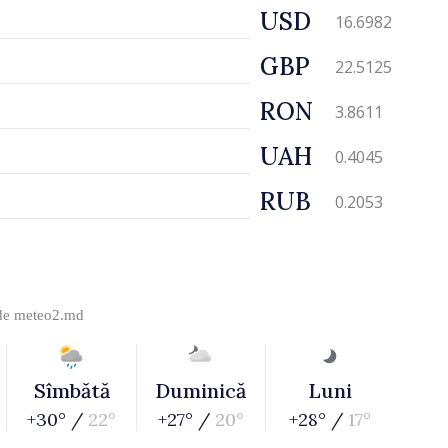
USD
16.6982
GBP
22.5125
RON
3.8611
UAH
0.4045
RUB
0.2053
 de
meteo2.md
Sîmbătă
Duminică
Luni
+30° /
22°
+27° /
20°
+28° /
17°