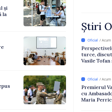
l și
 la
Știri O
/ Acum 
re
Perspectivel
turce, discu
Vasile Tofan
Uygar Musta
/ Acum 
depus
Premierul Vas
cu Ambasador
Maria Perri