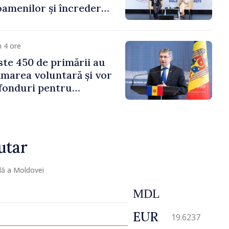
amenilor și încrederea
 Moldova merge în
ectă”
 4 ore
te 450 de primării au
marea voluntară și vor
 fonduri pentru
gor Grosu: „Este
 depășim blocajele și să
ocalităților să se
utar
lă a Moldovei
MDL
EUR
19.6237