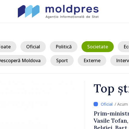
Toate
Oficial
Politică
Societate
Ec
escoperă Moldova
Sport
Externe
Interv
Top șt
/ Acum 2 ore
-ministrul Republicii Moldova,
e Tofan, și prim-ministrul
iei, Bart De Wever, au discutat