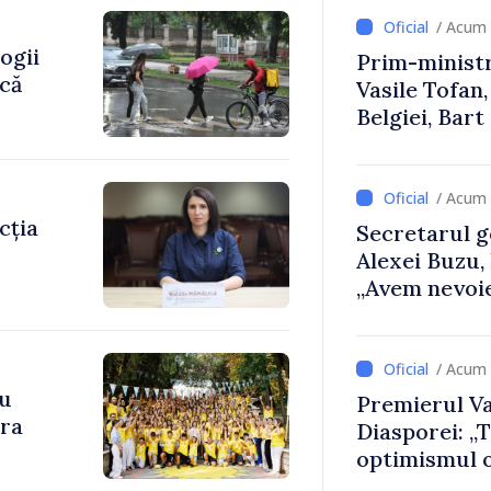
/ Acum 
ogii
Prim-ministr
ică
Vasile Tofan,
Belgiei, Bar
despre parcu
Republicii M
/ Acum 
cția
Secretarul g
Alexei Buzu,
„Avem nevoie
dumneavoast
comunități m
/ Acum 
cu
Premierul Va
ara
Diasporei: „
optimismul o
că Republica