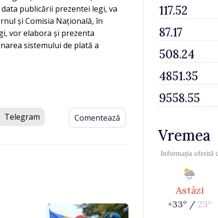
data publicării prezentei legi, va
nul și Comisia Națională, în
egi, vor elabora și prezenta
onarea sistemului de plată a
Telegram
Comentează
Vremea
Informația oferită
Astăzi
+33° /
23°