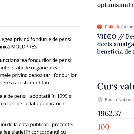
optimismul o
că Republica
direcția cor
/ Acum
VIDEO // Pes
egea privind fondurile de pensii
decis amalga
omunică MOLDPRES.
beneficia de
investiții. I
funcționarea fondurilor de pensii
important să
rințele față de organizarea,
dăm o șansă l
rmele privind depozitarii fondurilor
dezvolte”
ere a acestor entități.
Curs val
ale de pensii, adoptată în 1999 și
Banca Naționa
 6 luni de la data publicării în
ni de la data publicării prezentei
 legislației în concordanță cu