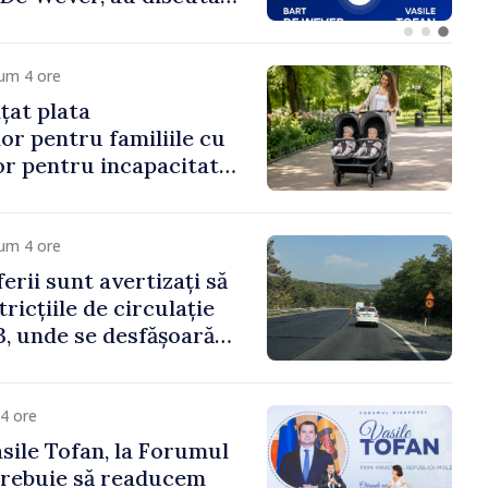
Uygar Mustafa Sertel
um 4 ore
țat plata
or pentru familiile cu
lor pentru incapacitate
e muncă
um 4 ore
erii sunt avertizați să
ricțiile de circulație
, unde se desfășoară
parație
4 ore
sile Tofan, la Forumul
Trebuie să readucem