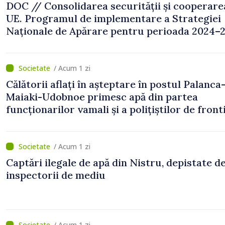
DOC // Consolidarea securității și cooperare
UE. Programul de implementare a Strategiei
Naționale de Apărare pentru perioada 2024–2
publicat în Monitorul Oficial
/ Acum 1 zi
Călătorii aflați în așteptare în postul Palanca
Maiaki-Udobnoe primesc apă din partea
funcționarilor vamali și a polițiștilor de front
/ Acum 1 zi
Captări ilegale de apă din Nistru, depistate d
inspectorii de mediu
/ Acum 1 zi