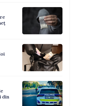
direcția cor
are
neț
doi
de
i din