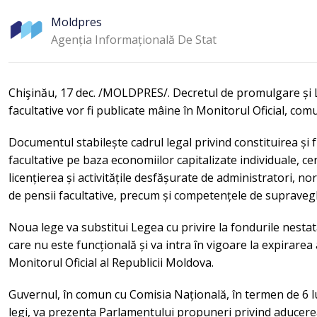
Moldpres
Agenția Informațională De Stat
Chişinău, 17 dec. /MOLDPRES/. Decretul de promulgare și L
facultative vor fi publicate mâine în Monitorul Oficial, c
Documentul stabilește cadrul legal privind constituirea și 
facultative pe baza economiilor capitalizate individuale, ce
licențierea și activitățile desfășurate de administratori, no
de pensii facultative, precum și competențele de supravegh
Noua lege va substitui Legea cu privire la fondurile nestat
care nu este funcțională și va intra în vigoare la expirarea a
Monitorul Oficial al Republicii Moldova.
Guvernul, în comun cu Comisia Națională, în termen de 6 lu
legi, va prezenta Parlamentului propuneri privind aducerea