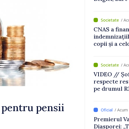
re parcursul european al
blicii Moldova.
/ Ac
CNAS a finan
indemnizațiil
copii și a ce
temporară d
/ Ac
VIDEO // Șof
respecte rest
pe drumul R3
lucrări de re
 pentru pensii
/ Acum 
Premierul Va
Diasporei: „