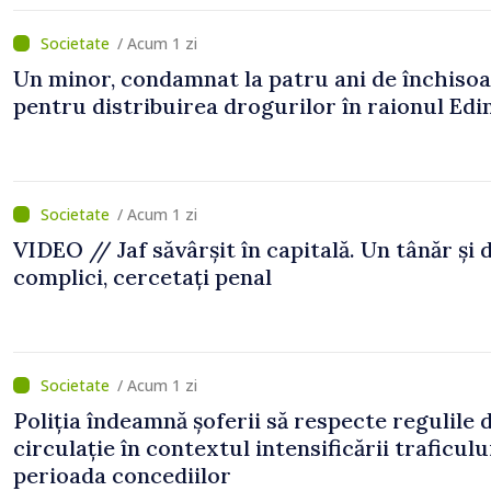
/ Acum 1 zi
Un minor, condamnat la patru ani de închiso
pentru distribuirea drogurilor în raionul Edi
/ Acum 1 zi
VIDEO // Jaf săvârșit în capitală. Un tânăr și 
complici, cercetați penal
/ Acum 1 zi
Poliția îndeamnă șoferii să respecte regulile 
circulație în contextul intensificării traficulu
perioada concediilor