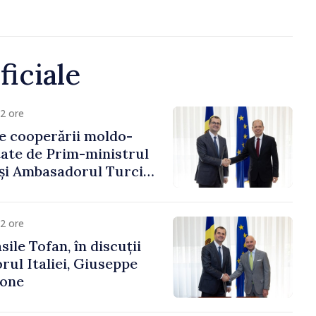
ficiale
2 ore
e cooperării moldo-
tate de Prim-ministrul
 și Ambasadorul Turciei,
fa Sertel
2 ore
ile Tofan, în discuții
ul Italiei, Giuseppe
cone