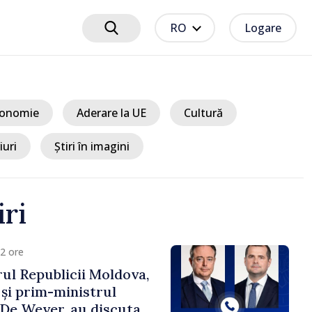
RO
Logare
onomie
Aderare la UE
Cultură
iuri
Știri în imagini
iri
/ Acum 2 ore
Perspectivele cooperării moldo-
turce, discutate de Prim-ministrul
Vasile Tofan și Ambasadorul Turciei,