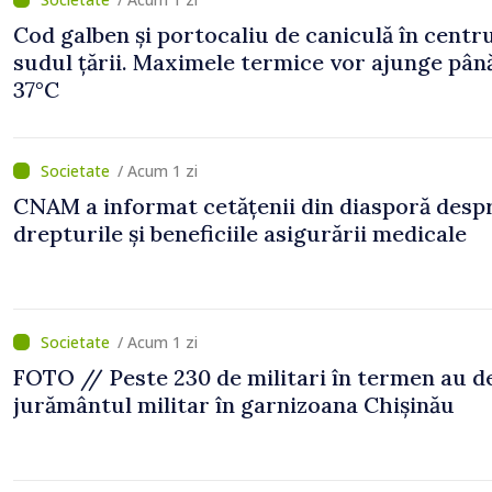
Cod galben și portocaliu de caniculă în centru
sudul țării. Maximele termice vor ajunge până
37°C
/ Acum 1 zi
CNAM a informat cetățenii din diasporă desp
drepturile și beneficiile asigurării medicale
/ Acum 1 zi
FOTO // Peste 230 de militari în termen au 
jurământul militar în garnizoana Chișinău