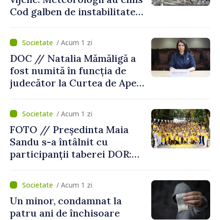
Cod galben de instabilitate
atmosferică
/ Acum 1 zi
DOC // Natalia Mămăligă a
fost numită în funcția de
judecător la Curtea de Apel
Centru
/ Acum 1 zi
FOTO // Președinta Maia
Sandu s-a întâlnit cu
participanții taberei DOR:
„Legătura lor cu țara
noastră rămâne puternică”
/ Acum 1 zi
Un minor, condamnat la
patru ani de închisoare