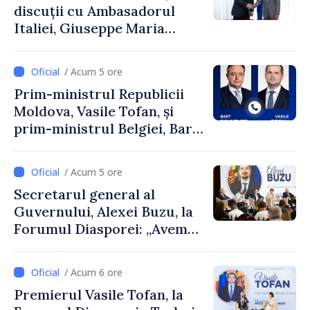
discuții cu Ambasadorul
Italiei, Giuseppe Maria
Perricone
/ Acum 5 ore
Prim-ministrul Republicii
Moldova, Vasile Tofan, și
prim-ministrul Belgiei, Bart
De Wever, au discutat
despre parcursul european
/ Acum 5 ore
al Republicii Moldova.
Secretarul general al
Guvernului, Alexei Buzu, la
Forumul Diasporei: „Avem
nevoie de fiecare dintre
dumneavoastră pentru a
/ Acum 6 ore
construi comunități mai
Premierul Vasile Tofan, la
puternice”