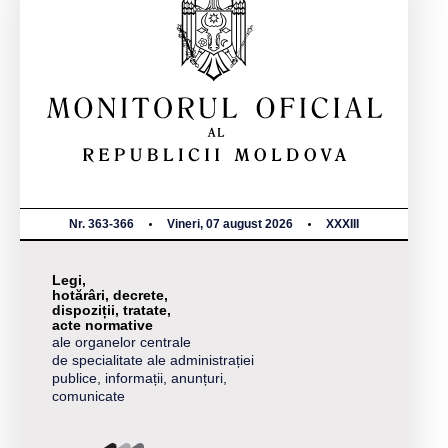
Nr. 363-366
Vineri, 07 august 2026
XXXIII
Legi,
hotărâri, decrete,
dispoziții, tratate,
acte normative
ale organelor centrale
de specialitate ale administrației
publice, informații, anunțuri,
comunicate