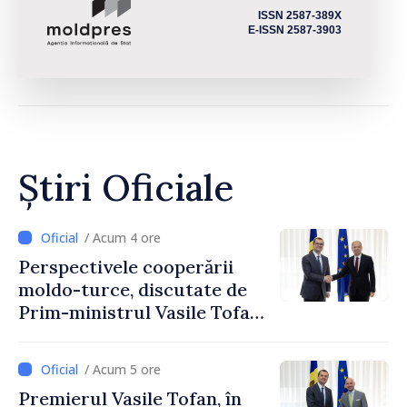
ISSN 2587-389X
E-ISSN 2587-3903
Știri Oficiale
/ Acum 4 ore
Perspectivele cooperării
moldo-turce, discutate de
Prim-ministrul Vasile Tofan
și Ambasadorul Turciei,
Uygar Mustafa Sertel
/ Acum 5 ore
Premierul Vasile Tofan, în