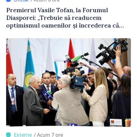
Premierul Vasile Tofan, la Forumul
Diasporei: „Trebuie să readucem
optimismul oamenilor și încrederea că
Republica Moldova merge în direcția
corectă”
/ Acum 7 ore