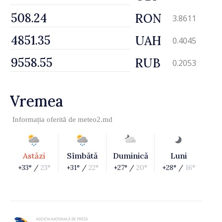
RON
3.8611
UAH
0.4045
RUB
0.2053
Vremea
Informația oferită de
meteo2.md
Astăzi
Sîmbătă
Duminică
Luni
+33° /
23°
+31° /
22°
+27° /
20°
+28° /
16°