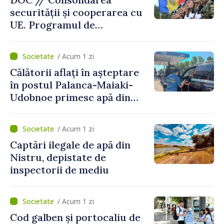
securității și cooperarea cu
UE. Programul de
implementare a Strategiei
Naționale de Apărare pentru
/ Acum 1 zi
perioada 2024–2034,
Călătorii aflați în așteptare
publicat în Monitorul Oficial
în postul Palanca-Maiaki-
Udobnoe primesc apă din
partea funcționarilor vamali
și a polițiștilor de frontieră
/ Acum 1 zi
Captări ilegale de apă din
Nistru, depistate de
inspectorii de mediu
/ Acum 1 zi
Cod galben și portocaliu de