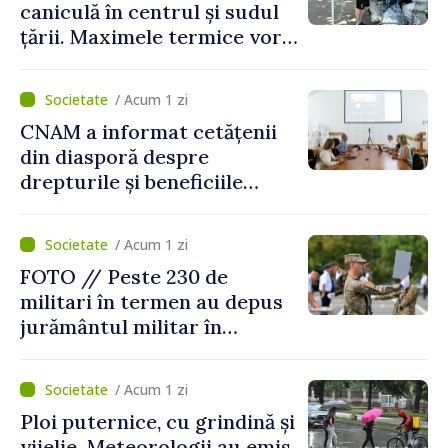
caniculă în centrul și sudul
țării. Maximele termice vor
ajunge până la 37°C
/ Acum 1 zi
CNAM a informat cetățenii
din diasporă despre
drepturile și beneficiile
asigurării medicale
/ Acum 1 zi
FOTO // Peste 230 de
militari în termen au depus
jurământul militar în
garnizoana Chișinău
/ Acum 1 zi
Ploi puternice, cu grindină și
vijelie. Meteorologii au emis