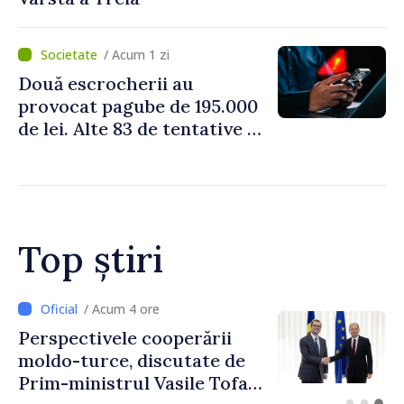
/ Acum 1 zi
Două escrocherii au
provocat pagube de 195.000
de lei. Alte 83 de tentative au
fost dejucate
Top știri
/ Acum 2 ore
Forumul Diasporei //
Republica Moldova,
promovată în Elveția prin