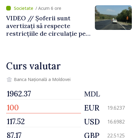
temporară de muncă
/ Acum 6 ore
VIDEO // Șoferii sunt
avertizați să respecte
restricțiile de circulație pe
drumul R3, unde se
desfășoară lucrări de
reparație
Curs valutar
Banca Națională a Moldovei
MDL
EUR
19.6237
USD
16.6982
GBP
22.5125