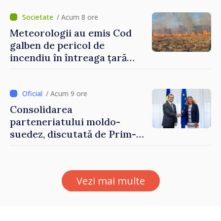
hotare
/ Acum 8 ore
Meteorologii au emis Cod
galben de pericol de
incendiu în întreaga țară
până pe 14 august
/ Acum 9 ore
Consolidarea
parteneriatului moldo-
suedez, discutată de Prim-
ministrul Vasile Tofan și
Ambasadoarea Suediei,
Petra Lärke
Vezi mai multe