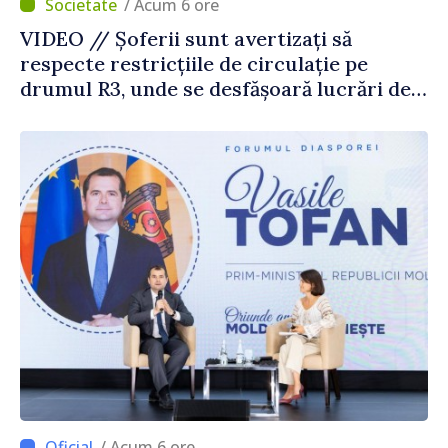
/ Acum 6 ore
VIDEO // Șoferii sunt avertizați să
respecte restricțiile de circulație pe
drumul R3, unde se desfășoară lucrări de
reparație
/ Acum 6 ore