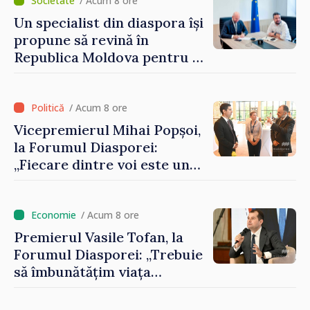
/ Acum 8 ore
Un specialist din diaspora își
propune să revină în
Republica Moldova pentru a
contribui la dezvoltarea
registrului naval național
/ Acum 8 ore
Vicepremierul Mihai Popșoi,
la Forumul Diasporei:
„Fiecare dintre voi este un
ambasador al țării noastre și
contribuie la promovarea
imaginii Republicii Moldova”
/ Acum 8 ore
Premierul Vasile Tofan, la
Forumul Diasporei: „Trebuie
să îmbunătățim viața
oamenilor și să repornim
motoarele economiei”