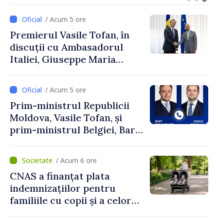
turism, investiții și
exporturi
/ Acum 5 ore
Premierul Vasile Tofan, în
discuții cu Ambasadorul
Italiei, Giuseppe Maria
Perricone
/ Acum 5 ore
Prim-ministrul Republicii
Moldova, Vasile Tofan, și
prim-ministrul Belgiei, Bart
De Wever, au discutat
despre parcursul european
/ Acum 6 ore
al Republicii Moldova.
CNAS a finanțat plata
indemnizațiilor pentru
familiile cu copii și a celor
pentru incapacitate