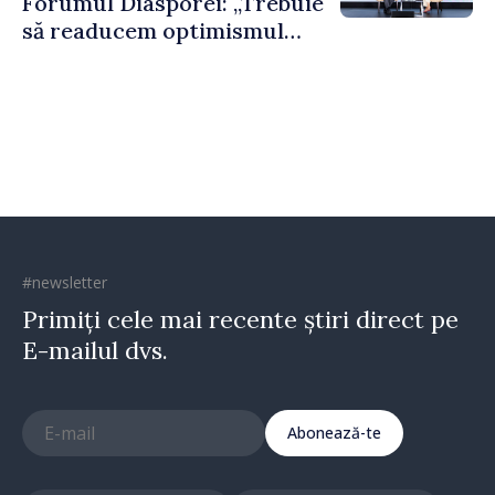
Forumul Diasporei: „Trebuie
să readucem optimismul
oamenilor și încrederea că
Republica Moldova merge în
direcția corectă”
#newsletter
Primiți cele mai recente știri direct pe
E-mailul dvs.
Abonează-te