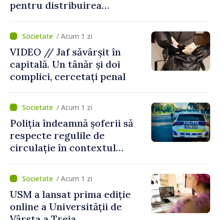
pentru distribuirea
drogurilor în raionul Edineț
/ Acum 1 zi
VIDEO // Jaf săvârșit în
capitală. Un tânăr și doi
complici, cercetați penal
/ Acum 1 zi
Poliția îndeamnă șoferii să
respecte regulile de
circulație în contextul
intensificării traficului din
perioada concediilor
/ Acum 1 zi
USM a lansat prima ediție
online a Universității de
Vârsta a Treia