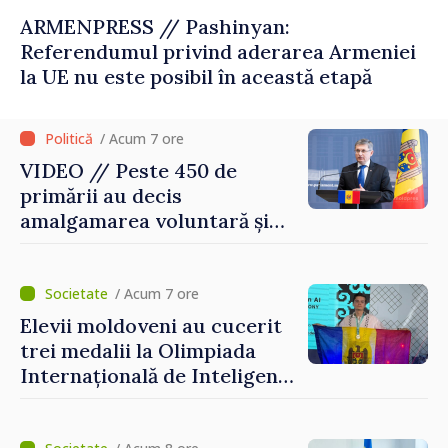
ARMENPRESS // Pashinyan:
Referendumul privind aderarea Armeniei
la UE nu este posibil în această etapă
/ Acum 7 ore
VIDEO // Peste 450 de
primării au decis
amalgamarea voluntară și
vor beneficia de fonduri
pentru investiții. Igor
Grosu: „Este important să
/ Acum 7 ore
depășim blocajele și să dăm o
Elevii moldoveni au cucerit
șansă localităților să se
trei medalii la Olimpiada
dezvolte”
Internațională de Inteligență
Artificială