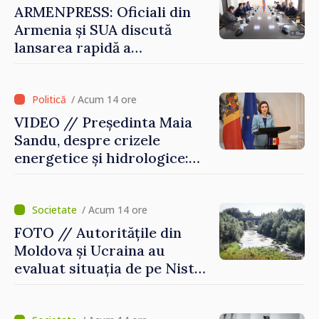
ARMENPRESS: Oficiali din
Armenia și SUA discută
lansarea rapidă a
programului TRIPP
/ Acum 14 ore
VIDEO // Președinta Maia
Sandu, despre crizele
energetice și hidrologice:
„Guvernul va face tot
posibilul pentru a atenua
consecințele”
/ Acum 14 ore
FOTO // Autoritățile din
Moldova și Ucraina au
evaluat situația de pe Nistru
și pregătesc măsuri pentru
diminuarea riscurilor