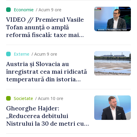
/ Acum 9 ore
VIDEO // Premierul Vasile
Tofan anunță o amplă
reformă fiscală: taxe mai
mici pe muncă, impozite mai
mari pentru bănci, tutun și
/ Acum 9 ore
jocurile de noroc
Austria și Slovacia au
înregistrat cea mai ridicată
temperatură din istoria
măsurătorilor
/ Acum 10 ore
Gheorghe Hajder:
„Reducerea debitului
Nistrului la 30 de metri cubi
pe secundă ar însemna o