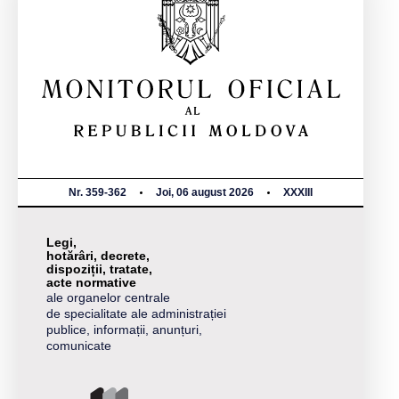
Nr. 359-362
Joi, 06 august 2026
XXXIII
Legi,
hotărâri, decrete,
dispoziții, tratate,
acte normative
ale organelor centrale
de specialitate ale administrației
publice, informații, anunțuri,
comunicate