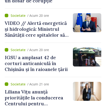
un dosar de corupție
/ Acum 20 ore
VIDEO // Alertă energetică
și hidrologică: Ministrul
Sănătății cere spitalelor să-și
consolideze pregătirea
pentru situații excepționale
/ Acum 20 ore
IGSU a amplasat 42 de
corturi anticaniculă în
Chișinău și în raioanele țării
/ Acum 21 ore
Liliana Vițu anunță
prioritățile la conducerea
Centrului pentru