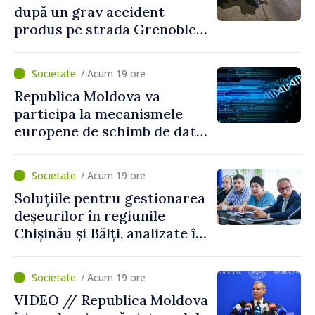
după un grav accident
produs pe strada Grenoble
din Chișinău
/ Acum 19 ore
Republica Moldova va
participa la mecanismele
europene de schimb de date
ADN
/ Acum 19 ore
Soluțiile pentru gestionarea
deșeurilor în regiunile
Chișinău și Bălți, analizate în
cadrul unui proiect național
/ Acum 19 ore
VIDEO // Republica Moldova