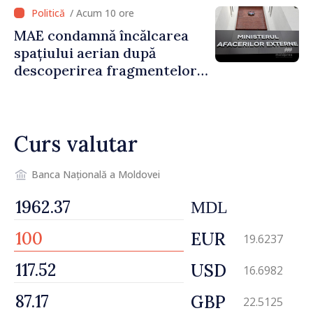
„catastrofă naturală”
/ Acum 10 ore
MAE condamnă încălcarea
spațiului aerian după
descoperirea fragmentelor
dronei de la Văleni
Curs valutar
Banca Națională a Moldovei
MDL
EUR
19.6237
USD
16.6982
GBP
22.5125