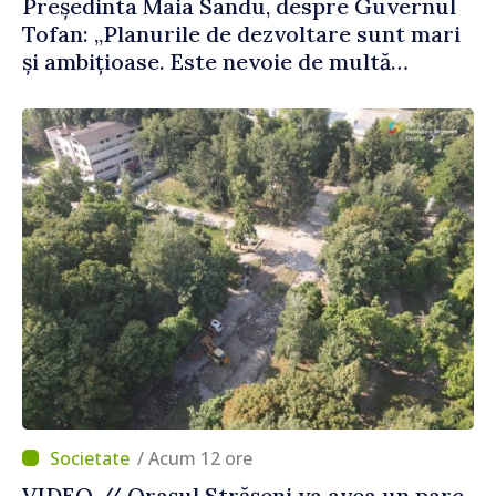
Președinta Maia Sandu, despre Guvernul
Tofan: „Planurile de dezvoltare sunt mari
și ambițioase. Este nevoie de multă
energie și stabilitate pentru a reuși”
/ Acum 12 ore
VIDEO // Oraşul Strășeni va avea un parc