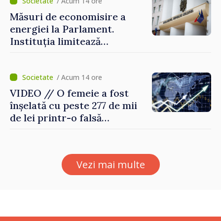
/ Acum 14 ore
Măsuri de economisire a
energiei la Parlament.
Instituția limitează
consumul de electricitate și
apă caldă
/ Acum 14 ore
VIDEO // O femeie a fost
înșelată cu peste 277 de mii
de lei printr-o falsă
platformă de investiții online
Vezi mai multe