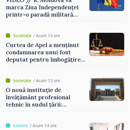
marca Ziua Independenței
printr-o paradă militară
solemnă. Maia Sandu:
„Evenimentul reflectă
eforturile pentru
/ Acum 13 ore
consolidarea capacităților
Curtea de Apel a menținut
de apărare”
condamnarea unui fost
deputat pentru îmbogățire
ilicită. Acesta va achita
statului peste 2,4 milioane
de lei
/ Acum 13 ore
O nouă instituție de
învățământ profesional
tehnic în sudul țării:
Guvernul a aprobat
înființarea Colegiului moldo-
turc la Comrat
/ Acum 14 ore