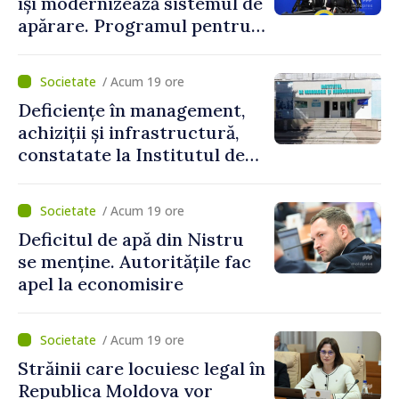
își modernizează sistemul de
apărare. Programul pentru
perioada 2026–2030, aprobat
de Guvern. Anatolie Nosatîi:
/ Acum 19 ore
„În contextul actual de
Deficiențe în management,
securitate, implementarea
achiziții și infrastructură,
Programului Strategiei
constatate la Institutul de
Naționale de Apărare
Neurologie și
reprezintă un pas esențial
Neurochirurgie „Diomid
pentru consolidarea
/ Acum 19 ore
Gherman”. Ministerul
capacităților de apărare ale
Deficitul de apă din Nistru
Sănătății cere un plan de
statului”
se menține. Autoritățile fac
remediere
apel la economisire
/ Acum 19 ore
Străinii care locuiesc legal în
Republica Moldova vor