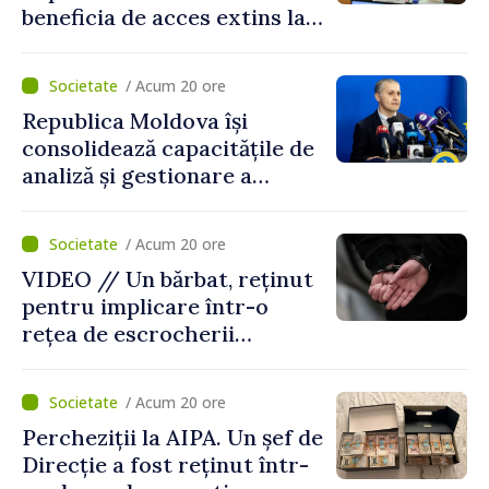
beneficia de acces extins la
mecanismele de incluziune
socială și financiară
/ Acum 20 ore
Republica Moldova își
consolidează capacitățile de
analiză și gestionare a
riscurilor la adresa
securității naționale.
/ Acum 20 ore
Metodologia aprobată de
VIDEO // Un bărbat, reținut
Guvern
pentru implicare într-o
rețea de escrocherii
telefonice. Ar fi recrutat
curieri și colectat banii
/ Acum 20 ore
obținuți ilegal
Percheziții la AIPA. Un șef de
Direcție a fost reținut într-