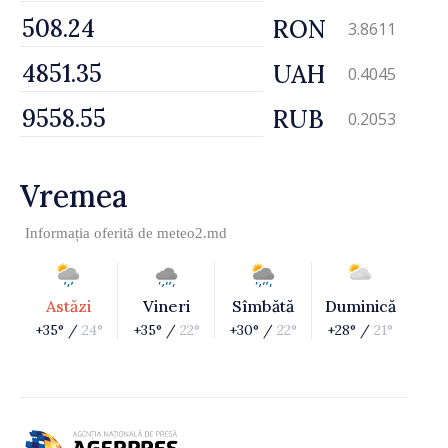
RON
3.8611
UAH
0.4045
RUB
0.2053
Vremea
Informația oferită de
meteo2.md
Astăzi
Vineri
Sîmbătă
Duminică
+35° /
24°
+35° /
22°
+30° /
22°
+28° /
21°