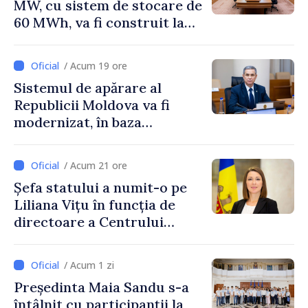
MW, cu sistem de stocare de
60 MWh, va fi construit la
Vadul lui Vodă
/ Acum 19 ore
Sistemul de apărare al
Republicii Moldova va fi
modernizat, în baza
Programului de
implementare a Strategiei
/ Acum 21 ore
Naționale de Apărare
Șefa statului a numit-o pe
Liliana Vițu în funcția de
directoare a Centrului
pentru Comunicare
Strategică și Contracarare a
/ Acum 1 zi
Dezinformării
Președinta Maia Sandu s-a
întâlnit cu participanții la