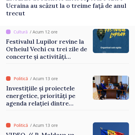
Ucraina au scăzut la o treime față de anul
trecut
/ Acum 12 ore
Festivalul Lupilor revine la
Orheiul Vechi cu trei zile de
concerte și activități
culturale
/ Acum 13 ore
Investițiile și proiectele
energetice, priorități pe
agenda relației dintre
Moldova și SUA
/ Acum 13 ore
VIDEO // R. Moldova va