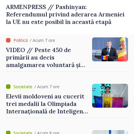
ARMENPRESS // Pashinyan:
Referendumul privind aderarea Armeniei
la UE nu este posibil în această etapă
/ Acum 7 ore
VIDEO // Peste 450 de
primării au decis
amalgamarea voluntară și
vor beneficia de fonduri
pentru investiții. Igor
Grosu: „Este important să
/ Acum 7 ore
depășim blocajele și să dăm o
Elevii moldoveni au cucerit
șansă localităților să se
trei medalii la Olimpiada
dezvolte”
Internațională de Inteligență
Artificială
/ Acum 8 ore