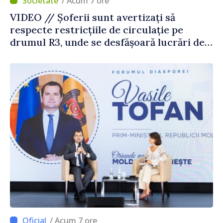
/ Acum 7 ore
VIDEO // Șoferii sunt avertizați să
respecte restricțiile de circulație pe
drumul R3, unde se desfășoară lucrări de
reparație
/ Acum 7 ore