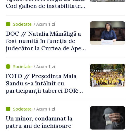
Cod galben de instabilitate
atmosferică
/ Acum 1 zi
DOC // Natalia Mămăligă a
fost numită în funcția de
judecător la Curtea de Apel
Centru
/ Acum 1 zi
FOTO // Președinta Maia
Sandu s-a întâlnit cu
participanții taberei DOR:
„Legătura lor cu țara
noastră rămâne puternică”
/ Acum 1 zi
Un minor, condamnat la
patru ani de închisoare