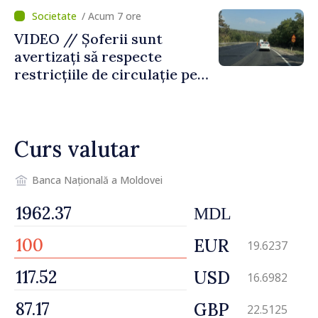
temporară de muncă
/ Acum 7 ore
VIDEO // Șoferii sunt
avertizați să respecte
restricțiile de circulație pe
drumul R3, unde se
desfășoară lucrări de
reparație
Curs valutar
Banca Națională a Moldovei
MDL
EUR
19.6237
USD
16.6982
GBP
22.5125