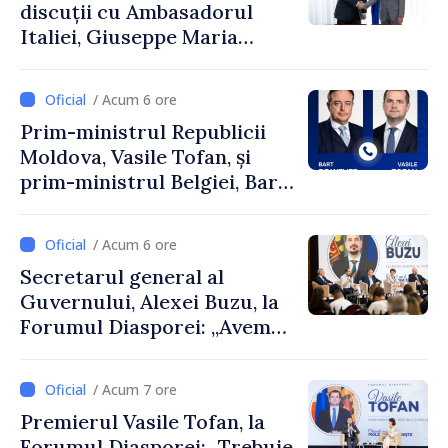
discuții cu Ambasadorul
Italiei, Giuseppe Maria
Perricone
/ Acum 6 ore
Prim-ministrul Republicii
Moldova, Vasile Tofan, și
prim-ministrul Belgiei, Bart
De Wever, au discutat
despre parcursul european
/ Acum 6 ore
al Republicii Moldova.
Secretarul general al
Guvernului, Alexei Buzu, la
Forumul Diasporei: „Avem
nevoie de fiecare dintre
dumneavoastră pentru a
/ Acum 7 ore
construi comunități mai
Premierul Vasile Tofan, la
puternice”
Forumul Diasporei: „Trebuie