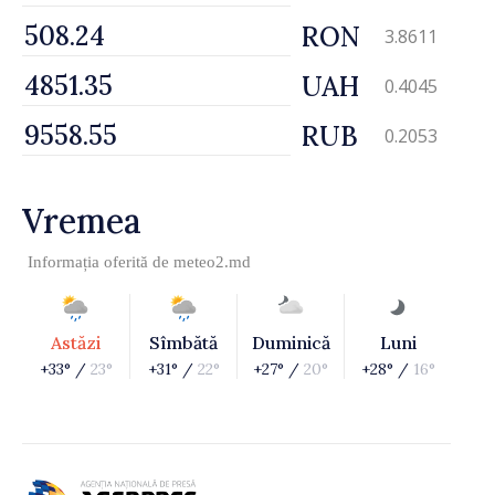
RON
3.8611
UAH
0.4045
RUB
0.2053
Vremea
Informația oferită de
meteo2.md
Astăzi
Sîmbătă
Duminică
Luni
+33° /
23°
+31° /
22°
+27° /
20°
+28° /
16°