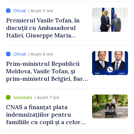
exporturi
/ Acum 5 ore
Premierul Vasile Tofan, în
discuții cu Ambasadorul
Italiei, Giuseppe Maria
Perricone
/ Acum 6 ore
Prim-ministrul Republicii
Moldova, Vasile Tofan, și
prim-ministrul Belgiei, Bart
De Wever, au discutat
despre parcursul european
/ Acum 7 ore
al Republicii Moldova.
CNAS a finanțat plata
indemnizațiilor pentru
familiile cu copii și a celor
pentru incapacitate