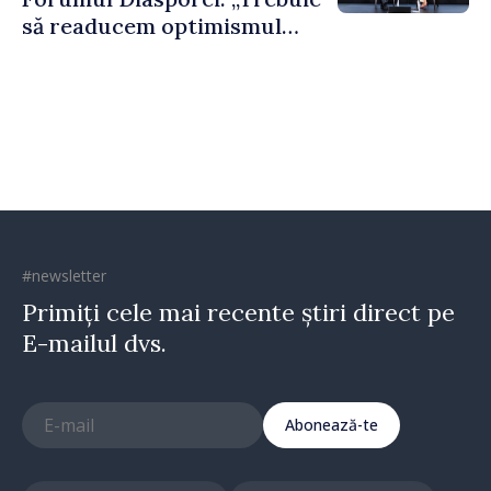
să readucem optimismul
oamenilor și încrederea că
Republica Moldova merge în
direcția corectă”
#newsletter
Primiți cele mai recente știri direct pe
E-mailul dvs.
Abonează-te