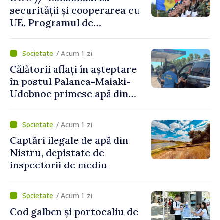
securității și cooperarea cu
UE. Programul de
implementare a Strategiei
Naționale de Apărare pentru
/ Acum 1 zi
perioada 2024–2034,
Călătorii aflați în așteptare
publicat în Monitorul Oficial
în postul Palanca-Maiaki-
Udobnoe primesc apă din
partea funcționarilor vamali
și a polițiștilor de frontieră
/ Acum 1 zi
Captări ilegale de apă din
Nistru, depistate de
inspectorii de mediu
/ Acum 1 zi
Cod galben și portocaliu de