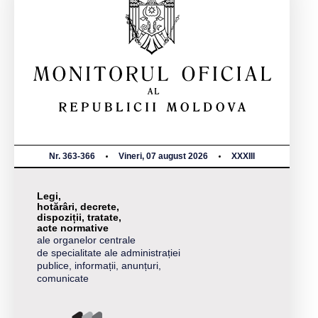
Nr. 363-366
Vineri, 07 august 2026
XXXIII
Legi,
hotărâri, decrete,
dispoziții, tratate,
acte normative
ale organelor centrale
de specialitate ale administrației
publice, informații, anunțuri,
comunicate