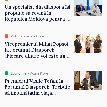
Un specialist din diaspora își
propune să revină în
Republica Moldova pentru a
contribui la dezvoltarea
registrului naval național
/ Acum 8 ore
Vicepremierul Mihai Popșoi,
la Forumul Diasporei:
„Fiecare dintre voi este un
ambasador al țării noastre și
contribuie la promovarea
imaginii Republicii Moldova”
/ Acum 8 ore
Premierul Vasile Tofan, la
Forumul Diasporei: „Trebuie
să îmbunătățim viața
oamenilor și să repornim
motoarele economiei”