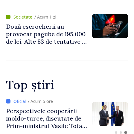
/ Acum 1 zi
Două escrocherii au
provocat pagube de 195.000
de lei. Alte 83 de tentative au
fost dejucate
Top știri
/ Acum 2 ore
Forumul Diasporei //
Republica Moldova,
promovată în Elveția prin
turism, investiții și