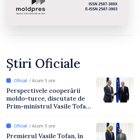
ISSN 2587-389X
E-ISSN 2587-3903
Știri Oficiale
/ Acum 5 ore
Perspectivele cooperării
moldo-turce, discutate de
Prim-ministrul Vasile Tofan
și Ambasadorul Turciei,
Uygar Mustafa Sertel
/ Acum 5 ore
Premierul Vasile Tofan, în