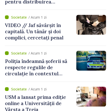
pentru distribuirea
drogurilor în raionul Edineț
/ Acum 1 zi
VIDEO // Jaf săvârșit în
capitală. Un tânăr și doi
complici, cercetați penal
/ Acum 1 zi
Poliția îndeamnă șoferii să
respecte regulile de
circulație în contextul
intensificării traficului din
perioada concediilor
/ Acum 1 zi
USM a lansat prima ediție
online a Universității de
Vârsta a Treia