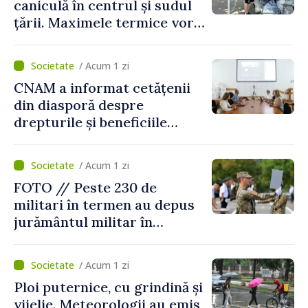
caniculă în centrul și sudul
țării. Maximele termice vor
ajunge până la 37°C
/ Acum 1 zi
CNAM a informat cetățenii
din diasporă despre
drepturile și beneficiile
asigurării medicale
/ Acum 1 zi
FOTO // Peste 230 de
militari în termen au depus
jurământul militar în
garnizoana Chișinău
/ Acum 1 zi
Ploi puternice, cu grindină și
vijelie. Meteorologii au emis