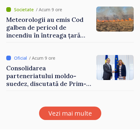
hotare
/ Acum 9 ore
Meteorologii au emis Cod
galben de pericol de
incendiu în întreaga țară
până pe 14 august
/ Acum 9 ore
Consolidarea
parteneriatului moldo-
suedez, discutată de Prim-
ministrul Vasile Tofan și
Ambasadoarea Suediei,
Petra Lärke
Vezi mai multe