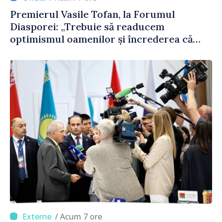
Premierul Vasile Tofan, la Forumul
Diasporei: „Trebuie să readucem
optimismul oamenilor și încrederea că
Republica Moldova merge în direcția
corectă”
/ Acum 7 ore