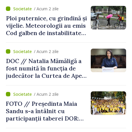
/ Acum 2 zile
Ploi puternice, cu grindină și
vijelie. Meteorologii au emis
Cod galben de instabilitate
atmosferică
/ Acum 2 zile
DOC // Natalia Mămăligă a
fost numită în funcția de
judecător la Curtea de Apel
Centru
/ Acum 2 zile
FOTO // Președinta Maia
Sandu s-a întâlnit cu
participanții taberei DOR:
„Legătura lor cu țara