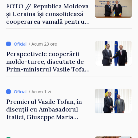
FOTO // Republica Moldova
și Ucraina își consolidează
cooperarea vamală pentru
securizarea frontierei și
integrarea europeană.
Reuniune la Moghiliov-
/ Acum 23 ore
Podolsk
Perspectivele cooperării
moldo-turce, discutate de
Prim-ministrul Vasile Tofan
și Ambasadorul Turciei,
Uygar Mustafa Sertel
/ Acum 1 zi
Premierul Vasile Tofan, în
discuții cu Ambasadorul
Italiei, Giuseppe Maria
Perricone