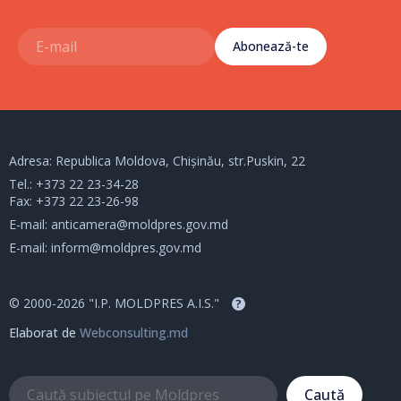
Abonează-te
Adresa: Republica Moldova, Chișinău, str.Puskin, 22
Tel.:
+373 22 23-34-28
Fax: +373 22 23-26-98
E-mail:
anticamera@moldpres.gov.md
E-mail:
inform@moldpres.gov.md
© 2000-2026 "I.P. MOLDPRES A.I.S."
?
Elaborat de
Webconsulting.md
Caută