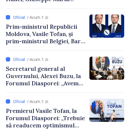
Perricone
/ Acum 1 zi
Prim-ministrul Republicii
Moldova, Vasile Tofan, și
prim-ministrul Belgiei, Bart
De Wever, au discutat
despre parcursul european
/ Acum 1 zi
al Republicii Moldova.
Secretarul general al
Guvernului, Alexei Buzu, la
Forumul Diasporei: „Avem
nevoie de fiecare dintre
dumneavoastră pentru a
/ Acum 1 zi
construi comunități mai
Premierul Vasile Tofan, la
puternice”
Forumul Diasporei: „Trebuie
să readucem optimismul