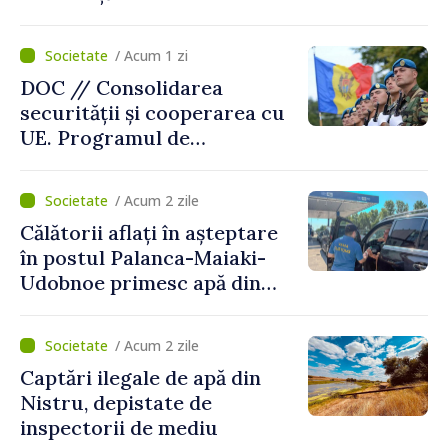
intervenit în zece cazuri
/ Acum 1 zi
DOC // Consolidarea
securității și cooperarea cu
UE. Programul de
implementare a Strategiei
Naționale de Apărare pentru
/ Acum 2 zile
perioada 2024–2034,
Călătorii aflați în așteptare
publicat în Monitorul Oficial
în postul Palanca-Maiaki-
Udobnoe primesc apă din
partea funcționarilor vamali
și a polițiștilor de frontieră
/ Acum 2 zile
Captări ilegale de apă din
Nistru, depistate de
inspectorii de mediu