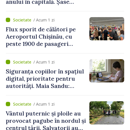
anului în capitală. Șase
persoane și-au pierdut viața
/ Acum 1 zi
Flux sporit de călători pe
Aeroportul Chișinău, cu
peste 1900 de pasageri
deserviți pe oră în perioada
de vârf a concediilor
/ Acum 1 zi
Siguranța copiilor în spațiul
digital, prioritate pentru
autorități. Maia Sandu:
„Trebuie să creăm
mecanisme care să-i
/ Acum 1 zi
protejeze”
Vântul puternic și ploile au
provocat pagube în nordul și
centrul țării. Salvatorii au