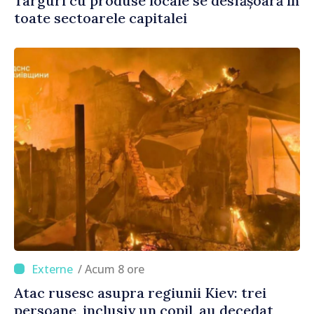
Târguri cu produse locale se desfășoară în
toate sectoarele capitalei
/ Acum 8 ore
Atac rusesc asupra regiunii Kiev: trei
persoane, inclusiv un copil, au decedat