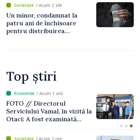
noastră rămâne puternică”
/ Acum 2 zile
Un minor, condamnat la
patru ani de închisoare
pentru distribuirea
drogurilor în raionul Edineț
Top știri
/ Acum 1 oră
FOTO // Directorul
Serviciului Vamal, în vizită la
Otaci: A fost examinată
posibilitatea dotării Zonei de
control vamal cu un scanner
/ Acum 2 ore