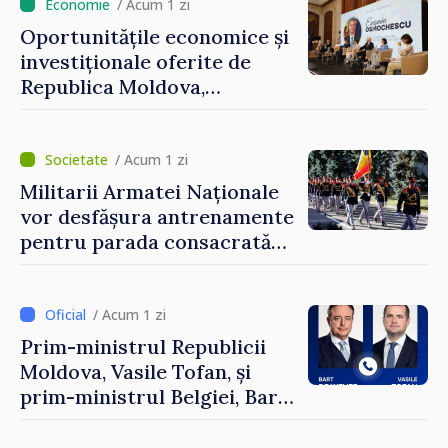
/ Acum 1 zi
Oportunitățile economice și
investiționale oferite de
Republica Moldova,
prezentate de vicepremierul
Eugeniu Osmochescu, la
Forumul Diasporei
/ Acum 1 zi
Militarii Armatei Naționale
vor desfășura antrenamente
pentru parada consacrată
Zilei Independenței
/ Acum 1 zi
Prim-ministrul Republicii
Moldova, Vasile Tofan, și
prim-ministrul Belgiei, Bart
De Wever, au discutat
despre parcursul european