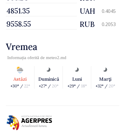
UAH
0.4045
RUB
0.2053
Vremea
Informația oferită de
meteo2.md
Astăzi
Duminică
Luni
Marţi
+30° /
22°
+27° /
20°
+29° /
18°
+32° /
20°