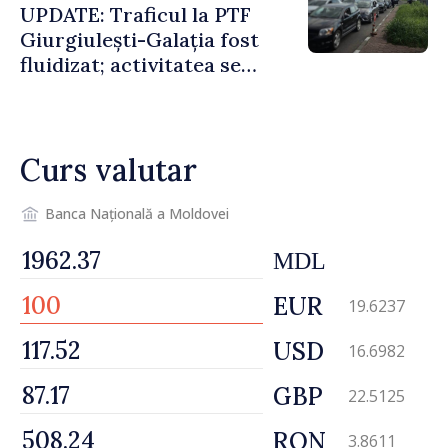
UPDATE: Traficul la PTF
Giurgiulești-Galația fost
fluidizat; activitatea se
desfășoară în condiții
normale
Curs valutar
Banca Națională a Moldovei
MDL
EUR
19.6237
USD
16.6982
GBP
22.5125
RON
3.8611