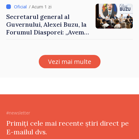
al Republicii Moldova.
/ Acum 1 zi
Secretarul general al
Guvernului, Alexei Buzu, la
Forumul Diasporei: „Avem
nevoie de fiecare dintre
dumneavoastră pentru a
construi comunități mai
Vezi mai multe
puternice”
#newsletter
Primiți cele mai recente știri direct pe
E-mailul dvs.