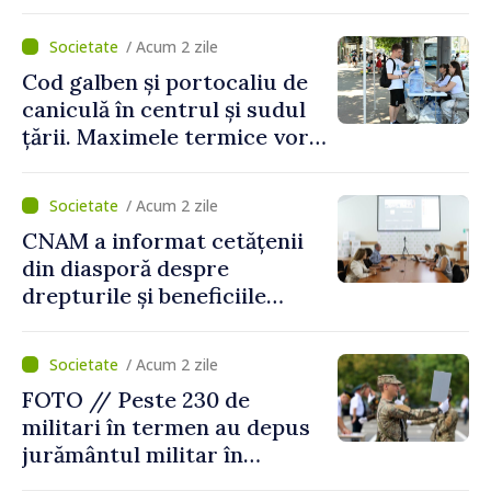
/ Acum 2 zile
Cod galben și portocaliu de
caniculă în centrul și sudul
țării. Maximele termice vor
ajunge până la 37°C
/ Acum 2 zile
CNAM a informat cetățenii
din diasporă despre
drepturile și beneficiile
asigurării medicale
/ Acum 2 zile
FOTO // Peste 230 de
militari în termen au depus
jurământul militar în
garnizoana Chișinău