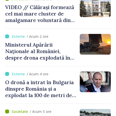
performant
VIDEO // Călărași formează
cel mai mare cluster de
amalgamare voluntară din
Republica Moldova. Consiliul
orășenesc a aprobat decizia
/ Acum 2 ore
finală
Ministerul Apărării
Naționale al României,
despre drona explodată în
Bulgaria: „Radarele noastre
nu au detectat niciun
/ Acum 4 ore
vehicul aerian”
O dronă a intrat în Bulgaria
dinspre România și a
explodat la 100 de metri de
graniță
/ Acum 5 ore