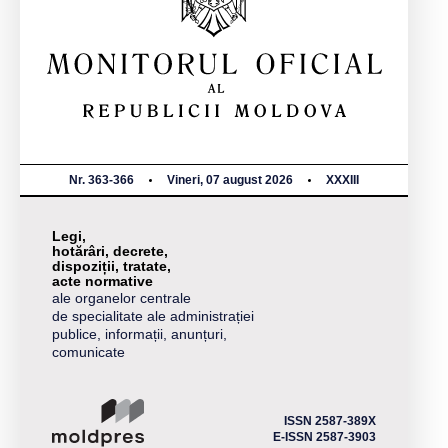
Nr. 363-366
Vineri, 07 august 2026
XXXIII
Legi,
hotărâri, decrete,
dispoziții, tratate,
acte normative
ale organelor centrale
de specialitate ale administrației
publice, informații, anunțuri,
comunicate
ISSN 2587-389X
E-ISSN 2587-3903