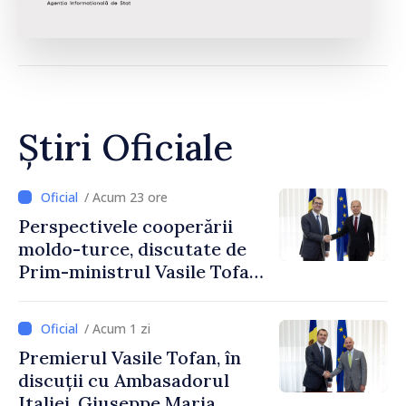
Știri Oficiale
/ Acum 23 ore
Perspectivele cooperării
moldo-turce, discutate de
Prim-ministrul Vasile Tofan
și Ambasadorul Turciei,
Uygar Mustafa Sertel
/ Acum 1 zi
Premierul Vasile Tofan, în
discuții cu Ambasadorul
Italiei, Giuseppe Maria