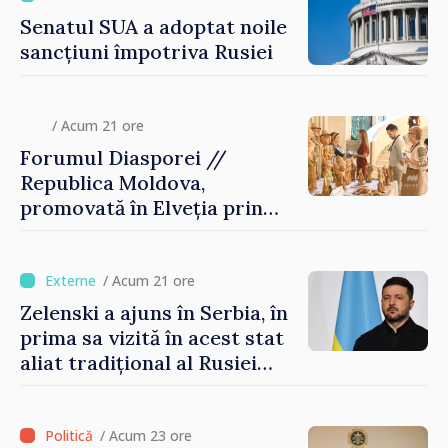
Senatul SUA a adoptat noile
sancțiuni împotriva Rusiei
/ Acum 21 ore
Forumul Diasporei //
Republica Moldova,
promovată în Elveția prin
turism, investiții și
exporturi
/ Acum 21 ore
Zelenski a ajuns în Serbia, în
prima sa vizită în acest stat
aliat tradițional al Rusiei
după 2022
/ Acum 23 ore