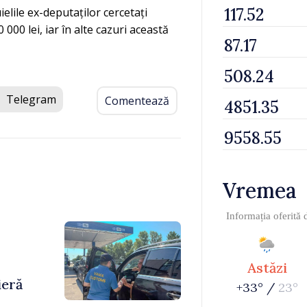
ielile ex-deputaților cercetați
 000 lei, iar în alte cazuri această
Telegram
Comentează
Vremea
Informația oferită
-
Astăzi
ieră
+33° /
23°