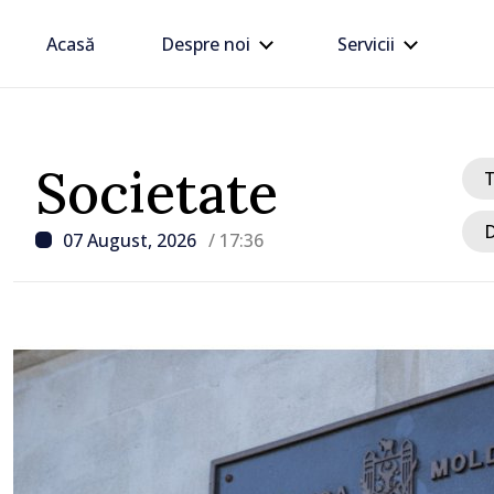
Acasă
Despre noi
Servicii
Societate
D
07 August, 2026
/ 17:36
/ Acum 1 oră
VIDEO // Șoferii sunt av
respecte restricțiile de 
drumul R3, unde se desf