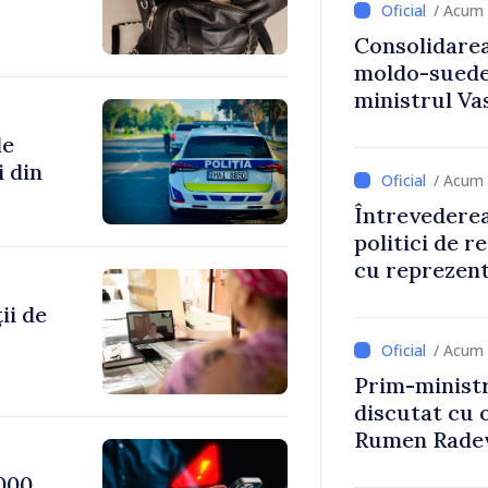
/ Acum 
Consolidarea
moldo-suedez
ministrul Vas
Ambasadoare
de
i din
/ Acum 
Întrevederea
politici de r
cu reprezent
Comitetului 
ii de
Roșii în Mol
/ Acum 
Prim-ministr
discutat cu 
Rumen Rade
000