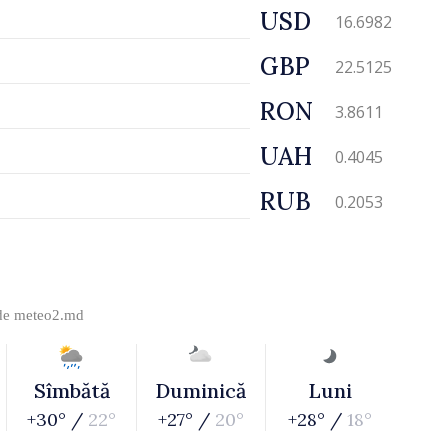
USD
16.6982
GBP
22.5125
RON
3.8611
UAH
0.4045
RUB
0.2053
 de
meteo2.md
Sîmbătă
Duminică
Luni
+30° /
22°
+27° /
20°
+28° /
18°