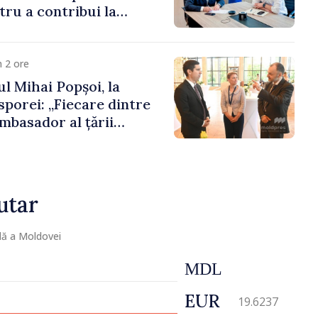
ru a contribui la
registrului naval
 2 ore
l Mihai Popșoi, la
porei: „Fiecare dintre
mbasador al țării
ontribuie la promovarea
ublicii Moldova”
utar
lă a Moldovei
MDL
EUR
19.6237