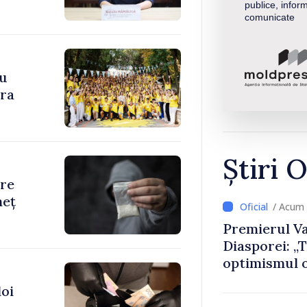
publice, inform
comunicate
cu
ara
Știri O
are
neț
/ Acum 
Premierul Va
Diasporei: „
optimismul o
că Republica
doi
direcția cor