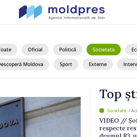
Toate
Oficial
Politică
Societate
Ec
escoperă Moldova
Sport
Externe
Interv
Top șt
/ Acum 
ertizați să
Premierul Va
circulație pe
Diasporei: „
ășoară
optimismul o