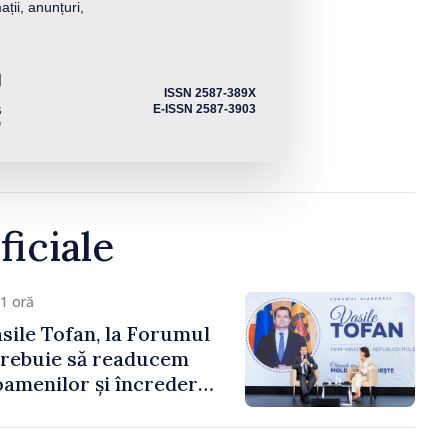
ații, anunțuri,
ISSN 2587-389X
E-ISSN 2587-3903
ficiale
1 oră
sile Tofan, la Forumul
Trebuie să readucem
amenilor și încrederea
 Moldova merge în
ectă”