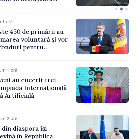
 Moldova merge în
ectă”
 1 oră
te 450 de primării au
marea voluntară și vor
 fonduri pentru
gor Grosu: „Este
 depășim blocajele și să
ocalităților să se
um 1 oră
veni au cucerit trei
limpiada Internațională
ă Artificială
um 2 ore
 din diaspora își
evină în Republica