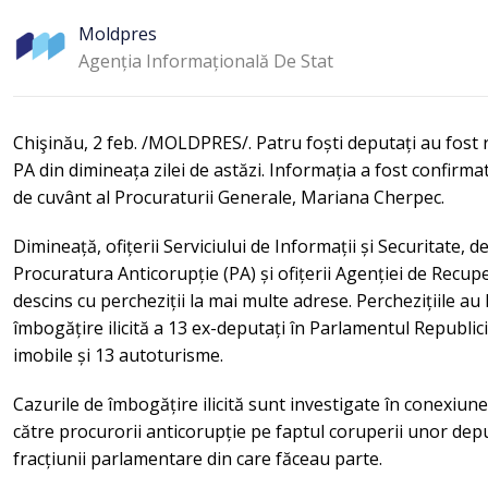
Moldpres
Agenția Informațională De Stat
Chişinău, 2 feb. /MOLDPRES/. Patru foști deputați au fost r
PA din dimineața zilei de astăzi. Informația a fost confi
de cuvânt al Procuraturii Generale, Mariana Cherpec.
Dimineață, ofițerii Serviciului de Informații și Securitate, 
Procuratura Anticorupție (PA) și ofițerii Agenției de Recup
descins cu percheziții la mai multe adrese. Perchezițiile au l
îmbogățire ilicită a 13 ex-deputați în Parlamentul Republici
imobile și 13 autoturisme.
Cazurile de îmbogățire ilicită sunt investigate în conexiun
către procurorii anticorupție pe faptul coruperii unor depu
fracțiunii parlamentare din care făceau parte.