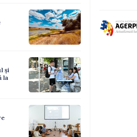
e
l și
 la
re