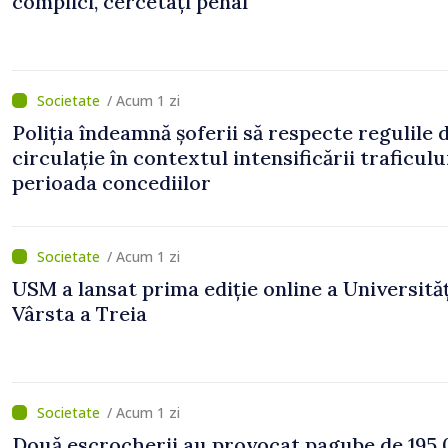
complici, cercetați penal
/ Acum 1 zi
Poliția îndeamnă șoferii să respecte regulile 
circulație în contextul intensificării traficulu
perioada concediilor
/ Acum 1 zi
USM a lansat prima ediție online a Universităț
Vârsta a Treia
/ Acum 1 zi
Două escrocherii au provocat pagube de 195.