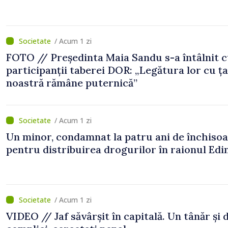
/ Acum 1 zi
FOTO // Președinta Maia Sandu s-a întâlnit 
participanții taberei DOR: „Legătura lor cu ț
noastră rămâne puternică”
/ Acum 1 zi
Un minor, condamnat la patru ani de închiso
pentru distribuirea drogurilor în raionul Edi
/ Acum 1 zi
VIDEO // Jaf săvârșit în capitală. Un tânăr și 