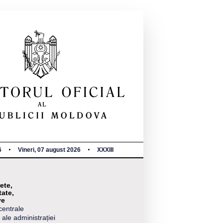
6
Vineri, 07 august 2026
XXXIII
ete,
tate,
ve
centrale
 ale administrației