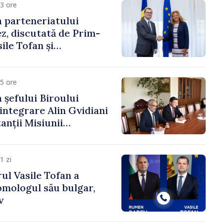
3 ore
 parteneriatului
, discutată de Prim-
ile Tofan și
a Suediei, Petra Lärke
5 ore
 șefului Biroului
eintegrare Alin Gvidiani
anții Misiunii
Internațional al Crucii
dova
1 zi
ul Vasile Tofan a
omologul său bulgar,
v