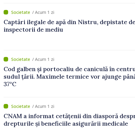
/ Acum 1 zi
Captări ilegale de apă din Nistru, depistate d
inspectorii de mediu
/ Acum 1 zi
Cod galben și portocaliu de caniculă în centru
sudul țării. Maximele termice vor ajunge până
37°C
/ Acum 1 zi
CNAM a informat cetățenii din diasporă desp
drepturile și beneficiile asigurării medicale