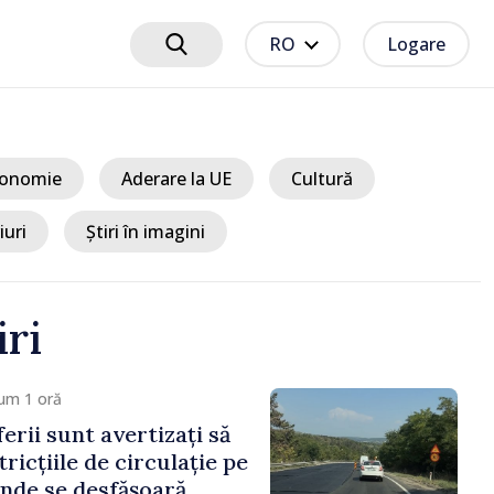
RO
Logare
onomie
Aderare la UE
Cultură
iuri
Știri în imagini
iri
1 oră
sile Tofan, la Forumul
Trebuie să readucem
amenilor și încrederea