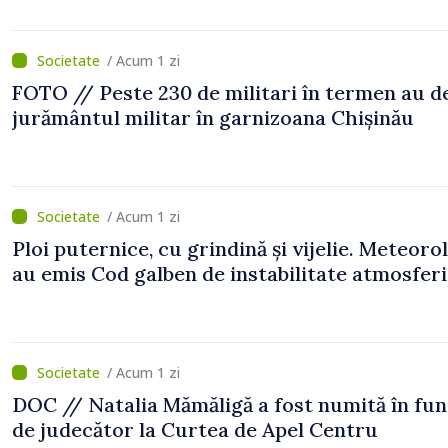
/ Acum 1 zi
FOTO // Peste 230 de militari în termen au 
jurământul militar în garnizoana Chișinău
/ Acum 1 zi
Ploi puternice, cu grindină și vijelie. Meteorol
au emis Cod galben de instabilitate atmosfer
/ Acum 1 zi
DOC // Natalia Mămăligă a fost numită în fun
de judecător la Curtea de Apel Centru