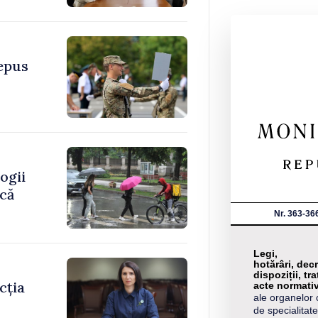
depus
ogii
ică
Nr. 363-36
Legi,
hotărâri, decr
dispoziții, tra
cția
acte normati
ale organelor 
de specialitate