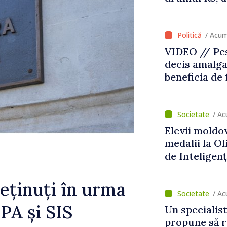
că Republica
direcția cor
/ Acum
VIDEO // Pes
decis amalga
beneficia de
investiții. I
important să
dăm o șansă l
/ Ac
dezvolte”
Elevii moldo
medalii la O
de Inteligenț
reținuți în urma
/ Ac
PA și SIS
Un specialist
propune să r