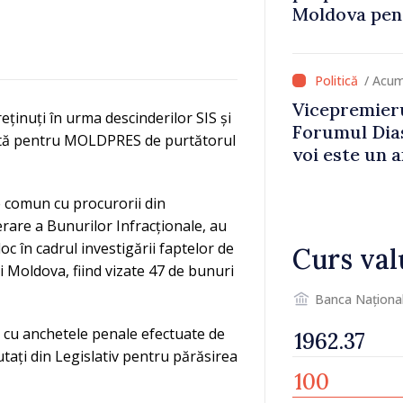
Moldova pent
dezvoltarea 
național
/ Acum
Vicepremieru
eținuți în urma descinderilor SIS și
Forumul Dias
rmată pentru MOLDPRES de purtătorul
voi este un a
noastre și c
imaginii Rep
de comun cu procurorii din
erare a Bunurilor Infracționale, au
oc în cadrul investigării faptelor de
Curs val
i Moldova, fiind vizate 47 de bunuri
Banca Naționa
e cu anchetele penale efectuate de
tați din Legislativ pentru părăsirea