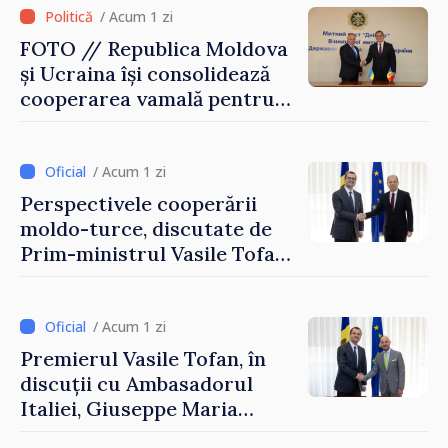
/ Acum 1 zi
FOTO // Republica Moldova
și Ucraina își consolidează
cooperarea vamală pentru
securizarea frontierei și
integrarea europeană.
Reuniune la Moghiliov-
/ Acum 1 zi
Podolsk
Perspectivele cooperării
moldo-turce, discutate de
Prim-ministrul Vasile Tofan
și Ambasadorul Turciei,
Uygar Mustafa Sertel
/ Acum 1 zi
Premierul Vasile Tofan, în
discuții cu Ambasadorul
Italiei, Giuseppe Maria
Perricone