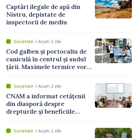
Captări ilegale de apă din
Nistru, depistate de
inspectorii de mediu
/ Acum 2 zile
Cod galben și portocaliu de
caniculă în centrul și sudul
țării. Maximele termice vor
ajunge până la 37°C
/ Acum 2 zile
CNAM a informat cetățenii
din diasporă despre
drepturile și beneficiile
asigurării medicale
/ Acum 2 zile