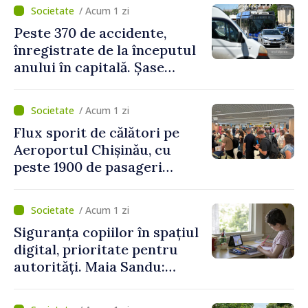
/ Acum 1 zi
Peste 370 de accidente,
înregistrate de la începutul
anului în capitală. Șase
persoane și-au pierdut viața
/ Acum 1 zi
Flux sporit de călători pe
Aeroportul Chișinău, cu
peste 1900 de pasageri
deserviți pe oră în perioada
de vârf a concediilor
/ Acum 1 zi
Siguranța copiilor în spațiul
digital, prioritate pentru
autorități. Maia Sandu:
„Trebuie să creăm
mecanisme care să-i