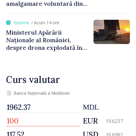
amalgamare voluntară din
Republica Moldova. Consiliul
orășenesc a aprobat decizia
/ Acum 14 ore
finală
Ministerul Apărării
Naționale al României,
despre drona explodată în
Bulgaria: „Radarele noastre
nu au detectat niciun
vehicul aerian”
Curs valutar
Banca Națională a Moldovei
MDL
EUR
19.6237
USD
16.6982