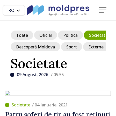
RO
Toate
Oficial
Politică
Societate
Descoperă Moldova
Sport
Externe
Societate
09 August, 2026
/ 05:55
/ 04 Ianuarie, 2021
Patru șoferi de tir au fost reținuți