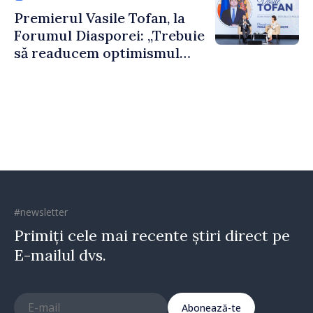
construi comunități mai
Premierul Vasile Tofan, la
puternice”
Forumul Diasporei: „Trebuie
să readucem optimismul
oamenilor și încrederea că
Republica Moldova merge în
direcția corectă”
#newsletter
Primiți cele mai recente știri direct pe
E-mailul dvs.
Abonează-te