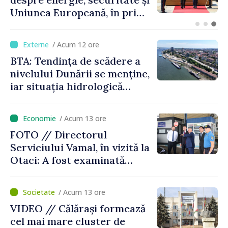
Ministerul de Externe în
legătură cu drona prăbușită
/ Acum 12 ore
BTA: Tendința de scădere a
nivelului Dunării se menține,
iar situația hidrologică
rămâne dificilă
/ Acum 13 ore
FOTO // Directorul
Serviciului Vamal, în vizită la
Otaci: A fost examinată
posibilitatea dotării Zonei de
control vamal cu un scanner
/ Acum 13 ore
performant
VIDEO // Călărași formează
cel mai mare cluster de