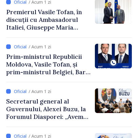
/ Acum 1 zi
Premierul Vasile Tofan, în
discuții cu Ambasadorul
Italiei, Giuseppe Maria
Perricone
/ Acum 1 zi
Prim-ministrul Republicii
Moldova, Vasile Tofan, și
prim-ministrul Belgiei, Bart
De Wever, au discutat
despre parcursul european
/ Acum 1 zi
al Republicii Moldova.
Secretarul general al
Guvernului, Alexei Buzu, la
Forumul Diasporei: „Avem
nevoie de fiecare dintre
dumneavoastră pentru a
/ Acum 1 zi