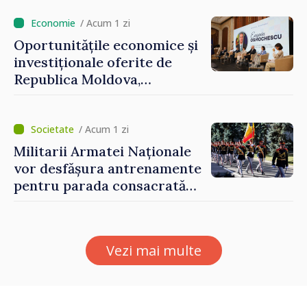
/ Acum 1 zi
Oportunitățile economice și
investiționale oferite de
Republica Moldova,
prezentate de vicepremierul
Eugeniu Osmochescu, la
Forumul Diasporei
/ Acum 1 zi
Militarii Armatei Naționale
vor desfășura antrenamente
pentru parada consacrată
Zilei Independenței
Vezi mai multe