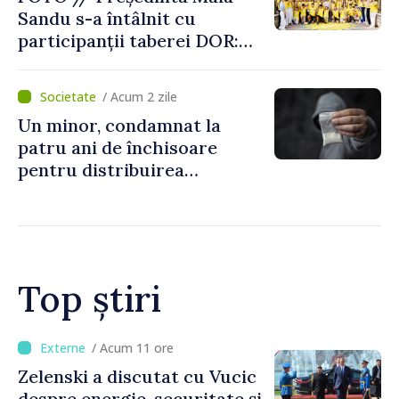
Sandu s-a întâlnit cu
participanții taberei DOR:
„Legătura lor cu țara
noastră rămâne puternică”
/ Acum 2 zile
Un minor, condamnat la
patru ani de închisoare
pentru distribuirea
drogurilor în raionul Edineț
Top știri
/ Acum 7 ore
Bulgaria: Ambasadoarea
Ucrainei, convocată la