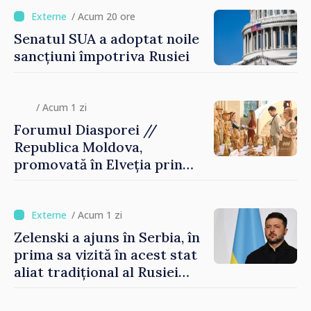
/ Acum 20 ore
Senatul SUA a adoptat noile
sancțiuni împotriva Rusiei
/ Acum 1 zi
Forumul Diasporei //
Republica Moldova,
promovată în Elveția prin
turism, investiții și
exporturi
/ Acum 1 zi
Zelenski a ajuns în Serbia, în
prima sa vizită în acest stat
aliat tradițional al Rusiei
după 2022