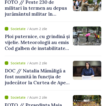
FOTO // Peste 230 de
militari în termen au depus
jurământul militar în
garnizoana Chișinău
/ Acum 2 zile
Ploi puternice, cu grindină și
vijelie. Meteorologii au emis
Cod galben de instabilitate
atmosferică
/ Acum 2 zile
DOC // Natalia Mămăligă a
fost numită în funcția de
judecător la Curtea de Apel
Centru
/ Acum 2 zile
FOTO // Președinta Maia