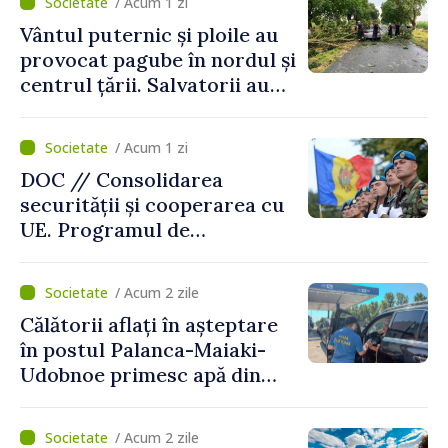
/ Acum 1 zi
protejeze”
Vântul puternic și ploile au
provocat pagube în nordul și
centrul țării. Salvatorii au
intervenit în zece cazuri
/ Acum 1 zi
DOC // Consolidarea
securității și cooperarea cu
UE. Programul de
implementare a Strategiei
Naționale de Apărare pentru
/ Acum 2 zile
perioada 2024–2034,
Călătorii aflați în așteptare
publicat în Monitorul Oficial
în postul Palanca-Maiaki-
Udobnoe primesc apă din
partea funcționarilor vamali
și a polițiștilor de frontieră
/ Acum 2 zile