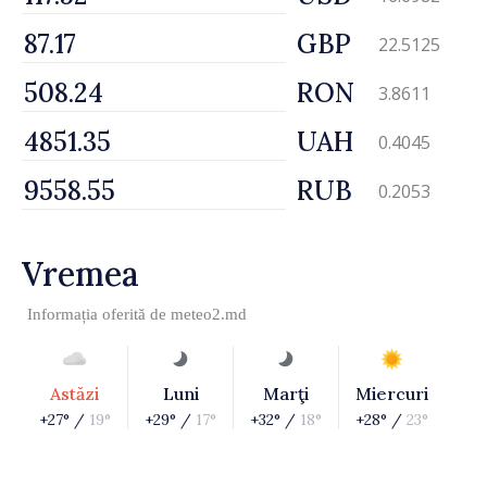
GBP
22.5125
RON
3.8611
UAH
0.4045
RUB
0.2053
Vremea
Informația oferită de
meteo2.md
Astăzi
Luni
Marţi
Miercuri
+27° /
19°
+29° /
17°
+32° /
18°
+28° /
23°