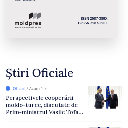
ISSN 2587-389X
E-ISSN 2587-3903
Știri Oficiale
/ Acum 1 zi
Perspectivele cooperării
moldo-turce, discutate de
Prim-ministrul Vasile Tofan
și Ambasadorul Turciei,
Uygar Mustafa Sertel