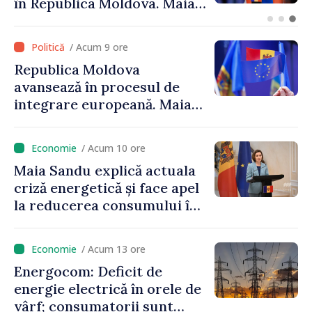
mandat deplin. Președinta
Maia Sandu: „Alegerile să fie
libere și corecte””
/ Acum 9 ore
Republica Moldova
avansează în procesul de
integrare europeană. Maia
Sandu: „Nu ne blochează
niciun stat”
/ Acum 10 ore
Maia Sandu explică actuala
criză energetică și face apel
la reducerea consumului în
orele de vârf: „Doar astfel
putem menține prețurile la
/ Acum 13 ore
un nivel mai mic”
Energocom: Deficit de
energie electrică în orele de
vârf; consumatorii sunt