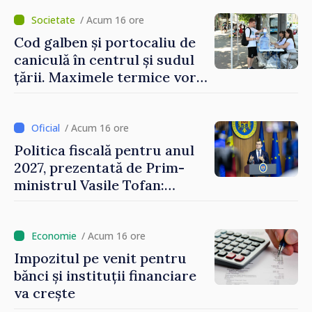
/ Acum 16 ore
Cod galben și portocaliu de
caniculă în centrul și sudul
țării. Maximele termice vor
ajunge până la 37°C
/ Acum 16 ore
Politica fiscală pentru anul
2027, prezentată de Prim-
ministrul Vasile Tofan:
Reducerea poverii pe muncă,
stimularea investițiilor și o
taxare mai echitabilă
/ Acum 16 ore
Impozitul pe venit pentru
bănci și instituții financiare
va crește