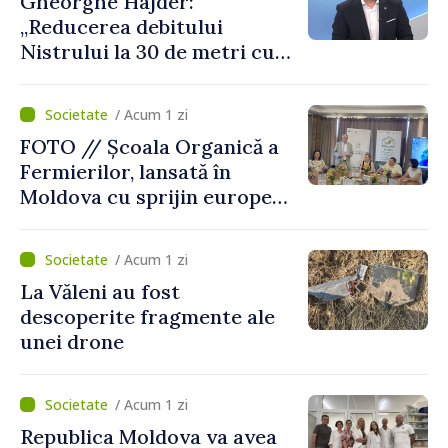
Gheorghe Hajder:
„Reducerea debitului
Nistrului la 30 de metri cubi
pe secundă ar însemna o
„catastrofă naturală”
/ Acum 1 zi
FOTO // Școala Organică a
Fermierilor, lansată în
Moldova cu sprijin european
pentru dezvoltarea
agriculturii durabile
/ Acum 1 zi
La Văleni au fost
descoperite fragmente ale
unei drone
/ Acum 1 zi
Republica Moldova va avea