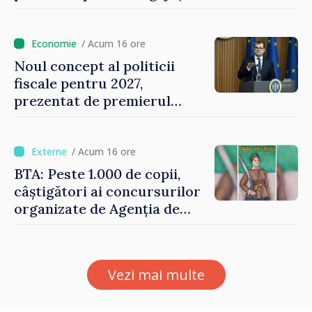
Vasile Tofan: „Aproape 800
de milioane de lei îi lăsăm
oamenilor”
/ Acum 16 ore
Noul concept al politicii
fiscale pentru 2027,
prezentat de premierul
Vasile Tofan: „Taxăm mai
puțin munca, stimulăm
investițiile, taxăm viciile și
/ Acum 16 ore
echilibrăm taxarea
BTA: Peste 1.000 de copii,
consumului”
câștigători ai concursurilor
organizate de Agenția de
Stat pentru Bulgarii din
Străinătate, vor fi premiați
Vezi mai multe