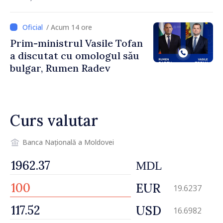
îndemnați să economisească
/ Acum 14 ore
Prim-ministrul Vasile Tofan
a discutat cu omologul său
bulgar, Rumen Radev
Curs valutar
Banca Națională a Moldovei
MDL
EUR
19.6237
USD
16.6982