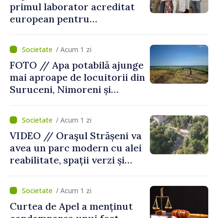
primul laborator acreditat
european pentru
diagnosticul virusurilor
viței-de-vie
/ Acum 1 zi
FOTO // Apa potabilă ajunge
mai aproape de locuitorii din
Suruceni, Nimoreni și
Malcoci, raionul Ialoveni
/ Acum 1 zi
VIDEO // Oraşul Strășeni va
avea un parc modern cu alei
reabilitate, spații verzi și
zone pentru copii
/ Acum 1 zi
Curtea de Apel a menținut