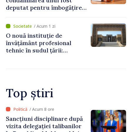
condamnarea unui fost
deputat pentru îmbogățire
ilicită. Acesta va achita
statului peste 2,4 milioane
/ Acum 1 zi
de lei
O nouă instituție de
învățământ profesional
tehnic în sudul țării:
Guvernul a aprobat
înființarea Colegiului moldo-
turc la Comrat
Top știri
/ Acum 7 ore
Adunarea Populară a
Găgăuziei trebuie să aibă un