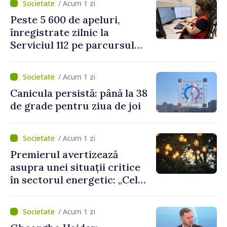
/ Acum 1 zi
două regulamente din
Peste 5 600 de apeluri,
domeniu
înregistrate zilnic la
Serviciul 112 pe parcursul
lunii iulie. Cei mai mulți
cetățeni au solicitat
/ Acum 1 zi
ambulanța
Canicula persistă: până la 38
de grade pentru ziua de joi
/ Acum 1 zi
Premierul avertizează
asupra unei situații critice
în sectorul energetic: „Cel
mai probabil, mâine nu vom
putea cumpăra nici curent
/ Acum 1 zi
de avarie”