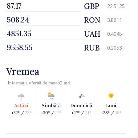
GBP
22.5125
RON
3.8611
UAH
0.4045
RUB
0.2053
Vremea
Informația oferită de
meteo2.md
Astăzi
Sîmbătă
Duminică
Luni
+32° /
23°
+30° /
22°
+27° /
21°
+28° /
18°