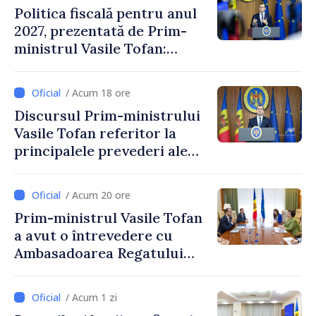
Politica fiscală pentru anul
2027, prezentată de Prim-
ministrul Vasile Tofan:
Reducerea poverii pe muncă,
stimularea investițiilor și o
/ Acum 18 ore
taxare mai echitabilă
Discursul Prim-ministrului
Vasile Tofan referitor la
principalele prevederi ale
politicii fiscale pentru anul
2027
/ Acum 20 ore
Prim-ministrul Vasile Tofan
a avut o întrevedere cu
Ambasadoarea Regatului
Unit al Marii Britanii și
Irlandei de Nord, Fern
/ Acum 1 zi
Horine