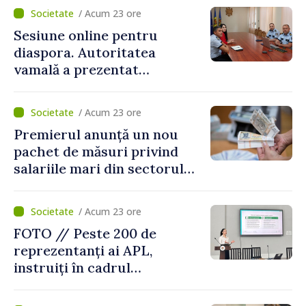
/ Acum 23 ore
Sesiune online pentru
diaspora. Autoritatea
vamală a prezentat
facilitățile oferite la
revenirea în țară
/ Acum 23 ore
Premierul anunță un nou
pachet de măsuri privind
salariile mari din sectorul
public
/ Acum 23 ore
FOTO // Peste 200 de
reprezentanți ai APL,
instruiți în cadrul
Platformelor Locale de
Mediu privind aplicarea a