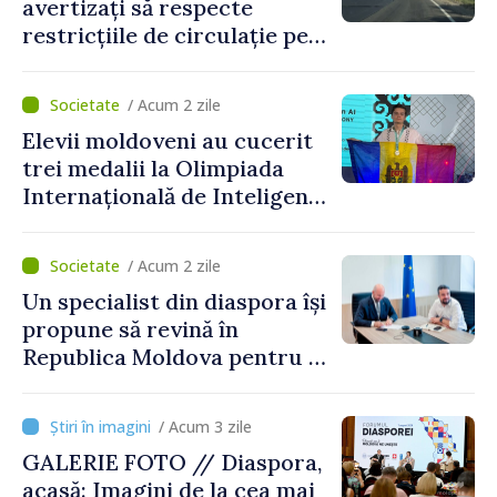
avertizați să respecte
restricțiile de circulație pe
drumul R3, unde se
desfășoară lucrări de
/ Acum 2 zile
reparație
Elevii moldoveni au cucerit
trei medalii la Olimpiada
Internațională de Inteligență
Artificială
/ Acum 2 zile
Un specialist din diaspora își
propune să revină în
Republica Moldova pentru a
contribui la dezvoltarea
registrului naval național
/ Acum 3 zile
GALERIE FOTO // Diaspora,
acasă: Imagini de la cea mai