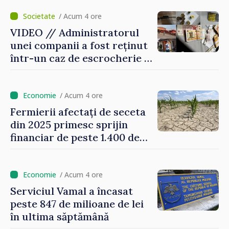
demonstrat tuturor că
suntem rezistenți și știm să
/ Acum 4 ore
ne punctăm prioritățile
VIDEO // Administratorul
pentru viitor”
unei companii a fost reținut
într-un caz de escrocherie și
insolvabilitate intenționată
de 5 milioane de lei în
domeniul agricol
/ Acum 4 ore
Fermierii afectați de seceta
din 2025 primesc sprijin
financiar de peste 1.400 de
lei pentru fiecare hectar
/ Acum 4 ore
Serviciul Vamal a încasat
peste 847 de milioane de lei
în ultima săptămână