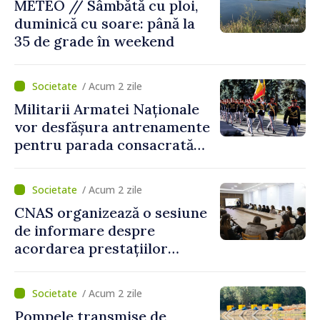
METEO // Sâmbătă cu ploi,
duminică cu soare: până la
35 de grade în weekend
/ Acum 2 zile
Militarii Armatei Naționale
vor desfășura antrenamente
pentru parada consacrată
Zilei Independenței
/ Acum 2 zile
CNAS organizează o sesiune
de informare despre
acordarea prestațiilor
sociale și serviciile
electronice. Cetățenii,
/ Acum 2 zile
invitați să se înscrie la
Pompele transmise de
eveniment