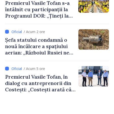
Premierul Vasile Tofan s-a
întâlnit cu participanții la
Programul DOR: „Țineți la
rădăcinile voastre și nu vă
feriți de încercări și greșeli –
/ Acum 2 ore
doar astfel puteți reuși”
Șefa statului condamnă o
nouă încălcare a spațiului
aerian: „Războiul Rusiei ne
afectează direct”
/ Acum 5 ore
Premierul Vasile Tofan, în
dialog cu antreprenorii din
Costești: „Costești arată cât
de mult poate face o
comunitate atunci când
există inițiativă, muncă și