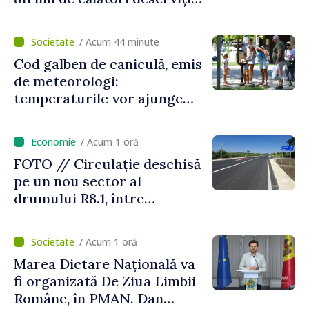
în luna iulie
/ Acum 44 minute
Cod galben de caniculă, emis
de meteorologi:
temperaturile vor ajunge
până la +35 de grade Celsius
/ Acum 1 oră
FOTO // Circulație deschisă
pe un nou sector al
drumului R8.1, între
Arionești și Otaci. Vladimir
Bolea: „Drumuri bune
/ Acum 1 oră
înseamnă deplasări sigure
Marea Dictare Națională va
ale agenților economici și
fi organizată De Ziua Limbii
cetățenilor”
Române, în PMAN. Dan