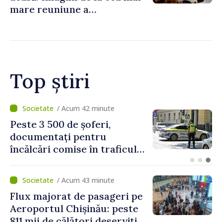
mare reuniune a
moldovenilor de peste
hotare
Top știri
/ Acum 7 minute
Proiectele de asistență în
beneficiul locuitorilor de pe
ambele maluri ale Nistrului
discutate la întrevederea
viceprim-ministrului cu
/ Acum 43 minute
reprezentanta rezidentă a
Flux majorat de pasageri pe
PNUD în Republica Moldova,
Aeroportul Chișinău: peste
Daniela Gasparikova
811 mii de călători deserviți