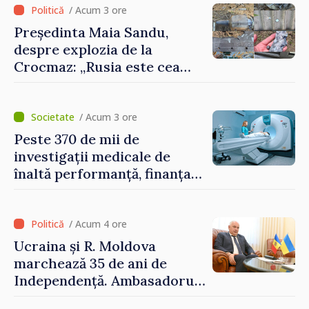
/ Acum 3 ore
Președinta Maia Sandu,
despre explozia de la
Crocmaz: „Rusia este cea
care duce războiul de
agresiune în Ucraina și
poartă întreaga vină pentru
/ Acum 3 ore
pericolul adus la casele
Peste 370 de mii de
oamenilor noștri”
investigații medicale de
înaltă performanță, finanțate
de asigurarea obligatorie în
prima jumătate a anului
/ Acum 4 ore
Ucraina și R. Moldova
marchează 35 de ani de
Independență. Ambasadorul
Paun Rohovei: „Am