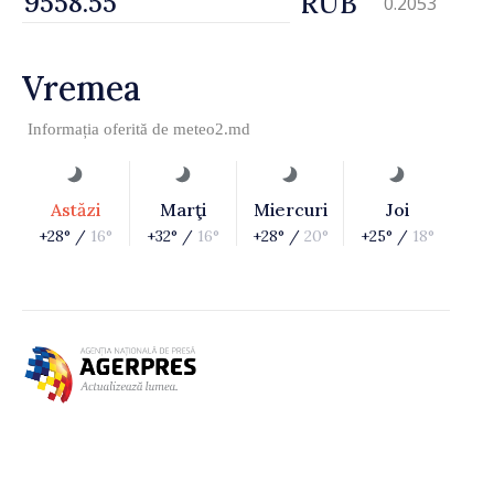
RUB
0.2053
Vremea
Informația oferită de
meteo2.md
Astăzi
Marţi
Miercuri
Joi
+28° /
16°
+32° /
16°
+28° /
20°
+25° /
18°