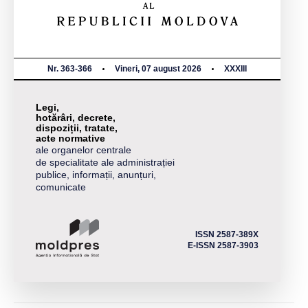
Nr. 363-366
Vineri, 07 august 2026
XXXIII
Legi,
hotărâri, decrete,
dispoziții, tratate,
acte normative
ale organelor centrale
de specialitate ale administrației
publice, informații, anunțuri,
comunicate
ISSN 2587-389X
E-ISSN 2587-3903