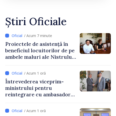
Știri Oficiale
/ Acum 7 minute
Proiectele de asistență în
beneficiul locuitorilor de pe
ambele maluri ale Nistrului
discutate la întrevederea
viceprim-ministrului cu
/ Acum 1 oră
reprezentanta rezidentă a
Întrevederea viceprim-
PNUD în Republica Moldova,
ministrului pentru
Daniela Gasparikova
reintegrare cu ambasadorul
Japoniei în Republica
Moldova
/ Acum 1 oră