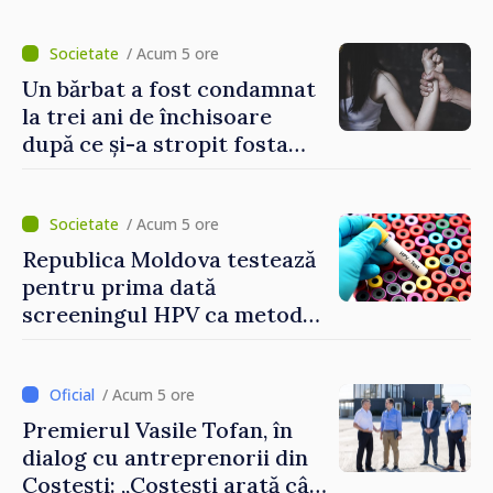
/ Acum 5 ore
Un bărbat a fost condamnat
la trei ani de închisoare
după ce și-a stropit fosta
soție cu acid sulfuric
/ Acum 5 ore
Republica Moldova testează
pentru prima dată
screeningul HPV ca metodă
primară pentru depistarea
cancerului de col uterin
/ Acum 5 ore
Premierul Vasile Tofan, în
dialog cu antreprenorii din
Costești: „Costești arată cât