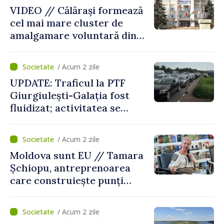
VIDEO // Călărași formează
cel mai mare cluster de
amalgamare voluntară din
Republica Moldova. Consiliul
orășenesc a aprobat decizia
/ Acum 2 zile
finală
UPDATE: Traficul la PTF
Giurgiulești-Galația fost
fluidizat; activitatea se
desfășoară în condiții
normale
/ Acum 2 zile
Moldova sunt EU // Tamara
Șchiopu, antreprenoarea
care construiește punți
între Marea Britanie și
Republica Moldova
/ Acum 2 zile