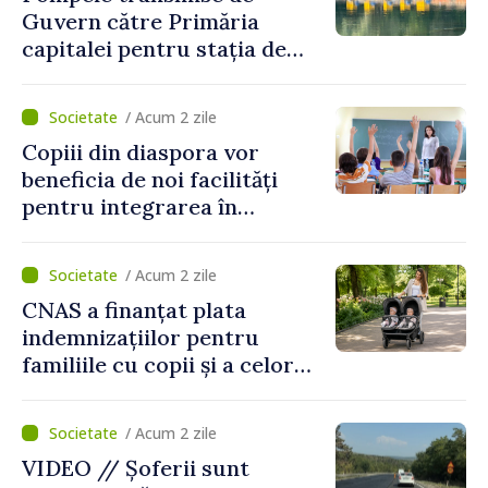
Guvern către Primăria
capitalei pentru stația de
captarea a apei de la Vadul
lui Vodă au fost instalate și
/ Acum 2 zile
puse în funcțiune
Copiii din diaspora vor
beneficia de noi facilități
pentru integrarea în
sistemul educațional din
Republica Moldova
/ Acum 2 zile
CNAS a finanțat plata
indemnizațiilor pentru
familiile cu copii și a celor
pentru incapacitate
temporară de muncă
/ Acum 2 zile
VIDEO // Șoferii sunt