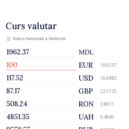
Perciun: „Evenimentul are o
semnificație aparte în acest
an”
Curs valutar
Banca Națională a Moldovei
MDL
EUR
19.6237
USD
16.6982
GBP
22.5125
RON
3.8611
UAH
0.4045