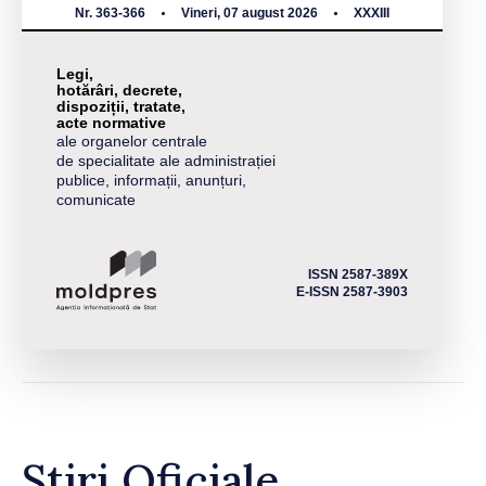
Nr. 363-366
Vineri, 07 august 2026
XXXIII
Legi,
hotărâri, decrete,
dispoziții, tratate,
acte normative
ale organelor centrale
de specialitate ale administrației
publice, informații, anunțuri,
comunicate
ISSN 2587-389X
E-ISSN 2587-3903
Știri Oficiale