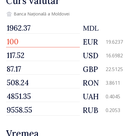
Curs valutar
Banca Națională a Moldovei
MDL
EUR
19.6237
USD
16.6982
GBP
22.5125
RON
3.8611
UAH
0.4045
RUB
0.2053
Vremea