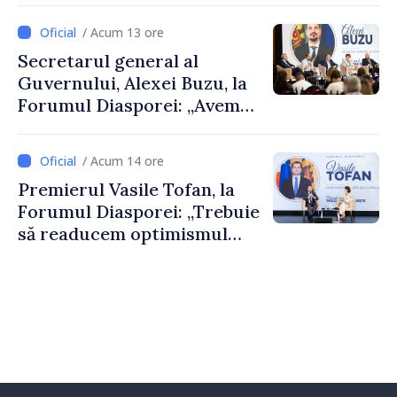
despre parcursul european
/ Acum 13 ore
al Republicii Moldova.
Secretarul general al
Guvernului, Alexei Buzu, la
Forumul Diasporei: „Avem
nevoie de fiecare dintre
dumneavoastră pentru a
/ Acum 14 ore
construi comunități mai
Premierul Vasile Tofan, la
puternice”
Forumul Diasporei: „Trebuie
să readucem optimismul
oamenilor și încrederea că
Republica Moldova merge în
direcția corectă”