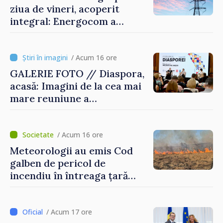
ziua de vineri, acoperit
integral: Energocom a
rezervat volumele
/ Acum 16 ore
GALERIE FOTO // Diaspora,
acasă: Imagini de la cea mai
mare reuniune a
moldovenilor de peste
hotare
/ Acum 16 ore
Meteorologii au emis Cod
galben de pericol de
incendiu în întreaga țară
până pe 14 august
/ Acum 17 ore