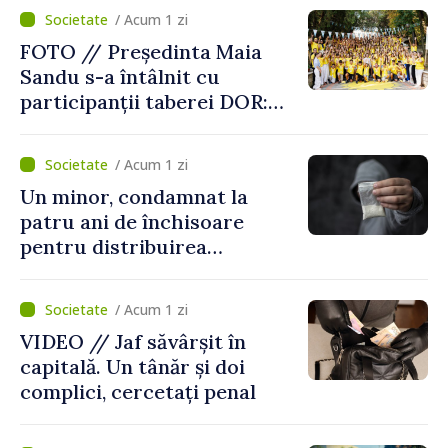
/ Acum 1 zi
FOTO // Președinta Maia
Sandu s-a întâlnit cu
participanții taberei DOR:
„Legătura lor cu țara
noastră rămâne puternică”
/ Acum 1 zi
Un minor, condamnat la
patru ani de închisoare
pentru distribuirea
drogurilor în raionul Edineț
/ Acum 1 zi
VIDEO // Jaf săvârșit în
capitală. Un tânăr și doi
complici, cercetați penal