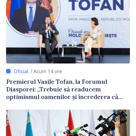
/ Acum 14 ore
Premierul Vasile Tofan, la Forumul
Diasporei: „Trebuie să readucem
optimismul oamenilor și încrederea că
Republica Moldova merge în direcția
corectă”