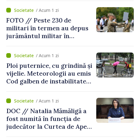
/ Acum 1 zi
FOTO // Peste 230 de
militari în termen au depus
jurământul militar în
garnizoana Chișinău
/ Acum 1 zi
Ploi puternice, cu grindină și
vijelie. Meteorologii au emis
Cod galben de instabilitate
atmosferică
/ Acum 1 zi
DOC // Natalia Mămăligă a
fost numită în funcția de
judecător la Curtea de Apel
Centru