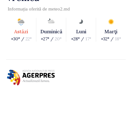
Informația oferită de
meteo2.md
Astăzi
Duminică
Luni
Marţi
+30° /
22°
+27° /
20°
+28° /
17°
+32° /
18°