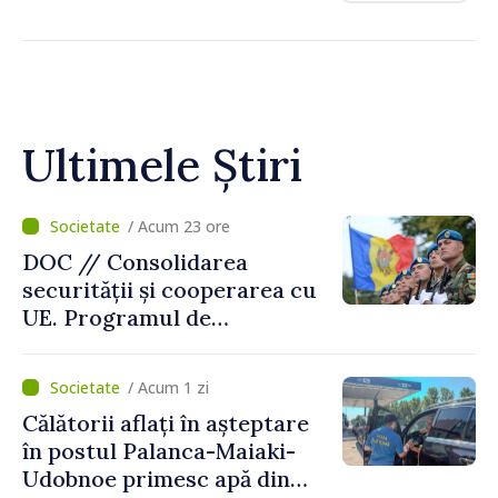
Ultimele Știri
/ Acum 23 ore
DOC // Consolidarea
securității și cooperarea cu
UE. Programul de
implementare a Strategiei
Naționale de Apărare pentru
/ Acum 1 zi
perioada 2024–2034,
Călătorii aflați în așteptare
publicat în Monitorul Oficial
în postul Palanca-Maiaki-
Udobnoe primesc apă din