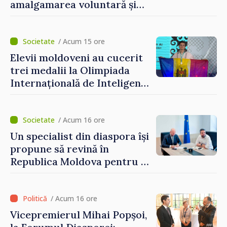
amalgamarea voluntară și
vor beneficia de fonduri
pentru investiții. Igor
Grosu: „Este important să
/ Acum 15 ore
depășim blocajele și să dăm o
Elevii moldoveni au cucerit
șansă localităților să se
trei medalii la Olimpiada
dezvolte”
Internațională de Inteligență
Artificială
/ Acum 16 ore
Un specialist din diaspora își
propune să revină în
Republica Moldova pentru a
contribui la dezvoltarea
registrului naval național
/ Acum 16 ore
Vicepremierul Mihai Popșoi,