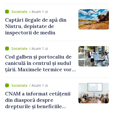
partea funcționarilor vamali
și a polițiștilor de frontieră
/ Acum 1 zi
Captări ilegale de apă din
Nistru, depistate de
inspectorii de mediu
/ Acum 1 zi
Cod galben și portocaliu de
caniculă în centrul și sudul
țării. Maximele termice vor
ajunge până la 37°C
/ Acum 1 zi
CNAM a informat cetățenii
din diasporă despre
drepturile și beneficiile
asigurării medicale