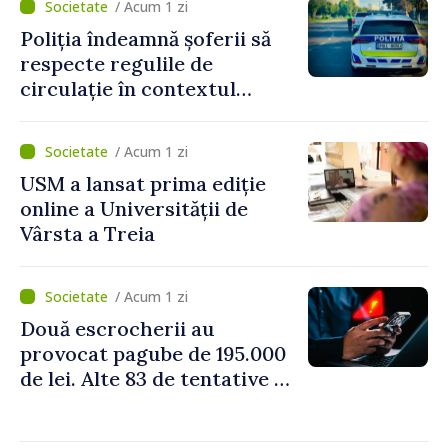
/ Acum 1 zi
Poliția îndeamnă șoferii să
respecte regulile de
circulație în contextul
intensificării traficului din
perioada concediilor
/ Acum 1 zi
USM a lansat prima ediție
online a Universității de
Vârsta a Treia
/ Acum 1 zi
Două escrocherii au
provocat pagube de 195.000
de lei. Alte 83 de tentative au
fost dejucate