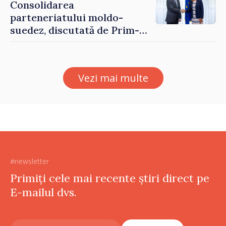
Consolidarea
parteneriatului moldo-
suedez, discutată de Prim-
ministrul Vasile Tofan și
Ambasadoarea Suediei,
Petra Lärke
Vezi mai multe
#newsletter
Primiți cele mai recente știri direct pe
E-mailul dvs.