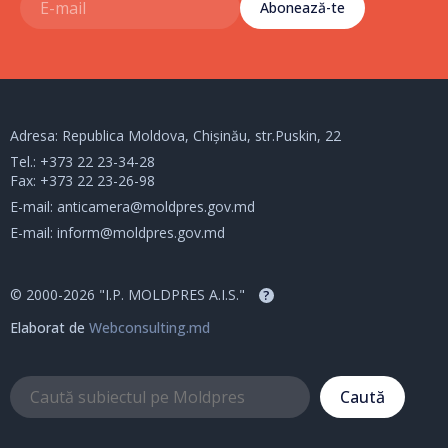
Abonează-te
Adresa: Republica Moldova, Chișinău, str.Puskin, 22
Tel.:
+373 22 23-34-28
Fax: +373 22 23-26-98
E-mail:
anticamera@moldpres.gov.md
E-mail:
inform@moldpres.gov.md
© 2000-2026 "I.P. MOLDPRES A.I.S."
?
Elaborat de
Webconsulting.md
Caută