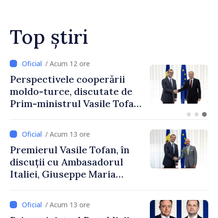
Top știri
/ Acum 10 ore
Forumul Diasporei //
Republica Moldova,
promovată în Elveția prin
turism, investiții și
exporturi
/ Acum 13 ore
Premierul Vasile Tofan, în
discuții cu Ambasadorul
Italiei, Giuseppe Maria
Perricone
/ Acum 13 ore