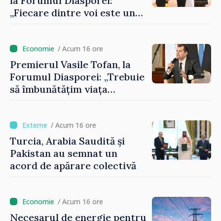
la Forumul Diasporei:
„Fiecare dintre voi este un
ambasador al țării noastre și
contribuie la promovarea
imaginii Republicii Moldova”
/ Acum 16 ore
Premierul Vasile Tofan, la
Forumul Diasporei: „Trebuie
să îmbunătățim viața
oamenilor și să repornim
motoarele economiei”
/ Acum 16 ore
Turcia, Arabia Saudită și
Pakistan au semnat un
acord de apărare colectivă
/ Acum 16 ore
Necesarul de energie pentru