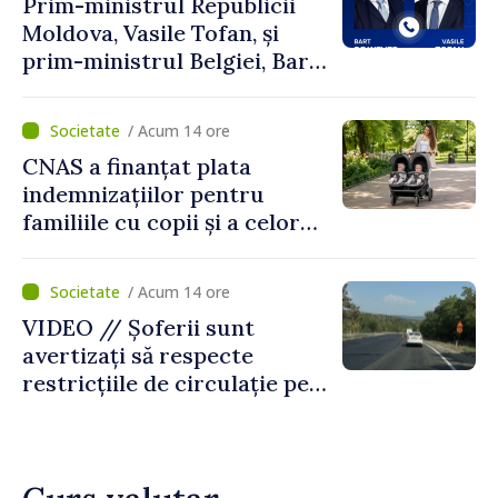
Prim-ministrul Republicii
Moldova, Vasile Tofan, și
prim-ministrul Belgiei, Bart
De Wever, au discutat
despre parcursul european
/ Acum 14 ore
al Republicii Moldova.
CNAS a finanțat plata
indemnizațiilor pentru
familiile cu copii și a celor
pentru incapacitate
temporară de muncă
/ Acum 14 ore
VIDEO // Șoferii sunt
avertizați să respecte
restricțiile de circulație pe
drumul R3, unde se
desfășoară lucrări de
reparație