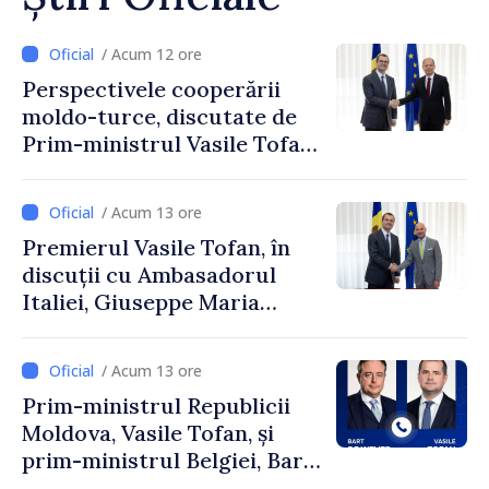
/ Acum 12 ore
Perspectivele cooperării
moldo-turce, discutate de
Prim-ministrul Vasile Tofan
și Ambasadorul Turciei,
Uygar Mustafa Sertel
/ Acum 13 ore
Premierul Vasile Tofan, în
discuții cu Ambasadorul
Italiei, Giuseppe Maria
Perricone
/ Acum 13 ore
Prim-ministrul Republicii
Moldova, Vasile Tofan, și
prim-ministrul Belgiei, Bart
De Wever, au discutat