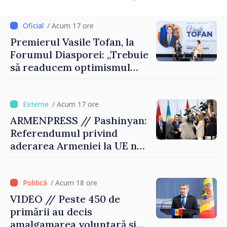
reparație
/ Acum 17 ore
Premierul Vasile Tofan, la
Forumul Diasporei: „Trebuie
să readucem optimismul
oamenilor și încrederea că
Republica Moldova merge în
direcția corectă”
/ Acum 17 ore
ARMENPRESS // Pashinyan:
Referendumul privind
aderarea Armeniei la UE nu
este posibil în această etapă
/ Acum 18 ore
VIDEO // Peste 450 de
primării au decis
amalgamarea voluntară și