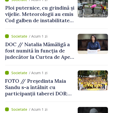
Ploi puternice, cu grindină și
vijelie. Meteorologii au emis
Cod galben de instabilitate
atmosferică
/ Acum 1 zi
DOC // Natalia Mămăligă a
fost numită în funcția de
judecător la Curtea de Apel
Centru
/ Acum 1 zi
FOTO // Președinta Maia
Sandu s-a întâlnit cu
participanții taberei DOR:
„Legătura lor cu țara
noastră rămâne puternică”
/ Acum 1 zi