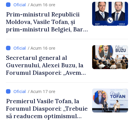
/ Acum 16 ore
Prim-ministrul Republicii
Moldova, Vasile Tofan, și
prim-ministrul Belgiei, Bart
De Wever, au discutat
despre parcursul european
/ Acum 16 ore
al Republicii Moldova.
Secretarul general al
Guvernului, Alexei Buzu, la
Forumul Diasporei: „Avem
nevoie de fiecare dintre
dumneavoastră pentru a
/ Acum 17 ore
construi comunități mai
Premierul Vasile Tofan, la
puternice”
Forumul Diasporei: „Trebuie
să readucem optimismul
oamenilor și încrederea că
Republica Moldova merge în