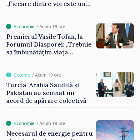
„Fiecare dintre voi este un
ambasador al țării noastre și
contribuie la promovarea
imaginii Republicii Moldova”
/ Acum 19 ore
Premierul Vasile Tofan, la
Forumul Diasporei: „Trebuie
să îmbunătățim viața
oamenilor și să repornim
motoarele economiei”
/ Acum 19 ore
Turcia, Arabia Saudită și
Pakistan au semnat un
acord de apărare colectivă
/ Acum 19 ore
Necesarul de energie pentru