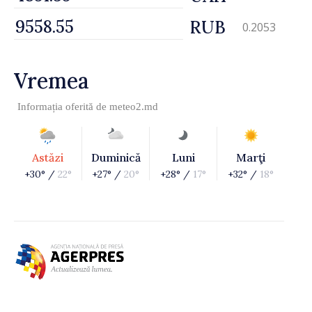
RUB
0.2053
Vremea
Informația oferită de
meteo2.md
Astăzi
Duminică
Luni
Marţi
+30° /
22°
+27° /
20°
+28° /
17°
+32° /
18°