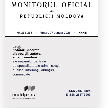
Nr. 363-366
Vineri, 07 august 2026
XXXIII
Legi,
hotărâri, decrete,
dispoziții, tratate,
acte normative
ale organelor centrale
de specialitate ale administrației
publice, informații, anunțuri,
comunicate
ISSN 2587-389X
E-ISSN 2587-3903