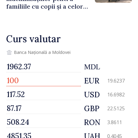
familiile cu copii și a celor
pentru incapacitate
temporară de muncă
Curs valutar
Banca Națională a Moldovei
MDL
EUR
19.6237
USD
16.6982
GBP
22.5125
RON
3.8611
UAH
0.4045