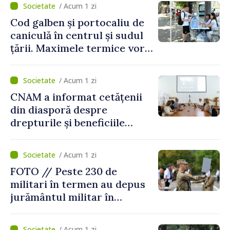
/ Acum 1 zi
Cod galben și portocaliu de
caniculă în centrul și sudul
țării. Maximele termice vor
ajunge până la 37°C
/ Acum 1 zi
CNAM a informat cetățenii
din diasporă despre
drepturile și beneficiile
asigurării medicale
/ Acum 1 zi
FOTO // Peste 230 de
militari în termen au depus
jurământul militar în
garnizoana Chișinău
/ Acum 1 zi