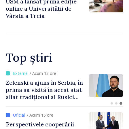
USM a lansat prima ediție
online a Universității de
Vârsta a Treia
Top știri
/ Acum 8 minute
METEO // Sâmbătă cu ploi,
duminică cu soare: până la
35 de grade în weekend
/ Acum 15 ore
Perspectivele cooperării