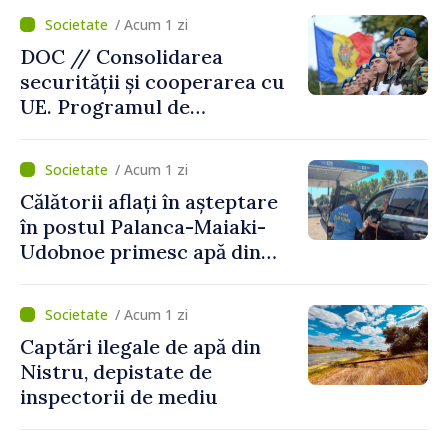
/ Acum 1 zi
DOC // Consolidarea
securității și cooperarea cu
UE. Programul de
implementare a Strategiei
Naționale de Apărare pentru
/ Acum 1 zi
perioada 2024–2034,
Călătorii aflați în așteptare
publicat în Monitorul Oficial
în postul Palanca-Maiaki-
Udobnoe primesc apă din
partea funcționarilor vamali
și a polițiștilor de frontieră
/ Acum 1 zi
Captări ilegale de apă din
Nistru, depistate de
inspectorii de mediu