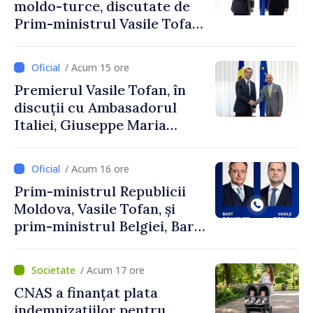
moldo-turce, discutate de
Prim-ministrul Vasile Tofan
și Ambasadorul Turciei,
Uygar Mustafa Sertel
/ Acum 15 ore
Premierul Vasile Tofan, în
discuții cu Ambasadorul
Italiei, Giuseppe Maria
Perricone
/ Acum 16 ore
Prim-ministrul Republicii
Moldova, Vasile Tofan, și
prim-ministrul Belgiei, Bart
De Wever, au discutat
despre parcursul european
/ Acum 17 ore
al Republicii Moldova.
CNAS a finanțat plata
indemnizațiilor pentru