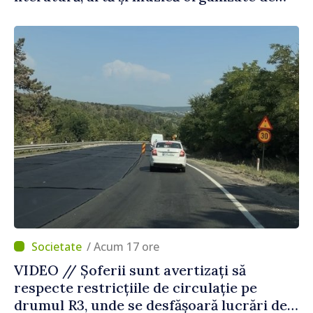
Agenția Executivă pentru Bulgarii din
Străinătate
/ Acum 17 ore
VIDEO // Șoferii sunt avertizați să
respecte restricțiile de circulație pe
drumul R3, unde se desfășoară lucrări de