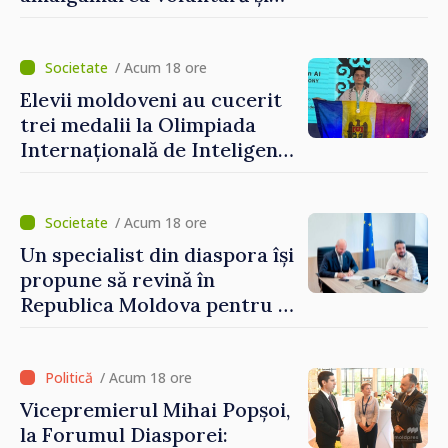
vor beneficia de fonduri
pentru investiții. Igor
Grosu: „Este important să
/ Acum 18 ore
depășim blocajele și să dăm o
Elevii moldoveni au cucerit
șansă localităților să se
trei medalii la Olimpiada
dezvolte”
Internațională de Inteligență
Artificială
/ Acum 18 ore
Un specialist din diaspora își
propune să revină în
Republica Moldova pentru a
contribui la dezvoltarea
registrului naval național
/ Acum 18 ore
Vicepremierul Mihai Popșoi,
la Forumul Diasporei: