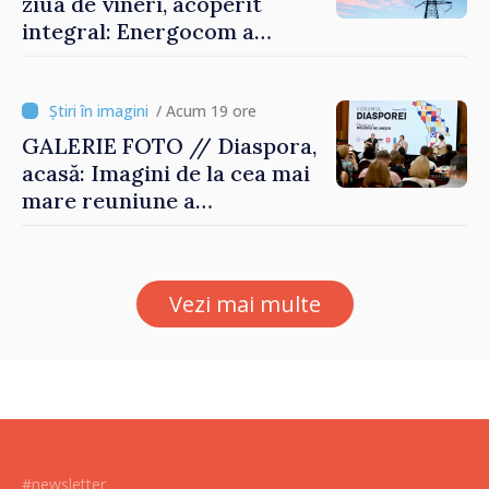
ziua de vineri, acoperit
integral: Energocom a
rezervat volumele
/ Acum 19 ore
GALERIE FOTO // Diaspora,
acasă: Imagini de la cea mai
mare reuniune a
moldovenilor de peste
hotare
Vezi mai multe
#newsletter