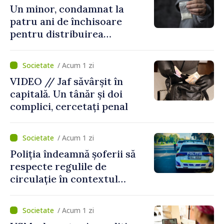
Un minor, condamnat la
patru ani de închisoare
pentru distribuirea
drogurilor în raionul Edineț
/ Acum 1 zi
VIDEO // Jaf săvârșit în
capitală. Un tânăr și doi
complici, cercetați penal
/ Acum 1 zi
Poliția îndeamnă șoferii să
respecte regulile de
circulație în contextul
intensificării traficului din
perioada concediilor
/ Acum 1 zi