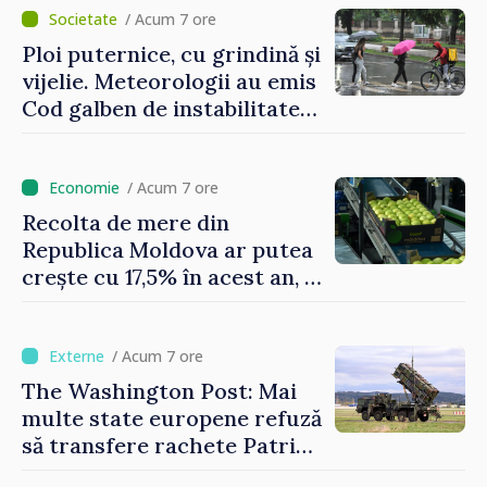
/ Acum 7 ore
Ploi puternice, cu grindină și
vijelie. Meteorologii au emis
Cod galben de instabilitate
atmosferică
/ Acum 7 ore
Recolta de mere din
Republica Moldova ar putea
crește cu 17,5% în acest an, în
timp ce producția din UE
este estimată în scădere
/ Acum 7 ore
The Washington Post: Mai
multe state europene refuză
să transfere rachete Patriot
Ucrainei