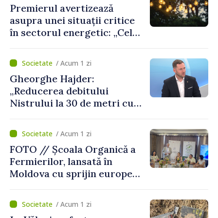
Premierul avertizează
asupra unei situații critice
în sectorul energetic: „Cel
mai probabil, mâine nu vom
putea cumpăra nici curent
/ Acum 1 zi
de avarie”
Gheorghe Hajder:
„Reducerea debitului
Nistrului la 30 de metri cubi
pe secundă ar însemna o
„catastrofă naturală”
/ Acum 1 zi
FOTO // Școala Organică a
Fermierilor, lansată în
Moldova cu sprijin european
pentru dezvoltarea
agriculturii durabile
/ Acum 1 zi