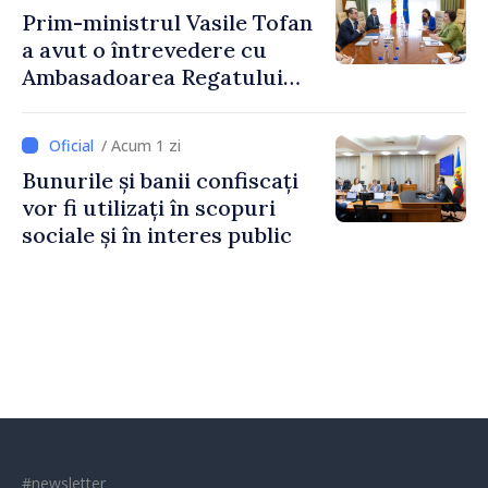
Prim-ministrul Vasile Tofan
a avut o întrevedere cu
Ambasadoarea Regatului
Unit al Marii Britanii și
Irlandei de Nord, Fern
/ Acum 1 zi
Horine
Bunurile și banii confiscați
vor fi utilizați în scopuri
sociale și în interes public
#newsletter