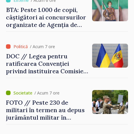
investițiile, taxăm viciile și
/ Acum 6 ore
echilibrăm taxarea
BTA: Peste 1.000 de copii,
consumului”
câștigători ai concursurilor
organizate de Agenția de
Stat pentru Bulgarii din
Străinătate, vor fi premiați
/ Acum 7 ore
DOC // Legea pentru
ratificarea Convenției
privind instituirea Comisiei
Internaționale de Reclamații
pentru Ucraina, publicată în
Monitorul Oficial
/ Acum 7 ore
FOTO // Peste 230 de
militari în termen au depus
jurământul militar în
garnizoana Chișinău