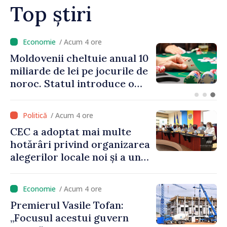
Top știri
/ Acum 3 ore
Energocom: Deficit de
energie electrică în orele de
vârf; consumatorii sunt
îndemnați să economisească
/ Acum 4 ore
CEC a adoptat mai multe
hotărâri privind organizarea
alegerilor locale noi și a unui
referendum local în satul
Delacău, raionul Anenii Noi
/ Acum 4 ore
Premierul Vasile Tofan:
„Focusul acestui guvern