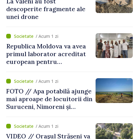
La Văleni au fost
descoperite fragmente ale
unei drone
/ Acum 1 zi
Republica Moldova va avea
primul laborator acreditat
european pentru
diagnosticul virusurilor
viței-de-vie
/ Acum 1 zi
FOTO // Apa potabilă ajunge
mai aproape de locuitorii din
Suruceni, Nimoreni și
Malcoci, raionul Ialoveni
/ Acum 1 zi
VIDEO // Oraşul Strășeni va