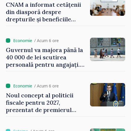
CNAM a informat cetățenii
din diasporă despre
drepturile și beneficiile
asigurării medicale
/ Acum 6 ore
Guvernul va majora până la
40 000 de lei scutirea
personală pentru angajați.
Vasile Tofan: „Aproape 800
de milioane de lei îi lăsăm
oamenilor”
/ Acum 6 ore
Noul concept al politicii
fiscale pentru 2027,
prezentat de premierul
Vasile Tofan: „Taxăm mai
puțin munca, stimulăm