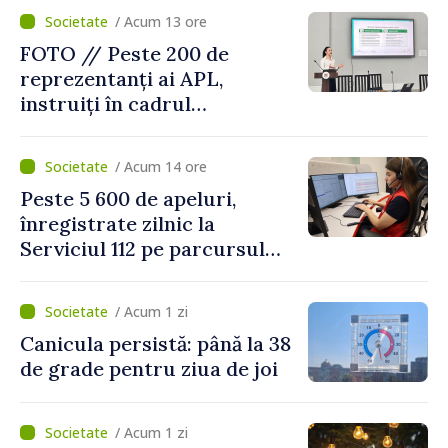
/ Acum 13 ore
FOTO // Peste 200 de
reprezentanți ai APL,
instruiți în cadrul
Platformelor Locale de
Mediu privind aplicarea a
/ Acum 14 ore
două regulamente din
Peste 5 600 de apeluri,
domeniu
înregistrate zilnic la
Serviciul 112 pe parcursul
lunii iulie. Cei mai mulți
cetățeni au solicitat
/ Acum 1 zi
ambulanța
Canicula persistă: până la 38
de grade pentru ziua de joi
/ Acum 1 zi