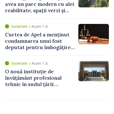
avea un parc modern cu alei
reabilitate, spații verzi și
zone pentru copii
/ Acum 1 zi
Curtea de Apel a menținut
condamnarea unui fost
deputat pentru îmbogățire
ilicită. Acesta va achita
statului peste 2,4 milioane
/ Acum 1 zi
de lei
O nouă instituție de
învățământ profesional
tehnic în sudul țării:
Guvernul a aprobat
înființarea Colegiului moldo-
turc la Comrat