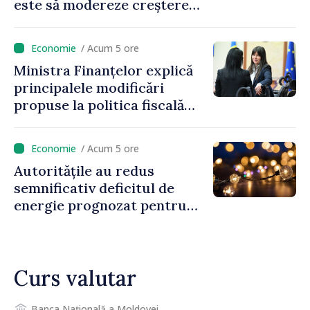
este să modereze creșterea
prețurilor la imobiliare”
/ Acum 5 ore
Ministra Finanțelor explică
principalele modificări
propuse la politica fiscală
2027 privind impozitul pe
venit
/ Acum 5 ore
Autoritățile au redus
semnificativ deficitul de
energie prognozat pentru
astăzi
Curs valutar
Banca Națională a Moldovei