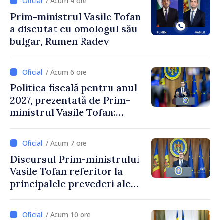
/ Acum 4 ore
Prim-ministrul Vasile Tofan
a discutat cu omologul său
bulgar, Rumen Radev
/ Acum 6 ore
Politica fiscală pentru anul
2027, prezentată de Prim-
ministrul Vasile Tofan:
Reducerea poverii pe muncă,
stimularea investițiilor și o
/ Acum 7 ore
taxare mai echitabilă
Discursul Prim-ministrului
Vasile Tofan referitor la
principalele prevederi ale
politicii fiscale pentru anul
2027
/ Acum 10 ore