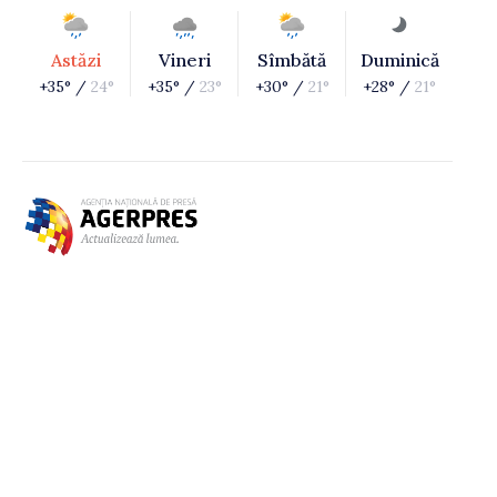
Astăzi
Vineri
Sîmbătă
Duminică
+35° /
24°
+35° /
23°
+30° /
21°
+28° /
21°