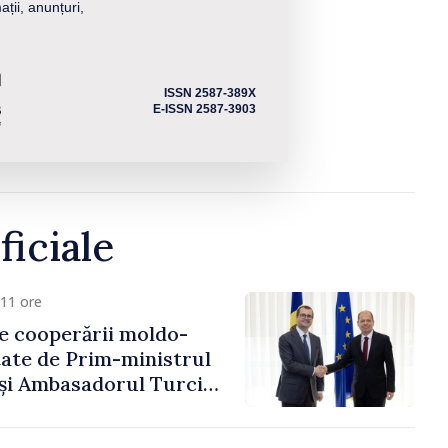
ații, anunțuri,
ISSN 2587-389X
E-ISSN 2587-3903
ficiale
11 ore
e cooperării moldo-
tate de Prim-ministrul
 și Ambasadorul Turciei,
fa Sertel