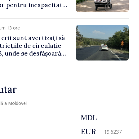
lor pentru incapacitate
e muncă
cum 13 ore
erii sunt avertizați să
ricțiile de circulație
, unde se desfășoară
parație
utar
lă a Moldovei
MDL
EUR
19.6237