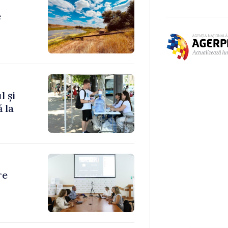
e
l și
 la
re