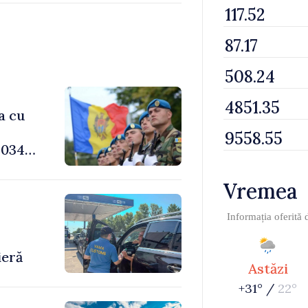
a cu
034,
Vremea
Informația oferită
-
ieră
Astăzi
+31° /
22°