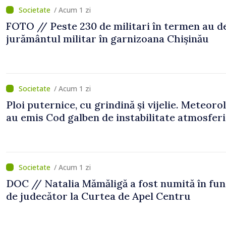
/ Acum 1 zi
FOTO // Peste 230 de militari în termen au 
jurământul militar în garnizoana Chișinău
/ Acum 1 zi
Ploi puternice, cu grindină și vijelie. Meteorol
au emis Cod galben de instabilitate atmosfer
/ Acum 1 zi
DOC // Natalia Mămăligă a fost numită în fun
de judecător la Curtea de Apel Centru