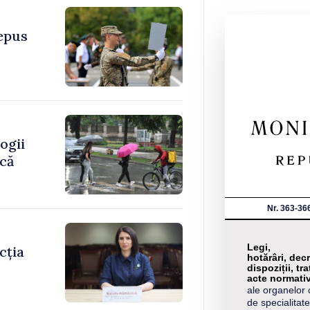
depus
ogii
ică
Nr. 363-36
Legi,
cția
hotărâri, decr
dispoziții, tra
acte normati
ale organelor 
de specialitate