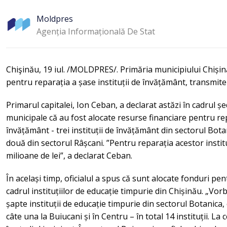
Moldpres
Agenția Informațională De Stat
Chişinău, 19 iul. /MOLDPRES/. Primăria municipiului Chișină
pentru reparația a șase instituții de învățământ, transm
Primarul capitalei, Ion Ceban, a declarat astăzi în cadrul șed
municipale că au fost alocate resurse financiare pentru rep
învățământ - trei instituții de învățământ din sectorul Bota
două din sectorul Râșcani. ”Pentru reparația acestor instit
milioane de lei”, a declarat Ceban.
În același timp, oficialul a spus că sunt alocate fonduri p
cadrul instituțiilor de educație timpurie din Chișinău. „Vorb
șapte instituții de educație timpurie din sectorul Botanica, 
câte una la Buiucani și în Centru – în total 14 instituții. La c