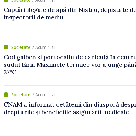
Captări ilegale de apă din Nistru, depistate d
inspectorii de mediu
/ Acum 1 zi
Cod galben și portocaliu de caniculă în centru
sudul țării. Maximele termice vor ajunge până
37°C
/ Acum 1 zi
CNAM a informat cetățenii din diasporă desp
drepturile și beneficiile asigurării medicale