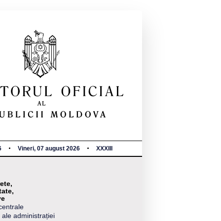
6
Vineri, 07 august 2026
XXXIII
ete,
tate,
ve
centrale
 ale administrației