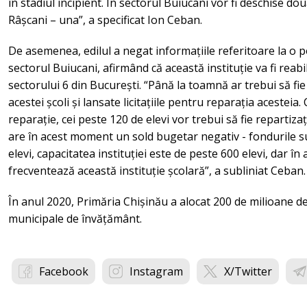
în stadiul incipient. În sectorul Buiucani vor fi deschise dou
Râșcani – una”, a specificat Ion Ceban.
De asemenea, edilul a negat informațiile referitoare la o pos
sectorul Buiucani, afirmând că această instituție va fi reabi
sectorului 6 din București. “Până la toamnă ar trebui să fi
acestei școli și lansate licitațiile pentru reparația acesteia
reparație, cei peste 120 de elevi vor trebui să fie repartizați
are în acest moment un sold bugetar negativ - fondurile 
elevi, capacitatea instituției este de peste 600 elevi, dar 
frecventează această instituție școlară”, a subliniat Ceban.
În anul 2020, Primăria Chișinău a alocat 200 de milioane de 
municipale de învățământ.
Facebook
Instagram
X/Twitter