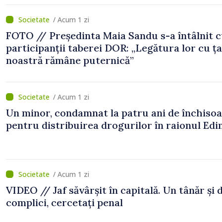
/ Acum 1 zi
FOTO // Președinta Maia Sandu s-a întâlnit 
participanții taberei DOR: „Legătura lor cu ț
noastră rămâne puternică”
/ Acum 1 zi
Un minor, condamnat la patru ani de închiso
pentru distribuirea drogurilor în raionul Edi
/ Acum 1 zi
VIDEO // Jaf săvârșit în capitală. Un tânăr și 
complici, cercetați penal