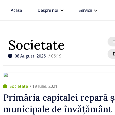
Acasă
Despre noi
Servicii
Societate
D
08 August, 2026
/ 06:19
/ 19 Iulie, 2021
/ Acum 9 ore
Primăria capitalei repară ș
Zelenski a ajuns în Serbi
municipale de învățământ
sa vizită în acest stat ali
tradițional al Rusiei du