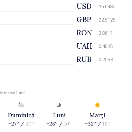
USD
16.6982
GBP
22.5125
RON
3.8611
UAH
0.4045
RUB
0.2053
 de
meteo2.md
Duminică
Luni
Marţi
+27° /
20°
+28° /
16°
+32° /
18°