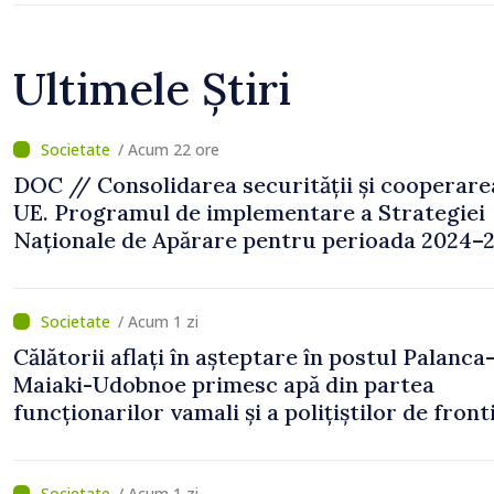
Ultimele Știri
/ Acum 22 ore
DOC // Consolidarea securității și cooperare
UE. Programul de implementare a Strategiei
Naționale de Apărare pentru perioada 2024–2
publicat în Monitorul Oficial
/ Acum 1 zi
Călătorii aflați în așteptare în postul Palanca
Maiaki-Udobnoe primesc apă din partea
funcționarilor vamali și a polițiștilor de front
/ Acum 1 zi