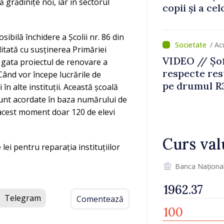
ă grădinițe noi, iar în sectorul
copii și a ce
temporară d
ibilă închidere a Școlii nr. 86 din
/ A
litată cu susținerea Primăriei
VIDEO // Șof
e gata proiectul de renovare a
respecte rest
. Când vor începe lucrările de
pe drumul R3
 în alte instituții. Această școală
lucrări de re
sunt acordate în baza numărului de
în acest moment doar 120 de elevi
Curs val
lei pentru reparația instituțiilor
Banca Naționa
Telegram
Comentează