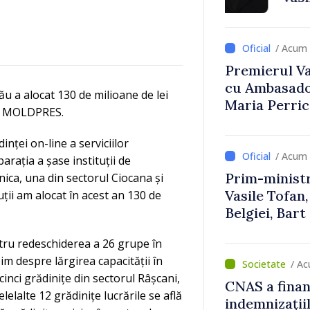
Uygar Musta
/ Acum 
Premierul Vas
cu Ambasador
u a alocat 130 de milioane de lei
Maria Perri
ite MOLDPRES.
inței on-line a serviciilor
/ Acum 
arația a șase instituții de
Prim-ministr
nica, una din sectorul Ciocana și
Vasile Tofan,
uții am alocat în acest an 130 de
Belgiei, Bar
despre parcu
entru redeschiderea a 26 grupe în
Republicii M
im despre lărgirea capacității în
/ A
cinci grădinițe din sectorul Râșcani,
CNAS a finan
elelalte 12 grădinițe lucrările se află
indemnizațiil