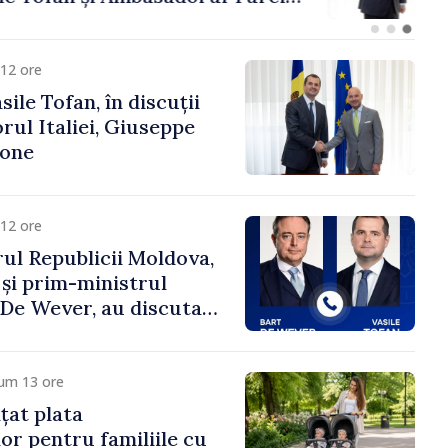
fa Sertel
12 ore
ile Tofan, în discuții
ul Italiei, Giuseppe
cone
12 ore
ul Republicii Moldova,
 și prim-ministrul
t De Wever, au discutat
rsul european al
oldova.
cum 13 ore
țat plata
or pentru familiile cu