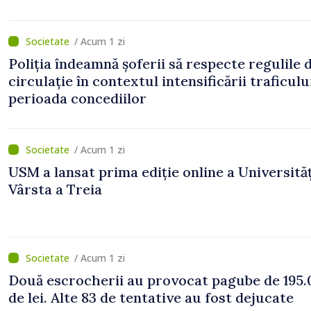
/ Acum 1 zi
Poliția îndeamnă șoferii să respecte regulile 
circulație în contextul intensificării traficulu
perioada concediilor
/ Acum 1 zi
USM a lansat prima ediție online a Universităț
Vârsta a Treia
/ Acum 1 zi
Două escrocherii au provocat pagube de 195.
de lei. Alte 83 de tentative au fost dejucate