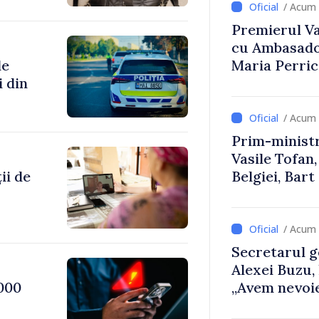
/ Acum 
Premierul Vas
cu Ambasador
de
Maria Perri
i din
/ Acum 
Prim-ministr
Vasile Tofan,
ii de
Belgiei, Bar
despre parcu
Republicii M
/ Acum 
Secretarul g
Alexei Buzu,
000
„Avem nevoie
dumneavoast