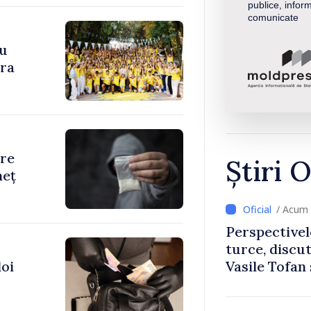
publice, inform
comunicate
cu
ara
are
Știri O
neț
/ Acum 
Perspectivel
turce, discu
doi
Vasile Tofan
Uygar Musta