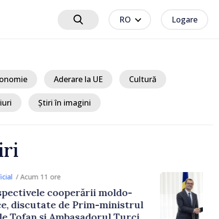
RO
Logare
onomie
Aderare la UE
Cultură
iuri
Știri în imagini
iri
11 ore
e cooperării moldo-
tate de Prim-ministrul
 și Ambasadorul Turciei,