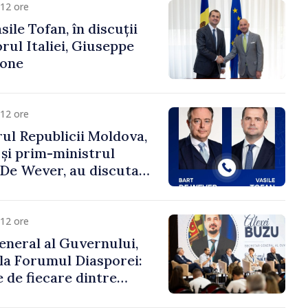
12 ore
ile Tofan, în discuții
ul Italiei, Giuseppe
cone
12 ore
ul Republicii Moldova,
 și prim-ministrul
t De Wever, au discutat
rsul european al
oldova.
12 ore
eneral al Guvernului,
 la Forumul Diasporei:
 de fiecare dintre
ră pentru a construi