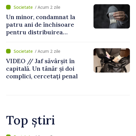
noastră rămâne puternică”
/ Acum 2 zile
Un minor, condamnat la
patru ani de închisoare
pentru distribuirea
drogurilor în raionul Edineț
/ Acum 2 zile
VIDEO // Jaf săvârșit în
capitală. Un tânăr și doi
complici, cercetați penal
Top știri