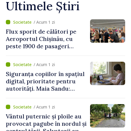
Ultimele Știri
/ Acum 1 zi
Flux sporit de călători pe
Aeroportul Chișinău, cu
peste 1900 de pasageri
deserviți pe oră în perioada
de vârf a concediilor
/ Acum 1 zi
Siguranța copiilor în spațiul
digital, prioritate pentru
autorități. Maia Sandu:
„Trebuie să creăm
mecanisme care să-i
/ Acum 1 zi
protejeze”
Vântul puternic și ploile au
provocat pagube în nordul și
centrul țării. Salvatorii au