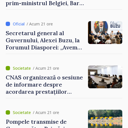
prim-ministrul Belgiei, Bart
De Wever, au discutat
despre parcursul european
al Republicii Moldova.
/ Acum 21 ore
Secretarul general al
Guvernului, Alexei Buzu, la
Forumul Diasporei: „Avem
nevoie de fiecare dintre
dumneavoastră pentru a
construi comunități mai
/ Acum 21 ore
puternice”
CNAS organizează o sesiune
de informare despre
acordarea prestațiilor
sociale și serviciile
electronice. Cetățenii,
invitați să se înscrie la
/ Acum 21 ore
eveniment
Pompele transmise de