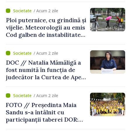
/ Acum 2 zile
Ploi puternice, cu grindină și
vijelie. Meteorologii au emis
Cod galben de instabilitate
atmosferică
/ Acum 2 zile
DOC // Natalia Mămăligă a
fost numită în funcția de
judecător la Curtea de Apel
Centru
/ Acum 2 zile
FOTO // Președinta Maia
Sandu s-a întâlnit cu
participanții taberei DOR:
„Legătura lor cu țara