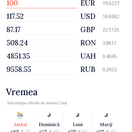
EUR
19.6237
USD
16.6982
GBP
22.5125
RON
3.8611
UAH
0.4045
RUB
0.2053
Vremea
Informația oferită de
meteo2.md
Astăzi
Duminică
Luni
Marţi
+30° /
22°
+27° /
20°
+29° /
18°
+32° /
20°