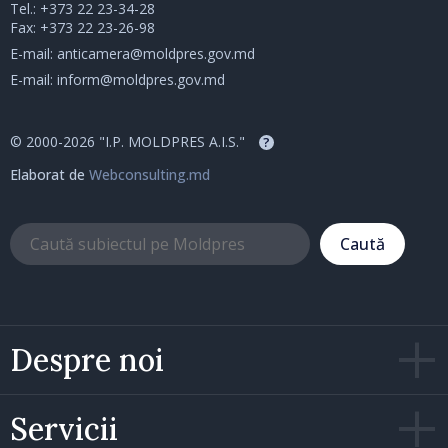
Tel.:
+373 22 23-34-28
Fax: +373 22 23-26-98
E-mail:
anticamera@moldpres.gov.md
E-mail:
inform@moldpres.gov.md
© 2000-2026 "I.P. MOLDPRES A.I.S."
?
Elaborat de
Webconsulting.md
Caută
Despre noi
Servicii