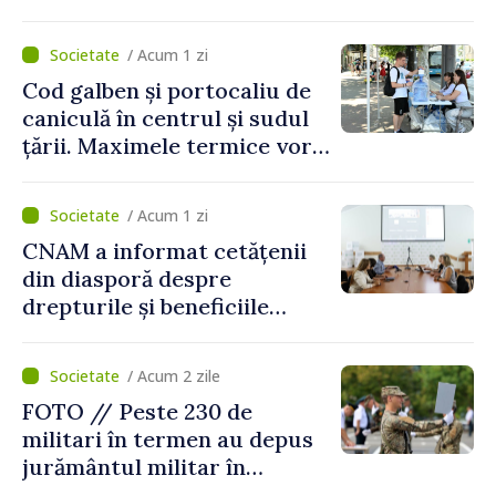
/ Acum 1 zi
Cod galben și portocaliu de
caniculă în centrul și sudul
țării. Maximele termice vor
ajunge până la 37°C
/ Acum 1 zi
CNAM a informat cetățenii
din diasporă despre
drepturile și beneficiile
asigurării medicale
/ Acum 2 zile
FOTO // Peste 230 de
militari în termen au depus
jurământul militar în
garnizoana Chișinău