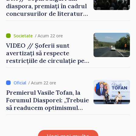
diaspora, premiați în cadrul
concursurilor de literatură,
artă și muzică organizate de
Agenția Executivă pentru
Bulgarii din Străinătate
/ Acum 22 ore
VIDEO // Șoferii sunt
avertizați să respecte
restricțiile de circulație pe
drumul R3, unde se
desfășoară lucrări de
reparație
/ Acum 22 ore
Premierul Vasile Tofan, la
Forumul Diasporei: „Trebuie
să readucem optimismul
oamenilor și încrederea că
Republica Moldova merge în
direcția corectă”