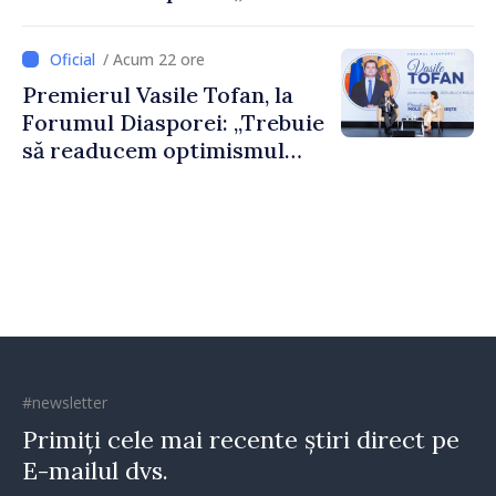
nevoie de fiecare dintre
dumneavoastră pentru a
/ Acum 22 ore
construi comunități mai
Premierul Vasile Tofan, la
puternice”
Forumul Diasporei: „Trebuie
să readucem optimismul
oamenilor și încrederea că
Republica Moldova merge în
direcția corectă”
#newsletter
Primiți cele mai recente știri direct pe
E-mailul dvs.