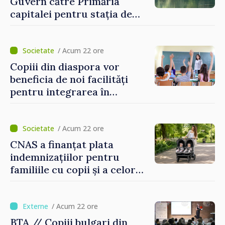
Guvern către Primăria
capitalei pentru stația de
captarea a apei de la Vadul
lui Vodă au fost instalate și
puse în funcțiune
/ Acum 22 ore
Copiii din diaspora vor
beneficia de noi facilități
pentru integrarea în
sistemul educațional din
Republica Moldova
/ Acum 22 ore
CNAS a finanțat plata
indemnizațiilor pentru
familiile cu copii și a celor
pentru incapacitate
temporară de muncă
/ Acum 22 ore
BTA // Copiii bulgari din