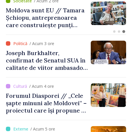
um 2 ore
/ Acum 1 
t EU // Tamara
O dronă a intra
reprenoarea
dinspre România
iește punți
explodat la 100
ritanie și
graniță
ldova
/ Acum 3 ore
Joseph Burkhalter,
confirmat de Senatul SUA în
calitate de viitor ambasador
în Republica Moldova
/ Acum 4 ore
Forumul Diasporei // „Cele
șapte minuni ale Moldovei” –
proiectul care își propune să
apropie copiii din diaspora
de țara de origine
/ Acum 5 ore