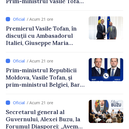
Prim-ministrul Vasile Tofan
și Ambasadorul Turciei,
Uygar Mustafa Sertel
/ Acum 21 ore
Premierul Vasile Tofan, în
discuții cu Ambasadorul
Italiei, Giuseppe Maria
Perricone
/ Acum 21 ore
Prim-ministrul Republicii
Moldova, Vasile Tofan, și
prim-ministrul Belgiei, Bart
De Wever, au discutat
despre parcursul european
/ Acum 21 ore
al Republicii Moldova.
Secretarul general al
Guvernului, Alexei Buzu, la
Forumul Diasporei: „Avem