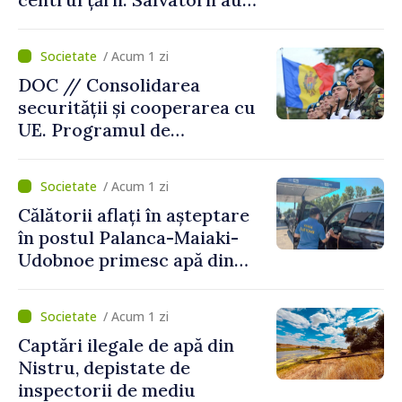
intervenit în zece cazuri
/ Acum 1 zi
DOC // Consolidarea
securității și cooperarea cu
UE. Programul de
implementare a Strategiei
Naționale de Apărare pentru
/ Acum 1 zi
perioada 2024–2034,
Călătorii aflați în așteptare
publicat în Monitorul Oficial
în postul Palanca-Maiaki-
Udobnoe primesc apă din
partea funcționarilor vamali
și a polițiștilor de frontieră
/ Acum 1 zi
Captări ilegale de apă din
Nistru, depistate de
inspectorii de mediu