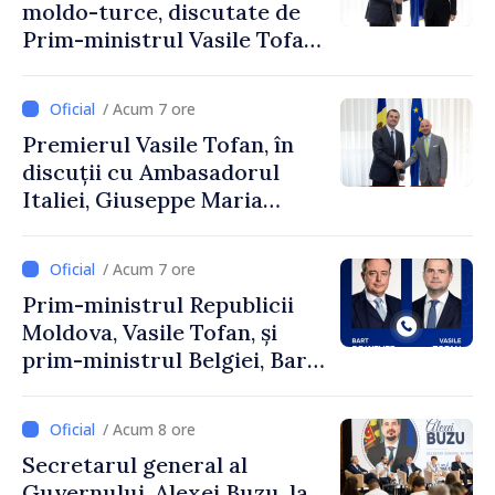
moldo-turce, discutate de
Prim-ministrul Vasile Tofan
și Ambasadorul Turciei,
Uygar Mustafa Sertel
/ Acum 7 ore
Premierul Vasile Tofan, în
discuții cu Ambasadorul
Italiei, Giuseppe Maria
Perricone
/ Acum 7 ore
Prim-ministrul Republicii
Moldova, Vasile Tofan, și
prim-ministrul Belgiei, Bart
De Wever, au discutat
despre parcursul european
/ Acum 8 ore
al Republicii Moldova.
Secretarul general al
Guvernului, Alexei Buzu, la