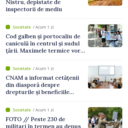
Nistru, depistate de
inspectorii de mediu
/ Acum 1 zi
Cod galben și portocaliu de
caniculă în centrul și sudul
țării. Maximele termice vor
ajunge până la 37°C
/ Acum 1 zi
CNAM a informat cetățenii
din diasporă despre
drepturile și beneficiile
asigurării medicale
/ Acum 1 zi
FOTO // Peste 230 de
militari în termen au depus