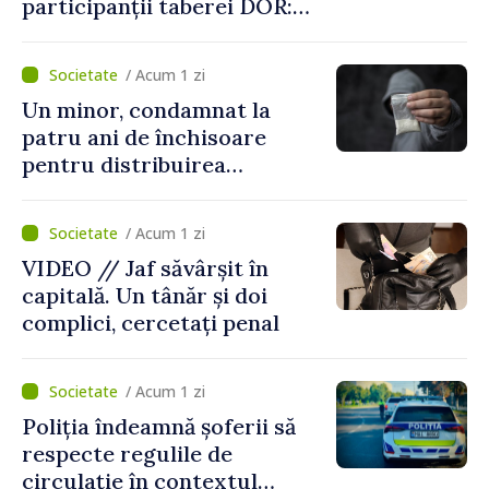
participanții taberei DOR:
„Legătura lor cu țara
noastră rămâne puternică”
/ Acum 1 zi
Un minor, condamnat la
patru ani de închisoare
pentru distribuirea
drogurilor în raionul Edineț
/ Acum 1 zi
VIDEO // Jaf săvârșit în
capitală. Un tânăr și doi
complici, cercetați penal
/ Acum 1 zi
Poliția îndeamnă șoferii să
respecte regulile de
circulație în contextul