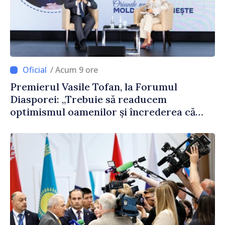
/ Acum 9 ore
Premierul Vasile Tofan, la Forumul
Diasporei: „Trebuie să readucem
optimismul oamenilor și încrederea că
Republica Moldova merge în direcția
corectă”