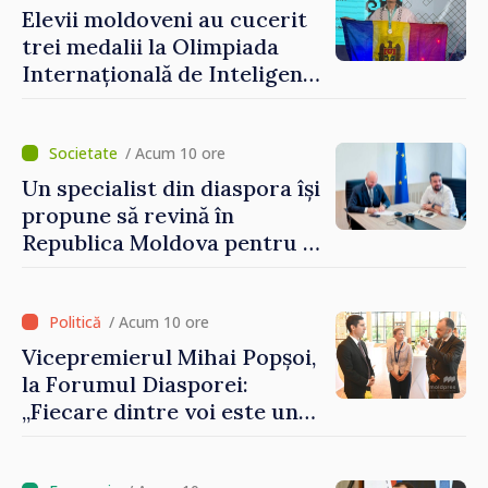
depășim blocajele și să dăm o
Elevii moldoveni au cucerit
șansă localităților să se
trei medalii la Olimpiada
dezvolte”
Internațională de Inteligență
Artificială
/ Acum 10 ore
Un specialist din diaspora își
propune să revină în
Republica Moldova pentru a
contribui la dezvoltarea
registrului naval național
/ Acum 10 ore
Vicepremierul Mihai Popșoi,
la Forumul Diasporei:
„Fiecare dintre voi este un
ambasador al țării noastre și
contribuie la promovarea