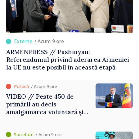
/ Acum 9 ore
ARMENPRESS // Pashinyan:
Referendumul privind aderarea Armeniei
la UE nu este posibil în această etapă
/ Acum 9 ore
VIDEO // Peste 450 de
primării au decis
amalgamarea voluntară și
vor beneficia de fonduri
pentru investiții. Igor
Grosu: „Este important să
/ Acum 9 ore