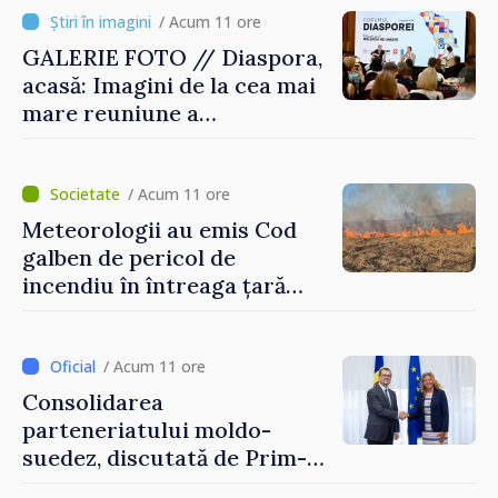
/ Acum 11 ore
GALERIE FOTO // Diaspora,
acasă: Imagini de la cea mai
mare reuniune a
moldovenilor de peste
hotare
/ Acum 11 ore
Meteorologii au emis Cod
galben de pericol de
incendiu în întreaga țară
până pe 14 august
/ Acum 11 ore
Consolidarea
parteneriatului moldo-
suedez, discutată de Prim-
ministrul Vasile Tofan și