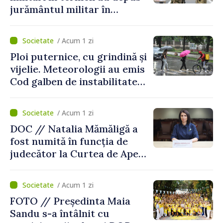
jurământul militar în
garnizoana Chișinău
/ Acum 1 zi
Ploi puternice, cu grindină și
vijelie. Meteorologii au emis
Cod galben de instabilitate
atmosferică
/ Acum 1 zi
DOC // Natalia Mămăligă a
fost numită în funcția de
judecător la Curtea de Apel
Centru
/ Acum 1 zi
FOTO // Președinta Maia
Sandu s-a întâlnit cu