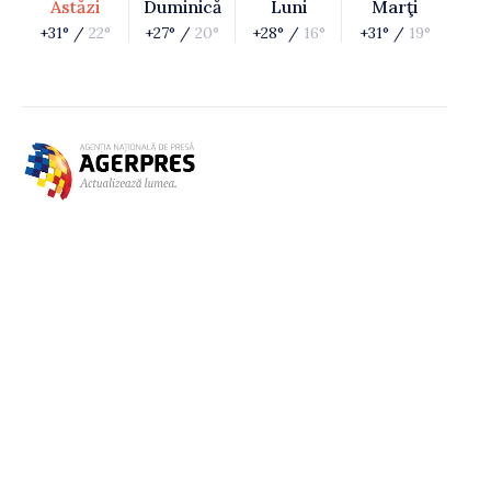
Astăzi
Duminică
Luni
Marţi
+31° /
22°
+27° /
20°
+28° /
16°
+31° /
19°