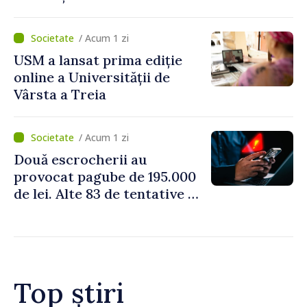
intensificării traficului din
perioada concediilor
/ Acum 1 zi
USM a lansat prima ediție
online a Universității de
Vârsta a Treia
/ Acum 1 zi
Două escrocherii au
provocat pagube de 195.000
de lei. Alte 83 de tentative au
fost dejucate
Top știri