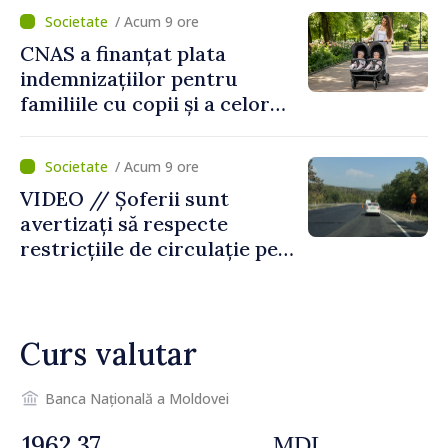
despre parcursul european
/ Acum 9 ore
al Republicii Moldova.
CNAS a finanțat plata
indemnizațiilor pentru
familiile cu copii și a celor
pentru incapacitate
temporară de muncă
/ Acum 9 ore
VIDEO // Șoferii sunt
avertizați să respecte
restricțiile de circulație pe
drumul R3, unde se
desfășoară lucrări de
reparație
Curs valutar
Banca Națională a Moldovei
MDL