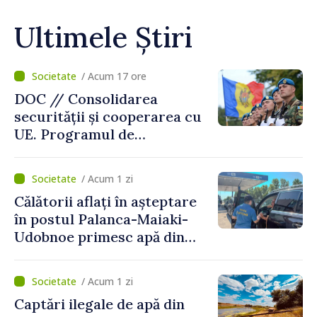
Ultimele Știri
/ Acum 17 ore
DOC // Consolidarea
securității și cooperarea cu
UE. Programul de
implementare a Strategiei
Naționale de Apărare pentru
/ Acum 1 zi
perioada 2024–2034,
Călătorii aflați în așteptare
publicat în Monitorul Oficial
în postul Palanca-Maiaki-
Udobnoe primesc apă din
partea funcționarilor vamali
și a polițiștilor de frontieră
/ Acum 1 zi
Captări ilegale de apă din