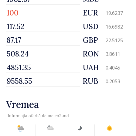
EUR
19.6237
USD
16.6982
GBP
22.5125
RON
3.8611
UAH
0.4045
RUB
0.2053
Vremea
Informația oferită de
meteo2.md