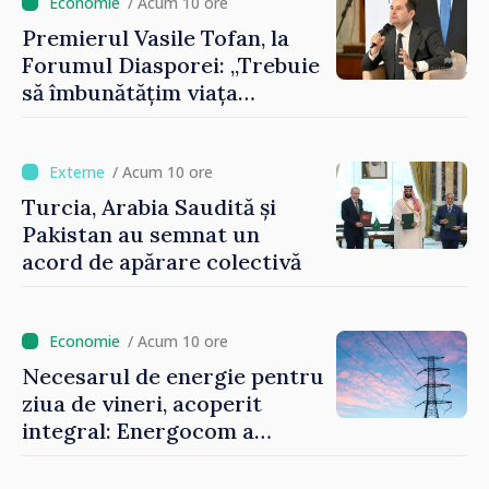
imaginii Republicii Moldova”
/ Acum 10 ore
Premierul Vasile Tofan, la
Forumul Diasporei: „Trebuie
să îmbunătățim viața
oamenilor și să repornim
motoarele economiei”
/ Acum 10 ore
Turcia, Arabia Saudită și
Pakistan au semnat un
acord de apărare colectivă
/ Acum 10 ore
Necesarul de energie pentru
ziua de vineri, acoperit
integral: Energocom a
rezervat volumele