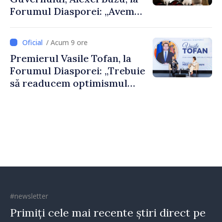
Forumul Diasporei: „Avem
nevoie de fiecare dintre
dumneavoastră pentru a
/ Acum 9 ore
construi comunități mai
Premierul Vasile Tofan, la
puternice”
Forumul Diasporei: „Trebuie
să readucem optimismul
oamenilor și încrederea că
Republica Moldova merge în
direcția corectă”
#newsletter
Primiți cele mai recente știri direct pe