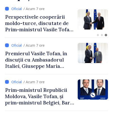
/ Acum 4 ore
Forumul Diasporei //
Republica Moldova,
promovată în Elveția prin
turism, investiții și
exporturi
/ Acum 7 ore
Premierul Vasile Tofan, în
discuții cu Ambasadorul
Italiei, Giuseppe Maria
Perricone
/ Acum 7 ore
Prim-ministrul Republicii
Moldova, Vasile Tofan, și
prim-ministrul Belgiei, Bart
De Wever, au discutat