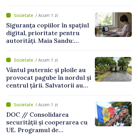
deserviți pe oră în perioada
de vârf a concediilor
/ Acum 1 zi
Siguranța copiilor în spațiul
digital, prioritate pentru
autorități. Maia Sandu:
„Trebuie să creăm
mecanisme care să-i
/ Acum 1 zi
protejeze”
Vântul puternic și ploile au
provocat pagube în nordul și
centrul țării. Salvatorii au
intervenit în zece cazuri
/ Acum 1 zi
DOC // Consolidarea
securității și cooperarea cu
UE. Programul de
implementare a Strategiei