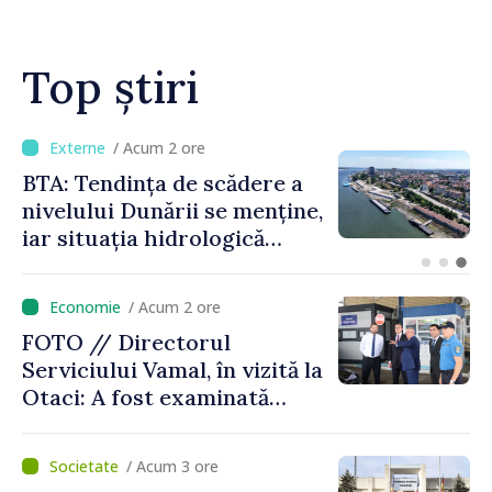
Top știri
/ Acum 14 minute
Energocom a asigurat
necesarul de energie
electrică pentru 8 august.
Compania îndeamnă
cetățenii să reducă
/ Acum 2 ore
consumul în orele de vârf
FOTO // Directorul
Serviciului Vamal, în vizită la
Otaci: A fost examinată
posibilitatea dotării Zonei de
control vamal cu un scanner
/ Acum 3 ore
performant