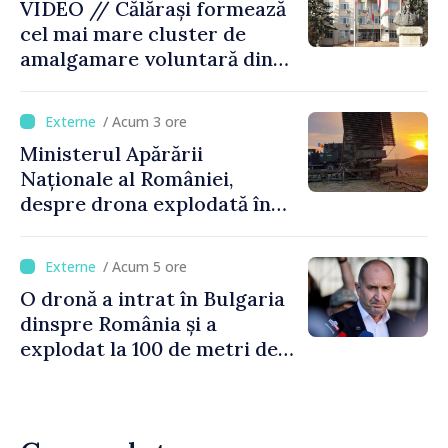
VIDEO // Călărași formează
cel mai mare cluster de
amalgamare voluntară din
Republica Moldova. Consiliul
orășenesc a aprobat decizia
/ Acum 3 ore
finală
Ministerul Apărării
Naționale al României,
despre drona explodată în
Bulgaria: „Radarele noastre
nu au detectat niciun
/ Acum 5 ore
vehicul aerian”
O dronă a intrat în Bulgaria
dinspre România și a
explodat la 100 de metri de
graniță