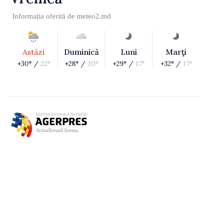
Informația oferită de
meteo2.md
Astăzi
Duminică
Luni
Marţi
+30° /
22°
+28° /
20°
+29° /
17°
+32° /
17°