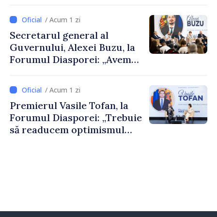
De Wever, au discutat
despre parcursul european
/ Acum 1 zi
al Republicii Moldova.
Secretarul general al
Guvernului, Alexei Buzu, la
Forumul Diasporei: „Avem
nevoie de fiecare dintre
dumneavoastră pentru a
/ Acum 1 zi
construi comunități mai
Premierul Vasile Tofan, la
puternice”
Forumul Diasporei: „Trebuie
să readucem optimismul
oamenilor și încrederea că
Republica Moldova merge în
direcția corectă”