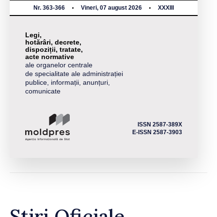
Nr. 363-366
Vineri, 07 august 2026
XXXIII
Legi,
hotărâri, decrete,
dispoziții, tratate,
acte normative
ale organelor centrale
de specialitate ale administrației
publice, informații, anunțuri,
comunicate
ISSN 2587-389X
E-ISSN 2587-3903
Știri Oficiale