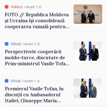
/ Acum 1 zi
FOTO // Republica Moldova
și Ucraina își consolidează
cooperarea vamală pentru
securizarea frontierei și
integrarea europeană.
Reuniune la Moghiliov-
/ Acum 1 zi
Podolsk
Perspectivele cooperării
moldo-turce, discutate de
Prim-ministrul Vasile Tofan
și Ambasadorul Turciei,
Uygar Mustafa Sertel
/ Acum 1 zi
Premierul Vasile Tofan, în
discuții cu Ambasadorul
Italiei, Giuseppe Maria
Perricone