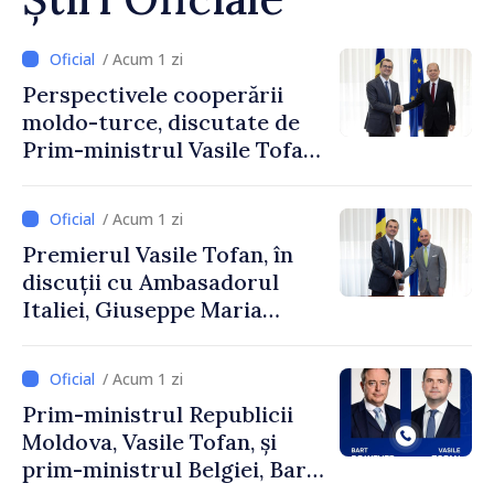
/ Acum 1 zi
Perspectivele cooperării
moldo-turce, discutate de
Prim-ministrul Vasile Tofan
și Ambasadorul Turciei,
Uygar Mustafa Sertel
/ Acum 1 zi
Premierul Vasile Tofan, în
discuții cu Ambasadorul
Italiei, Giuseppe Maria
Perricone
/ Acum 1 zi
Prim-ministrul Republicii
Moldova, Vasile Tofan, și
prim-ministrul Belgiei, Bart