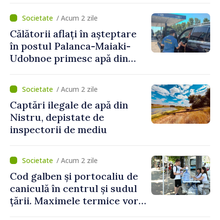
Naționale de Apărare pentru
/ Acum 2 zile
perioada 2024–2034,
Călătorii aflați în așteptare
publicat în Monitorul Oficial
în postul Palanca-Maiaki-
Udobnoe primesc apă din
partea funcționarilor vamali
și a polițiștilor de frontieră
/ Acum 2 zile
Captări ilegale de apă din
Nistru, depistate de
inspectorii de mediu
/ Acum 2 zile
Cod galben și portocaliu de
caniculă în centrul și sudul
țării. Maximele termice vor
ajunge până la 37°C