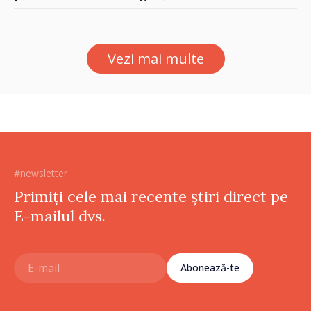
De Wever, au discutat
despre parcursul european
al Republicii Moldova.
Vezi mai multe
#newsletter
Primiți cele mai recente știri direct pe
E-mailul dvs.
Abonează-te