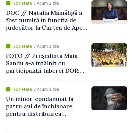
/ Acum 2 zile
DOC // Natalia Mămăligă a
fost numită în funcția de
judecător la Curtea de Apel
Centru
/ Acum 2 zile
FOTO // Președinta Maia
Sandu s-a întâlnit cu
participanții taberei DOR:
„Legătura lor cu țara
noastră rămâne puternică”
/ Acum 2 zile
Un minor, condamnat la
patru ani de închisoare
pentru distribuirea
drogurilor în raionul Edineț