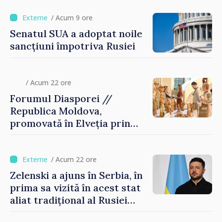
/ Acum 9 ore
Senatul SUA a adoptat noile
sancțiuni împotriva Rusiei
/ Acum 22 ore
Forumul Diasporei //
Republica Moldova,
promovată în Elveția prin
turism, investiții și
exporturi
/ Acum 22 ore
Zelenski a ajuns în Serbia, în
prima sa vizită în acest stat
aliat tradițional al Rusiei
după 2022