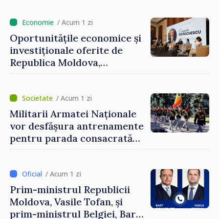
/ Acum 1 zi
Oportunitățile economice și
investiționale oferite de
Republica Moldova,
prezentate de vicepremierul
Eugeniu Osmochescu, la
Forumul Diasporei
/ Acum 1 zi
Militarii Armatei Naționale
vor desfășura antrenamente
pentru parada consacrată
Zilei Independenței
/ Acum 1 zi
Prim-ministrul Republicii
Moldova, Vasile Tofan, și
prim-ministrul Belgiei, Bart