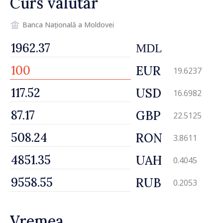
Curs valutar
Banca Națională a Moldovei
MDL
EUR
19.6237
USD
16.6982
GBP
22.5125
RON
3.8611
UAH
0.4045
RUB
0.2053
Vremea