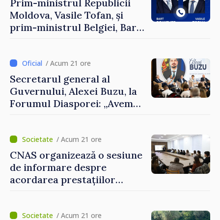
Prim-ministrul Republicii
Moldova, Vasile Tofan, și
prim-ministrul Belgiei, Bart
De Wever, au discutat
despre parcursul european
al Republicii Moldova.
/ Acum 21 ore
Secretarul general al
Guvernului, Alexei Buzu, la
Forumul Diasporei: „Avem
nevoie de fiecare dintre
dumneavoastră pentru a
construi comunități mai
/ Acum 21 ore
puternice”
CNAS organizează o sesiune
de informare despre
acordarea prestațiilor
sociale și serviciile
electronice. Cetățenii,
invitați să se înscrie la
/ Acum 21 ore