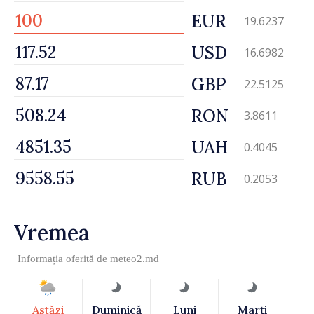
EUR
19.6237
USD
16.6982
GBP
22.5125
RON
3.8611
UAH
0.4045
RUB
0.2053
Vremea
Informația oferită de
meteo2.md
Astăzi
Duminică
Luni
Marţi