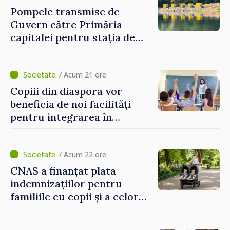
eveniment
Pompele transmise de
Guvern către Primăria
capitalei pentru stația de
captarea a apei de la Vadul
lui Vodă au fost instalate și
puse în funcțiune
/ Acum 21 ore
Copiii din diaspora vor
beneficia de noi facilități
pentru integrarea în
sistemul educațional din
Republica Moldova
/ Acum 22 ore
CNAS a finanțat plata
indemnizațiilor pentru
familiile cu copii și a celor
pentru incapacitate
temporară de muncă