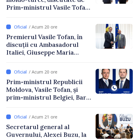
Prim-ministrul Vasile Tofan
și Ambasadorul Turciei,
Uygar Mustafa Sertel
/ Acum 20 ore
Premierul Vasile Tofan, în
discuții cu Ambasadorul
Italiei, Giuseppe Maria
Perricone
/ Acum 20 ore
Prim-ministrul Republicii
Moldova, Vasile Tofan, și
prim-ministrul Belgiei, Bart
De Wever, au discutat
despre parcursul european
/ Acum 21 ore
al Republicii Moldova.
Secretarul general al
Guvernului, Alexei Buzu, la