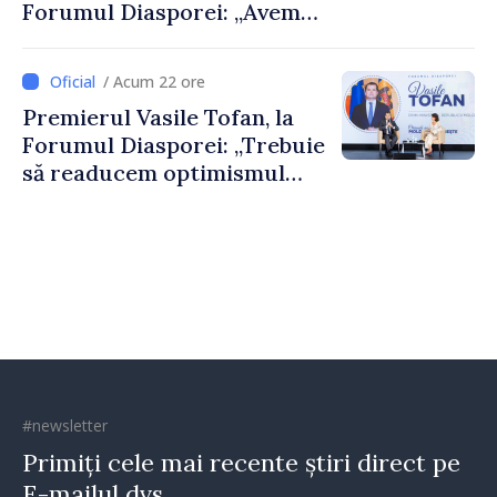
Forumul Diasporei: „Avem
nevoie de fiecare dintre
dumneavoastră pentru a
/ Acum 22 ore
construi comunități mai
Premierul Vasile Tofan, la
puternice”
Forumul Diasporei: „Trebuie
să readucem optimismul
oamenilor și încrederea că
Republica Moldova merge în
direcția corectă”
#newsletter
Primiți cele mai recente știri direct pe
E-mailul dvs.