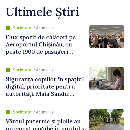
Ultimele Știri
/ Acum 1 zi
Flux sporit de călători pe
Aeroportul Chișinău, cu
peste 1900 de pasageri
deserviți pe oră în perioada
de vârf a concediilor
/ Acum 1 zi
Siguranța copiilor în spațiul
digital, prioritate pentru
autorități. Maia Sandu:
„Trebuie să creăm
mecanisme care să-i
/ Acum 1 zi
protejeze”
Vântul puternic și ploile au
provocat pagube în nordul și