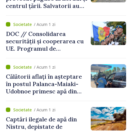
centrul țării. Salvatorii au
intervenit în zece cazuri
/ Acum 1 zi
DOC // Consolidarea
securității și cooperarea cu
UE. Programul de
implementare a Strategiei
Naționale de Apărare pentru
/ Acum 1 zi
perioada 2024–2034,
Călătorii aflați în așteptare
publicat în Monitorul Oficial
în postul Palanca-Maiaki-
Udobnoe primesc apă din
partea funcționarilor vamali
și a polițiștilor de frontieră
/ Acum 1 zi
Captări ilegale de apă din
Nistru, depistate de