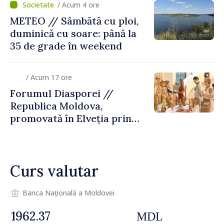
/ Acum 4 ore
METEO // Sâmbătă cu ploi,
duminică cu soare: până la
35 de grade în weekend
/ Acum 17 ore
Forumul Diasporei //
Republica Moldova,
promovată în Elveția prin
turism, investiții și
exporturi
Curs valutar
Banca Națională a Moldovei
MDL