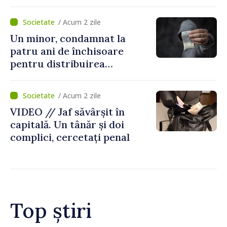
„Legătura lor cu țara
noastră rămâne puternică”
/ Acum 2 zile
Un minor, condamnat la
patru ani de închisoare
pentru distribuirea
drogurilor în raionul Edineț
/ Acum 2 zile
VIDEO // Jaf săvârșit în
capitală. Un tânăr și doi
complici, cercetați penal
Top știri