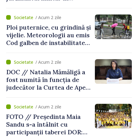
garnizoana Chișinău
/ Acum 2 zile
Ploi puternice, cu grindină și
vijelie. Meteorologii au emis
Cod galben de instabilitate
atmosferică
/ Acum 2 zile
DOC // Natalia Mămăligă a
fost numită în funcția de
judecător la Curtea de Apel
Centru
/ Acum 2 zile
FOTO // Președinta Maia
Sandu s-a întâlnit cu
participanții taberei DOR: