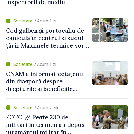
inspectorii de mediu
/ Acum 1 zi
Cod galben și portocaliu de
caniculă în centrul și sudul
țării. Maximele termice vor
ajunge până la 37°C
/ Acum 1 zi
CNAM a informat cetățenii
din diasporă despre
drepturile și beneficiile
asigurării medicale
/ Acum 2 zile
FOTO // Peste 230 de
militari în termen au depus
jurământul militar în