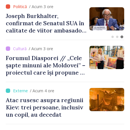
/ Acum 1 oră
UPDATE: Traficul la PTF
Giurgiulești-Galația fost
fluidizat; activitatea se
desfășoară în condiții
normale
/ Acum 3 ore
Forumul Diasporei // „Cele
șapte minuni ale Moldovei” –
proiectul care își propune să
apropie copiii din diaspora
de țara de origine
/ Acum 4 ore
Atac rusesc asupra regiunii
Kiev: trei persoane, inclusiv
un copil, au decedat