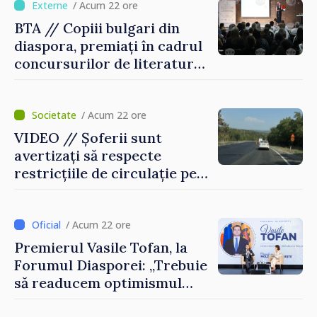
/ Acum 22 ore
BTA // Copiii bulgari din
diaspora, premiați în cadrul
concursurilor de literatură,
artă și muzică organizate de
Agenția Executivă pentru
Bulgarii din Străinătate
/ Acum 22 ore
VIDEO // Șoferii sunt
avertizați să respecte
restricțiile de circulație pe
drumul R3, unde se
desfășoară lucrări de
reparație
/ Acum 22 ore
Premierul Vasile Tofan, la
Forumul Diasporei: „Trebuie
să readucem optimismul
oamenilor și încrederea că