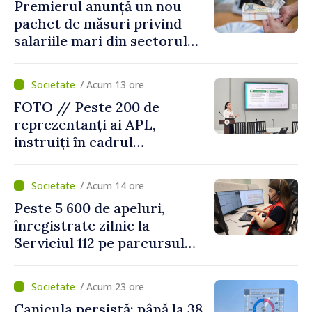
Premierul anunță un nou
pachet de măsuri privind
salariile mari din sectorul
public
/ Acum 13 ore
FOTO // Peste 200 de
reprezentanți ai APL,
instruiți în cadrul
Platformelor Locale de
Mediu privind aplicarea a
/ Acum 14 ore
două regulamente din
Peste 5 600 de apeluri,
domeniu
înregistrate zilnic la
Serviciul 112 pe parcursul
lunii iulie. Cei mai mulți
cetățeni au solicitat
/ Acum 23 ore
ambulanța
Canicula persistă: până la 38