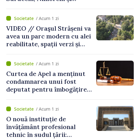
Malcoci, raionul Ialoveni
/ Acum 1 zi
VIDEO // Oraşul Strășeni va
avea un parc modern cu alei
reabilitate, spații verzi și
zone pentru copii
/ Acum 1 zi
Curtea de Apel a menținut
condamnarea unui fost
deputat pentru îmbogățire
ilicită. Acesta va achita
statului peste 2,4 milioane
/ Acum 1 zi
de lei
O nouă instituție de
învățământ profesional
tehnic în sudul țării: