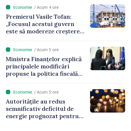
Delacău, raionul Anenii Noi
/ Acum 4 ore
Premierul Vasile Tofan:
„Focusul acestui guvern
este să modereze creșterea
prețurilor la imobiliare”
/ Acum 5 ore
Ministra Finanțelor explică
principalele modificări
propuse la politica fiscală
2027 privind impozitul pe
venit
/ Acum 5 ore
Autoritățile au redus
semnificativ deficitul de
energie prognozat pentru
astăzi