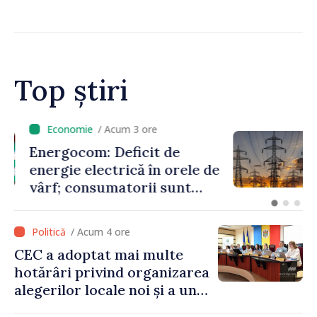
Guvernul a aprobat
înființarea Colegiului moldo-
turc la Comrat
Top știri
/ Acum 3 ore
Energocom: Deficit de
energie electrică în orele de
vârf; consumatorii sunt
îndemnați să economisească
/ Acum 4 ore
CEC a adoptat mai multe
hotărâri privind organizarea
alegerilor locale noi și a unui
referendum local în satul