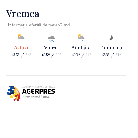
Vremea
Informația oferită de
meteo2.md
Astăzi
Vineri
Sîmbătă
Duminică
+35° /
24°
+35° /
23°
+30° /
21°
+28° /
21°