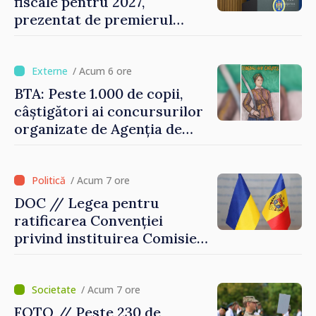
fiscale pentru 2027,
prezentat de premierul
Vasile Tofan: „Taxăm mai
puțin munca, stimulăm
investițiile, taxăm viciile și
/ Acum 6 ore
echilibrăm taxarea
BTA: Peste 1.000 de copii,
consumului”
câștigători ai concursurilor
organizate de Agenția de
Stat pentru Bulgarii din
Străinătate, vor fi premiați
/ Acum 7 ore
DOC // Legea pentru
ratificarea Convenției
privind instituirea Comisiei
Internaționale de Reclamații
pentru Ucraina, publicată în
Monitorul Oficial
/ Acum 7 ore
FOTO // Peste 230 de