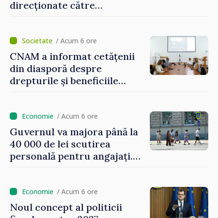
direcționate către
consumatorii vulnerabili
/ Acum 6 ore
CNAM a informat cetățenii
din diasporă despre
drepturile și beneficiile
asigurării medicale
/ Acum 6 ore
Guvernul va majora până la
40 000 de lei scutirea
personală pentru angajați.
Vasile Tofan: „Aproape 800
de milioane de lei îi lăsăm
oamenilor”
/ Acum 6 ore
Noul concept al politicii