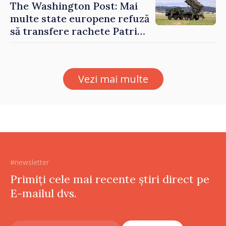
The Washington Post: Mai
multe state europene refuză
să transfere rachete Patriot
Ucrainei
Vezi mai multe
#newsletter
Primiți cele mai recente știri direct pe
E-mailul dvs.