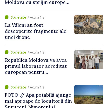
Moldova cu sprijin european
pentru dezvoltarea
agriculturii durabile
/ Acum 1 zi
La Văleni au fost
descoperite fragmente ale
unei drone
/ Acum 1 zi
Republica Moldova va avea
primul laborator acreditat
european pentru
diagnosticul virusurilor
viței-de-vie
/ Acum 1 zi
FOTO // Apa potabilă ajunge
mai aproape de locuitorii din
Suruceni, Nimoreni și