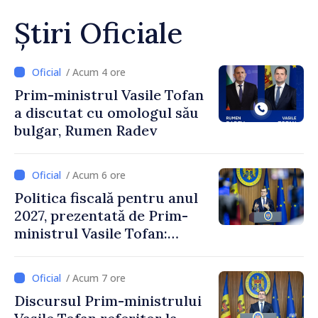
Știri Oficiale
/ Acum 4 ore
Prim-ministrul Vasile Tofan
a discutat cu omologul său
bulgar, Rumen Radev
/ Acum 6 ore
Politica fiscală pentru anul
2027, prezentată de Prim-
ministrul Vasile Tofan:
Reducerea poverii pe muncă,
stimularea investițiilor și o
/ Acum 7 ore
taxare mai echitabilă
Discursul Prim-ministrului