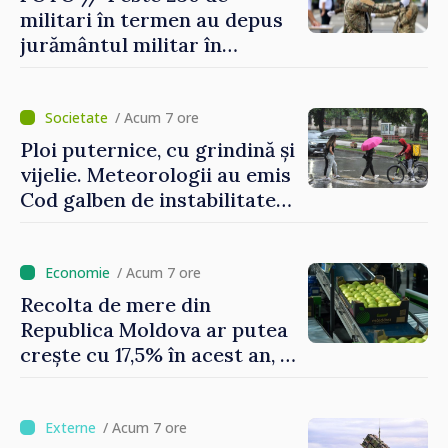
militari în termen au depus
jurământul militar în
garnizoana Chișinău
/ Acum 7 ore
Ploi puternice, cu grindină și
vijelie. Meteorologii au emis
Cod galben de instabilitate
atmosferică
/ Acum 7 ore
Recolta de mere din
Republica Moldova ar putea
crește cu 17,5% în acest an, în
timp ce producția din UE
este estimată în scădere
/ Acum 7 ore