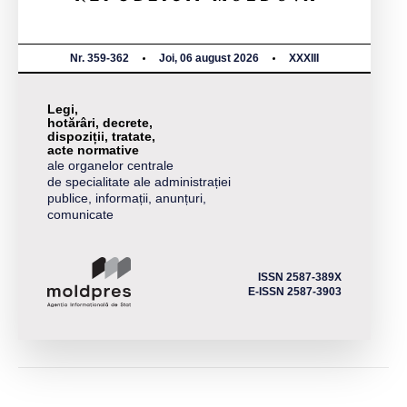
Nr. 359-362
Joi, 06 august 2026
XXXIII
Legi,
hotărâri, decrete,
dispoziții, tratate,
acte normative
ale organelor centrale
de specialitate ale administrației
publice, informații, anunțuri,
comunicate
ISSN 2587-389X
E-ISSN 2587-3903