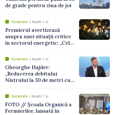
de grade pentru ziua de joi
/ Acum 1 zi
Premierul avertizează
asupra unei situații critice
în sectorul energetic: „Cel
mai probabil, mâine nu vom
putea cumpăra nici curent
/ Acum 1 zi
de avarie”
Gheorghe Hajder:
„Reducerea debitului
Nistrului la 30 de metri cubi
pe secundă ar însemna o
„catastrofă naturală”
/ Acum 1 zi
FOTO // Școala Organică a
Fermierilor, lansată în