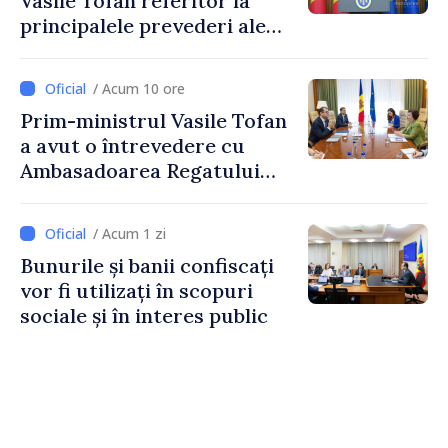
Vasile Tofan referitor la
principalele prevederi ale
politicii fiscale pentru anul
2027
/ Acum 10 ore
Prim-ministrul Vasile Tofan
a avut o întrevedere cu
Ambasadoarea Regatului
Unit al Marii Britanii și
Irlandei de Nord, Fern
/ Acum 1 zi
Horine
Bunurile și banii confiscați
vor fi utilizați în scopuri
sociale și în interes public