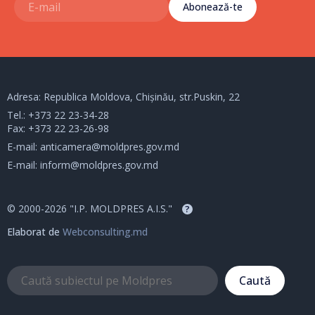
Abonează-te
Adresa: Republica Moldova, Chișinău, str.Puskin, 22
Tel.:
+373 22 23-34-28
Fax: +373 22 23-26-98
E-mail:
anticamera@moldpres.gov.md
E-mail:
inform@moldpres.gov.md
© 2000-2026 "I.P. MOLDPRES A.I.S."
?
Elaborat de
Webconsulting.md
Caută