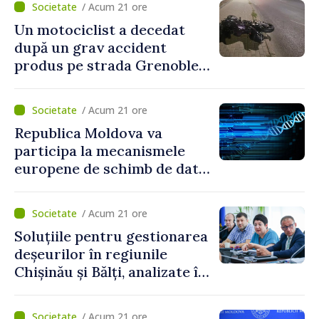
/ Acum 21 ore
Un motociclist a decedat
după un grav accident
produs pe strada Grenoble
din Chișinău
/ Acum 21 ore
Republica Moldova va
participa la mecanismele
europene de schimb de date
ADN
/ Acum 21 ore
Soluțiile pentru gestionarea
deșeurilor în regiunile
Chișinău și Bălți, analizate în
cadrul unui proiect național
/ Acum 21 ore