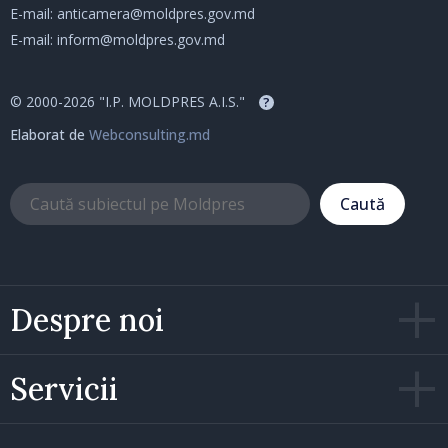
E-mail:
anticamera@moldpres.gov.md
E-mail:
inform@moldpres.gov.md
© 2000-2026 "I.P. MOLDPRES A.I.S."
?
Elaborat de
Webconsulting.md
Caută
Despre noi
Servicii