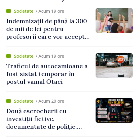
/ Acum 19 ore
Indemnizații de până la 300
de mii de lei pentru
profesorii care vor accepta
să meargă să activeze în alte
școli, după reorganizarea
/ Acum 19 ore
instituțiilor
Traficul de autocamioane a
fost sistat temporar în
postul vamal Otaci
/ Acum 20 ore
Două escrocherii cu
investiții fictive,
documentate de poliție.
Prejudiciul depășește un