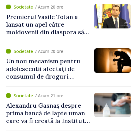
milion de lei
/ Acum 20 ore
Premierul Vasile Tofan a
lansat un apel către
moldovenii din diaspora să
se implice în susținerea
proiectelor de dezvoltare
/ Acum 20 ore
ale Republicii Moldova
Un nou mecanism pentru
adolescenții afectați de
consumul de droguri.
Ministerul Sănătății
pregătește servicii dedicate
/ Acum 21 ore
Alexandru Gasnaș despre
prima bancă de lapte uman
care va fi creată la Institutul
Mamei și Copilului: „Poate
salva vieți”