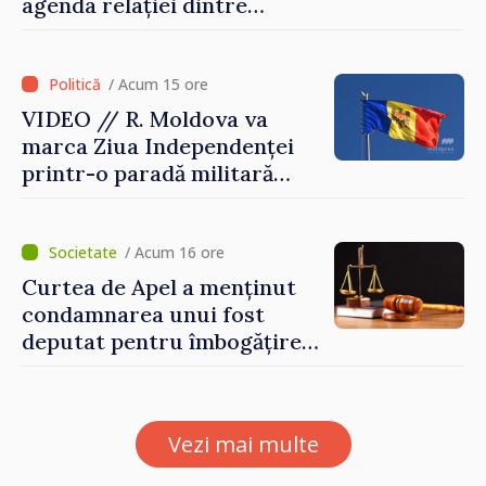
agenda relației dintre
Moldova și SUA
/ Acum 15 ore
VIDEO // R. Moldova va
marca Ziua Independenței
printr-o paradă militară
solemnă. Maia Sandu:
„Evenimentul reflectă
eforturile pentru
/ Acum 16 ore
consolidarea capacităților
Curtea de Apel a menținut
de apărare”
condamnarea unui fost
deputat pentru îmbogățire
ilicită. Acesta va achita
statului peste 2,4 milioane
de lei
Vezi mai multe