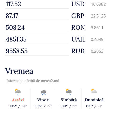
USD
16.6982
GBP
22.5125
RON
3.8611
UAH
0.4045
RUB
0.2053
Vremea
Informația oferită de
meteo2.md
Astăzi
Vineri
Sîmbătă
Duminică
+35° /
24°
+35° /
22°
+30° /
22°
+28° /
21°