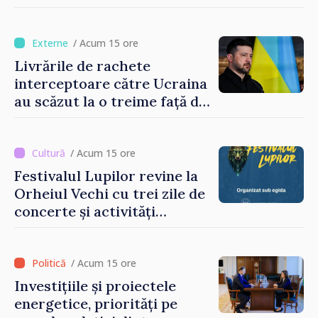
zone pentru copii
/ Acum 15 ore
Livrările de rachete
interceptoare către Ucraina
au scăzut la o treime față de
anul trecut
/ Acum 15 ore
Festivalul Lupilor revine la
Orheiul Vechi cu trei zile de
concerte și activități
culturale
/ Acum 15 ore
Investițiile și proiectele
energetice, priorități pe