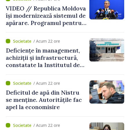
VIDEO // Republica Moldova
își modernizează sistemul de
apărare. Programul pentru
perioada 2026–2030, aprobat
de Guvern. Anatolie Nosatîi:
/ Acum 22 ore
„În contextul actual de
Deficiențe în management,
securitate, implementarea
achiziții și infrastructură,
Programului Strategiei
constatate la Institutul de
Naționale de Apărare
Neurologie și
reprezintă un pas esențial
Neurochirurgie „Diomid
pentru consolidarea
/ Acum 22 ore
Gherman”. Ministerul
capacităților de apărare ale
Deficitul de apă din Nistru
Sănătății cere un plan de
statului”
se menține. Autoritățile fac
remediere
apel la economisire
/ Acum 22 ore