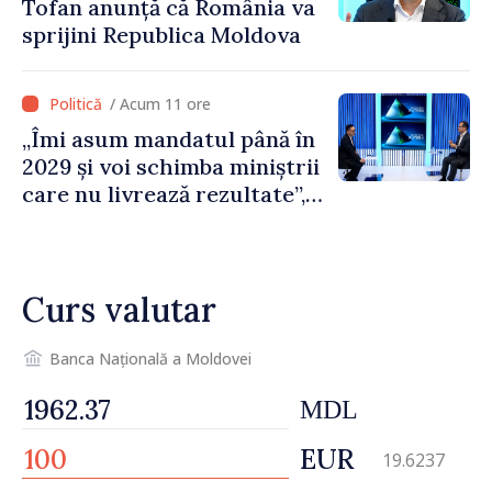
Tofan anunță că România va
sprijini Republica Moldova
/ Acum 11 ore
„Îmi asum mandatul până în
2029 și voi schimba miniștrii
care nu livrează rezultate”,
declară premierul Vasile
Tofan
Curs valutar
Banca Națională a Moldovei
MDL
EUR
19.6237