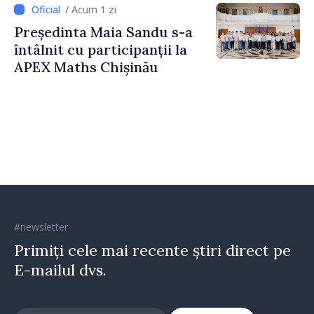
Strategică și Contracarare a
/ Acum 1 zi
Dezinformării
Președinta Maia Sandu s-a
întâlnit cu participanții la
APEX Maths Chișinău
#newsletter
Primiți cele mai recente știri direct pe
E-mailul dvs.