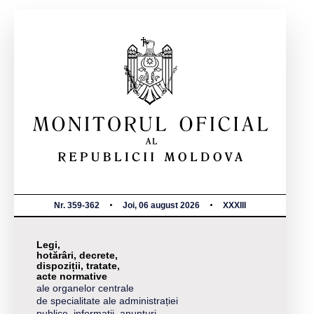
Nr. 359-362
Joi, 06 august 2026
XXXIII
Legi,
hotărâri, decrete,
dispoziții, tratate,
acte normative
ale organelor centrale
de specialitate ale administrației
publice, informații, anunțuri,