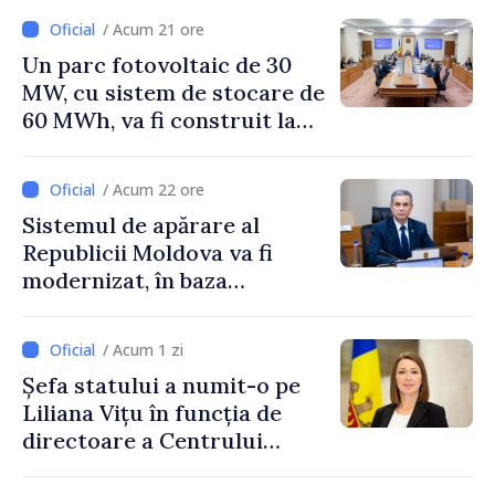
/ Acum 21 ore
Un parc fotovoltaic de 30
MW, cu sistem de stocare de
60 MWh, va fi construit la
Vadul lui Vodă
/ Acum 22 ore
Sistemul de apărare al
Republicii Moldova va fi
modernizat, în baza
Programului de
implementare a Strategiei
/ Acum 1 zi
Naționale de Apărare
Șefa statului a numit-o pe
Liliana Vițu în funcția de
directoare a Centrului
pentru Comunicare