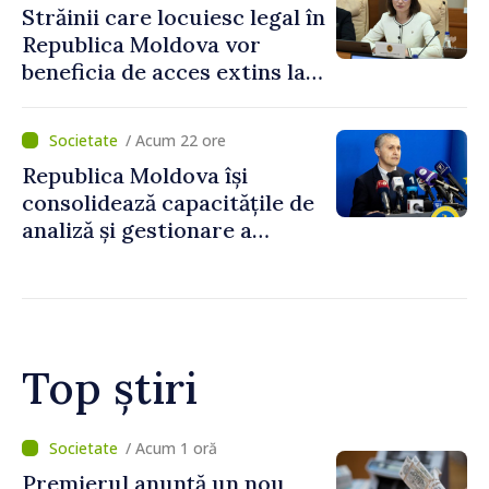
Străinii care locuiesc legal în
Republica Moldova vor
beneficia de acces extins la
mecanismele de incluziune
socială și financiară
/ Acum 22 ore
Republica Moldova își
consolidează capacitățile de
analiză și gestionare a
riscurilor la adresa
securității naționale.
Metodologia aprobată de
Guvern
Top știri
/ Acum 35 minute
Agenda evenimentelor, joi, 6