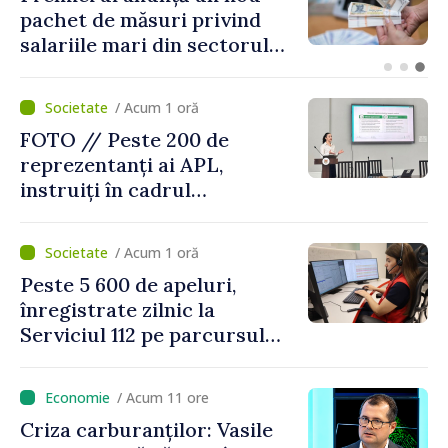
august
/ Acum 1 oră
FOTO // Peste 200 de
reprezentanți ai APL,
instruiți în cadrul
Platformelor Locale de
Mediu privind aplicarea a
/ Acum 1 oră
două regulamente din
Peste 5 600 de apeluri,
domeniu
înregistrate zilnic la
Serviciul 112 pe parcursul
lunii iulie. Cei mai mulți
cetățeni au solicitat
/ Acum 11 ore
ambulanța
Criza carburanților: Vasile