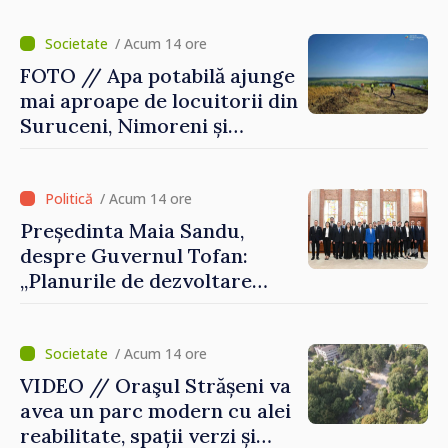
viței-de-vie
/ Acum 14 ore
FOTO // Apa potabilă ajunge
mai aproape de locuitorii din
Suruceni, Nimoreni și
Malcoci, raionul Ialoveni
/ Acum 14 ore
Președinta Maia Sandu,
despre Guvernul Tofan:
„Planurile de dezvoltare
sunt mari și ambițioase. Este
nevoie de multă energie și
stabilitate pentru a reuși”
/ Acum 14 ore
VIDEO // Oraşul Strășeni va
avea un parc modern cu alei
reabilitate, spații verzi și