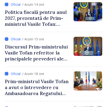
/ Acum 14 ore
Politica fiscală pentru anul
2027, prezentată de Prim-
ministrul Vasile Tofan:
Reducerea poverii pe muncă,
stimularea investițiilor și o
/ Acum 15 ore
taxare mai echitabilă
Discursul Prim-ministrului
Vasile Tofan referitor la
principalele prevederi ale
politicii fiscale pentru anul
2027
/ Acum 18 ore
Prim-ministrul Vasile Tofan
a avut o întrevedere cu
Ambasadoarea Regatului
Unit al Marii Britanii și
Irlandei de Nord, Fern