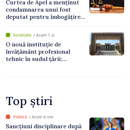
Curtea de Apel a menținut
condamnarea unui fost
deputat pentru îmbogățire
ilicită. Acesta va achita
statului peste 2,4 milioane
/ Acum 1 zi
de lei
O nouă instituție de
învățământ profesional
tehnic în sudul țării:
Guvernul a aprobat
înființarea Colegiului moldo-
turc la Comrat
Top știri
/ Acum 5 ore
Adunarea Populară a