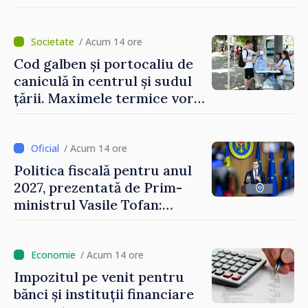
/ Acum 14 ore
Cod galben și portocaliu de
caniculă în centrul și sudul
țării. Maximele termice vor
ajunge până la 37°C
/ Acum 14 ore
Politica fiscală pentru anul
2027, prezentată de Prim-
ministrul Vasile Tofan:
Reducerea poverii pe muncă,
stimularea investițiilor și o
taxare mai echitabilă
/ Acum 14 ore
Impozitul pe venit pentru
bănci și instituții financiare