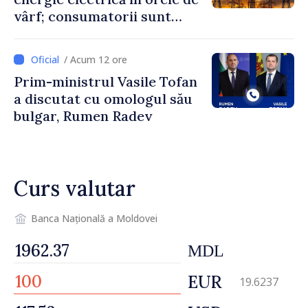
vârf; consumatorii sunt
îndemnați să economisească
/ Acum 12 ore
Prim-ministrul Vasile Tofan
a discutat cu omologul său
bulgar, Rumen Radev
Curs valutar
Banca Națională a Moldovei
MDL
EUR
19.6237