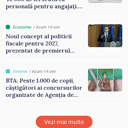
personală pentru angajați.
Vasile Tofan: „Aproape 800
de milioane de lei îi lăsăm
oamenilor”
/ Acum 14 ore
Noul concept al politicii
fiscale pentru 2027,
prezentat de premierul
Vasile Tofan: „Taxăm mai
puțin munca, stimulăm
investițiile, taxăm viciile și
/ Acum 14 ore
echilibrăm taxarea
BTA: Peste 1.000 de copii,
consumului”
câștigători ai concursurilor
organizate de Agenția de
Stat pentru Bulgarii din
Străinătate, vor fi premiați
Vezi mai multe