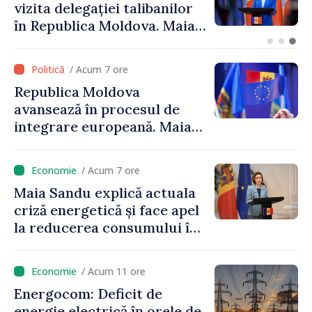
Găgăuziei trebuie să aibă un
mandat deplin. Președinta
Maia Sandu: „Alegerile să fie
libere și corecte””
/ Acum 7 ore
Republica Moldova
avansează în procesul de
integrare europeană. Maia
Sandu: „Nu ne blochează
niciun stat”
/ Acum 7 ore
Maia Sandu explică actuala
criză energetică și face apel
la reducerea consumului în
orele de vârf: „Doar astfel
putem menține prețurile la
/ Acum 11 ore
un nivel mai mic”
Energocom: Deficit de
energie electrică în orele de