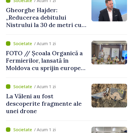
/ Acum 1 zi
de avarie”
Gheorghe Hajder:
„Reducerea debitului
Nistrului la 30 de metri cubi
pe secundă ar însemna o
„catastrofă naturală”
/ Acum 1 zi
FOTO // Școala Organică a
Fermierilor, lansată în
Moldova cu sprijin european
pentru dezvoltarea
agriculturii durabile
/ Acum 1 zi
La Văleni au fost
descoperite fragmente ale
unei drone
/ Acum 1 zi