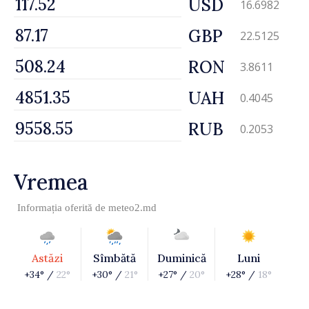
USD
16.6982
GBP
22.5125
RON
3.8611
UAH
0.4045
RUB
0.2053
Vremea
Informația oferită de
meteo2.md
Astăzi
Sîmbătă
Duminică
Luni
+34° /
22°
+30° /
21°
+27° /
20°
+28° /
18°