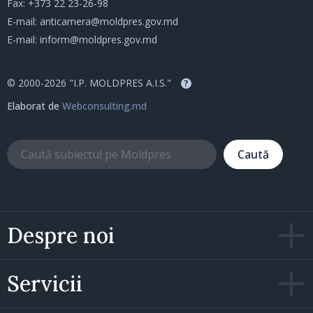
Fax: +373 22 23-26-98
E-mail:
anticamera@moldpres.gov.md
E-mail:
inform@moldpres.gov.md
© 2000-2026 "I.P. MOLDPRES A.I.S."
?
Elaborat de
Webconsulting.md
Caută
Despre noi
Servicii