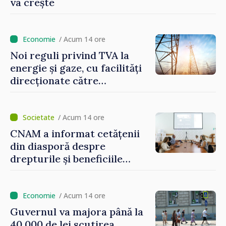
va crește
/ Acum 14 ore
Noi reguli privind TVA la
energie și gaze, cu facilități
direcționate către
consumatorii vulnerabili
/ Acum 14 ore
CNAM a informat cetățenii
din diasporă despre
drepturile și beneficiile
asigurării medicale
/ Acum 14 ore
Guvernul va majora până la
40 000 de lei scutirea