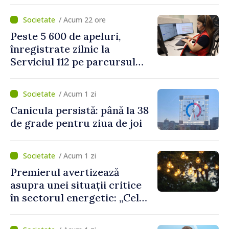
Platformelor Locale de
Mediu privind aplicarea a
/ Acum 22 ore
două regulamente din
Peste 5 600 de apeluri,
domeniu
înregistrate zilnic la
Serviciul 112 pe parcursul
lunii iulie. Cei mai mulți
cetățeni au solicitat
/ Acum 1 zi
ambulanța
Canicula persistă: până la 38
de grade pentru ziua de joi
/ Acum 1 zi
Premierul avertizează
asupra unei situații critice
în sectorul energetic: „Cel
mai probabil, mâine nu vom
putea cumpăra nici curent