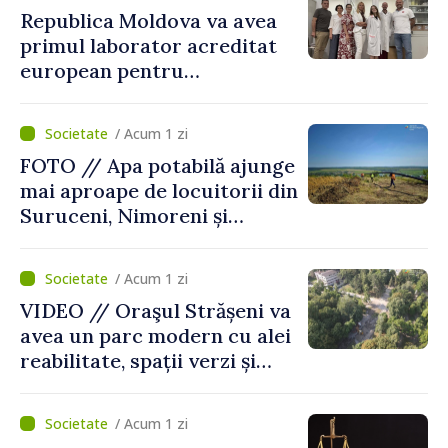
Republica Moldova va avea
primul laborator acreditat
european pentru
diagnosticul virusurilor
viței-de-vie
/ Acum 1 zi
FOTO // Apa potabilă ajunge
mai aproape de locuitorii din
Suruceni, Nimoreni și
Malcoci, raionul Ialoveni
/ Acum 1 zi
VIDEO // Oraşul Strășeni va
avea un parc modern cu alei
reabilitate, spații verzi și
zone pentru copii
/ Acum 1 zi