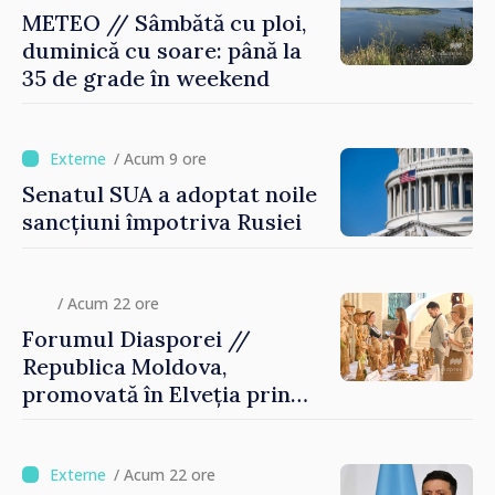
METEO // Sâmbătă cu ploi,
duminică cu soare: până la
35 de grade în weekend
/ Acum 9 ore
Senatul SUA a adoptat noile
sancțiuni împotriva Rusiei
/ Acum 22 ore
Forumul Diasporei //
Republica Moldova,
promovată în Elveția prin
turism, investiții și
exporturi
/ Acum 22 ore