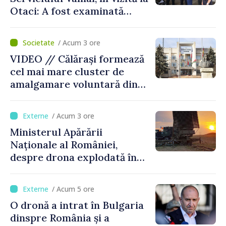
Otaci: A fost examinată
posibilitatea dotării Zonei de
control vamal cu un scanner
/ Acum 3 ore
performant
VIDEO // Călărași formează
cel mai mare cluster de
amalgamare voluntară din
Republica Moldova. Consiliul
orășenesc a aprobat decizia
/ Acum 3 ore
finală
Ministerul Apărării
Naționale al României,
despre drona explodată în
Bulgaria: „Radarele noastre
nu au detectat niciun
/ Acum 5 ore
vehicul aerian”
O dronă a intrat în Bulgaria
dinspre România și a