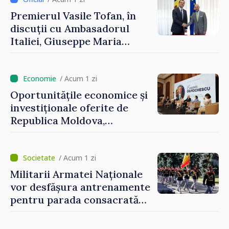
Premierul Vasile Tofan, în
discuții cu Ambasadorul
Italiei, Giuseppe Maria
Perricone
/ Acum 1 zi
Oportunitățile economice și
investiționale oferite de
Republica Moldova,
prezentate de vicepremierul
Eugeniu Osmochescu, la
Forumul Diasporei
/ Acum 1 zi
Militarii Armatei Naționale
vor desfășura antrenamente
pentru parada consacrată
Zilei Independenței