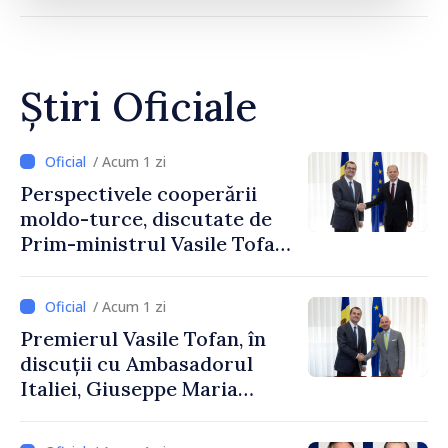
Știri Oficiale
/ Acum 1 zi
Perspectivele cooperării
moldo-turce, discutate de
Prim-ministrul Vasile Tofan
și Ambasadorul Turciei,
Uygar Mustafa Sertel
/ Acum 1 zi
Premierul Vasile Tofan, în
discuții cu Ambasadorul
Italiei, Giuseppe Maria
Perricone