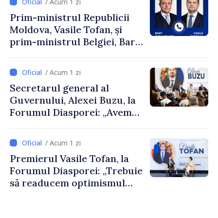
/ Acum 1 zi
Prim-ministrul Republicii
Moldova, Vasile Tofan, și
prim-ministrul Belgiei, Bart
De Wever, au discutat
despre parcursul european
/ Acum 1 zi
al Republicii Moldova.
Secretarul general al
Guvernului, Alexei Buzu, la
Forumul Diasporei: „Avem
nevoie de fiecare dintre
dumneavoastră pentru a
/ Acum 1 zi
construi comunități mai
Premierul Vasile Tofan, la
puternice”
Forumul Diasporei: „Trebuie
să readucem optimismul
oamenilor și încrederea că
Republica Moldova merge în