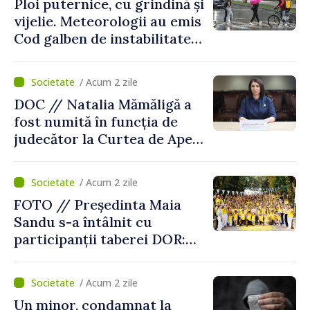
Ploi puternice, cu grindină și
vijelie. Meteorologii au emis
Cod galben de instabilitate
atmosferică
/ Acum 2 zile
DOC // Natalia Mămăligă a
fost numită în funcția de
judecător la Curtea de Apel
Centru
/ Acum 2 zile
FOTO // Președinta Maia
Sandu s-a întâlnit cu
participanții taberei DOR:
„Legătura lor cu țara
noastră rămâne puternică”
/ Acum 2 zile
Un minor, condamnat la