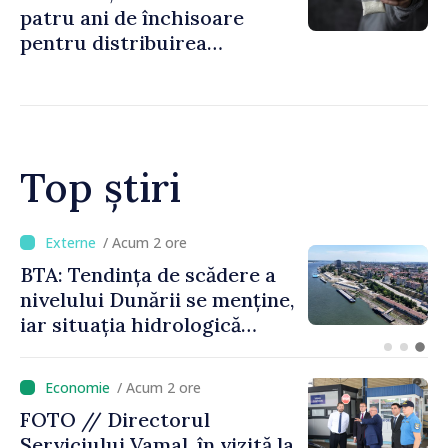
patru ani de închisoare
pentru distribuirea
drogurilor în raionul Edineț
Top știri
/ Acum 9 minute
Energocom a asigurat
necesarul de energie
electrică pentru 8 august.
Compania îndeamnă
cetățenii să reducă
/ Acum 2 ore
consumul în orele de vârf
FOTO // Directorul
Serviciului Vamal, în vizită la