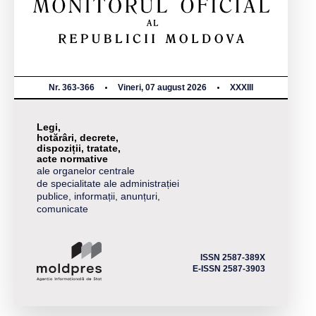
Nr. 363-366
Vineri, 07 august 2026
XXXIII
Legi,
hotărâri, decrete,
dispoziții, tratate,
acte normative
ale organelor centrale
de specialitate ale administrației
publice, informații, anunțuri,
comunicate
ISSN 2587-389X
E-ISSN 2587-3903