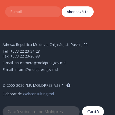
Abonează-te
Adresa: Republica Moldova, Chișinău, str.Puskin, 22
Tel.:
+373 22 23-34-28
Fax: +373 22 23-26-98
E-mail:
anticamera@moldpres.gov.md
E-mail:
inform@moldpres.gov.md
© 2000-2026 "I.P. MOLDPRES A.I.S."
?
Elaborat de
Webconsulting.md
Caută