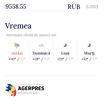
RUB
0.2053
Vremea
Informația oferită de
meteo2.md
Astăzi
Duminică
Luni
Marţi
+30° /
22°
+28° /
20°
+29° /
17°
+32° /
17°