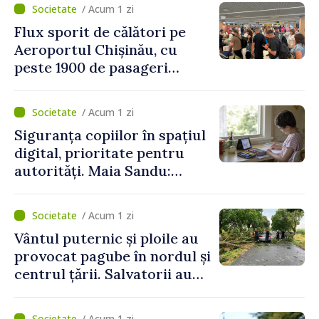
/ Acum 1 zi
Flux sporit de călători pe
Aeroportul Chișinău, cu
peste 1900 de pasageri
deserviți pe oră în perioada
de vârf a concediilor
/ Acum 1 zi
Siguranța copiilor în spațiul
digital, prioritate pentru
autorități. Maia Sandu:
„Trebuie să creăm
mecanisme care să-i
/ Acum 1 zi
protejeze”
Vântul puternic și ploile au
provocat pagube în nordul și
centrul țării. Salvatorii au
intervenit în zece cazuri
/ Acum 1 zi