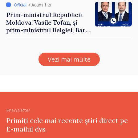
/ Acum 1 zi
Prim-ministrul Republicii
Moldova, Vasile Tofan, și
prim-ministrul Belgiei, Bart
De Wever, au discutat
despre parcursul european
al Republicii Moldova.
Vezi mai multe
#newsletter
Primiți cele mai recente știri direct pe
E-mailul dvs.