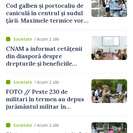
Cod galben și portocaliu de
caniculă în centrul și sudul
țării. Maximele termice vor
ajunge până la 37°C
/ Acum 2 zile
CNAM a informat cetățenii
din diasporă despre
drepturile și beneficiile
asigurării medicale
/ Acum 2 zile
FOTO // Peste 230 de
militari în termen au depus
jurământul militar în
garnizoana Chișinău
/ Acum 2 zile