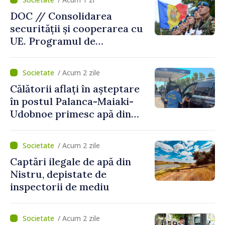
DOC // Consolidarea
securității și cooperarea cu
UE. Programul de
implementare a Strategiei
Naționale de Apărare pentru
/ Acum 2 zile
perioada 2024–2034,
Călătorii aflați în așteptare
publicat în Monitorul Oficial
în postul Palanca-Maiaki-
Udobnoe primesc apă din
partea funcționarilor vamali
și a polițiștilor de frontieră
/ Acum 2 zile
Captări ilegale de apă din
Nistru, depistate de
inspectorii de mediu
/ Acum 2 zile