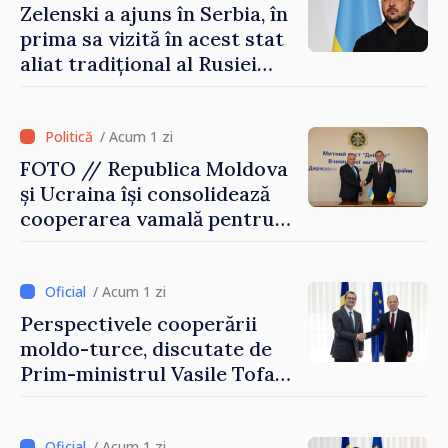
Zelenski a ajuns în Serbia, în
prima sa vizită în acest stat
aliat tradițional al Rusiei
după 2022
/ Acum 1 zi
FOTO // Republica Moldova
și Ucraina își consolidează
cooperarea vamală pentru
securizarea frontierei și
integrarea europeană.
Reuniune la Moghiliov-
/ Acum 1 zi
Podolsk
Perspectivele cooperării
moldo-turce, discutate de
Prim-ministrul Vasile Tofan
și Ambasadorul Turciei,
Uygar Mustafa Sertel
/ Acum 1 zi