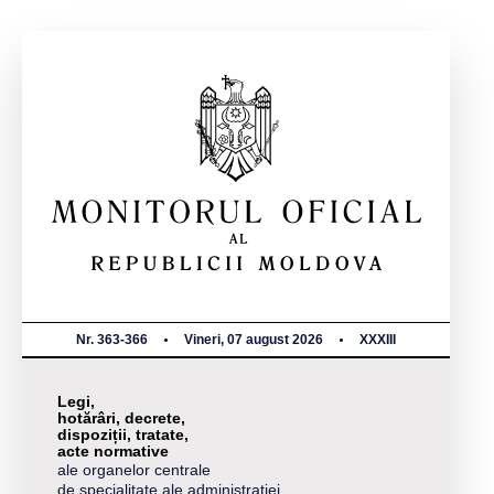
Nr. 363-366
Vineri, 07 august 2026
XXXIII
Legi,
hotărâri, decrete,
dispoziții, tratate,
acte normative
ale organelor centrale
de specialitate ale administrației