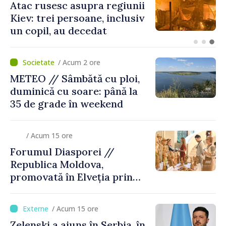
Joseph Burkhalter,
confirmat de Senatul SUA în
calitate de viitor ambasador
în Republica Moldova
/ Acum 2 ore
METEO // Sâmbătă cu ploi,
duminică cu soare: până la
35 de grade în weekend
/ Acum 15 ore
Forumul Diasporei //
Republica Moldova,
promovată în Elveția prin
turism, investiții și
exporturi
/ Acum 15 ore
Zelenski a ajuns în Serbia, în