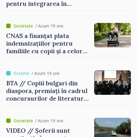
pentru integrarea în
sistemul educațional din
Republica Moldova
/ Acum 19 ore
CNAS a finanțat plata
indemnizațiilor pentru
familiile cu copii și a celor
pentru incapacitate
temporară de muncă
/ Acum 19 ore
BTA // Copiii bulgari din
diaspora, premiați în cadrul
concursurilor de literatură,
artă și muzică organizate de
Agenția Executivă pentru
Bulgarii din Străinătate
/ Acum 19 ore
VIDEO // Șoferii sunt