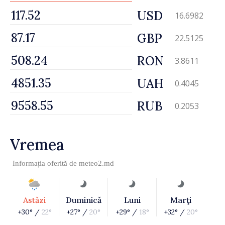
USD
16.6982
GBP
22.5125
RON
3.8611
UAH
0.4045
RUB
0.2053
Vremea
Informația oferită de
meteo2.md
Astăzi
Duminică
Luni
Marţi
+30° /
22°
+27° /
20°
+29° /
18°
+32° /
20°