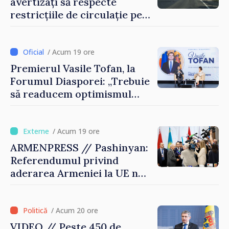
avertizați să respecte
restricțiile de circulație pe
drumul R3, unde se
desfășoară lucrări de
reparație
/ Acum 19 ore
Premierul Vasile Tofan, la
Forumul Diasporei: „Trebuie
să readucem optimismul
oamenilor și încrederea că
Republica Moldova merge în
direcția corectă”
/ Acum 19 ore
ARMENPRESS // Pashinyan:
Referendumul privind
aderarea Armeniei la UE nu
este posibil în această etapă
/ Acum 20 ore
VIDEO // Peste 450 de