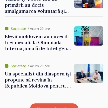
primării au decis
amalgamarea voluntară și
vor beneficia de fonduri
pentru investiții. Igor
Grosu: „Este important să
/ Acum 20 ore
depășim blocajele și să dăm o
Elevii moldoveni au cucerit
șansă localităților să se
trei medalii la Olimpiada
dezvolte”
Internațională de Inteligență
Artificială
/ Acum 20 ore
Un specialist din diaspora își
propune să revină în
Republica Moldova pentru a
contribui la dezvoltarea
registrului naval național