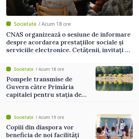
/ Acum 18 ore
CNAS organizează o sesiune de informare
despre acordarea prestațiilor sociale și
serviciile electronice. Cetățenii, invitați să
se înscrie la eveniment
/ Acum 18 ore
Pompele transmise de
Guvern către Primăria
capitalei pentru stația de
captarea a apei de la Vadul
lui Vodă au fost instalate și
puse în funcțiune
/ Acum 19 ore
Copiii din diaspora vor
beneficia de noi facilități