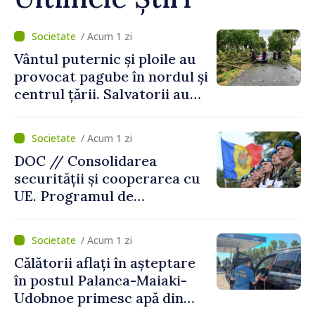
/ Acum 1 zi
Vântul puternic și ploile au
provocat pagube în nordul și
centrul țării. Salvatorii au
intervenit în zece cazuri
/ Acum 1 zi
DOC // Consolidarea
securității și cooperarea cu
UE. Programul de
implementare a Strategiei
Naționale de Apărare pentru
/ Acum 1 zi
perioada 2024–2034,
Călătorii aflați în așteptare
publicat în Monitorul Oficial
în postul Palanca-Maiaki-
Udobnoe primesc apă din