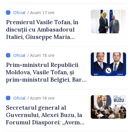
și Ambasadorul Turciei,
Uygar Mustafa Sertel
/ Acum 17 ore
Premierul Vasile Tofan, în
discuții cu Ambasadorul
Italiei, Giuseppe Maria
Perricone
/ Acum 18 ore
Prim-ministrul Republicii
Moldova, Vasile Tofan, și
prim-ministrul Belgiei, Bart
De Wever, au discutat
despre parcursul european
/ Acum 18 ore
al Republicii Moldova.
Secretarul general al
Guvernului, Alexei Buzu, la
Forumul Diasporei: „Avem
nevoie de fiecare dintre