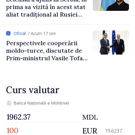
prima sa vizită în acest stat
aliat tradițional al Rusiei
după 2022
/ Acum 17 ore
Perspectivele cooperării
moldo-turce, discutate de
Prim-ministrul Vasile Tofan
și Ambasadorul Turciei,
Uygar Mustafa Sertel
Curs valutar
Banca Națională a Moldovei
MDL
EUR
19.6237