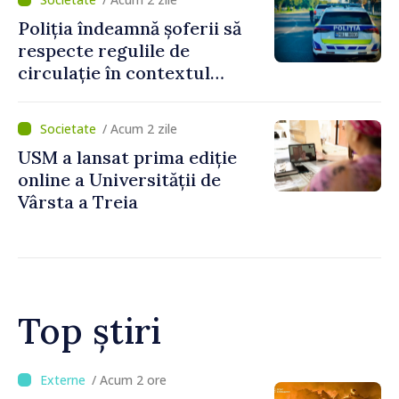
Poliția îndeamnă șoferii să
respecte regulile de
circulație în contextul
intensificării traficului din
perioada concediilor
/ Acum 2 zile
USM a lansat prima ediție
online a Universității de
Vârsta a Treia
Top știri
/ Acum 48 minute