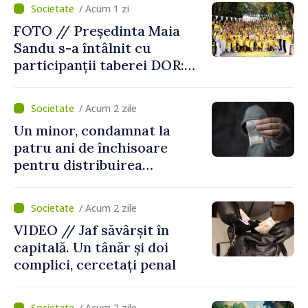
/ Acum 1 zi
FOTO // Președinta Maia
Sandu s-a întâlnit cu
participanții taberei DOR:
„Legătura lor cu țara
noastră rămâne puternică”
/ Acum 2 zile
Un minor, condamnat la
patru ani de închisoare
pentru distribuirea
drogurilor în raionul Edineț
/ Acum 2 zile
VIDEO // Jaf săvârșit în
capitală. Un tânăr și doi
complici, cercetați penal
/ Acum 2 zile