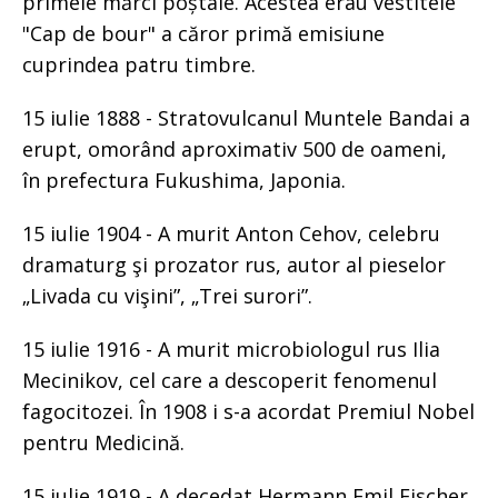
primele mărci poștale. Acestea erau vestitele
"Cap de bour" a căror primă emisiune
cuprindea patru timbre.
15 iulie 1888 - Stratovulcanul Muntele Bandai a
erupt, omorând aproximativ 500 de oameni,
în prefectura Fukushima, Japonia.
15 iulie 1904 - A murit Anton Cehov, celebru
dramaturg şi prozator rus, autor al pieselor
„Livada cu vişini”, „Trei surori”.
15 iulie 1916 - A murit microbiologul rus Ilia
Mecinikov, cel care a descoperit fenomenul
fagocitozei. În 1908 i s-a acordat Premiul Nobel
pentru Medicină.
15 iulie 1919 - A decedat Hermann Emil Fischer,