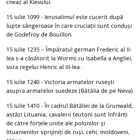
cneaz al Kievului.
15 iulie 1099 - Ierusalimul este cucerit după
lupte sângeroase în care cruciații sunt conduși
de Godefroy de Bouillon.
15 iulie 1235 – Împăratul german Frederic al II-
lea s-a căsătorit la Worms cu Isabella a Angliei,
sora regelui Henric al III-lea.
15 iulie 1240 - Victoria armatelor rusești
asupra armatelor suedeze (Bătălia de pe Neva).
15 iulie 1410 - În cadrul Bătăliei de la Grunwald,
astăzi Lituania, cavalerii teutoni sunt înfrânți
de către forțele unite ale polonilor și
lituanienilor sprijiniți de ruși, cehi, moldoveni,