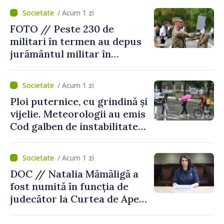
/ Acum 1 zi
FOTO // Peste 230 de
militari în termen au depus
jurământul militar în
garnizoana Chișinău
/ Acum 1 zi
Ploi puternice, cu grindină și
vijelie. Meteorologii au emis
Cod galben de instabilitate
atmosferică
/ Acum 1 zi
DOC // Natalia Mămăligă a
fost numită în funcția de
judecător la Curtea de Apel
Centru