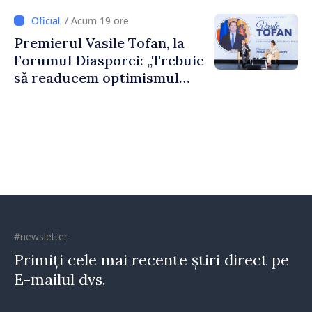
dumneavoastră pentru a
/ Acum 19 ore
construi comunități mai
Premierul Vasile Tofan, la
puternice”
Forumul Diasporei: „Trebuie
să readucem optimismul
oamenilor și încrederea că
Republica Moldova merge în
direcția corectă”
#newsletter
Primiți cele mai recente știri direct pe
E-mailul dvs.