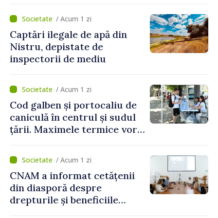
partea funcționarilor vamali
și a polițiștilor de frontieră
/ Acum 1 zi
Captări ilegale de apă din
Nistru, depistate de
inspectorii de mediu
/ Acum 1 zi
Cod galben și portocaliu de
caniculă în centrul și sudul
țării. Maximele termice vor
ajunge până la 37°C
/ Acum 1 zi
CNAM a informat cetățenii
din diasporă despre
drepturile și beneficiile
asigurării medicale