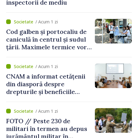
inspectorii de mediu
/ Acum 1 zi
Cod galben și portocaliu de
caniculă în centrul și sudul
țării. Maximele termice vor
ajunge până la 37°C
/ Acum 1 zi
CNAM a informat cetățenii
din diasporă despre
drepturile și beneficiile
asigurării medicale
/ Acum 1 zi
FOTO // Peste 230 de
militari în termen au depus
jurământul militar în