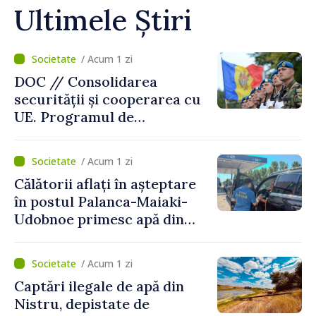
Ultimele Știri
/ Acum 1 zi
DOC // Consolidarea
securității și cooperarea cu
UE. Programul de
implementare a Strategiei
Naționale de Apărare pentru
/ Acum 1 zi
perioada 2024–2034,
Călătorii aflați în așteptare
publicat în Monitorul Oficial
în postul Palanca-Maiaki-
Udobnoe primesc apă din
partea funcționarilor vamali
și a polițiștilor de frontieră
/ Acum 1 zi
Captări ilegale de apă din
Nistru, depistate de