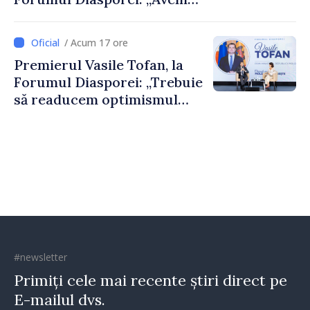
nevoie de fiecare dintre
dumneavoastră pentru a
/ Acum 17 ore
construi comunități mai
Premierul Vasile Tofan, la
puternice”
Forumul Diasporei: „Trebuie
să readucem optimismul
oamenilor și încrederea că
Republica Moldova merge în
direcția corectă”
#newsletter
Primiți cele mai recente știri direct pe
E-mailul dvs.