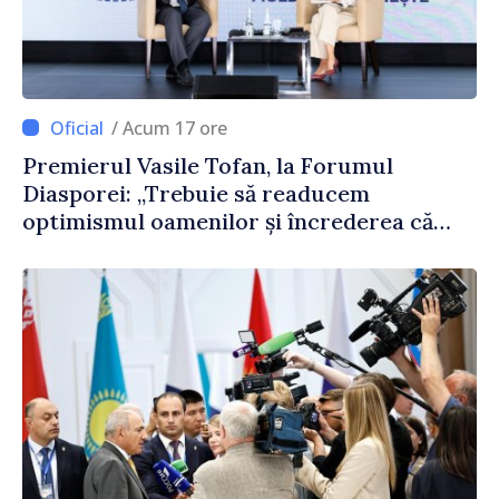
/ Acum 17 ore
Premierul Vasile Tofan, la Forumul
Diasporei: „Trebuie să readucem
optimismul oamenilor și încrederea că
Republica Moldova merge în direcția
corectă”