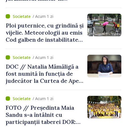
garnizoana Chișinău
/ Acum 1 zi
Ploi puternice, cu grindină și
vijelie. Meteorologii au emis
Cod galben de instabilitate
atmosferică
/ Acum 1 zi
DOC // Natalia Mămăligă a
fost numită în funcția de
judecător la Curtea de Apel
Centru
/ Acum 1 zi
FOTO // Președinta Maia
Sandu s-a întâlnit cu
participanții taberei DOR: