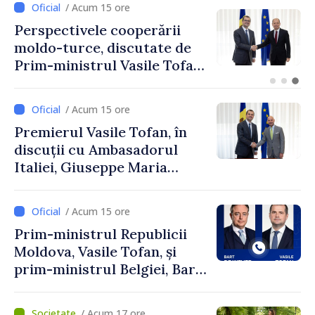
/ Acum 12 ore
Forumul Diasporei //
Republica Moldova,
promovată în Elveția prin
turism, investiții și
exporturi
/ Acum 15 ore
Premierul Vasile Tofan, în
discuții cu Ambasadorul
Italiei, Giuseppe Maria
Perricone
/ Acum 15 ore
Prim-ministrul Republicii
Moldova, Vasile Tofan, și
prim-ministrul Belgiei, Bart
De Wever, au discutat
despre parcursul european
/ Acum 17 ore