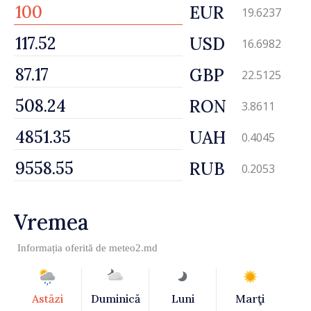
EUR
19.6237
USD
16.6982
GBP
22.5125
RON
3.8611
UAH
0.4045
RUB
0.2053
Vremea
Informația oferită de
meteo2.md
Astăzi
Duminică
Luni
Marţi