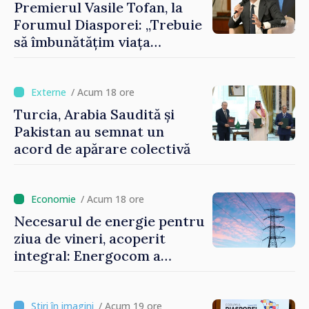
Premierul Vasile Tofan, la
Forumul Diasporei: „Trebuie
să îmbunătățim viața
oamenilor și să repornim
motoarele economiei”
/ Acum 18 ore
Turcia, Arabia Saudită și
Pakistan au semnat un
acord de apărare colectivă
/ Acum 18 ore
Necesarul de energie pentru
ziua de vineri, acoperit
integral: Energocom a
rezervat volumele
/ Acum 19 ore