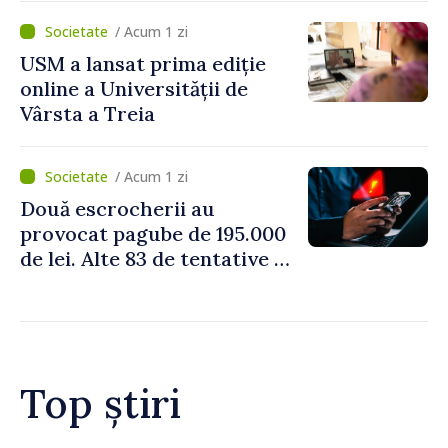
perioada concediilor
/ Acum 1 zi
USM a lansat prima ediție
online a Universității de
Vârsta a Treia
/ Acum 1 zi
Două escrocherii au
provocat pagube de 195.000
de lei. Alte 83 de tentative au
fost dejucate
Top știri