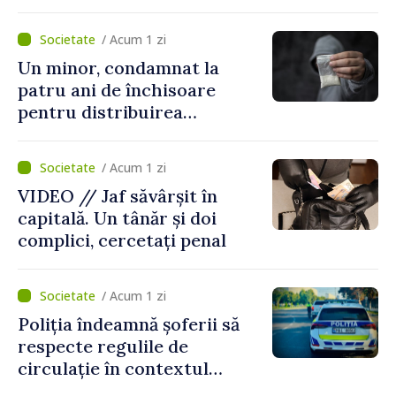
„Legătura lor cu țara
noastră rămâne puternică”
/ Acum 1 zi
Un minor, condamnat la
patru ani de închisoare
pentru distribuirea
drogurilor în raionul Edineț
/ Acum 1 zi
VIDEO // Jaf săvârșit în
capitală. Un tânăr și doi
complici, cercetați penal
/ Acum 1 zi
Poliția îndeamnă șoferii să
respecte regulile de
circulație în contextul
intensificării traficului din