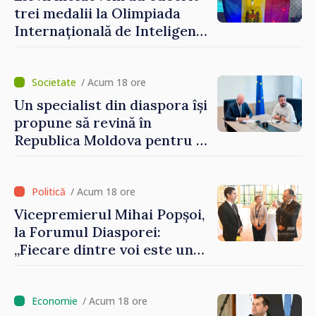
șansă localităților să se
trei medalii la Olimpiada
dezvolte”
Internațională de Inteligență
Artificială
/ Acum 18 ore
Un specialist din diaspora își
propune să revină în
Republica Moldova pentru a
contribui la dezvoltarea
registrului naval național
/ Acum 18 ore
Vicepremierul Mihai Popșoi,
la Forumul Diasporei:
„Fiecare dintre voi este un
ambasador al țării noastre și
contribuie la promovarea
imaginii Republicii Moldova”
/ Acum 18 ore