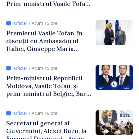
Prim-ministrul Vasile Tofan
și Ambasadorul Turciei,
Uygar Mustafa Sertel
/ Acum 15 ore
Premierul Vasile Tofan, în
discuții cu Ambasadorul
Italiei, Giuseppe Maria
Perricone
/ Acum 15 ore
Prim-ministrul Republicii
Moldova, Vasile Tofan, și
prim-ministrul Belgiei, Bart
De Wever, au discutat
despre parcursul european
/ Acum 16 ore
al Republicii Moldova.
Secretarul general al
Guvernului, Alexei Buzu, la
Forumul Diasporei: „Avem