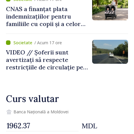
al Republicii Moldova.
CNAS a finanțat plata
indemnizațiilor pentru
familiile cu copii și a celor
pentru incapacitate
temporară de muncă
/ Acum 17 ore
VIDEO // Șoferii sunt
avertizați să respecte
restricțiile de circulație pe
drumul R3, unde se
desfășoară lucrări de
reparație
Curs valutar
Banca Națională a Moldovei
MDL