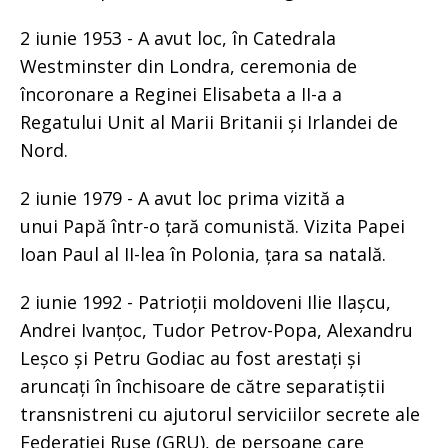
2 iunie 1953 - A avut loc, în Catedrala
Westminster din Londra, ceremonia de
încoronare a Reginei Elisabeta a II-a a
Regatului Unit al Marii Britanii și Irlandei de
Nord.
2 iunie 1979 - A avut loc prima vizită a
unui Papă într-o țară comunistă. Vizita Papei
Ioan Paul al II-lea în Polonia, țara sa natală.
2 iunie 1992 - Patrioții moldoveni Ilie Ilașcu,
Andrei Ivanțoc, Tudor Petrov-Popa, Alexandru
Leșco și Petru Godiac au fost arestați și
aruncați în închisoare de către separatiștii
transnistreni cu ajutorul serviciilor secrete ale
Federației Ruse (GRU), de persoane care