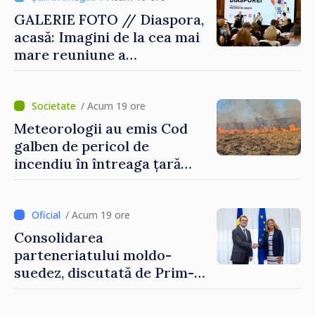
GALERIE FOTO // Diaspora,
acasă: Imagini de la cea mai
mare reuniune a
moldovenilor de peste
hotare
/ Acum 19 ore
Meteorologii au emis Cod
galben de pericol de
incendiu în întreaga țară
până pe 14 august
/ Acum 19 ore
Consolidarea
parteneriatului moldo-
suedez, discutată de Prim-
ministrul Vasile Tofan și
Ambasadoarea Suediei,