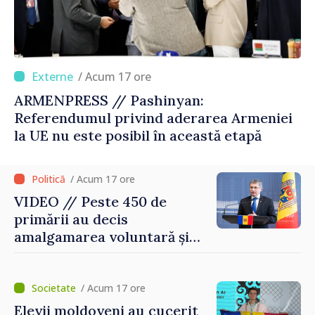
/ Acum 17 ore
ARMENPRESS // Pashinyan:
Referendumul privind aderarea Armeniei
la UE nu este posibil în această etapă
/ Acum 17 ore
VIDEO // Peste 450 de
primării au decis
amalgamarea voluntară și
vor beneficia de fonduri
pentru investiții. Igor
Grosu: „Este important să
/ Acum 17 ore
depășim blocajele și să dăm o
Elevii moldoveni au cucerit