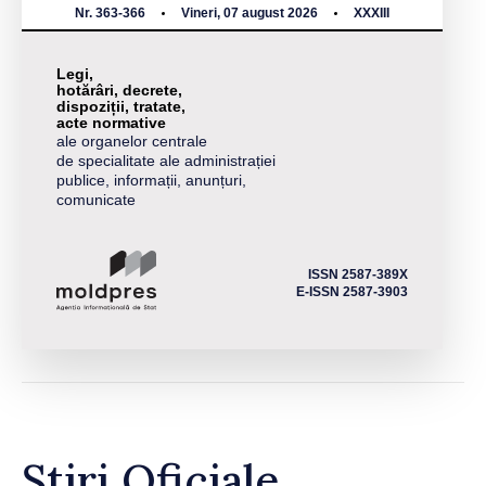
Nr. 363-366
Vineri, 07 august 2026
XXXIII
Legi,
hotărâri, decrete,
dispoziții, tratate,
acte normative
ale organelor centrale
de specialitate ale administrației
publice, informații, anunțuri,
comunicate
ISSN 2587-389X
E-ISSN 2587-3903
Știri Oficiale