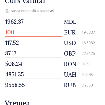
Curs valutar
șansă localităților să se
dezvolte”
Banca Națională a Moldovei
MDL
EUR
19.6237
USD
16.6982
GBP
22.5125
RON
3.8611
UAH
0.4045
RUB
0.2053
Vremea