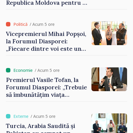
Republica Moldova pentru a
contribui la dezvoltarea
registrului naval național
/ Acum 5 ore
Vicepremierul Mihai Popșoi,
la Forumul Diasporei:
„Fiecare dintre voi este un
ambasador al țării noastre și
contribuie la promovarea
imaginii Republicii Moldova”
/ Acum 5 ore
Premierul Vasile Tofan, la
Forumul Diasporei: „Trebuie
să îmbunătățim viața
oamenilor și să repornim
motoarele economiei”
/ Acum 5 ore
Turcia, Arabia Saudită și