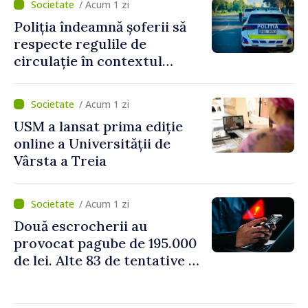
/ Acum 1 zi
Poliția îndeamnă șoferii să
respecte regulile de
circulație în contextul
intensificării traficului din
perioada concediilor
/ Acum 1 zi
USM a lansat prima ediție
online a Universității de
Vârsta a Treia
/ Acum 1 zi
Două escrocherii au
provocat pagube de 195.000
de lei. Alte 83 de tentative au
fost dejucate