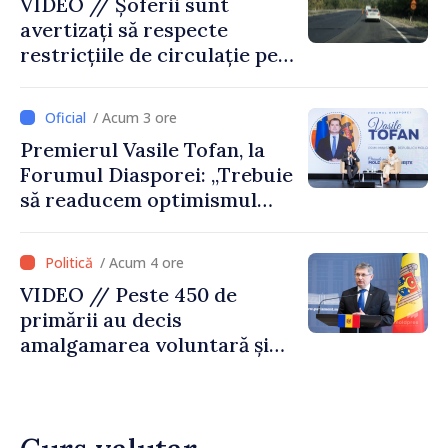
VIDEO // Șoferii sunt
avertizați să respecte
restricțiile de circulație pe
drumul R3, unde se
desfășoară lucrări de
/ Acum 3 ore
reparație
Premierul Vasile Tofan, la
Forumul Diasporei: „Trebuie
să readucem optimismul
oamenilor și încrederea că
Republica Moldova merge în
/ Acum 4 ore
direcția corectă”
VIDEO // Peste 450 de
primării au decis
amalgamarea voluntară și
vor beneficia de fonduri
pentru investiții. Igor
Grosu: „Este important să
depășim blocajele și să dăm o