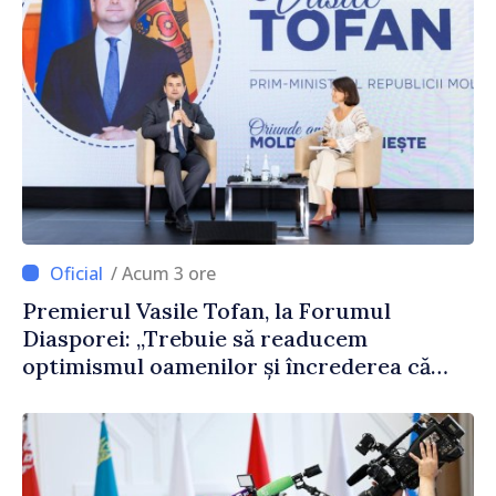
/ Acum 3 ore
Premierul Vasile Tofan, la Forumul
Diasporei: „Trebuie să readucem
optimismul oamenilor și încrederea că
Republica Moldova merge în direcția
corectă”