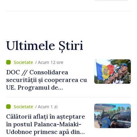
Ultimele Știri
/ Acum 12 ore
DOC // Consolidarea
securității și cooperarea cu
UE. Programul de
implementare a Strategiei
Naționale de Apărare pentru
/ Acum 1 zi
perioada 2024–2034,
Călătorii aflați în așteptare
publicat în Monitorul Oficial
în postul Palanca-Maiaki-
Udobnoe primesc apă din