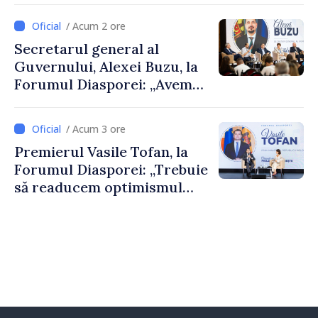
despre parcursul european
/ Acum 2 ore
al Republicii Moldova.
Secretarul general al
Guvernului, Alexei Buzu, la
Forumul Diasporei: „Avem
nevoie de fiecare dintre
dumneavoastră pentru a
/ Acum 3 ore
construi comunități mai
Premierul Vasile Tofan, la
puternice”
Forumul Diasporei: „Trebuie
să readucem optimismul
oamenilor și încrederea că
Republica Moldova merge în
direcția corectă”