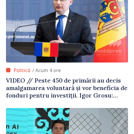
/ Acum 4 ore
VIDEO // Peste 450 de primării au decis
amalgamarea voluntară și vor beneficia de
fonduri pentru investiții. Igor Grosu:
„Este important să depășim blocajele și să
dăm o șansă localităților să se dezvolte”