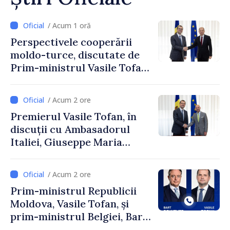
/ Acum 1 oră
Perspectivele cooperării
moldo-turce, discutate de
Prim-ministrul Vasile Tofan
și Ambasadorul Turciei,
Uygar Mustafa Sertel
/ Acum 2 ore
Premierul Vasile Tofan, în
discuții cu Ambasadorul
Italiei, Giuseppe Maria
Perricone
/ Acum 2 ore
Prim-ministrul Republicii
Moldova, Vasile Tofan, și
prim-ministrul Belgiei, Bart
De Wever, au discutat