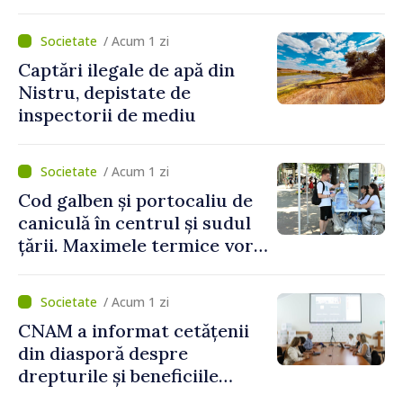
partea funcționarilor vamali
și a polițiștilor de frontieră
/ Acum 1 zi
Captări ilegale de apă din
Nistru, depistate de
inspectorii de mediu
/ Acum 1 zi
Cod galben și portocaliu de
caniculă în centrul și sudul
țării. Maximele termice vor
ajunge până la 37°C
/ Acum 1 zi
CNAM a informat cetățenii
din diasporă despre
drepturile și beneficiile
asigurării medicale