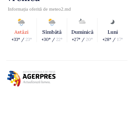
Informația oferită de
meteo2.md
Astăzi
Sîmbătă
Duminică
Luni
+33° /
23°
+30° /
22°
+27° /
20°
+28° /
17°