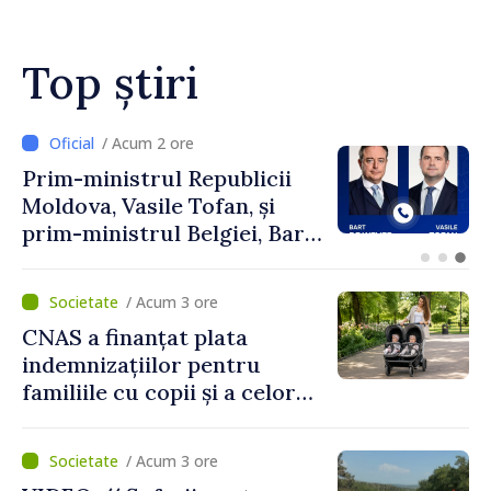
Top știri
/ Acum 1 oră
Perspectivele cooperării
moldo-turce, discutate de
Prim-ministrul Vasile Tofan
și Ambasadorul Turciei,
Uygar Mustafa Sertel
/ Acum 3 ore
CNAS a finanțat plata
indemnizațiilor pentru
familiile cu copii și a celor
pentru incapacitate
temporară de muncă
/ Acum 3 ore