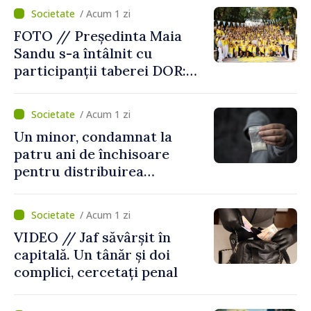
/ Acum 1 zi
FOTO // Președinta Maia
Sandu s-a întâlnit cu
participanții taberei DOR:
„Legătura lor cu țara
noastră rămâne puternică”
/ Acum 1 zi
Un minor, condamnat la
patru ani de închisoare
pentru distribuirea
drogurilor în raionul Edineț
/ Acum 1 zi
VIDEO // Jaf săvârșit în
capitală. Un tânăr și doi
complici, cercetați penal