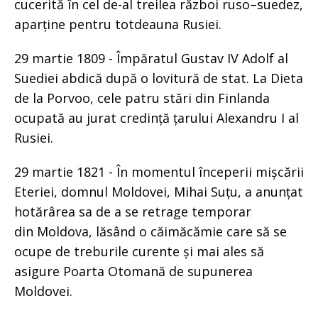
cucerită în cel de-al treilea război ruso–suedez,
aparține pentru totdeauna Rusiei.
29 martie 1809 - Împăratul Gustav IV Adolf al
Suediei abdică după o lovitură de stat. La Dieta
de la Porvoo, cele patru stări din Finlanda
ocupată au jurat credință țarului Alexandru I al
Rusiei.
29 martie 1821 - În momentul începerii mișcării
Eteriei, domnul Moldovei, Mihai Suțu, a anunțat
hotărârea sa de a se retrage temporar
din Moldova, lăsând o căimăcămie care să se
ocupe de treburile curente și mai ales să
asigure Poarta Otomană de supunerea
Moldovei.