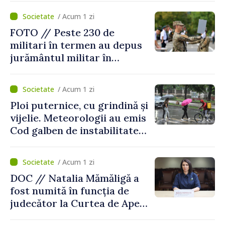
/ Acum 1 zi
FOTO // Peste 230 de
militari în termen au depus
jurământul militar în
garnizoana Chișinău
/ Acum 1 zi
Ploi puternice, cu grindină și
vijelie. Meteorologii au emis
Cod galben de instabilitate
atmosferică
/ Acum 1 zi
DOC // Natalia Mămăligă a
fost numită în funcția de
judecător la Curtea de Apel
Centru