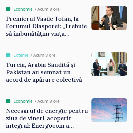
contribuie la promovarea
imaginii Republicii Moldova”
/ Acum 8 ore
Premierul Vasile Tofan, la
Forumul Diasporei: „Trebuie
să îmbunătățim viața
oamenilor și să repornim
motoarele economiei”
/ Acum 8 ore
Turcia, Arabia Saudită și
Pakistan au semnat un
acord de apărare colectivă
/ Acum 8 ore
Necesarul de energie pentru
ziua de vineri, acoperit
integral: Energocom a
rezervat volumele