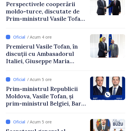
Perspectivele cooperării
moldo-turce, discutate de
Prim-ministrul Vasile Tofan
și Ambasadorul Turciei,
Uygar Mustafa Sertel
/ Acum 4 ore
Premierul Vasile Tofan, în
discuții cu Ambasadorul
Italiei, Giuseppe Maria
Perricone
/ Acum 5 ore
Prim-ministrul Republicii
Moldova, Vasile Tofan, și
prim-ministrul Belgiei, Bart
De Wever, au discutat
despre parcursul european
/ Acum 5 ore
al Republicii Moldova.