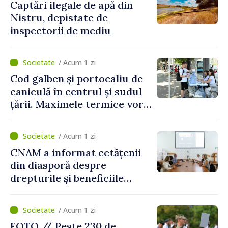
Captări ilegale de apă din
Nistru, depistate de
inspectorii de mediu
/ Acum 1 zi
Cod galben și portocaliu de
caniculă în centrul și sudul
țării. Maximele termice vor
ajunge până la 37°C
/ Acum 1 zi
CNAM a informat cetățenii
din diasporă despre
drepturile și beneficiile
asigurării medicale
/ Acum 1 zi
FOTO // Peste 230 de