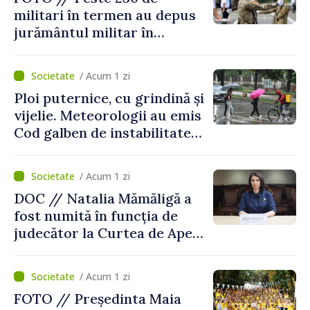
militari în termen au depus
jurământul militar în
garnizoana Chișinău
/ Acum 1 zi
Ploi puternice, cu grindină și
vijelie. Meteorologii au emis
Cod galben de instabilitate
atmosferică
/ Acum 1 zi
DOC // Natalia Mămăligă a
fost numită în funcția de
judecător la Curtea de Apel
Centru
/ Acum 1 zi
FOTO // Președinta Maia