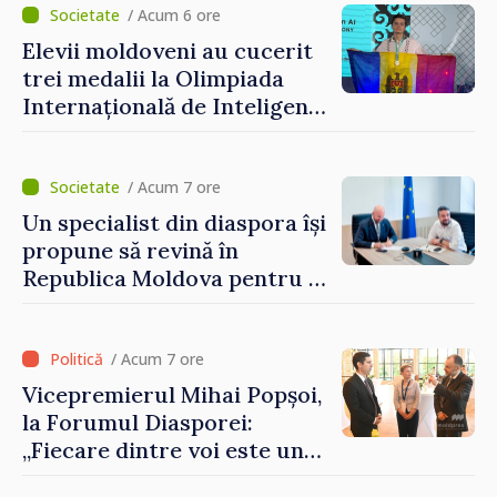
Grosu: „Este important să
/ Acum 6 ore
depășim blocajele și să dăm o
Elevii moldoveni au cucerit
șansă localităților să se
trei medalii la Olimpiada
dezvolte”
Internațională de Inteligență
Artificială
/ Acum 7 ore
Un specialist din diaspora își
propune să revină în
Republica Moldova pentru a
contribui la dezvoltarea
registrului naval național
/ Acum 7 ore
Vicepremierul Mihai Popșoi,
la Forumul Diasporei:
„Fiecare dintre voi este un
ambasador al țării noastre și