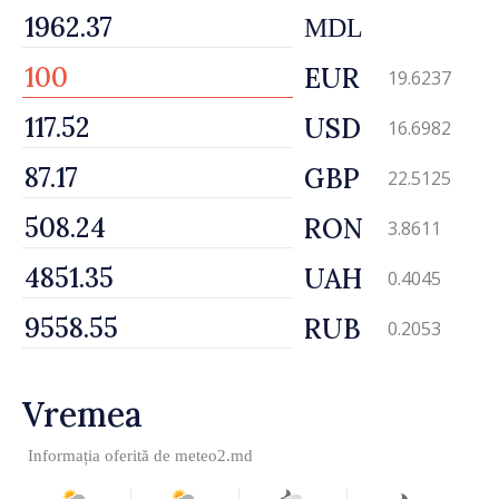
MDL
EUR
19.6237
USD
16.6982
GBP
22.5125
RON
3.8611
UAH
0.4045
RUB
0.2053
Vremea
Informația oferită de
meteo2.md