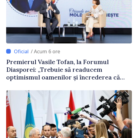
/ Acum 6 ore
Premierul Vasile Tofan, la Forumul
Diasporei: „Trebuie să readucem
optimismul oamenilor și încrederea că
Republica Moldova merge în direcția
corectă”