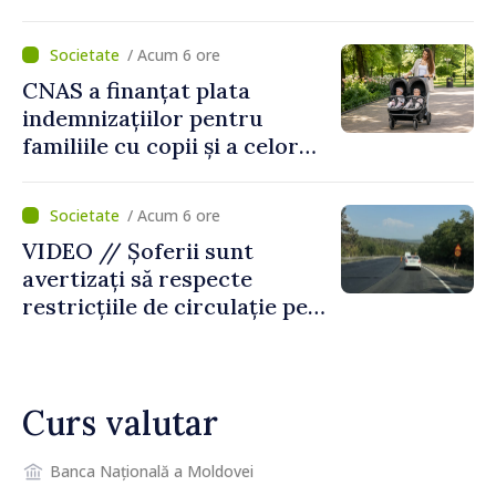
De Wever, au discutat
despre parcursul european
/ Acum 6 ore
al Republicii Moldova.
CNAS a finanțat plata
indemnizațiilor pentru
familiile cu copii și a celor
pentru incapacitate
temporară de muncă
/ Acum 6 ore
VIDEO // Șoferii sunt
avertizați să respecte
restricțiile de circulație pe
drumul R3, unde se
desfășoară lucrări de
reparație
Curs valutar
Banca Națională a Moldovei