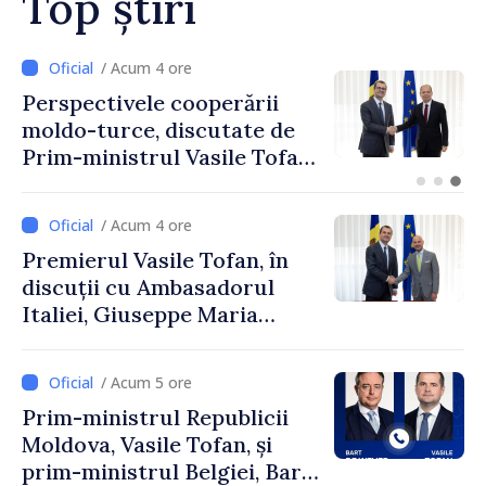
Top știri
/ Acum 1 oră
Forumul Diasporei //
Republica Moldova,
promovată în Elveția prin
turism, investiții și
exporturi
/ Acum 4 ore
Premierul Vasile Tofan, în
discuții cu Ambasadorul
Italiei, Giuseppe Maria
Perricone
/ Acum 5 ore
Prim-ministrul Republicii
Moldova, Vasile Tofan, și
prim-ministrul Belgiei, Bart