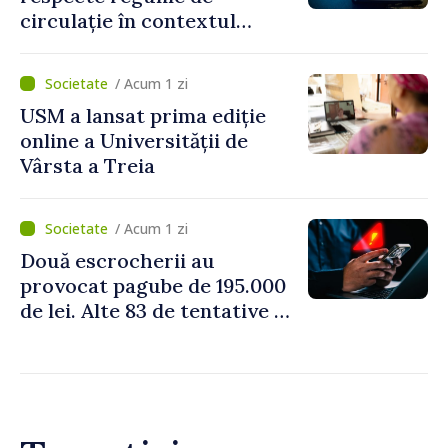
circulație în contextul
intensificării traficului din
perioada concediilor
/ Acum 1 zi
USM a lansat prima ediție
online a Universității de
Vârsta a Treia
/ Acum 1 zi
Două escrocherii au
provocat pagube de 195.000
de lei. Alte 83 de tentative au
fost dejucate