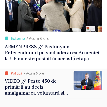
/ Acum 6 ore
ARMENPRESS // Pashinyan:
Referendumul privind aderarea Armeniei
la UE nu este posibil în această etapă
/ Acum 6 ore
VIDEO // Peste 450 de
primării au decis
amalgamarea voluntară și
vor beneficia de fonduri
pentru investiții. Igor