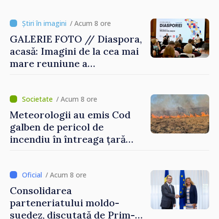
/ Acum 8 ore
GALERIE FOTO // Diaspora,
acasă: Imagini de la cea mai
mare reuniune a
moldovenilor de peste
hotare
/ Acum 8 ore
Meteorologii au emis Cod
galben de pericol de
incendiu în întreaga țară
până pe 14 august
/ Acum 8 ore
Consolidarea
parteneriatului moldo-
suedez, discutată de Prim-