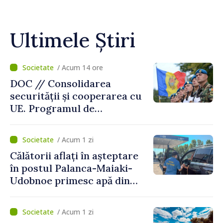
Ultimele Știri
/ Acum 14 ore
DOC // Consolidarea
securității și cooperarea cu
UE. Programul de
implementare a Strategiei
Naționale de Apărare pentru
/ Acum 1 zi
perioada 2024–2034,
Călătorii aflați în așteptare
publicat în Monitorul Oficial
în postul Palanca-Maiaki-
Udobnoe primesc apă din
partea funcționarilor vamali
și a polițiștilor de frontieră
/ Acum 1 zi