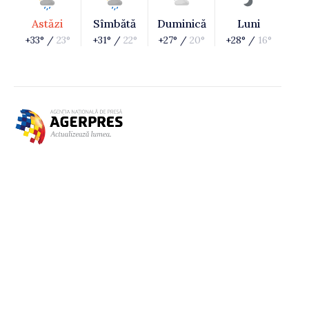
Astăzi
Sîmbătă
Duminică
Luni
+33° /
23°
+31° /
22°
+27° /
20°
+28° /
16°