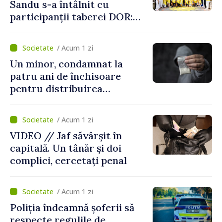
Sandu s-a întâlnit cu
participanții taberei DOR:
„Legătura lor cu țara
noastră rămâne puternică”
/ Acum 1 zi
Un minor, condamnat la
patru ani de închisoare
pentru distribuirea
drogurilor în raionul Edineț
/ Acum 1 zi
VIDEO // Jaf săvârșit în
capitală. Un tânăr și doi
complici, cercetați penal
/ Acum 1 zi
Poliția îndeamnă șoferii să
respecte regulile de