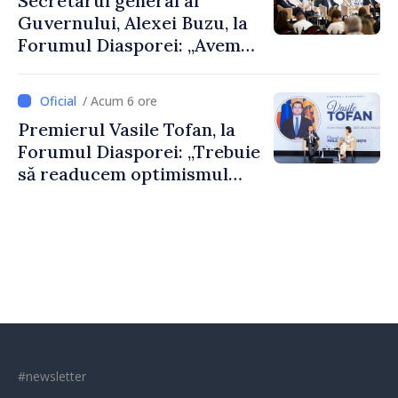
Secretarul general al
Guvernului, Alexei Buzu, la
Forumul Diasporei: „Avem
nevoie de fiecare dintre
dumneavoastră pentru a
/ Acum 6 ore
construi comunități mai
Premierul Vasile Tofan, la
puternice”
Forumul Diasporei: „Trebuie
să readucem optimismul
oamenilor și încrederea că
Republica Moldova merge în
direcția corectă”
#newsletter