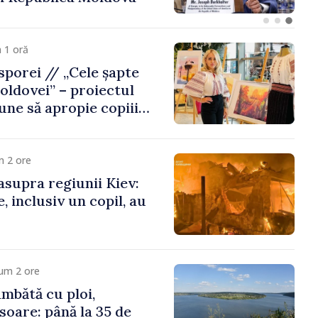
Republica Moldova
 1 oră
porei // „Cele șapte
oldovei” – proiectul
une să apropie copiii
 de țara de origine
m 2 ore
asupra regiunii Kiev:
, inclusiv un copil, au
um 2 ore
mbătă cu ploi,
soare: până la 35 de