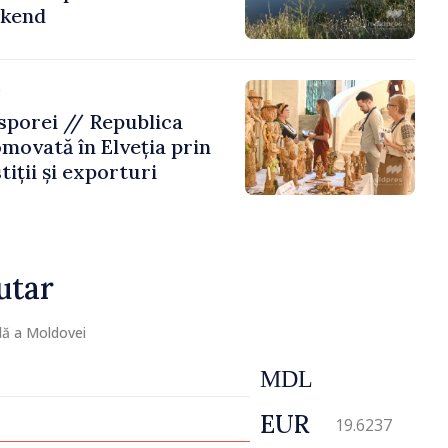
ekend
e
porei // Republica
movată în Elveția prin
tiții și exporturi
utar
lă a Moldovei
MDL
EUR
19.6237