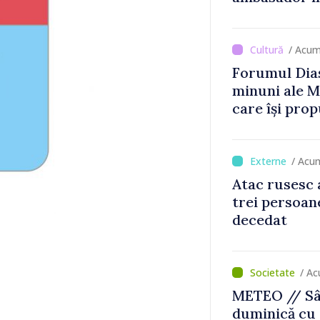
Britanie și 
/ Acum
Forumul Dias
minuni ale M
care își prop
din diaspora
/ Acu
Atac rusesc 
trei persoane
decedat
/ Ac
METEO // Sâ
duminică cu 