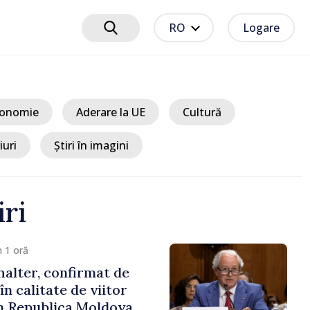
RO
Logare
onomie
Aderare la UE
Cultură
iuri
Știri în imagini
iri
cum 12 minute
t EU // Tamara
treprenoarea care
 punți între Marea