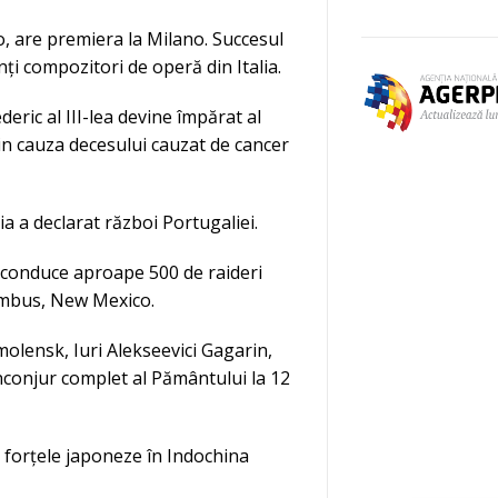
o, are premiera la Milano. Succesul
nți compozitori de operă din Italia.
eric al III-lea devine împărat al
in cauza decesului cauzat de cancer
a a declarat război Portugaliei.
a conduce aproape 500 de raideri
lumbus, New Mexico.
molensk, Iuri Alekseevici Gagarin,
înconjur complet al Pământului la 12
, forțele japoneze în Indochina