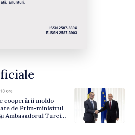
ații, anunțuri,
ISSN 2587-389X
E-ISSN 2587-3903
ficiale
18 ore
e cooperării moldo-
tate de Prim-ministrul
 și Ambasadorul Turciei,
fa Sertel