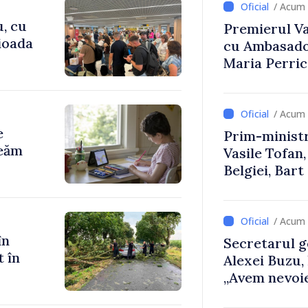
/ Acum 
u, cu
Premierul Vas
rioada
cu Ambasador
Maria Perri
/ Acum 
e
Prim-ministr
reăm
Vasile Tofan,
Belgiei, Bar
despre parcu
Republicii M
/ Acum 
în
Secretarul g
t în
Alexei Buzu,
„Avem nevoie
dumneavoast