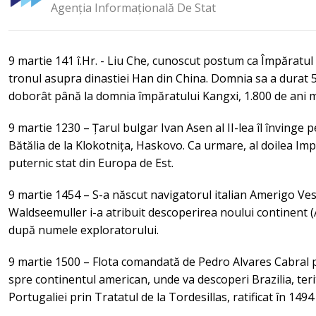
Agenția Informațională De Stat
9 martie 141 î.Hr. - Liu Che, cunoscut postum ca Împăratul
tronul asupra dinastiei Han din China. Domnia sa a durat 5
doborât până la domnia împăratului Kangxi, 1.800 de ani m
9 martie 1230 – Țarul bulgar Ivan Asen al II-lea îl învinge 
Bătălia de la Klokotnița, Haskovo. Ca urmare, al doilea Imp
puternic stat din Europa de Est.
9 martie 1454 – S-a născut navigatorul italian Amerigo Ve
Waldseemuller i-a atribuit descoperirea noului continent (
după numele exploratorului.
9 martie 1500 – Flota comandată de Pedro Alvares Cabral 
spre continentul american, unde va descoperi Brazilia, terit
Portugaliei prin Tratatul de la Tordesillas, ratificat în 149