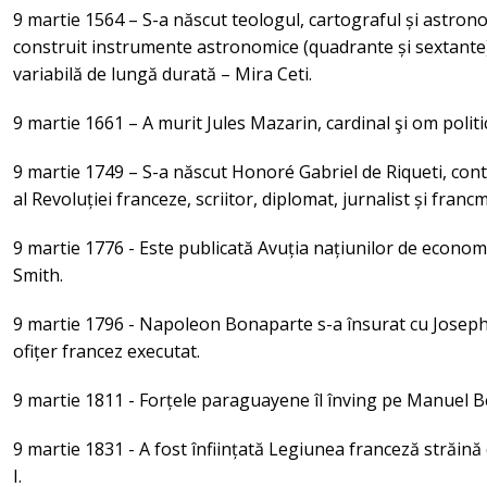
9 martie 1564 – S-a născut teologul, cartograful și astro
construit instrumente astronomice (quadrante și sextante)
variabilă de lungă durată – Mira Ceti.
9 martie 1661 – A murit Jules Mazarin, cardinal şi om politi
9 martie 1749 – S-a născut Honoré Gabriel de Riqueti, cont
al Revoluției franceze, scriitor, diplomat, jurnalist și franc
9 martie 1776 - Este publicată Avuția națiunilor de economi
Smith.
9 martie 1796 - Napoleon Bonaparte s-a însurat cu Josep
ofițer francez executat.
9 martie 1811 - Forțele paraguayene îl înving pe Manuel Be
9 martie 1831 - A fost înființată Legiunea franceză străină 
I.