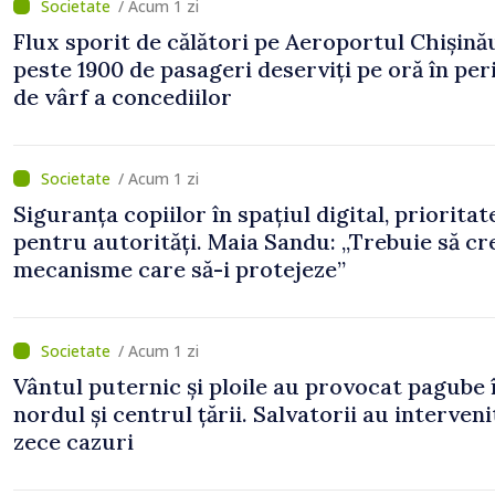
/ Acum 1 zi
Flux sporit de călători pe Aeroportul Chișină
peste 1900 de pasageri deserviți pe oră în pe
de vârf a concediilor
/ Acum 1 zi
Siguranța copiilor în spațiul digital, prioritat
pentru autorități. Maia Sandu: „Trebuie să c
mecanisme care să-i protejeze”
/ Acum 1 zi
Vântul puternic și ploile au provocat pagube 
nordul și centrul țării. Salvatorii au interveni
zece cazuri