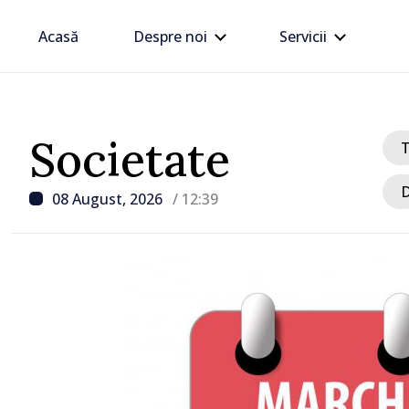
Acasă
Despre noi
Servicii
Societate
D
08 August, 2026
/ 12:39
/ Acum 1 oră
Joseph Burkhalter, conf
Senatul SUA în calitate d
ambasador în Republica