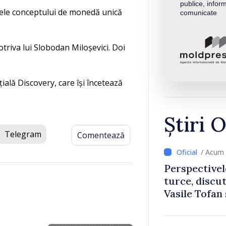
publice, inform
zele conceptului de monedă unică
comunicate
triva lui Slobodan Miloșevici. Doi
ială Discovery, care își încetează
Știri O
Telegram
Comentează
/ Acum 
Perspectivel
turce, discu
Vasile Tofan
Uygar Musta