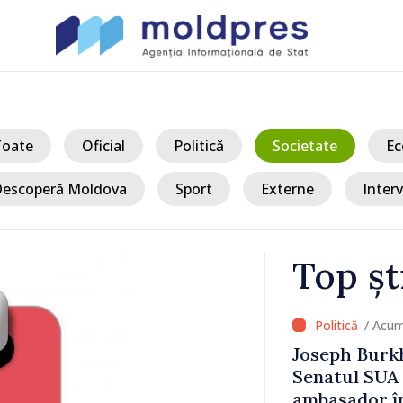
Toate
Oficial
Politică
Societate
Ec
escoperă Moldova
Sport
Externe
Interv
Top șt
/ A
irmat de
Moldova sun
e viitor
Șchiopu, an
 Moldova
construiește