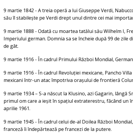
9 martie 1842 - A treia operă a lui Giuseppe Verdi, Nabucc
său îl stabilește pe Verdi drept unul dintre cei mai importa
9 martie 1888 - Odată cu moartea tatălui său Wilhelm I, Fred
Imperiului german. Domnia sa se încheie după 99 de zile d
de gât.
9 martie 1916 - În cadrul Primului Război Mondial, Germani
9 martie 1916 - În cadrul Revoluției mexicane, Pancho Vill
mexicani într-un atac împotriva orașului de frontieră Co
9 martie 1934 – S-a născut la Klusino, azi Gagarin, lângă S
primul om care a ieșit în spațiul extraterestru, făcând un 
aprilie 1961.
9 martie 1945 - În cadrul celui de-al Doilea Război Mondial
franceză îi îndepărtează pe francezi de la putere.