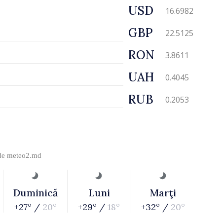
USD
16.6982
GBP
22.5125
RON
3.8611
UAH
0.4045
RUB
0.2053
 de
meteo2.md
Duminică
Luni
Marţi
+27° /
20°
+29° /
18°
+32° /
20°