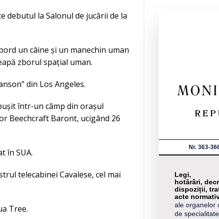
 debutul la Salonul de jucării de la
la bord un câine și un manechin uman
eapă zborul spațial uman.
anson” din Los Angeles.
bușit într-un câmp din orașul
șor Beechcraft Baront, ucigând 26
Nr. 363-36
at în SUA.
trul telecabinei Cavalese, cel mai
Legi,
hotărâri, decr
dispoziții, tra
acte normati
ale organelor 
ua Tree.
de specialitate