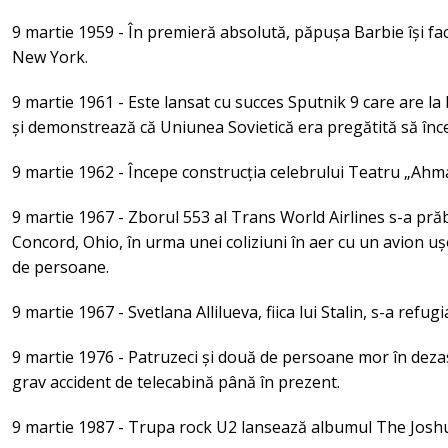
9 martie 1959 - În premieră absolută, păpușa Barbie își face
New York.
9 martie 1961 - Este lansat cu succes Sputnik 9 care are 
și demonstrează că Uniunea Sovietică era pregătită să înc
9 martie 1962 - Începe construcția celebrului Teatru „Ahm
9 martie 1967 - Zborul 553 al Trans World Airlines s-a pră
Concord, Ohio, în urma unei coliziuni în aer cu un avion u
de persoane.
9 martie 1967 - Svetlana Allilueva, fiica lui Stalin, s-a refugi
9 martie 1976 - Patruzeci și două de persoane mor în dezas
grav accident de telecabină până în prezent.
9 martie 1987 - Trupa rock U2 lansează albumul The Josh