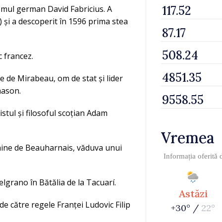
nomul german David Fabricius. A
 și a descoperit în 1596 prima stea
c francez.
e de Mirabeau, om de stat și lider
mason.
stul și filosoful scoțian Adam
Vremea
hine de Beauharnais, văduva unui
Informația oferită
lgrano în Bătălia de la Tacuarí.
Astăzi
de către regele Franței Ludovic Filip
+30° /
22°