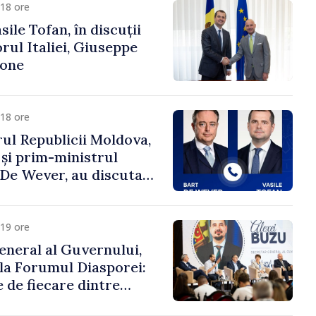
18 ore
ile Tofan, în discuții
ul Italiei, Giuseppe
cone
18 ore
ul Republicii Moldova,
 și prim-ministrul
t De Wever, au discutat
rsul european al
oldova.
19 ore
eneral al Guvernului,
 la Forumul Diasporei:
 de fiecare dintre
ră pentru a construi