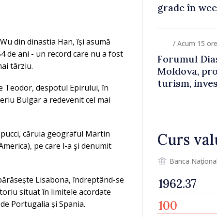
grade în we
 Wu din dinastia Han, își asumă
/ Acum 15 or
4 de ani - un record care nu a fost
Forumul Dias
ai târziu.
Moldova, pro
turism, inves
pe Teodor, despotul Epirului, în
eriu Bulgar a redevenit cel mai
spucci, căruia geograful Martin
Curs val
America), pe care l-a şi denumit
Banca Naționa
părăsește Lisabona, îndreptând-se
oriu situat în limitele acordate
4 de Portugalia și Spania.