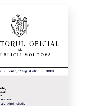
6
Vineri, 07 august 2026
XXXIII
ete,
tate,
ve
centrale
 ale administrației