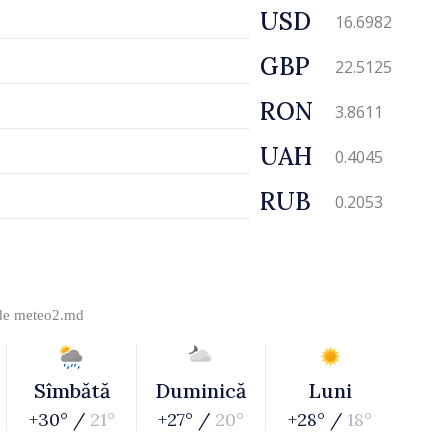
USD
16.6982
GBP
22.5125
RON
3.8611
UAH
0.4045
RUB
0.2053
 de
meteo2.md
Sîmbătă
Duminică
Luni
+30° /
21°
+27° /
20°
+28° /
18°