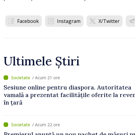
Facebook
Instagram
X/Twitter
Ultimele Știri
/ Acum 21 ore
Sesiune online pentru diaspora. Autoritatea
vamală a prezentat facilitățile oferite la reve
în țară
/ Acum 22 ore
Premierul anunță un nou pachet de măsuri p