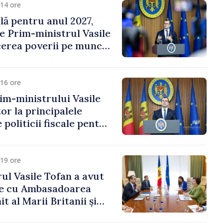
14 ore
ală pentru anul 2027,
e Prim-ministrul Vasile
erea poverii pe muncă,
vestițiilor și o taxare
lă
16 ore
im-ministrului Vasile
or la principalele
 politicii fiscale pentru
19 ore
ul Vasile Tofan a avut
re cu Ambasadoarea
t al Marii Britanii și
Nord, Fern Horine