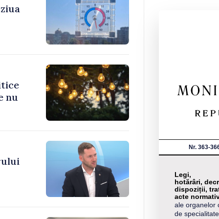
 ziua
itice
e nu
Nr. 363-36
ului
Legi,
hotărâri, decr
dispoziții, tra
acte normati
ale organelor 
de specialitate