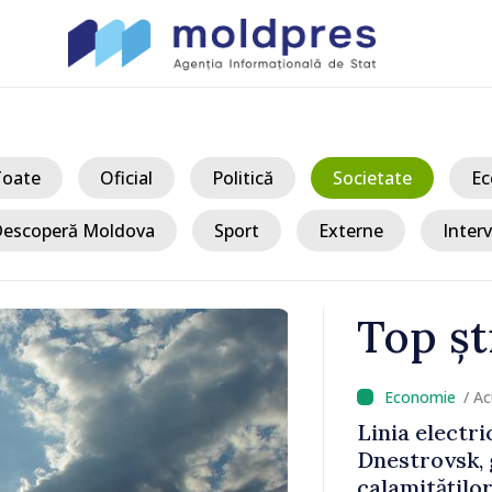
Toate
Oficial
Politică
Societate
Ec
escoperă Moldova
Sport
Externe
Interv
Top șt
/ Acum
 Bălți–
Sancțiuni dis
tă în urma
delegației ta
Moldova. Mai