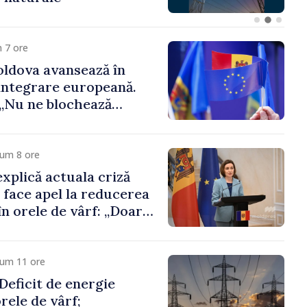
 funcții înalte nu
ica statului”
 7 ore
ldova avansează în
integrare europeană.
„Nu ne blochează
cum 8 ore
xplică actuala criză
i face apel la reducerea
n orele de vârf: „Doar
 menține prețurile la
 mic”
cum 11 ore
eficit de energie
orele de vârf;