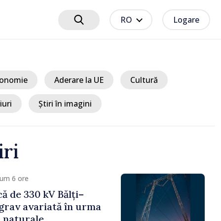
RO
Logare
onomie
Aderare la UE
Cultură
iuri
Știri în imagini
iri
 7 ore
ciplinare după vizita
libanilor în Republica
a Sandu: „Este rușinos