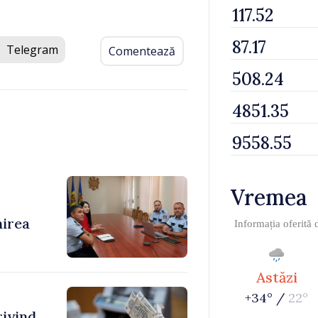
Telegram
Comentează
Vremea
nirea
Informația oferită
Astăzi
+34° /
22°
rivind