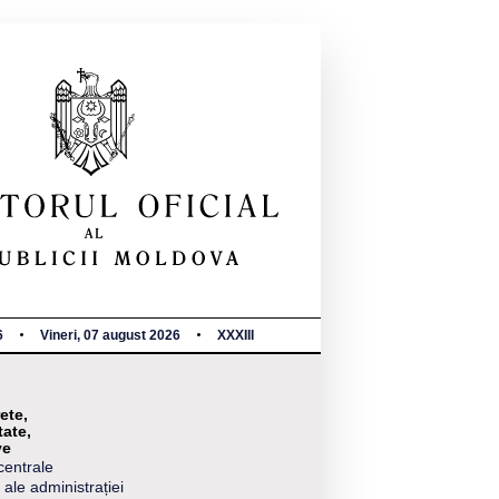
6
Vineri, 07 august 2026
XXXIII
ete,
tate,
ve
centrale
 ale administrației