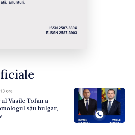
ații, anunțuri,
ISSN 2587-389X
E-ISSN 2587-3903
ficiale
13 ore
ul Vasile Tofan a
omologul său bulgar,
v