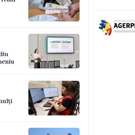
diu
meniu
mulți