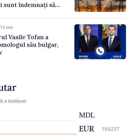
 sunt îndemnați să
că
13 ore
ul Vasile Tofan a
omologul său bulgar,
v
utar
lă a Moldovei
MDL
EUR
19.6237