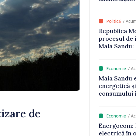
că oameni cu
cunosc polit
/ Acum
Republica Mo
procesul de 
Maia Sandu: 
niciun stat”
/ A
Maia Sandu e
energetică ș
consumului î
astfel putem
un nivel mai
izare de
/ A
Energocom: D
electrică în 