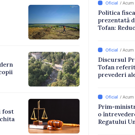
/ Acum 
Politica fisc
prezentată d
Tofan: Reduc
stimularea in
mai echitabi
/ Acum 
Discursul Pr
odern
Tofan referit
copii
prevederi ale
anul 2027
/ Acum 
Prim-ministr
 fost
o întrevede
achita
Regatului Uni
Irlandei de 