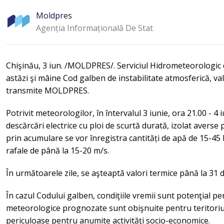
Moldpres
Agenția Informațională De Stat
Chişinău, 3 iun. /MOLDPRES/. Serviciul Hidrometeorologic 
astăzi şi mâine Cod galben de instabilitate atmosferică, valab
transmite MOLDPRES.
Potrivit meteorologilor, în întervalul 3 iunie, ora 21.00 - 4 
descărcări electrice cu ploi de scurtă durată, izolat averse
prin acumulare se vor înregistra cantități de apă de 15-45 l/
rafale de până la 15-20 m/s.
În următoarele zile, se aşteaptă valori termice până la 31 
În cazul Codului galben, condiţiile vremii sunt potenţial p
meteorologice prognozate sunt obişnuite pentru teritoriul
periculoase pentru anumite activităţi socio-economice.