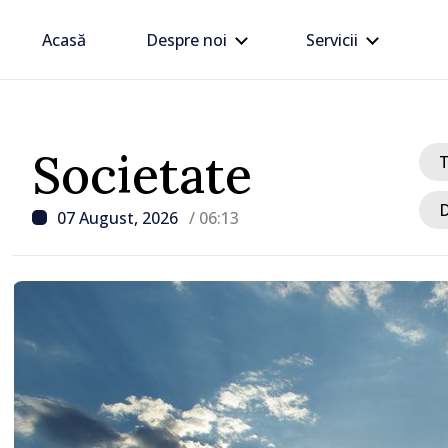
Acasă
Despre noi
Servicii
Societate
D
07 August, 2026
/ 06:13
/ Acum 6 ore
Linia electrică de 330 kV
Dnestrovsk, grav avaria
calamităților naturale