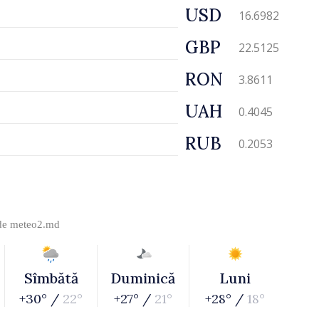
USD
16.6982
GBP
22.5125
RON
3.8611
UAH
0.4045
RUB
0.2053
 de
meteo2.md
Sîmbătă
Duminică
Luni
+30° /
22°
+27° /
21°
+28° /
18°