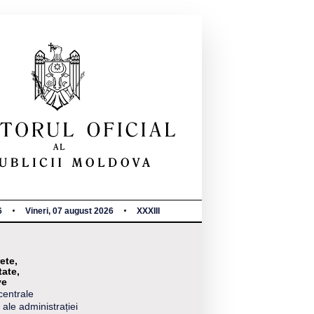
6
Vineri, 07 august 2026
XXXIII
ete,
tate,
ve
centrale
 ale administrației