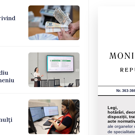
rivind
diu
meniu
Nr. 363-36
Legi,
hotărâri, decr
dispoziții, tra
mulți
acte normati
ale organelor 
de specialitate