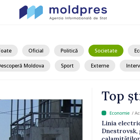
Toate
Oficial
Politică
Societate
Ec
escoperă Moldova
Sport
Externe
Interv
Top șt
/ Acum
 Bălți–
Sancțiuni dis
tă în urma
delegației ta
Moldova. Mai