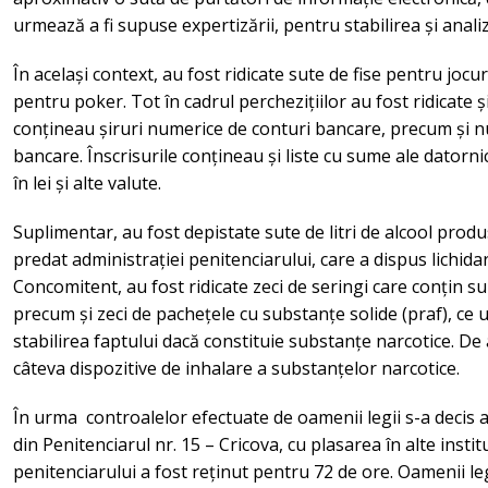
urmează a fi supuse expertizării, pentru stabilirea și anali
În același context, au fost ridicate sute de fise pentru jocur
pentru poker. Tot în cadrul perchezițiilor au fost ridicate ș
conțineau șiruri numerice de conturi bancare, precum și n
bancare. Înscrisurile conțineau și liste cu sume ale datorn
în lei și alte valute.
Suplimentar, au fost depistate sute de litri de alcool produs 
predat administrației penitenciarului, care a dispus lichida
Concomitent, au fost ridicate zeci de seringi care conțin s
precum și zeci de pachețele cu substanțe solide (praf), ce 
stabilirea faptului dacă constituie substanțe narcotice. De
câteva dispozitive de inhalare a substanțelor narcotice.
În urma controalelor efectuate de oamenii legii s-a decis 
din Penitenciarul nr. 15 – Cricova, cu plasarea în alte institu
penitenciarului a fost reținut pentru 72 de ore. Oamenii legi