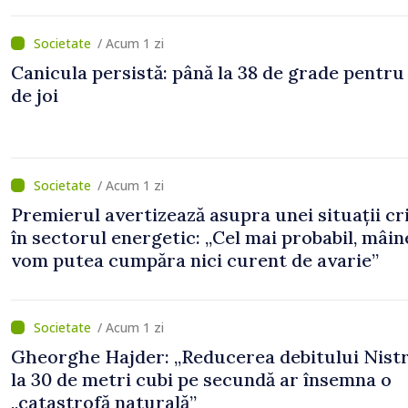
/ Acum 1 zi
Canicula persistă: până la 38 de grade pentru
de joi
/ Acum 1 zi
Premierul avertizează asupra unei situații cr
în sectorul energetic: „Cel mai probabil, mâin
vom putea cumpăra nici curent de avarie”
/ Acum 1 zi
Gheorghe Hajder: „Reducerea debitului Nistr
la 30 de metri cubi pe secundă ar însemna o
„catastrofă naturală”