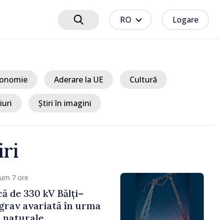
RO
Logare
onomie
Aderare la UE
Cultură
iuri
Știri în imagini
iri
 8 ore
ciplinare după vizita
libanilor în Republica
a Sandu: „Este rușinos