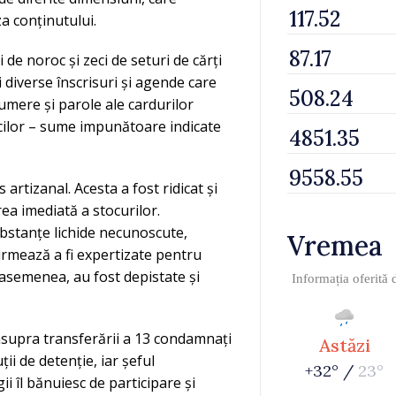
za conținutului.
i de noroc și zeci de seturi de cărți
i diverse înscrisuri și agende care
umere și parole ale cardurilor
icilor – sume impunătoare indicate
artizanal. Acesta a fost ridicat și
rea imediată a stocurilor.
ubstanțe lichide necunoscute,
Vremea
urmează a fi expertizate pentru
 asemenea, au fost depistate și
Informația oferită
asupra transferării a 13 condamnați
Astăzi
ții de detenție, iar șeful
+32° /
23°
i îl bănuiesc de participare și