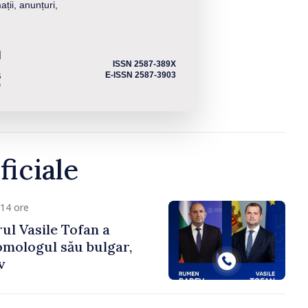
ații, anunțuri,
ISSN 2587-389X
E-ISSN 2587-3903
ficiale
14 ore
ul Vasile Tofan a
omologul său bulgar,
v