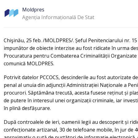
Moldpres
Agenția Informațională De Stat
Chişinău, 25 feb. /MOLDPRES/. Șeful Penitenciarului nr. 15
impunător de obiecte interzise au fost ridicate în urma des
Procuratura pentru Combaterea Criminalității Organizate 
comunică MOLDPRES.
Potrivit datelor PCCOCS, descinderile au fost autorizate de
penal al unuia din adjuncții Administrației Naționale a Pe
procurori. Săptămâna trecută, acesta fusese reținut și pla
de putere în interesul unei organizații criminale, iar investi
în plină desfășurare.
După controalele de ieri, oamenii legii au descoperit și ridi
confecționate artizanal, 30 de telefoane mobile, în jur de 4
aproximativ o sută de purtători de informație electronică, 