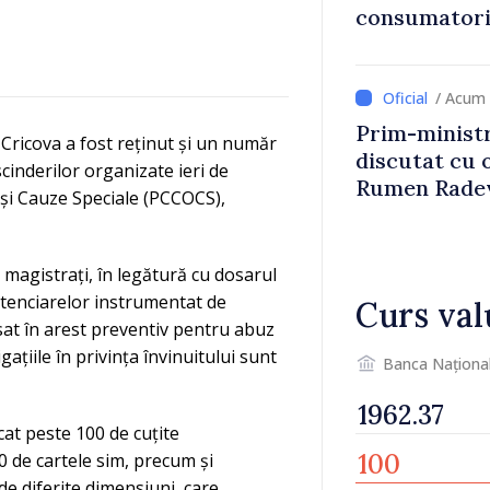
consumatorii
economiseas
/ Acum 
Prim-ministr
 Cricova a fost reținut și un număr
discutat cu 
cinderilor organizate ieri de
Rumen Rade
și Cauze Speciale (PCCOCS),
 magistrați, în legătură cu dosarul
nitenciarelor instrumentat de
Curs val
sat în arest preventiv pentru abuz
gațiile în privința învinuitului sunt
Banca Naționa
cat peste 100 de cuțite
0 de cartele sim, precum și
de diferite dimensiuni, care