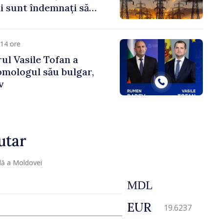
 sunt îndemnați să
că
14 ore
ul Vasile Tofan a
omologul său bulgar,
v
utar
lă a Moldovei
MDL
EUR
19.6237