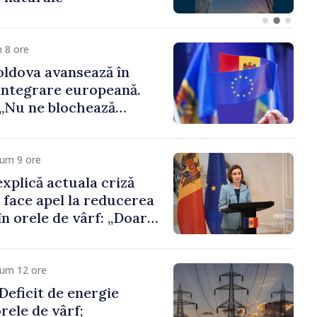
 funcții înalte nu
ica statului”
 8 ore
ldova avansează în
integrare europeană.
„Nu ne blochează
cum 9 ore
xplică actuala criză
i face apel la reducerea
n orele de vârf: „Doar
 menține prețurile la
 mic”
cum 12 ore
eficit de energie
orele de vârf;