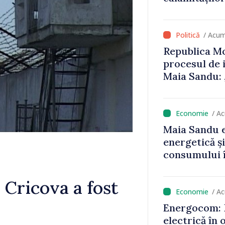
că oameni cu
cunosc polit
/ Acum
Republica Mo
procesul de 
Maia Sandu: 
niciun stat”
/ A
Maia Sandu e
energetică ș
consumului î
astfel putem
un nivel mai
5 Cricova a fost
/ A
Energocom: D
electrică în 