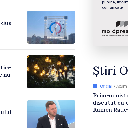
publice, inform
comunicate
 ziua
Știri O
itice
e nu
/ Acum 
Prim-ministr
discutat cu 
Rumen Rade
ului