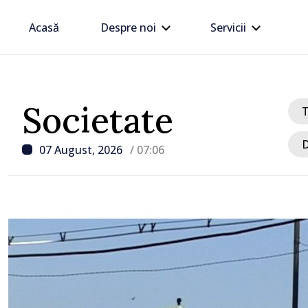
Acasă
Despre noi
Servicii
Societate
D
07 August, 2026
/ 07:06
/ Acum 7 ore
Linia electrică de 330 kV
Dnestrovsk, grav avaria
calamităților naturale