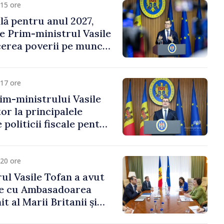
15 ore
ală pentru anul 2027,
e Prim-ministrul Vasile
erea poverii pe muncă,
vestițiilor și o taxare
lă
17 ore
im-ministrului Vasile
or la principalele
 politicii fiscale pentru
20 ore
ul Vasile Tofan a avut
re cu Ambasadoarea
t al Marii Britanii și
Nord, Fern Horine