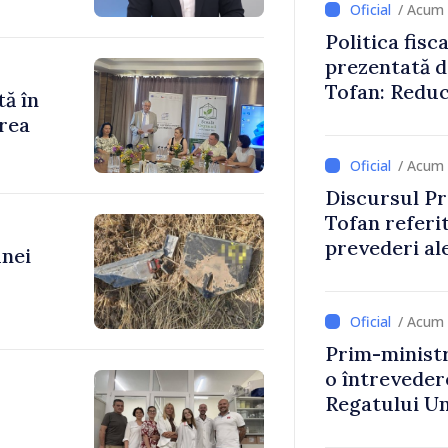
/ Acum 
Politica fisc
prezentată d
Tofan: Reduc
tă în
stimularea in
rea
mai echitabi
/ Acum 
Discursul Pr
Tofan referit
prevederi ale
unei
anul 2027
/ Acum 
Prim-ministr
o întrevede
Regatului Uni
Irlandei de 