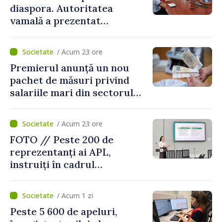
diaspora. Autoritatea
vamală a prezentat
facilitățile oferite la
revenirea în țară
/ Acum 23 ore
Premierul anunță un nou
pachet de măsuri privind
salariile mari din sectorul
public
/ Acum 23 ore
FOTO // Peste 200 de
reprezentanți ai APL,
instruiți în cadrul
Platformelor Locale de
Mediu privind aplicarea a
/ Acum 1 zi
două regulamente din
Peste 5 600 de apeluri,
domeniu