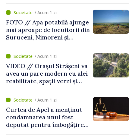
diagnosticul virusurilor
viței-de-vie
/ Acum 1 zi
FOTO // Apa potabilă ajunge
mai aproape de locuitorii din
Suruceni, Nimoreni și
Malcoci, raionul Ialoveni
/ Acum 1 zi
VIDEO // Oraşul Strășeni va
avea un parc modern cu alei
reabilitate, spații verzi și
zone pentru copii
/ Acum 1 zi
Curtea de Apel a menținut
condamnarea unui fost
deputat pentru îmbogățire
ilicită. Acesta va achita