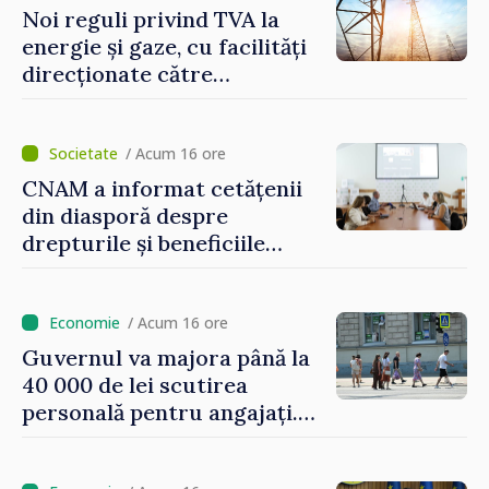
Noi reguli privind TVA la
energie și gaze, cu facilități
direcționate către
consumatorii vulnerabili
/ Acum 16 ore
CNAM a informat cetățenii
din diasporă despre
drepturile și beneficiile
asigurării medicale
/ Acum 16 ore
Guvernul va majora până la
40 000 de lei scutirea
personală pentru angajați.
Vasile Tofan: „Aproape 800
de milioane de lei îi lăsăm