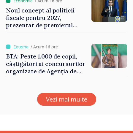
oamenilor”
/ Acum 16 ore
Noul concept al politicii
fiscale pentru 2027,
prezentat de premierul
Vasile Tofan: „Taxăm mai
puțin munca, stimulăm
investițiile, taxăm viciile și
/ Acum 16 ore
echilibrăm taxarea
BTA: Peste 1.000 de copii,
consumului”
câștigători ai concursurilor
organizate de Agenția de
Stat pentru Bulgarii din
Străinătate, vor fi premiați
Vezi mai multe