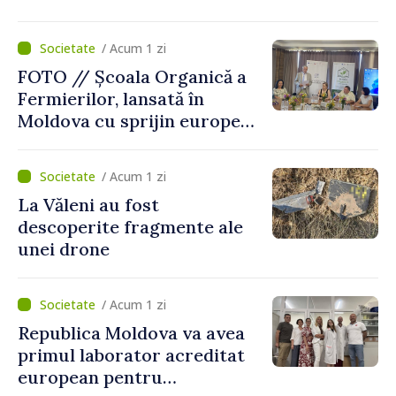
pe secundă ar însemna o
„catastrofă naturală”
/ Acum 1 zi
FOTO // Școala Organică a
Fermierilor, lansată în
Moldova cu sprijin european
pentru dezvoltarea
agriculturii durabile
/ Acum 1 zi
La Văleni au fost
descoperite fragmente ale
unei drone
/ Acum 1 zi
Republica Moldova va avea
primul laborator acreditat
european pentru