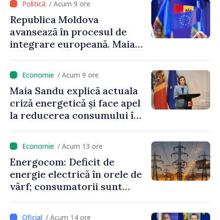
/ Acum 9 ore
cunosc politica statului”
Republica Moldova
avansează în procesul de
integrare europeană. Maia
Sandu: „Nu ne blochează
niciun stat”
/ Acum 9 ore
Maia Sandu explică actuala
criză energetică și face apel
la reducerea consumului în
orele de vârf: „Doar astfel
putem menține prețurile la
/ Acum 13 ore
un nivel mai mic”
Energocom: Deficit de
energie electrică în orele de
vârf; consumatorii sunt
îndemnați să economisească
/ Acum 14 ore