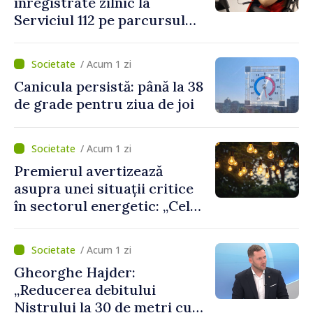
înregistrate zilnic la
Serviciul 112 pe parcursul
lunii iulie. Cei mai mulți
cetățeni au solicitat
/ Acum 1 zi
ambulanța
Canicula persistă: până la 38
de grade pentru ziua de joi
/ Acum 1 zi
Premierul avertizează
asupra unei situații critice
în sectorul energetic: „Cel
mai probabil, mâine nu vom
putea cumpăra nici curent
/ Acum 1 zi
de avarie”
Gheorghe Hajder:
„Reducerea debitului
Nistrului la 30 de metri cubi