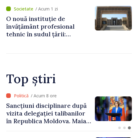
statului peste 2,4 milioane
/ Acum 1 zi
de lei
O nouă instituție de
învățământ profesional
tehnic în sudul țării:
Guvernul a aprobat
înființarea Colegiului moldo-
turc la Comrat
Top știri
/ Acum 8 ore
Sancțiuni disciplinare după
vizita delegației talibanilor
în Republica Moldova. Maia
Sandu: „Este rușinos că
oameni cu funcții înalte nu