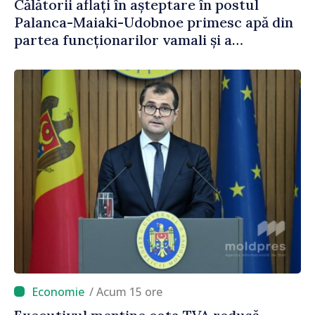
Călătorii aflați în așteptare în postul
Palanca-Maiaki-Udobnoe primesc apă din
partea funcționarilor vamali și a
polițiștilor de frontieră
/ Acum 15 ore