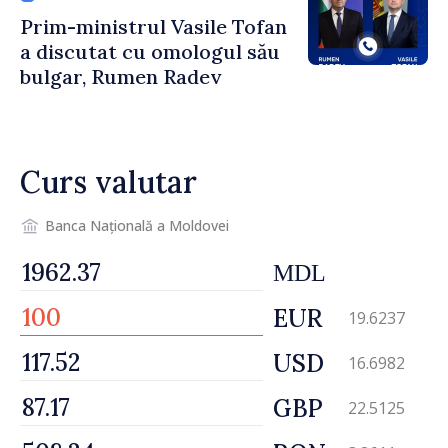
Prim-ministrul Vasile Tofan
a discutat cu omologul său
bulgar, Rumen Radev
Curs valutar
Banca Națională a Moldovei
MDL
EUR
19.6237
USD
16.6982
GBP
22.5125