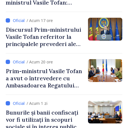
ministrul Vasile Tofan:
Reducerea poverii pe muncă,
stimularea investițiilor și o
/ Acum 17 ore
taxare mai echitabilă
Discursul Prim-ministrului
Vasile Tofan referitor la
principalele prevederi ale
politicii fiscale pentru anul
2027
/ Acum 20 ore
Prim-ministrul Vasile Tofan
a avut o întrevedere cu
Ambasadoarea Regatului
Unit al Marii Britanii și
Irlandei de Nord, Fern
/ Acum 1 zi
Horine
Bunurile și banii confiscați
vor fi utilizați în scopuri
sociale și în interes public