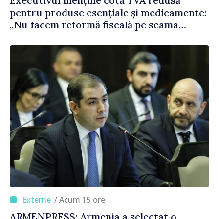
Executivul menține cota TVA redusă
pentru produse esențiale și medicamente:
„Nu facem reformă fiscală pe seama
consumului de bază al oamenilor”
/ Acum 15 ore
ARMENPRESS: Armenia a selectat o