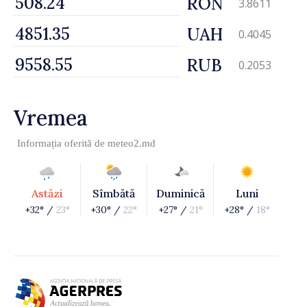
RON
3.8611
UAH
0.4045
RUB
0.2053
Vremea
Informația oferită de
meteo2.md
Astăzi
Sîmbătă
Duminică
Luni
+32° /
23°
+30° /
22°
+27° /
21°
+28° /
18°