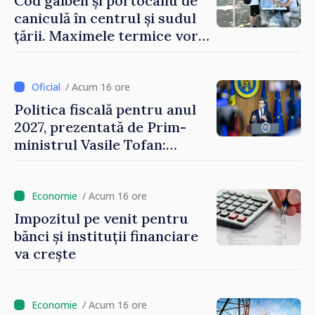
Cod galben și portocaliu de
caniculă în centrul și sudul
țării. Maximele termice vor
ajunge până la 37°C
/ Acum 16 ore
Politica fiscală pentru anul
2027, prezentată de Prim-
ministrul Vasile Tofan:
Reducerea poverii pe muncă,
stimularea investițiilor și o
taxare mai echitabilă
/ Acum 16 ore
Impozitul pe venit pentru
bănci și instituții financiare
va crește
/ Acum 16 ore