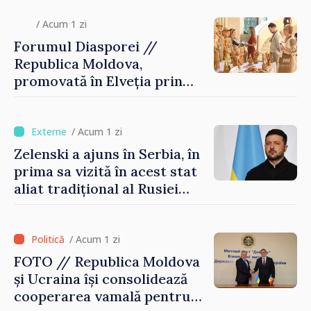
/ Acum 1 zi
Forumul Diasporei //
Republica Moldova,
promovată în Elveția prin
turism, investiții și
exporturi
/ Acum 1 zi
Zelenski a ajuns în Serbia, în
prima sa vizită în acest stat
aliat tradițional al Rusiei
după 2022
/ Acum 1 zi
FOTO // Republica Moldova
și Ucraina își consolidează
cooperarea vamală pentru