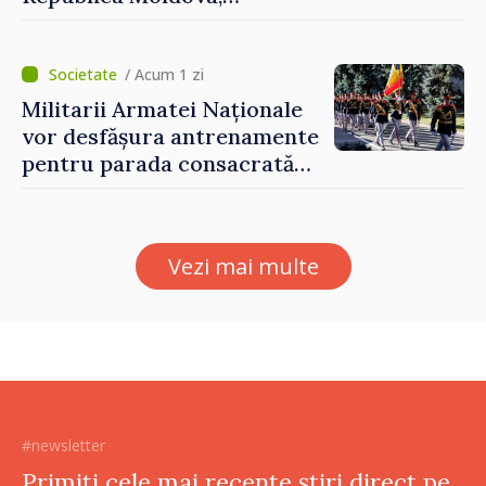
prezentate de vicepremierul
Eugeniu Osmochescu, la
Forumul Diasporei
/ Acum 1 zi
Militarii Armatei Naționale
vor desfășura antrenamente
pentru parada consacrată
Zilei Independenței
Vezi mai multe
#newsletter
Primiți cele mai recente știri direct pe