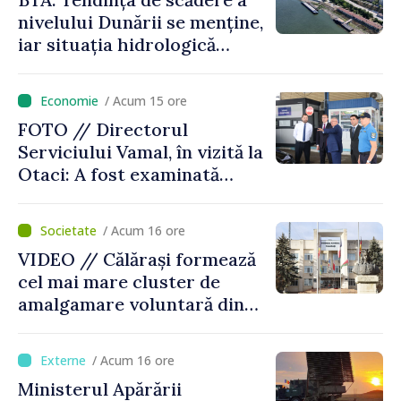
nivelului Dunării se menține,
iar situația hidrologică
rămâne dificilă
/ Acum 15 ore
FOTO // Directorul
Serviciului Vamal, în vizită la
Otaci: A fost examinată
posibilitatea dotării Zonei de
control vamal cu un scanner
/ Acum 16 ore
performant
VIDEO // Călărași formează
cel mai mare cluster de
amalgamare voluntară din
Republica Moldova. Consiliul
orășenesc a aprobat decizia
/ Acum 16 ore
finală
Ministerul Apărării