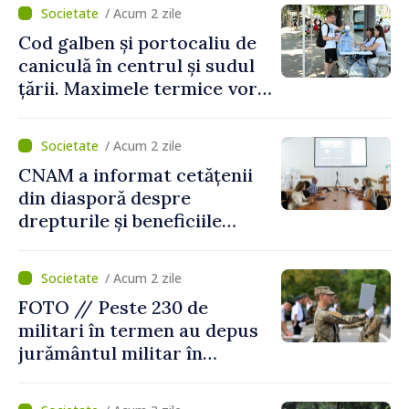
/ Acum 2 zile
Cod galben și portocaliu de
caniculă în centrul și sudul
țării. Maximele termice vor
ajunge până la 37°C
/ Acum 2 zile
CNAM a informat cetățenii
din diasporă despre
drepturile și beneficiile
asigurării medicale
/ Acum 2 zile
FOTO // Peste 230 de
militari în termen au depus
jurământul militar în
garnizoana Chișinău