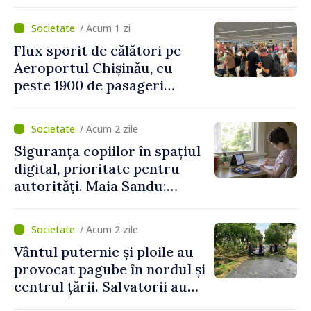
persoane și-au pierdut viața
/ Acum 1 zi
Flux sporit de călători pe
Aeroportul Chișinău, cu
peste 1900 de pasageri
deserviți pe oră în perioada
de vârf a concediilor
/ Acum 2 zile
Siguranța copiilor în spațiul
digital, prioritate pentru
autorități. Maia Sandu:
„Trebuie să creăm
mecanisme care să-i
/ Acum 2 zile
protejeze”
Vântul puternic și ploile au
provocat pagube în nordul și
centrul țării. Salvatorii au
intervenit în zece cazuri