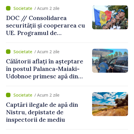
/ Acum 2 zile
DOC // Consolidarea
securității și cooperarea cu
UE. Programul de
implementare a Strategiei
Naționale de Apărare pentru
/ Acum 2 zile
perioada 2024–2034,
Călătorii aflați în așteptare
publicat în Monitorul Oficial
în postul Palanca-Maiaki-
Udobnoe primesc apă din
partea funcționarilor vamali
și a polițiștilor de frontieră
/ Acum 2 zile
Captări ilegale de apă din
Nistru, depistate de
inspectorii de mediu