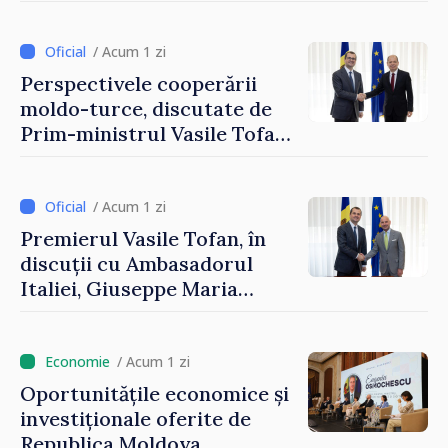
securizarea frontierei și
integrarea europeană.
Reuniune la Moghiliov-
/ Acum 1 zi
Podolsk
Perspectivele cooperării
moldo-turce, discutate de
Prim-ministrul Vasile Tofan
și Ambasadorul Turciei,
Uygar Mustafa Sertel
/ Acum 1 zi
Premierul Vasile Tofan, în
discuții cu Ambasadorul
Italiei, Giuseppe Maria
Perricone
/ Acum 1 zi
Oportunitățile economice și
investiționale oferite de
Republica Moldova,