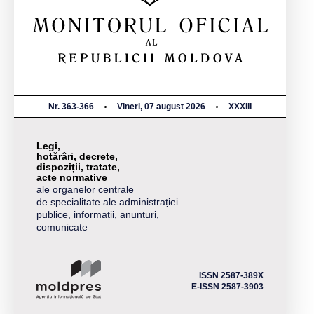
Nr. 363-366
Vineri, 07 august 2026
XXXIII
Legi,
hotărâri, decrete,
dispoziții, tratate,
acte normative
ale organelor centrale
de specialitate ale administrației
publice, informații, anunțuri,
comunicate
ISSN 2587-389X
E-ISSN 2587-3903