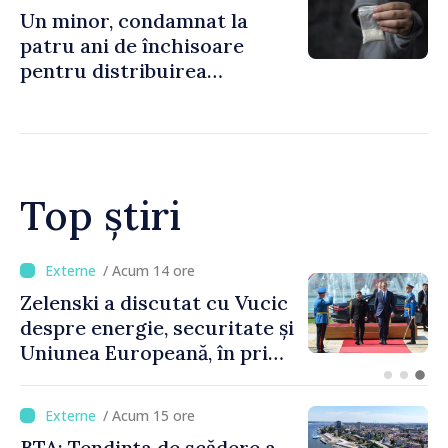
Un minor, condamnat la
patru ani de închisoare
pentru distribuirea
drogurilor în raionul Edineț
Top știri
/ Acum 10 ore
Bulgaria: Ambasadoarea
Ucrainei, convocată la
Ministerul de Externe în
legătură cu drona prăbușită
/ Acum 15 ore
BTA: Tendința de scădere a