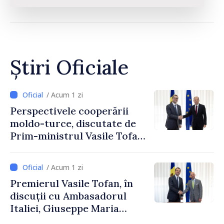
Știri Oficiale
/ Acum 1 zi
Perspectivele cooperării
moldo-turce, discutate de
Prim-ministrul Vasile Tofan
și Ambasadorul Turciei,
Uygar Mustafa Sertel
/ Acum 1 zi
Premierul Vasile Tofan, în
discuții cu Ambasadorul
Italiei, Giuseppe Maria
Perricone