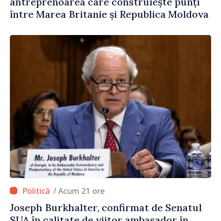
antreprenoarea care construiește punți
între Marea Britanie și Republica Moldova
/ Acum 21 ore
Joseph Burkhalter, confirmat de Senatul
SUA în calitate de viitor ambasador în