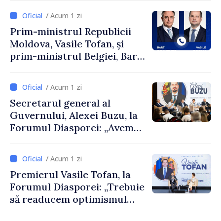
/ Acum 1 zi
Prim-ministrul Republicii
Moldova, Vasile Tofan, și
prim-ministrul Belgiei, Bart
De Wever, au discutat
despre parcursul european
/ Acum 1 zi
al Republicii Moldova.
Secretarul general al
Guvernului, Alexei Buzu, la
Forumul Diasporei: „Avem
nevoie de fiecare dintre
dumneavoastră pentru a
/ Acum 1 zi
construi comunități mai
Premierul Vasile Tofan, la
puternice”
Forumul Diasporei: „Trebuie
să readucem optimismul
oamenilor și încrederea că