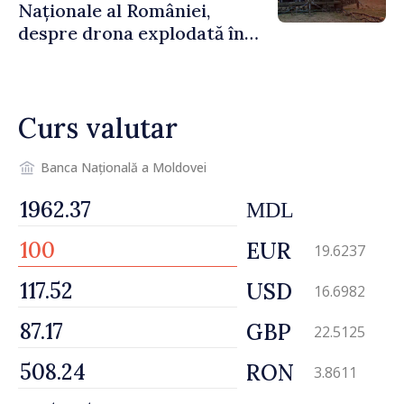
Naționale al României,
despre drona explodată în
Bulgaria: „Radarele noastre
nu au detectat niciun
vehicul aerian”
Curs valutar
Banca Națională a Moldovei
MDL
EUR
19.6237
USD
16.6982
GBP
22.5125
RON
3.8611