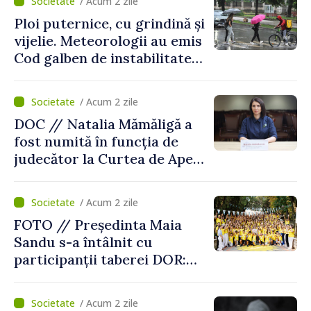
/ Acum 2 zile
Ploi puternice, cu grindină și
vijelie. Meteorologii au emis
Cod galben de instabilitate
atmosferică
/ Acum 2 zile
DOC // Natalia Mămăligă a
fost numită în funcția de
judecător la Curtea de Apel
Centru
/ Acum 2 zile
FOTO // Președinta Maia
Sandu s-a întâlnit cu
participanții taberei DOR:
„Legătura lor cu țara
noastră rămâne puternică”
/ Acum 2 zile