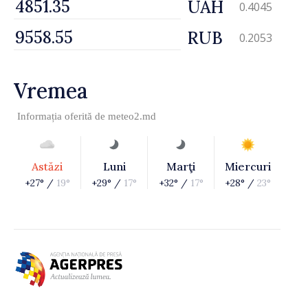
UAH
0.4045
RUB
0.2053
Vremea
Informația oferită de
meteo2.md
Astăzi
Luni
Marţi
Miercuri
+27° /
19°
+29° /
17°
+32° /
17°
+28° /
23°