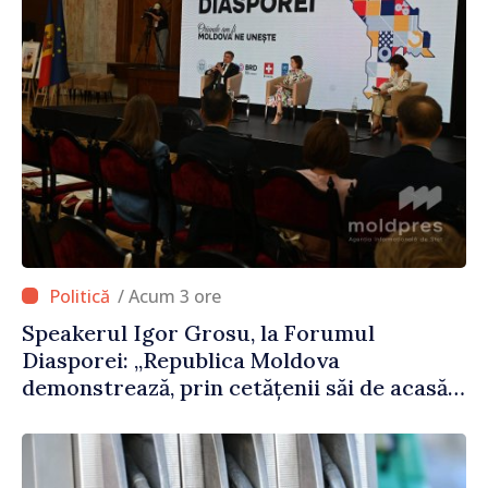
/ Acum 3 ore
Speakerul Igor Grosu, la Forumul
Diasporei: „Republica Moldova
demonstrează, prin cetățenii săi de acasă
și de peste hotare, că merită să devină
parte a marii familii europene”