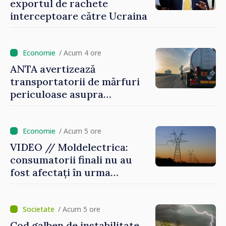
exportul de rachete
interceptoare către Ucraina
/ Acum 4 ore
ANTA avertizează
transportatorii de mărfuri
periculoase asupra
riscurilor sporite pe timp de
caniculă
/ Acum 5 ore
VIDEO // Moldelectrica:
consumatorii finali nu au
fost afectați în urma
avarierii Liniei Bălți–
Dnestrovsk. Lucrările de
reparație vor fi efectuate în
/ Acum 5 ore
regim prioritar
Cod galben de instabilitate