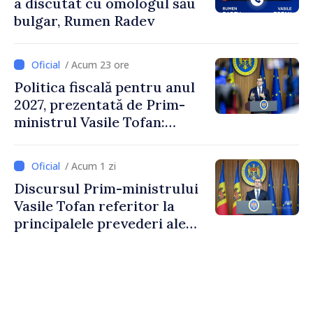
a discutat cu omologul său
bulgar, Rumen Radev
/ Acum 23 ore
Politica fiscală pentru anul
2027, prezentată de Prim-
ministrul Vasile Tofan:
Reducerea poverii pe muncă,
stimularea investițiilor și o
/ Acum 1 zi
taxare mai echitabilă
Discursul Prim-ministrului
Vasile Tofan referitor la
principalele prevederi ale
politicii fiscale pentru anul
2027