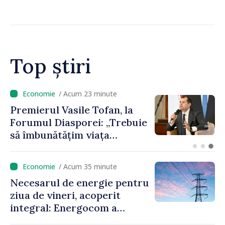
Top știri
/ Acum 6 minute
Un specialist din diaspora își
propune să revină în
Republica Moldova pentru a
contribui la dezvoltarea
registrului naval național
/ Acum 35 minute
Necesarul de energie pentru
ziua de vineri, acoperit
integral: Energocom a
rezervat volumele