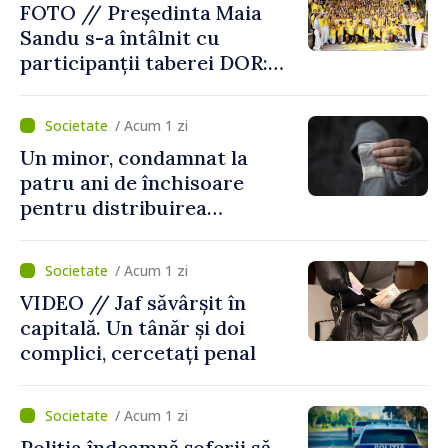
FOTO // Președinta Maia
Sandu s-a întâlnit cu
participanții taberei DOR:
„Legătura lor cu țara
noastră rămâne puternică”
/ Acum 1 zi
Un minor, condamnat la
patru ani de închisoare
pentru distribuirea
drogurilor în raionul Edineț
/ Acum 1 zi
VIDEO // Jaf săvârșit în
capitală. Un tânăr și doi
complici, cercetați penal
/ Acum 1 zi
Poliția îndeamnă șoferii să