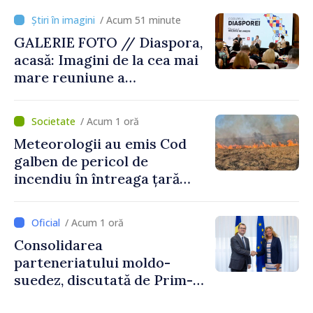
/ Acum 51 minute
GALERIE FOTO // Diaspora,
acasă: Imagini de la cea mai
mare reuniune a
moldovenilor de peste
hotare
/ Acum 1 oră
Meteorologii au emis Cod
galben de pericol de
incendiu în întreaga țară
până pe 14 august
/ Acum 1 oră
Consolidarea
parteneriatului moldo-
suedez, discutată de Prim-
ministrul Vasile Tofan și