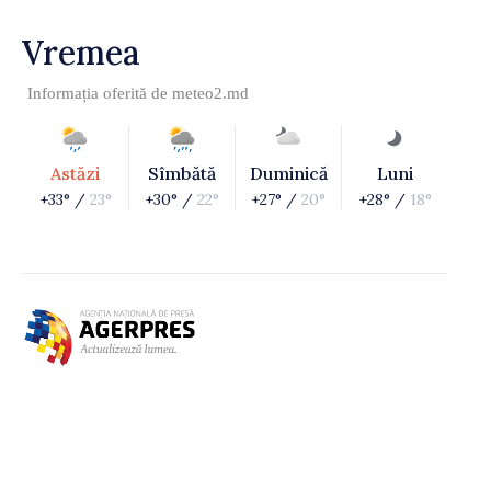
Vremea
Informația oferită de
meteo2.md
Astăzi
Sîmbătă
Duminică
Luni
+33° /
23°
+30° /
22°
+27° /
20°
+28° /
18°