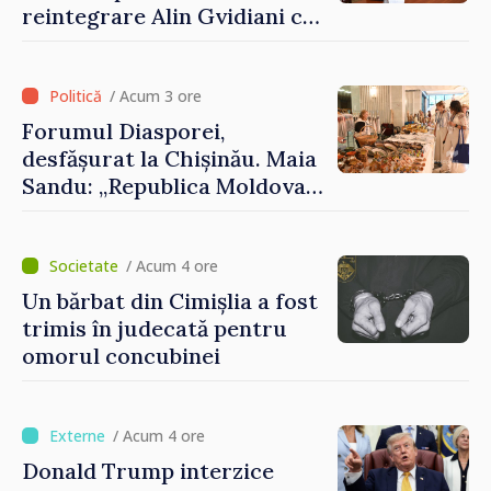
reintegrare Alin Gvidiani cu
reprezentanții Misiunii
Comitetului Internațional al
Crucii Roșii în Moldova
/ Acum 3 ore
Forumul Diasporei,
desfășurat la Chișinău. Maia
Sandu: „Republica Moldova
avansează cu viteză spre UE,
iar diaspora poate juca un
rol important în promovarea
/ Acum 4 ore
și susținerea acestui
Un bărbat din Cimișlia a fost
parcurs”
trimis în judecată pentru
omorul concubinei
/ Acum 4 ore
Donald Trump interzice