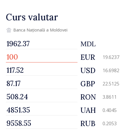
Ambasadoarea Suediei,
Petra Lärke
Curs valutar
Banca Națională a Moldovei
MDL
EUR
19.6237
USD
16.6982
GBP
22.5125
RON
3.8611
UAH
0.4045
RUB
0.2053