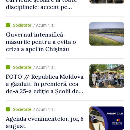
disciplinele: accent pe
dezvoltarea gândirii critice
și folosirea cunoștințelor în
/ Acum 1 zi
situații reale
Guvernul intensifică
măsurile pentru a evita o
criză a apei în Chișinău
/ Acum 1 zi
FOTO // Republica Moldova
a găzduit, în premieră, cea
de-a 25-a ediție a Școlii de
vară EPSA
/ Acum 1 zi
Agenda evenimentelor, joi, 6
august