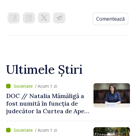
Comentează
Ultimele Știri
/ Acum 1 zi
DOC // Natalia Mămăligă a
fost numită în funcția de
judecător la Curtea de Apel
Centru
/ Acum 1 zi