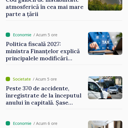
atmosferică în cea mai mare
parte a țării
/ Acum 5 ore
Politica fiscală 2027:
ministra Finanțelor explică
principalele modificări
privind impozitul pe
bunurile imobiliare, taxele
locale și rutiere
/ Acum 5 ore
Peste 370 de accidente,
înregistrate de la începutul
anului în capitală. Șase
persoane și-au pierdut viața
/ Acum 6 ore