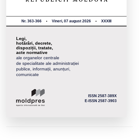
Nr. 363-366
Vineri, 07 august 2026
XXXIII
Legi,
hotărâri, decrete,
dispoziții, tratate,
acte normative
ale organelor centrale
de specialitate ale administrației
publice, informații, anunțuri,
comunicate
ISSN 2587-389X
E-ISSN 2587-3903