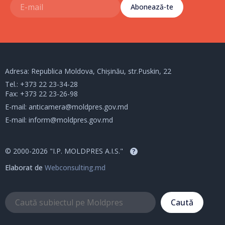
Abonează-te
Adresa: Republica Moldova, Chișinău, str.Puskin, 22
Tel.:
+373 22 23-34-28
Fax: +373 22 23-26-98
E-mail:
anticamera@moldpres.gov.md
E-mail:
inform@moldpres.gov.md
© 2000-2026 "I.P. MOLDPRES A.I.S."
?
Elaborat de
Webconsulting.md
Caută