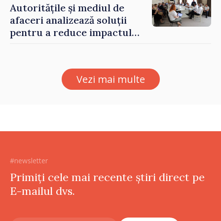
Autoritățile și mediul de
afaceri analizează soluții
pentru a reduce impactul
provocărilor energetice
asupra economiei
Vezi mai multe
#newsletter
Primiți cele mai recente știri direct pe
E-mailul dvs.