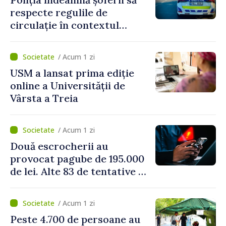
respecte regulile de
circulație în contextul
intensificării traficului din
perioada concediilor
/ Acum 1 zi
USM a lansat prima ediție
online a Universității de
Vârsta a Treia
/ Acum 1 zi
Două escrocherii au
provocat pagube de 195.000
de lei. Alte 83 de tentative au
fost dejucate
/ Acum 1 zi
Peste 4.700 de persoane au