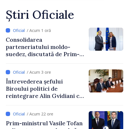
Știri Oficiale
/ Acum 1 oră
Consolidarea
parteneriatului moldo-
suedez, discutată de Prim-
ministrul Vasile Tofan și
Ambasadoarea Suediei,
/ Acum 3 ore
Petra Lärke
Întrevederea șefului
Biroului politici de
reintegrare Alin Gvidiani cu
reprezentanții Misiunii
Comitetului Internațional al
/ Acum 22 ore
Crucii Roșii în Moldova
Prim-ministrul Vasile Tofan