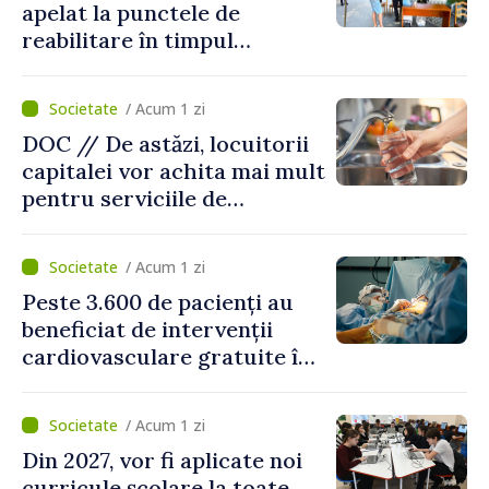
apelat la punctele de
reabilitare în timpul
caniculei
/ Acum 1 zi
DOC // De astăzi, locuitorii
capitalei vor achita mai mult
pentru serviciile de
alimentare cu apă și
canalizare
/ Acum 1 zi
Peste 3.600 de pacienți au
beneficiat de intervenții
cardiovasculare gratuite în
prima jumătate a anului
/ Acum 1 zi
Din 2027, vor fi aplicate noi
curricule școlare la toate