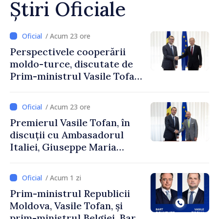
Știri Oficiale
/ Acum 23 ore
Perspectivele cooperării
moldo-turce, discutate de
Prim-ministrul Vasile Tofan
și Ambasadorul Turciei,
Uygar Mustafa Sertel
/ Acum 23 ore
Premierul Vasile Tofan, în
discuții cu Ambasadorul
Italiei, Giuseppe Maria
Perricone
/ Acum 1 zi
Prim-ministrul Republicii
Moldova, Vasile Tofan, și
prim-ministrul Belgiei, Bart