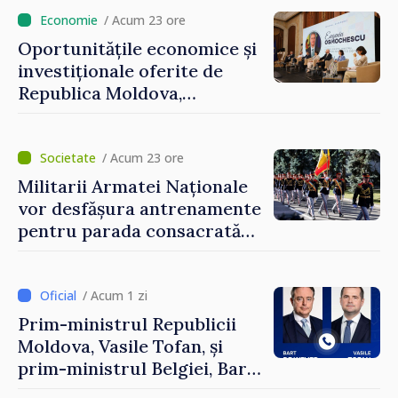
/ Acum 23 ore
Oportunitățile economice și
investiționale oferite de
Republica Moldova,
prezentate de vicepremierul
Eugeniu Osmochescu, la
Forumul Diasporei
/ Acum 23 ore
Militarii Armatei Naționale
vor desfășura antrenamente
pentru parada consacrată
Zilei Independenței
/ Acum 1 zi
Prim-ministrul Republicii
Moldova, Vasile Tofan, și
prim-ministrul Belgiei, Bart
De Wever, au discutat