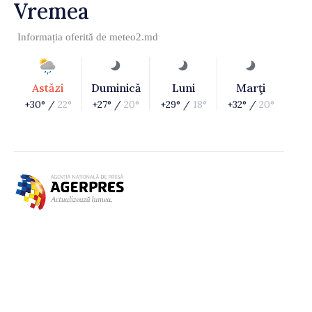
Vremea
Informația oferită de
meteo2.md
Astăzi
Duminică
Luni
Marţi
+30° /
22°
+27° /
20°
+29° /
18°
+32° /
20°