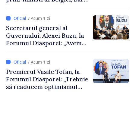
De Wever, au discutat
despre parcursul european
/ Acum 1 zi
al Republicii Moldova.
Secretarul general al
Guvernului, Alexei Buzu, la
Forumul Diasporei: „Avem
nevoie de fiecare dintre
dumneavoastră pentru a
/ Acum 1 zi
construi comunități mai
Premierul Vasile Tofan, la
puternice”
Forumul Diasporei: „Trebuie
să readucem optimismul
oamenilor și încrederea că
Republica Moldova merge în
direcția corectă”