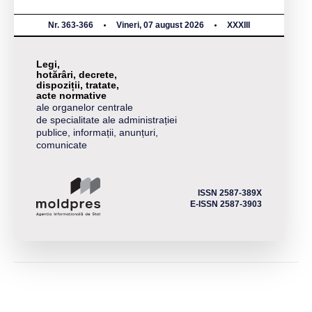
Nr. 363-366
Vineri, 07 august 2026
XXXIII
Legi,
hotărâri, decrete,
dispoziții, tratate,
acte normative
ale organelor centrale
de specialitate ale administrației
publice, informații, anunțuri,
comunicate
ISSN 2587-389X
E-ISSN 2587-3903