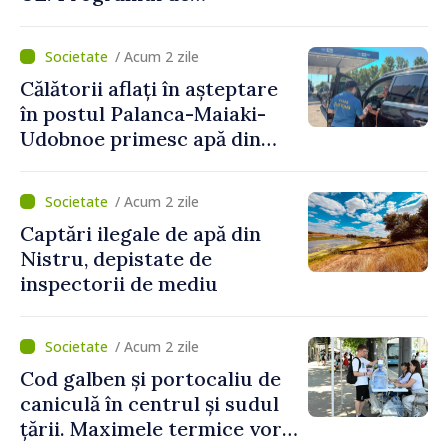
implementare a Strategiei
Naționale de Apărare pentru
/ Acum 2 zile
perioada 2024–2034,
Călătorii aflați în așteptare
publicat în Monitorul Oficial
în postul Palanca-Maiaki-
Udobnoe primesc apă din
partea funcționarilor vamali
și a polițiștilor de frontieră
/ Acum 2 zile
Captări ilegale de apă din
Nistru, depistate de
inspectorii de mediu
/ Acum 2 zile
Cod galben și portocaliu de
caniculă în centrul și sudul
țării. Maximele termice vor