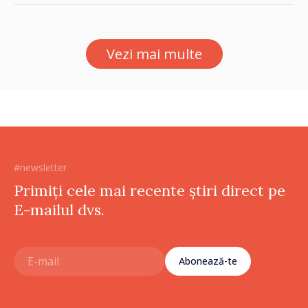
captarea a apei de la Vadul
lui Vodă au fost instalate și
puse în funcțiune
Vezi mai multe
#newsletter
Primiți cele mai recente știri direct pe
E-mailul dvs.
Abonează-te