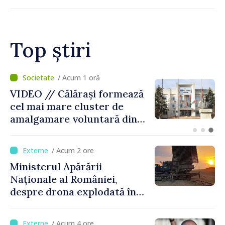
Top știri
/ Acum 42 minute
BTA: Tendința de scădere a
nivelului Dunării se menține,
iar situația hidrologică
rămâne dificilă
/ Acum 2 ore
Ministerul Apărării
Naționale al României,
despre drona explodată în
Bulgaria: „Radarele noastre
nu au detectat niciun
/ Acum 4 ore