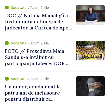
/ Acum 2 zile
DOC // Natalia Mămăligă a
fost numită în funcția de
judecător la Curtea de Apel
Centru
/ Acum 2 zile
FOTO // Președinta Maia
Sandu s-a întâlnit cu
participanții taberei DOR:
„Legătura lor cu țara
noastră rămâne puternică”
/ Acum 2 zile
Un minor, condamnat la
patru ani de închisoare
pentru distribuirea
drogurilor în raionul Edineț