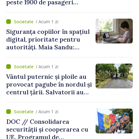
peste 1900 de pasageri
deserviți pe oră în perioada
de vârf a concediilor
/ Acum 1 zi
Siguranța copiilor în spațiul
digital, prioritate pentru
autorități. Maia Sandu:
„Trebuie să creăm
mecanisme care să-i
/ Acum 1 zi
protejeze”
Vântul puternic și ploile au
provocat pagube în nordul și
centrul țării. Salvatorii au
intervenit în zece cazuri
/ Acum 1 zi
DOC // Consolidarea
securității și cooperarea cu
UE. Programul de