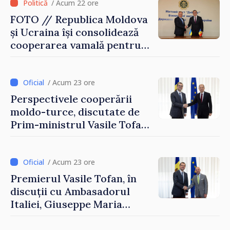
/ Acum 22 ore
FOTO // Republica Moldova
și Ucraina își consolidează
cooperarea vamală pentru
securizarea frontierei și
integrarea europeană.
Reuniune la Moghiliov-
/ Acum 23 ore
Podolsk
Perspectivele cooperării
moldo-turce, discutate de
Prim-ministrul Vasile Tofan
și Ambasadorul Turciei,
Uygar Mustafa Sertel
/ Acum 23 ore
Premierul Vasile Tofan, în
discuții cu Ambasadorul
Italiei, Giuseppe Maria
Perricone