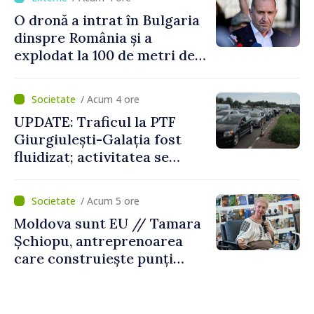
vehicul aerian”
O dronă a intrat în Bulgaria
dinspre România și a
explodat la 100 de metri de
graniță
/ Acum 4 ore
UPDATE: Traficul la PTF
Giurgiulești-Galația fost
fluidizat; activitatea se
desfășoară în condiții
normale
/ Acum 5 ore
Moldova sunt EU // Tamara
Șchiopu, antreprenoarea
care construiește punți
între Marea Britanie și
Republica Moldova