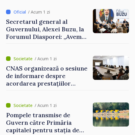
despre parcursul european
al Republicii Moldova.
/ Acum 1 zi
Secretarul general al
Guvernului, Alexei Buzu, la
Forumul Diasporei: „Avem
nevoie de fiecare dintre
dumneavoastră pentru a
construi comunități mai
/ Acum 1 zi
puternice”
CNAS organizează o sesiune
de informare despre
acordarea prestațiilor
sociale și serviciile
electronice. Cetățenii,
invitați să se înscrie la
/ Acum 1 zi
eveniment
Pompele transmise de
Guvern către Primăria
capitalei pentru stația de