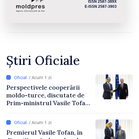
ISSN 2587-389X
E-ISSN 2587-3903
Știri Oficiale
/ Acum 1 zi
Perspectivele cooperării
moldo-turce, discutate de
Prim-ministrul Vasile Tofan
și Ambasadorul Turciei,
Uygar Mustafa Sertel
/ Acum 1 zi
Premierul Vasile Tofan, în