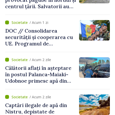
centrul țării. Salvatorii au
intervenit în zece cazuri
/ Acum 1 zi
DOC // Consolidarea
securității și cooperarea cu
UE. Programul de
implementare a Strategiei
Naționale de Apărare pentru
/ Acum 2 zile
perioada 2024–2034,
Călătorii aflați în așteptare
publicat în Monitorul Oficial
în postul Palanca-Maiaki-
Udobnoe primesc apă din
partea funcționarilor vamali
și a polițiștilor de frontieră
/ Acum 2 zile
Captări ilegale de apă din
Nistru, depistate de