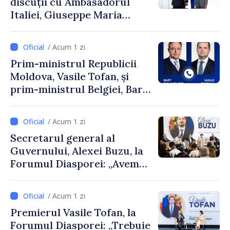
discuții cu Ambasadorul
Italiei, Giuseppe Maria
Perricone
/ Acum 1 zi
Prim-ministrul Republicii
Moldova, Vasile Tofan, și
prim-ministrul Belgiei, Bart
De Wever, au discutat
despre parcursul european
/ Acum 1 zi
al Republicii Moldova.
Secretarul general al
Guvernului, Alexei Buzu, la
Forumul Diasporei: „Avem
nevoie de fiecare dintre
dumneavoastră pentru a
/ Acum 1 zi
construi comunități mai
Premierul Vasile Tofan, la
puternice”
Forumul Diasporei: „Trebuie