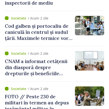
inspectorii de mediu
/ Acum 2 zile
Cod galben și portocaliu de
caniculă în centrul și sudul
țării. Maximele termice vor
ajunge până la 37°C
/ Acum 2 zile
CNAM a informat cetățenii
din diasporă despre
drepturile și beneficiile
asigurării medicale
/ Acum 2 zile
FOTO // Peste 230 de
militari în termen au depus
jurământul militar în