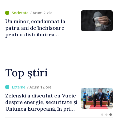
„Legătura lor cu țara
noastră rămâne puternică”
/ Acum 2 zile
Un minor, condamnat la
patru ani de închisoare
pentru distribuirea
drogurilor în raionul Edineț
Top știri
/ Acum 8 ore
Bulgaria: Ambasadoarea
Ucrainei, convocată la
Ministerul de Externe în
legătură cu drona prăbușită