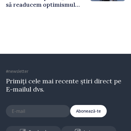
să readucem optimismul
oamenilor și încrederea că
Republica Moldova merge în
direcția corectă”
#newsletter
Primiți cele mai recente știri direct pe
E-mailul dvs.
Abonează-te