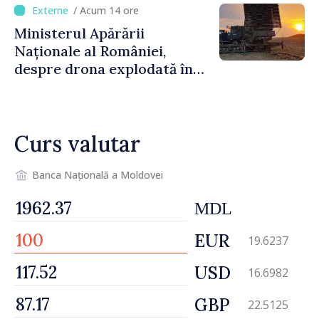
orășenesc a aprobat decizia
/ Acum 14 ore
finală
Ministerul Apărării
Naționale al României,
despre drona explodată în
Bulgaria: „Radarele noastre
nu au detectat niciun
vehicul aerian”
Curs valutar
Banca Națională a Moldovei
MDL
EUR
19.6237
USD
16.6982
GBP
22.5125