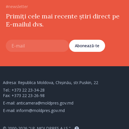
#newsletter
Primiți cele mai recente știri direct pe
E-mailul dvs.
Abonează-te
Adresa: Republica Moldova, Chișinău, str.Puskin, 22
Tel.:
+373 22 23-34-28
Fax: +373 22 23-26-98
E-mail:
anticamera@moldpres.gov.md
E-mail:
inform@moldpres.gov.md
© 2000-2026 "I.P. MOLDPRES A.I.S."
?