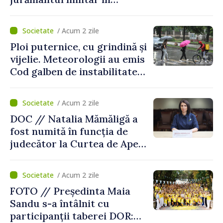
garnizoana Chișinău
/ Acum 2 zile
Ploi puternice, cu grindină și
vijelie. Meteorologii au emis
Cod galben de instabilitate
atmosferică
/ Acum 2 zile
DOC // Natalia Mămăligă a
fost numită în funcția de
judecător la Curtea de Apel
Centru
/ Acum 2 zile
FOTO // Președinta Maia
Sandu s-a întâlnit cu
participanții taberei DOR: