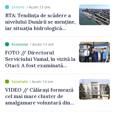
/ Acum 13 ore
BTA: Tendința de scădere a
nivelului Dunării se menține,
iar situația hidrologică
rămâne dificilă
/ Acum 13 ore
FOTO // Directorul
Serviciului Vamal, în vizită la
Otaci: A fost examinată
posibilitatea dotării Zonei de
control vamal cu un scanner
/ Acum 14 ore
performant
VIDEO // Călărași formează
cel mai mare cluster de
amalgamare voluntară din
Republica Moldova. Consiliul