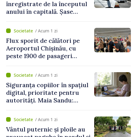
înregistrate de la începutul
anului în capitală. Șase
persoane și-au pierdut viața
/ Acum 1 zi
Flux sporit de călători pe
Aeroportul Chișinău, cu
peste 1900 de pasageri
deserviți pe oră în perioada
de vârf a concediilor
/ Acum 1 zi
Siguranța copiilor în spațiul
digital, prioritate pentru
autorități. Maia Sandu:
„Trebuie să creăm
mecanisme care să-i
/ Acum 1 zi
protejeze”
Vântul puternic și ploile au
provocat pagube în nordul și