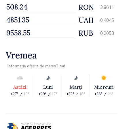
RON
3.8611
UAH
0.4045
RUB
0.2053
Vremea
Informația oferită de
meteo2.md
Astăzi
Luni
Marţi
Miercuri
+27° /
19°
+29° /
17°
+32° /
18°
+28° /
23°