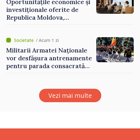
Oportunitățile economice și
investiționale oferite de
Republica Moldova,
prezentate de vicepremierul
Eugeniu Osmochescu, la
Forumul Diasporei
/ Acum 1 zi
Militarii Armatei Naționale
vor desfășura antrenamente
pentru parada consacrată
Zilei Independenței
Vezi mai multe