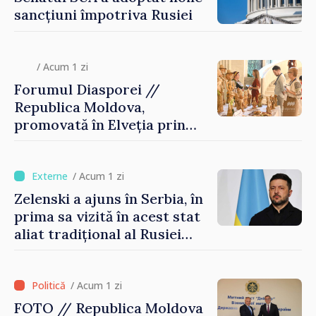
sancțiuni împotriva Rusiei
/ Acum 1 zi
Forumul Diasporei //
Republica Moldova,
promovată în Elveția prin
turism, investiții și
exporturi
/ Acum 1 zi
Zelenski a ajuns în Serbia, în
prima sa vizită în acest stat
aliat tradițional al Rusiei
după 2022
/ Acum 1 zi
FOTO // Republica Moldova