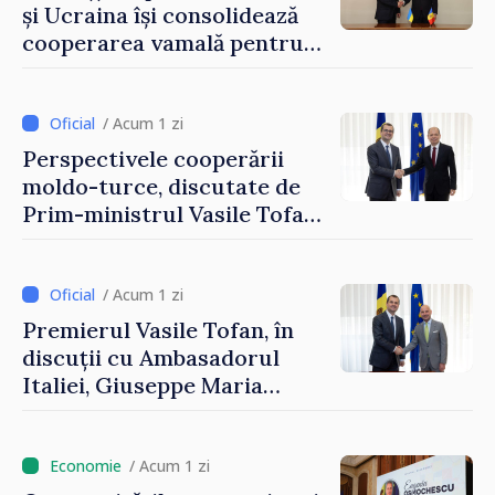
și Ucraina își consolidează
cooperarea vamală pentru
securizarea frontierei și
integrarea europeană.
Reuniune la Moghiliov-
/ Acum 1 zi
Podolsk
Perspectivele cooperării
moldo-turce, discutate de
Prim-ministrul Vasile Tofan
și Ambasadorul Turciei,
Uygar Mustafa Sertel
/ Acum 1 zi
Premierul Vasile Tofan, în
discuții cu Ambasadorul
Italiei, Giuseppe Maria
Perricone
/ Acum 1 zi