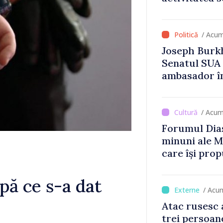
Britanie și 
/ Acum
Joseph Burkh
Senatul SUA î
ambasador î
/ Acum
Forumul Dias
minuni ale M
care își prop
din diaspora
pă ce s-a dat
/ Acu
Atac rusesc 
trei persoane