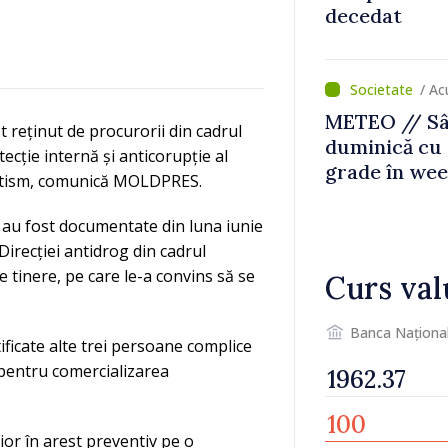
decedat
/ Ac
METEO // Sâ
 reținut de procurorii din cadrul
duminică cu 
tecție internă și anticorupție al
grade în we
enetism, comunică MOLDPRES.
i au fost documentate din luna iunie
Direcției antidrog din cadrul
e tinere, pe care le-a convins să se
Curs val
Banca Naționa
tificate alte trei persoane complice
t pentru comercializarea
rior în arest preventiv pe o