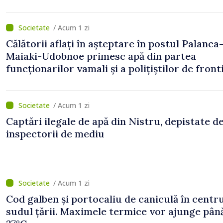
publicat în Monitorul Oficial
/ Acum 1 zi
Călătorii aflați în așteptare în postul Palanca
Maiaki-Udobnoe primesc apă din partea
funcționarilor vamali și a polițiștilor de front
/ Acum 1 zi
Captări ilegale de apă din Nistru, depistate d
inspectorii de mediu
/ Acum 1 zi
Cod galben și portocaliu de caniculă în centru
sudul țării. Maximele termice vor ajunge până