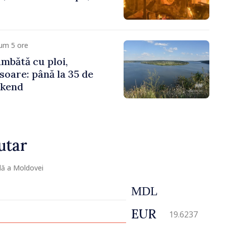
um 5 ore
mbătă cu ploi,
soare: până la 35 de
ekend
utar
lă a Moldovei
MDL
EUR
19.6237