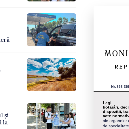
-
ieră
e
Nr. 363-36
Legi,
hotărâri, decr
dispoziții, tra
l și
acte normati
ale organelor 
 la
de specialitate