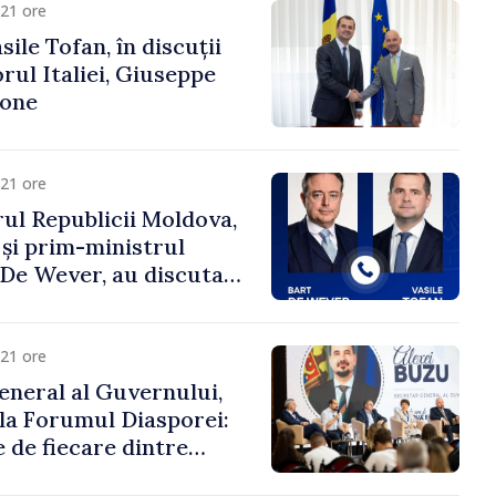
21 ore
ile Tofan, în discuții
ul Italiei, Giuseppe
cone
21 ore
ul Republicii Moldova,
 și prim-ministrul
t De Wever, au discutat
rsul european al
oldova.
21 ore
eneral al Guvernului,
 la Forumul Diasporei:
 de fiecare dintre
ră pentru a construi