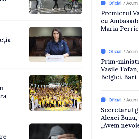
/ Acum 
Premierul Vas
cu Ambasador
Maria Perri
cția
/ Acum 
Prim-ministr
Vasile Tofan,
Belgiei, Bar
despre parcu
cu
Republicii M
ara
/ Acum 
Secretarul g
Alexei Buzu,
„Avem nevoie
dumneavoast
are