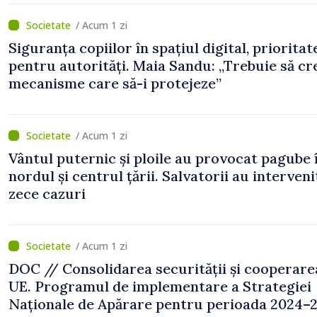
/ Acum 1 zi
Siguranța copiilor în spațiul digital, prioritat
pentru autorități. Maia Sandu: „Trebuie să c
mecanisme care să-i protejeze”
/ Acum 1 zi
Vântul puternic și ploile au provocat pagube 
nordul și centrul țării. Salvatorii au interveni
zece cazuri
/ Acum 1 zi
DOC // Consolidarea securității și cooperare
UE. Programul de implementare a Strategiei
Naționale de Apărare pentru perioada 2024–2