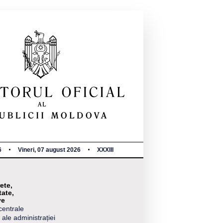
6
Vineri, 07 august 2026
XXXIII
ete,
tate,
ve
centrale
 ale administrației