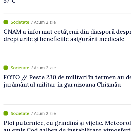
37°C
/ Acum 2 zile
CNAM a informat cetățenii din diasporă desp
drepturile și beneficiile asigurării medicale
/ Acum 2 zile
FOTO // Peste 230 de militari în termen au 
jurământul militar în garnizoana Chișinău
/ Acum 2 zile
Ploi puternice, cu grindină și vijelie. Meteorol
au emis Cod galben de instabilitate atmosfer