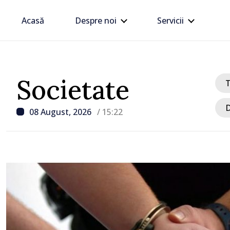
Acasă
Despre noi
Servicii
Societate
D
08 August, 2026
/ 15:22
/ Acum 2 ore
UPDATE: Traficul la PTF
Giurgiulești-Galația fost
activitatea se desfășoară