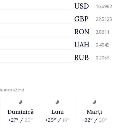
USD
16.6982
GBP
22.5125
RON
3.8611
UAH
0.4045
RUB
0.2053
 de
meteo2.md
Duminică
Luni
Marţi
+27° /
20°
+29° /
18°
+32° /
20°