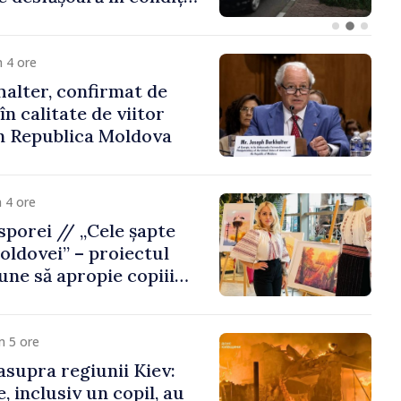
Republica Moldova
 4 ore
alter, confirmat de
n calitate de viitor
n Republica Moldova
 4 ore
porei // „Cele șapte
oldovei” – proiectul
une să apropie copiii
 de țara de origine
m 5 ore
asupra regiunii Kiev:
, inclusiv un copil, au