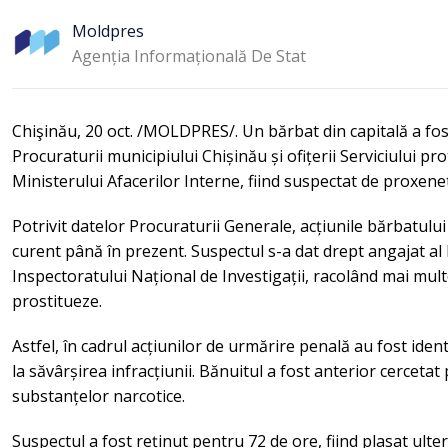
Moldpres
Agenția Informațională De Stat
Chişinău, 20 oct. /MOLDPRES/. Un bărbat din capitală a fost
Procuraturii municipiului Chișinău și ofițerii Serviciului pro
Ministerului Afacerilor Interne, fiind suspectat de prox
Potrivit datelor Procuraturii Generale, acțiunile bărbatulu
curent până în prezent. Suspectul s-a dat drept angajat al 
Inspectoratului Național de Investigații, racolând mai mult
prostitueze.
Astfel, în cadrul acțiunilor de urmărire penală au fost iden
la săvârșirea infracțiunii. Bănuitul a fost anterior cerceta
substanțelor narcotice.
Suspectul a fost reținut pentru 72 de ore, fiind plasat ulte