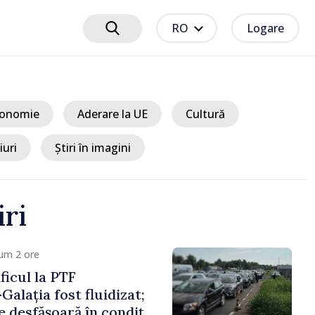
RO
Logare
onomie
Aderare la UE
Cultură
iuri
Știri în imagini
iri
um 2 ore
t EU // Tamara
treprenoarea care
 punți între Marea