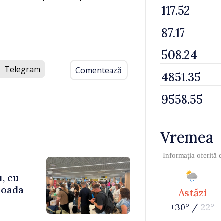
Telegram
Comentează
Vremea
Informația oferită
u, cu
rioada
Astăzi
+30° /
22°