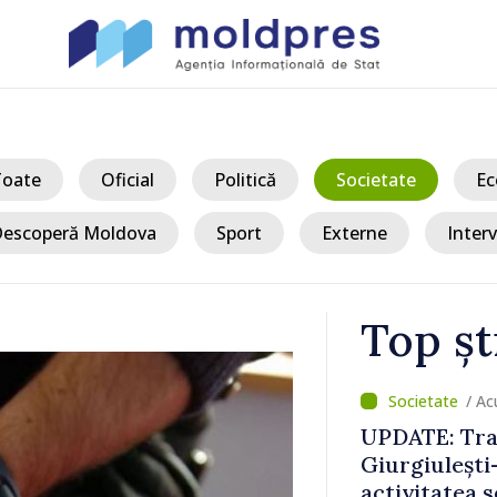
Toate
Oficial
Politică
Societate
Ec
escoperă Moldova
Sport
Externe
Interv
Top șt
/ Ac
Moldova sun
 fluidizat;
Șchiopu, an
 în condiții
construiește