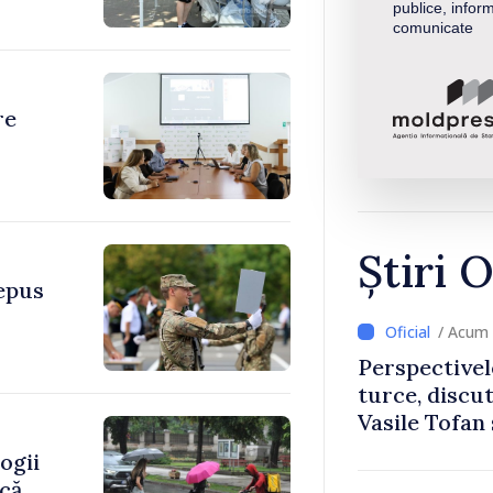
publice, inform
comunicate
re
Știri O
depus
/ Acum 
Perspectivel
turce, discu
Vasile Tofan
Uygar Musta
ogii
ică