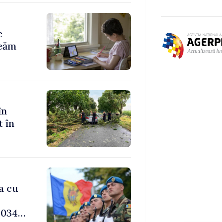
e
reăm
în
t în
a cu
034,