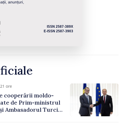
ații, anunțuri,
ISSN 2587-389X
E-ISSN 2587-3903
ficiale
21 ore
e cooperării moldo-
tate de Prim-ministrul
 și Ambasadorul Turciei,
fa Sertel