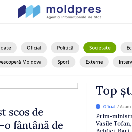
Toate
Oficial
Politică
Societate
Ec
escoperă Moldova
Sport
Externe
Interv
Top șt
/ Acum 
st scos de
n discuții
Prim-ministr
-o fântână de
 Giuseppe
Vasile Tofan,
Belgiei, Bar