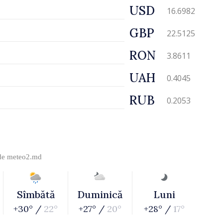
USD
16.6982
GBP
22.5125
RON
3.8611
UAH
0.4045
RUB
0.2053
 de
meteo2.md
Sîmbătă
Duminică
Luni
+30° /
22°
+27° /
20°
+28° /
17°