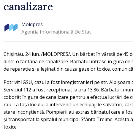
canalizare
Moldpres
Agenția Informațională De Stat
Chişinău, 24 iun. /MOLDPRES/. Un bărbat în vârstă de 49 de
dintr-o fântână de canalizare. Bărbatul intrase în gura de 
de reparație și a leșinat din cauza gazelor toxice, comun
Potrivit IGSU, cazul a fost înregistrat ieri pe str. Albișoara
Serviciul 112 a fost recepționat la ora 13:36. Bărbatul, mun
coborât în gura de canalizare pentru a efectua lucrări de cu
rău. La fața locului a intervenit un echipaj de salvatori, care
stare inconștientă. Pompierii au extras bărbatul care a fost
și transportat la spitalul municipal Sfânta Treime. Acesta a
toxice.