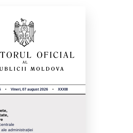
6
Vineri, 07 august 2026
XXXIII
ete,
tate,
ve
centrale
 ale administrației