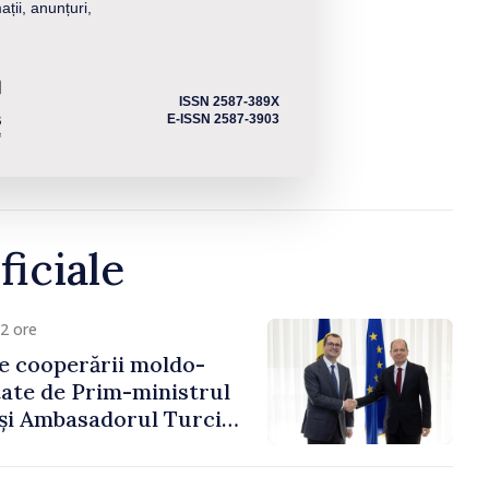
ații, anunțuri,
ISSN 2587-389X
E-ISSN 2587-3903
ficiale
2 ore
e cooperării moldo-
tate de Prim-ministrul
 și Ambasadorul Turciei,
fa Sertel