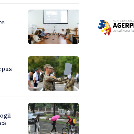
re
depus
ogii
ică