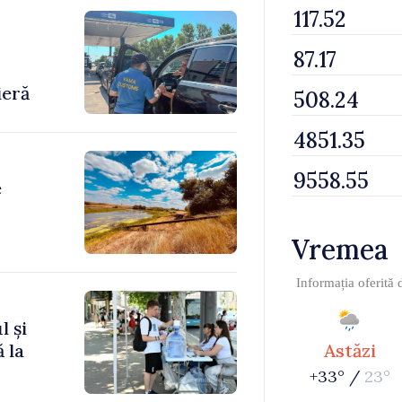
-
ieră
e
Vremea
Informația oferită
l și
 la
Astăzi
+33° /
23°