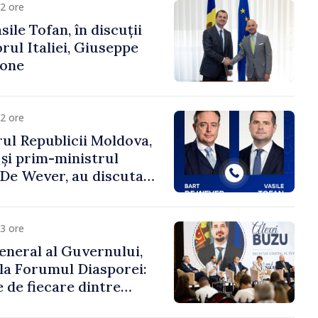
2 ore
ile Tofan, în discuții
ul Italiei, Giuseppe
cone
2 ore
ul Republicii Moldova,
 și prim-ministrul
t De Wever, au discutat
rsul european al
oldova.
3 ore
eneral al Guvernului,
 la Forumul Diasporei:
 de fiecare dintre
ră pentru a construi