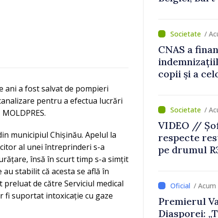
despre parcu
Republicii M
/ Ac
CNAS a finan
indemnizațiil
copii și a ce
temporară d
 ani a fost salvat de pompieri
canalizare pentru a efectua lucrări
/ Ac
ică MOLDPRES.
VIDEO // Șof
 din municipiul Chișinău. Apelul la
respecte rest
citor al unei întreprinderi s-a
pe drumul R3
rățare, însă în scurt timp s-a simțit
lucrări de re
 au stabilit că acesta se află în
 preluat de către Serviciul medical
/ Acum 
r fi suportat intoxicație cu gaze
Premierul Va
Diasporei: „