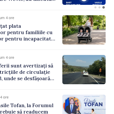
rsul european al
oldova.
um 4 ore
țat plata
or pentru familiile cu
lor pentru incapacitate
e muncă
um 4 ore
erii sunt avertizați să
ricțiile de circulație
, unde se desfășoară
parație
4 ore
sile Tofan, la Forumul
Trebuie să readucem