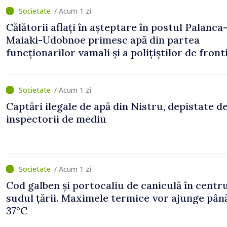
/ Acum 1 zi
Călătorii aflați în așteptare în postul Palanca
Maiaki-Udobnoe primesc apă din partea
funcționarilor vamali și a polițiștilor de front
/ Acum 1 zi
Captări ilegale de apă din Nistru, depistate d
inspectorii de mediu
/ Acum 1 zi
Cod galben și portocaliu de caniculă în centru
sudul țării. Maximele termice vor ajunge până
37°C