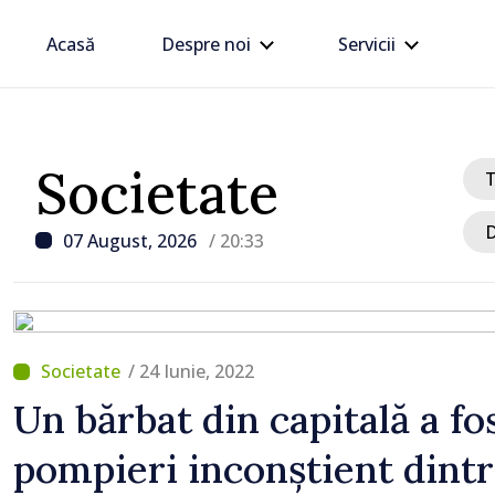
Acasă
Despre noi
Servicii
Societate
D
07 August, 2026
/ 20:33
/ 24 Iunie, 2022
/ Acum 2 ore
Un bărbat din capitală a fo
Premierul Vasile Tofan, î
pompieri inconștient dintr
cu Ambasadorul Italiei,
,
Maria Perricone