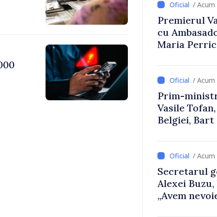
/ Acum 
Premierul Vas
cu Ambasador
Maria Perri
000
/ Acum 
Prim-ministr
Vasile Tofan,
Belgiei, Bar
despre parcu
Republicii M
/ Acum 
Secretarul g
Alexei Buzu,
„Avem nevoie
dumneavoast