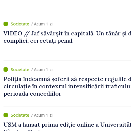
/ Acum 1 zi
VIDEO // Jaf săvârșit în capitală. Un tânăr și 
complici, cercetați penal
/ Acum 1 zi
Poliția îndeamnă șoferii să respecte regulile 
circulație în contextul intensificării traficulu
perioada concediilor
/ Acum 1 zi
USM a lansat prima ediție online a Universităț