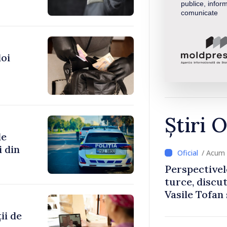
publice, inform
comunicate
doi
Știri O
de
i din
/ Acum 
Perspectivel
turce, discu
Vasile Tofan
Uygar Musta
ii de