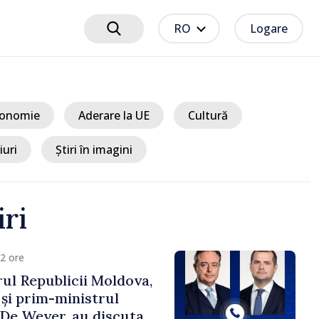
RO
Logare
onomie
Aderare la UE
Cultură
iuri
Știri în imagini
iri
2 ore
ul Republicii Moldova,
 și prim-ministrul
t De Wever, au discutat