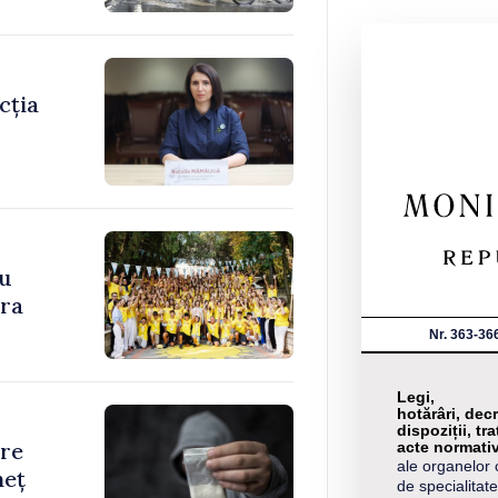
cția
cu
ara
Nr. 363-36
Legi,
hotărâri, decr
dispoziții, tra
are
acte normati
ale organelor 
neț
de specialitate