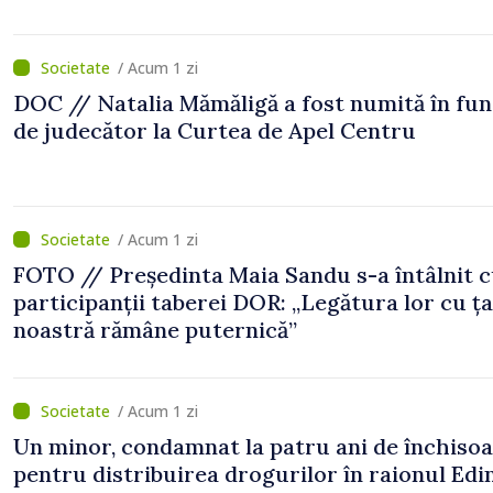
/ Acum 1 zi
DOC // Natalia Mămăligă a fost numită în fun
de judecător la Curtea de Apel Centru
/ Acum 1 zi
FOTO // Președinta Maia Sandu s-a întâlnit 
participanții taberei DOR: „Legătura lor cu ț
noastră rămâne puternică”
/ Acum 1 zi
Un minor, condamnat la patru ani de închiso
pentru distribuirea drogurilor în raionul Edi