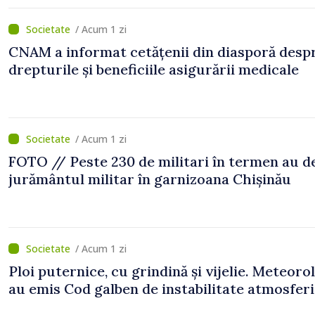
/ Acum 1 zi
CNAM a informat cetățenii din diasporă desp
drepturile și beneficiile asigurării medicale
/ Acum 1 zi
FOTO // Peste 230 de militari în termen au 
jurământul militar în garnizoana Chișinău
/ Acum 1 zi
Ploi puternice, cu grindină și vijelie. Meteorol
au emis Cod galben de instabilitate atmosfer