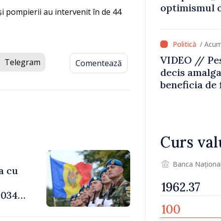
optimismul o
și pompierii au intervenit în de 44
că Republica
direcția cor
/ Acum
VIDEO // Pes
Telegram
Comentează
decis amalga
beneficia de
investiții. I
important să
dăm o șansă l
dezvolte”
Curs val
Banca Naționa
a cu
034,