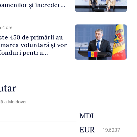
amenilor și încrederea
 Moldova merge în
ectă”
 4 ore
te 450 de primării au
marea voluntară și vor
 fonduri pentru
gor Grosu: „Este
 depășim blocajele și să
ocalităților să se
utar
lă a Moldovei
MDL
EUR
19.6237