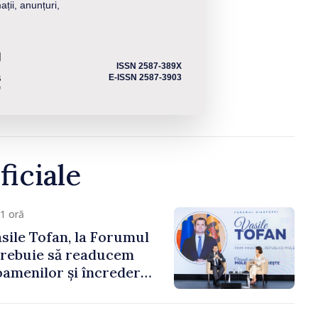
ații, anunțuri,
ISSN 2587-389X
E-ISSN 2587-3903
ficiale
1 oră
sile Tofan, la Forumul
Trebuie să readucem
amenilor și încrederea
 Moldova merge în
ectă”