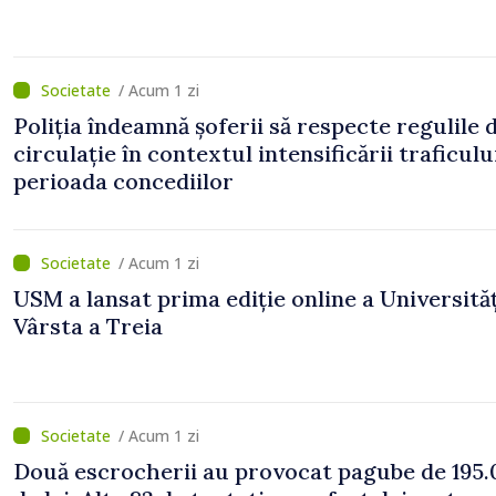
/ Acum 1 zi
Poliția îndeamnă șoferii să respecte regulile 
circulație în contextul intensificării traficulu
perioada concediilor
/ Acum 1 zi
USM a lansat prima ediție online a Universităț
Vârsta a Treia
/ Acum 1 zi
Două escrocherii au provocat pagube de 195.