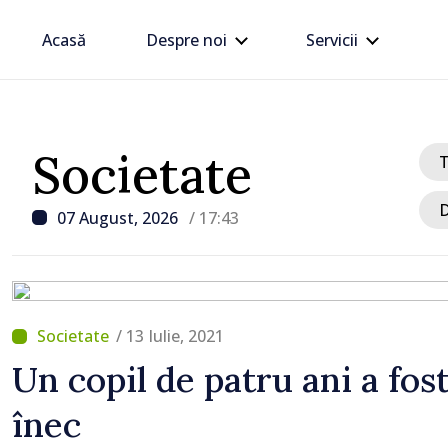
Acasă
Despre noi
Servicii
Societate
D
07 August, 2026
/ 17:43
/ 13 Iulie, 2021
/ Acum 1 oră
Un copil de patru ani a fost
VIDEO // Șoferii sunt av
înec
respecte restricțiile de 
drumul R3, unde se desf