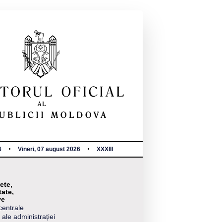
6
Vineri, 07 august 2026
XXXIII
ete,
tate,
ve
centrale
 ale administrației