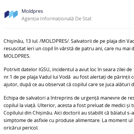
lucrări de reparație
Moldpres
Agenția Informațională De Stat
Chişinău, 13 iul. /MOLDPRES/. Salvatorii de pe plaja din Vad
resuscitat ieri un copil în vârstă de patru ani, care nu ma
MOLDPRES.
Potrivit datelor IGSU, incidentul a avut loc în seara zilei de 
nr.1 de pe plaja Vadul lui Vodă au fost alertați de părinții 
ajutor, după ce au observat că copilul care se juca alături d
Echipa de salvatori a întreprins de urgență manevre de re
copilul la viață. Ulterior, acesta a fost preluat de medici și
Copilului din Chișinău. Aici doctorii au stabilit că băiatul s
simptome de asfixie cu produse alimentare. La moment ul ac
oricărui pericol.