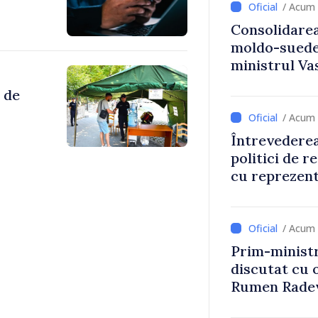
/ Acum 
Consolidarea
moldo-suedez
ministrul Vas
Ambasadoare
 de
/ Acum 
Întrevederea
politici de r
cu reprezent
Comitetului 
Roșii în Mol
/ Acum 
Prim-ministr
discutat cu 
Rumen Rade