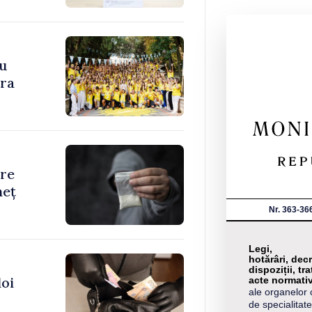
cu
ara
are
neț
Nr. 363-36
Legi,
hotărâri, decr
dispoziții, tra
doi
acte normati
ale organelor 
de specialitate