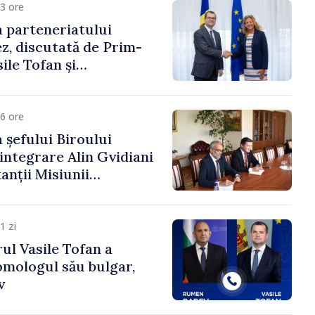
3 ore
 parteneriatului
, discutată de Prim-
ile Tofan și
a Suediei, Petra Lärke
6 ore
 șefului Biroului
eintegrare Alin Gvidiani
anții Misiunii
Internațional al Crucii
dova
1 zi
ul Vasile Tofan a
omologul său bulgar,
v