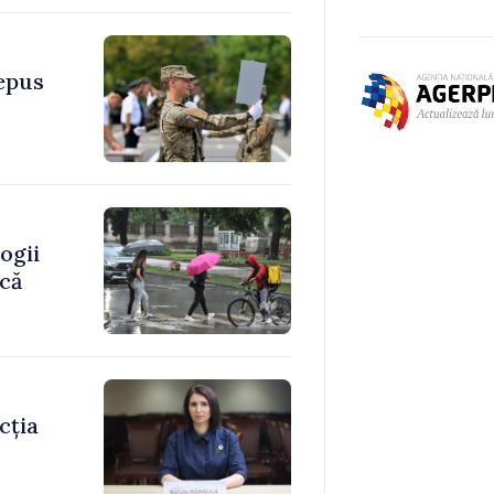
depus
ogii
ică
cția