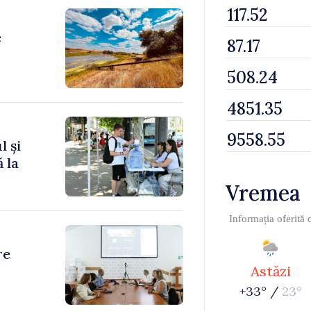
e
l și
 la
Vremea
Informația oferită
re
Astăzi
+33° /
23°