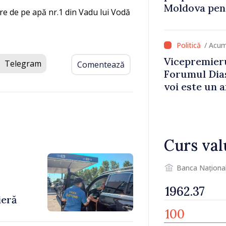
Moldova pent
vare de pe apă nr.1 din Vadu lui Vodă
dezvoltarea 
național
/ Acum
Vicepremieru
Telegram
Comentează
Forumul Dias
voi este un a
noastre și c
imaginii Rep
Curs val
Banca Naționa
-
ieră