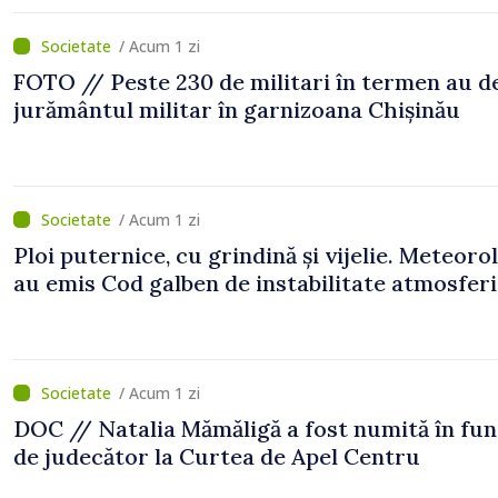
/ Acum 1 zi
FOTO // Peste 230 de militari în termen au 
jurământul militar în garnizoana Chișinău
/ Acum 1 zi
Ploi puternice, cu grindină și vijelie. Meteorol
au emis Cod galben de instabilitate atmosfer
/ Acum 1 zi
DOC // Natalia Mămăligă a fost numită în fun
de judecător la Curtea de Apel Centru