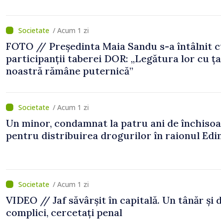
/ Acum 1 zi
FOTO // Președinta Maia Sandu s-a întâlnit 
participanții taberei DOR: „Legătura lor cu ț
noastră rămâne puternică”
/ Acum 1 zi
Un minor, condamnat la patru ani de închiso
pentru distribuirea drogurilor în raionul Edi
/ Acum 1 zi
VIDEO // Jaf săvârșit în capitală. Un tânăr și 
complici, cercetați penal