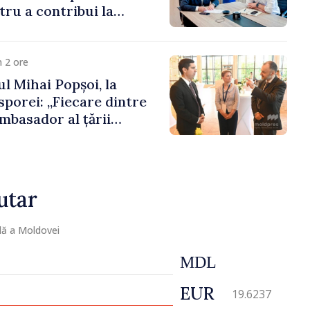
ru a contribui la
registrului naval
 2 ore
l Mihai Popșoi, la
porei: „Fiecare dintre
mbasador al țării
ontribuie la promovarea
ublicii Moldova”
utar
lă a Moldovei
MDL
EUR
19.6237