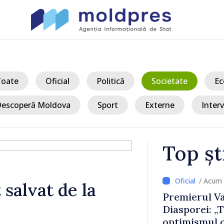
Toate
Oficial
Politică
Societate
Ec
escoperă Moldova
Sport
Externe
Interv
Top șt
/ Acum 
 salvat de la
ertizați să
Premierul Va
circulație pe
Diasporei: „
ășoară
optimismul o