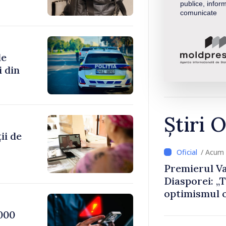
publice, inform
comunicate
de
i din
Știri O
ii de
/ Acum 
Premierul Va
Diasporei: „
optimismul o
că Republica
000
direcția cor