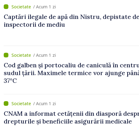
/ Acum 1 zi
Captări ilegale de apă din Nistru, depistate d
inspectorii de mediu
/ Acum 1 zi
Cod galben și portocaliu de caniculă în centru
sudul țării. Maximele termice vor ajunge până
37°C
/ Acum 1 zi
CNAM a informat cetățenii din diasporă desp
drepturile și beneficiile asigurării medicale