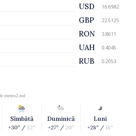
USD
16.6982
GBP
22.5125
RON
3.8611
UAH
0.4045
RUB
0.2053
 de
meteo2.md
Sîmbătă
Duminică
Luni
+30° /
22°
+27° /
20°
+28° /
18°