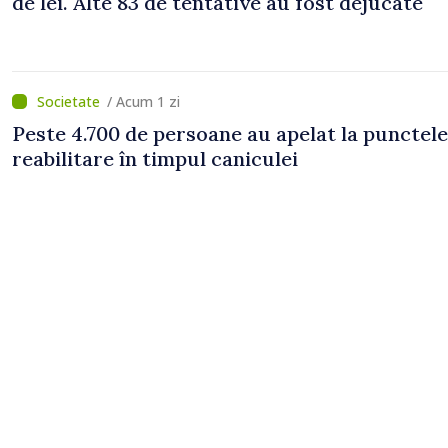
de lei. Alte 83 de tentative au fost dejucate
/ Acum 1 zi
Peste 4.700 de persoane au apelat la punctele
reabilitare în timpul caniculei