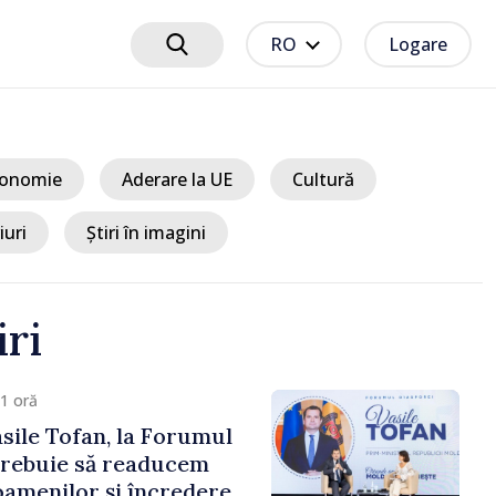
RO
Logare
onomie
Aderare la UE
Cultură
iuri
Știri în imagini
iri
1 oră
sile Tofan, la Forumul
Trebuie să readucem
amenilor și încrederea