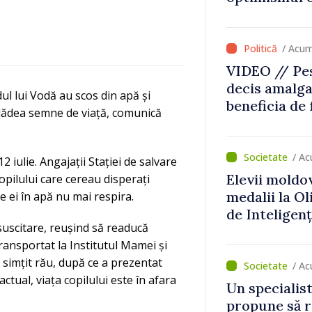
că Republica
direcția cor
/ Acum
VIDEO // Pes
decis amalga
ul lui Vodă au scos din apă și
beneficia de
i dădea semne de viață, comunică
investiții. I
important să
dăm o șansă l
/ Ac
12 iulie. Angajații Stației de salvare
dezvolte”
Elevii moldo
copilului care cereau disperați
medalii la O
e ei în apă nu mai respira.
de Inteligenț
suscitare, reușind să readucă
 transportat la Institutul Mamei și
-a simțit rău, după ce a prezentat
/ Ac
tual, viața copilului este în afara
Un specialist
propune să r