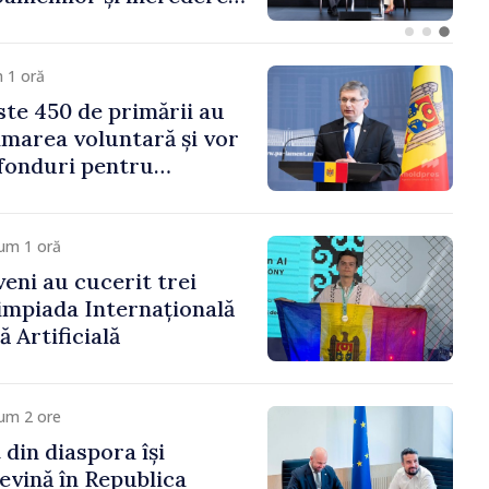
 Moldova merge în
ectă”
 1 oră
te 450 de primării au
marea voluntară și vor
 fonduri pentru
gor Grosu: „Este
 depășim blocajele și să
ocalităților să se
um 1 oră
veni au cucerit trei
limpiada Internațională
ă Artificială
um 2 ore
 din diaspora își
evină în Republica