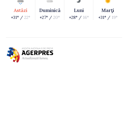
Astăzi
Duminică
Luni
Marţi
+31° /
22°
+27° /
20°
+28° /
16°
+31° /
19°