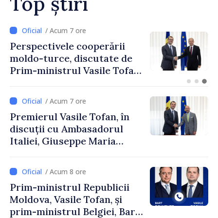
Top știri
/ Acum 5 ore
Forumul Diasporei //
Republica Moldova,
promovată în Elveția prin
turism, investiții și
exporturi
/ Acum 7 ore
Premierul Vasile Tofan, în
discuții cu Ambasadorul
Italiei, Giuseppe Maria
Perricone
/ Acum 8 ore
Prim-ministrul Republicii
Moldova, Vasile Tofan, și
prim-ministrul Belgiei, Bart