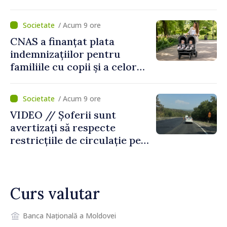
De Wever, au discutat
despre parcursul european
/ Acum 9 ore
al Republicii Moldova.
CNAS a finanțat plata
indemnizațiilor pentru
familiile cu copii și a celor
pentru incapacitate
temporară de muncă
/ Acum 9 ore
VIDEO // Șoferii sunt
avertizați să respecte
restricțiile de circulație pe
drumul R3, unde se
desfășoară lucrări de
reparație
Curs valutar
Banca Națională a Moldovei