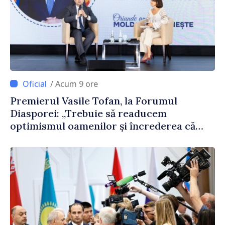
/ Acum 9 ore
Premierul Vasile Tofan, la Forumul
Diasporei: „Trebuie să readucem
optimismul oamenilor și încrederea că
Republica Moldova merge în direcția
corectă”