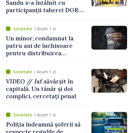
Sandu s-a întâlnit cu
participanții taberei DOR:
„Legătura lor cu țara
noastră rămâne puternică”
/ Acum 1 zi
Un minor, condamnat la
patru ani de închisoare
pentru distribuirea
drogurilor în raionul Edineț
/ Acum 1 zi
VIDEO // Jaf săvârșit în
capitală. Un tânăr și doi
complici, cercetați penal
/ Acum 1 zi
Poliția îndeamnă șoferii să
respecte regulile de