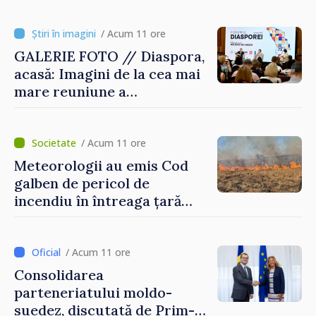
/ Acum 11 ore
GALERIE FOTO // Diaspora,
acasă: Imagini de la cea mai
mare reuniune a
moldovenilor de peste
hotare
/ Acum 11 ore
Meteorologii au emis Cod
galben de pericol de
incendiu în întreaga țară
până pe 14 august
/ Acum 11 ore
Consolidarea
parteneriatului moldo-
suedez, discutată de Prim-