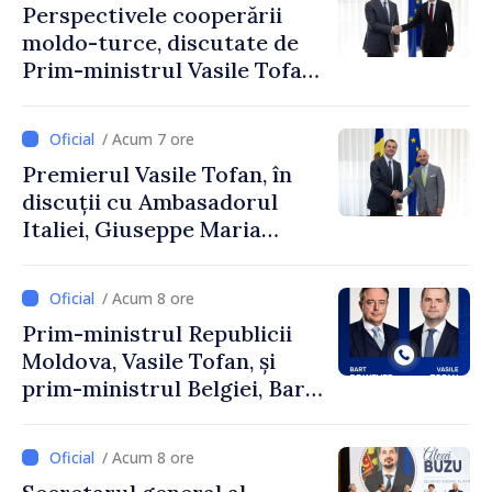
Perspectivele cooperării
moldo-turce, discutate de
Prim-ministrul Vasile Tofan
și Ambasadorul Turciei,
Uygar Mustafa Sertel
/ Acum 7 ore
Premierul Vasile Tofan, în
discuții cu Ambasadorul
Italiei, Giuseppe Maria
Perricone
/ Acum 8 ore
Prim-ministrul Republicii
Moldova, Vasile Tofan, și
prim-ministrul Belgiei, Bart
De Wever, au discutat
despre parcursul european
/ Acum 8 ore
al Republicii Moldova.