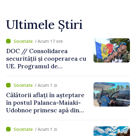
Ultimele Știri
/ Acum 17 ore
DOC // Consolidarea
securității și cooperarea cu
UE. Programul de
implementare a Strategiei
Naționale de Apărare pentru
/ Acum 1 zi
perioada 2024–2034,
Călătorii aflați în așteptare
publicat în Monitorul Oficial
în postul Palanca-Maiaki-
Udobnoe primesc apă din
partea funcționarilor vamali
și a polițiștilor de frontieră
/ Acum 1 zi