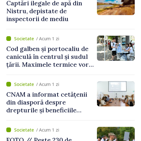
Captări ilegale de apă din
Nistru, depistate de
inspectorii de mediu
/ Acum 1 zi
Cod galben și portocaliu de
caniculă în centrul și sudul
țării. Maximele termice vor
ajunge până la 37°C
/ Acum 1 zi
CNAM a informat cetățenii
din diasporă despre
drepturile și beneficiile
asigurării medicale
/ Acum 1 zi
FOTO // Peste 230 de