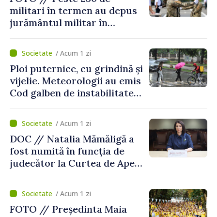
militari în termen au depus
jurământul militar în
garnizoana Chișinău
/ Acum 1 zi
Ploi puternice, cu grindină și
vijelie. Meteorologii au emis
Cod galben de instabilitate
atmosferică
/ Acum 1 zi
DOC // Natalia Mămăligă a
fost numită în funcția de
judecător la Curtea de Apel
Centru
/ Acum 1 zi
FOTO // Președinta Maia