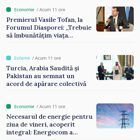
contribuie la promovarea
imaginii Republicii Moldova”
/ Acum 11 ore
Premierul Vasile Tofan, la
Forumul Diasporei: „Trebuie
să îmbunătățim viața
oamenilor și să repornim
motoarele economiei”
/ Acum 11 ore
Turcia, Arabia Saudită și
Pakistan au semnat un
acord de apărare colectivă
/ Acum 11 ore
Necesarul de energie pentru
ziua de vineri, acoperit
integral: Energocom a
rezervat volumele