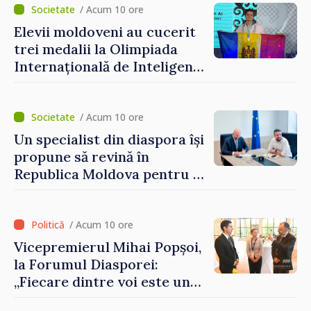
Grosu: „Este important să
/ Acum 10 ore
depășim blocajele și să dăm o
Elevii moldoveni au cucerit
șansă localităților să se
trei medalii la Olimpiada
dezvolte”
Internațională de Inteligență
Artificială
/ Acum 10 ore
Un specialist din diaspora își
propune să revină în
Republica Moldova pentru a
contribui la dezvoltarea
registrului naval național
/ Acum 10 ore
Vicepremierul Mihai Popșoi,
la Forumul Diasporei:
„Fiecare dintre voi este un
ambasador al țării noastre și