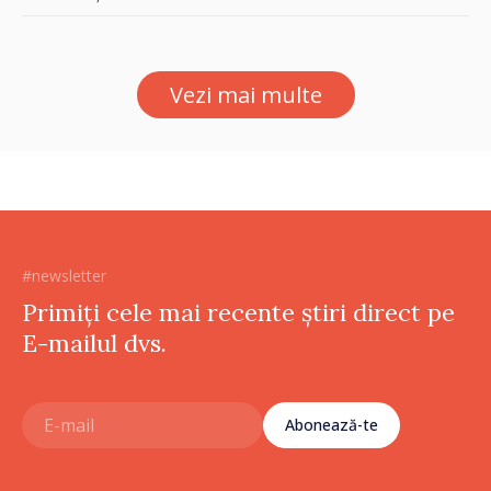
ministrul Vasile Tofan și
Ambasadoarea Suediei,
Petra Lärke
Vezi mai multe
#newsletter
Primiți cele mai recente știri direct pe
E-mailul dvs.
Abonează-te