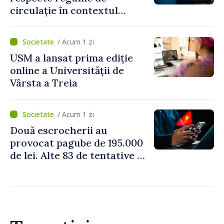
circulație în contextul
intensificării traficului din
perioada concediilor
/ Acum 1 zi
USM a lansat prima ediție
online a Universității de
Vârsta a Treia
/ Acum 1 zi
Două escrocherii au
provocat pagube de 195.000
de lei. Alte 83 de tentative au
fost dejucate