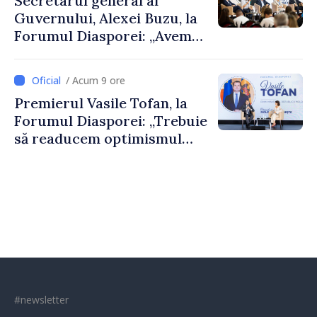
Secretarul general al
Guvernului, Alexei Buzu, la
Forumul Diasporei: „Avem
nevoie de fiecare dintre
dumneavoastră pentru a
/ Acum 9 ore
construi comunități mai
Premierul Vasile Tofan, la
puternice”
Forumul Diasporei: „Trebuie
să readucem optimismul
oamenilor și încrederea că
Republica Moldova merge în
direcția corectă”
#newsletter