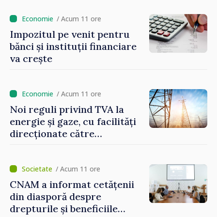
stimularea investițiilor și o
taxare mai echitabilă
/ Acum 11 ore
Impozitul pe venit pentru
bănci și instituții financiare
va crește
/ Acum 11 ore
Noi reguli privind TVA la
energie și gaze, cu facilități
direcționate către
consumatorii vulnerabili
/ Acum 11 ore
CNAM a informat cetățenii
din diasporă despre
drepturile și beneficiile