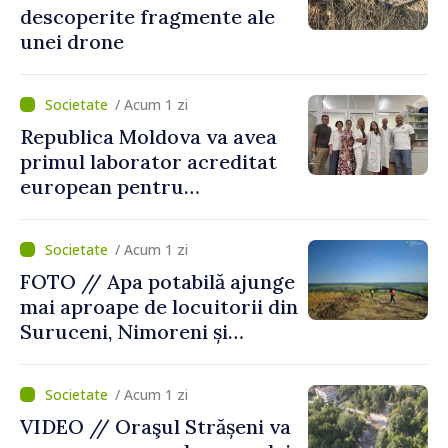
descoperite fragmente ale
unei drone
/ Acum 1 zi
Republica Moldova va avea
primul laborator acreditat
european pentru
diagnosticul virusurilor
viței-de-vie
/ Acum 1 zi
FOTO // Apa potabilă ajunge
mai aproape de locuitorii din
Suruceni, Nimoreni și
Malcoci, raionul Ialoveni
/ Acum 1 zi
VIDEO // Oraşul Strășeni va