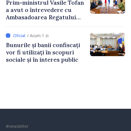
Prim-ministrul Vasile Tofan
a avut o întrevedere cu
Ambasadoarea Regatului
Unit al Marii Britanii și
Irlandei de Nord, Fern
/ Acum 1 zi
Horine
Bunurile și banii confiscați
vor fi utilizați în scopuri
sociale și în interes public
#newsletter