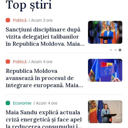
Top știri
/ Acum 2 ore
Adunarea Populară a
Găgăuziei trebuie să aibă un
mandat deplin. Președinta
Maia Sandu: „Alegerile să fie
libere și corecte””
/ Acum 4 ore
Republica Moldova
avansează în procesul de
integrare europeană. Maia
Sandu: „Nu ne blochează
niciun stat”
/ Acum 4 ore
Maia Sandu explică actuala
criză energetică și face apel
la reducerea consumului în