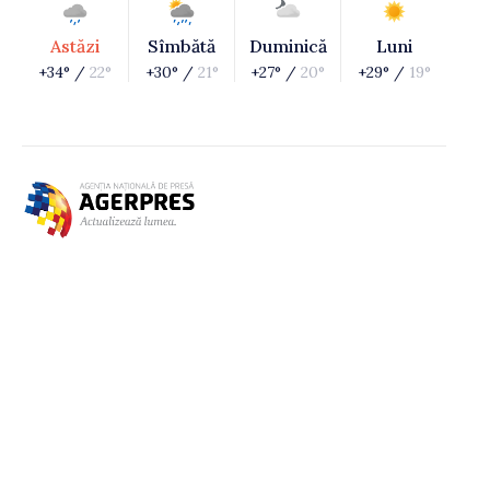
Astăzi
Sîmbătă
Duminică
Luni
+34° /
22°
+30° /
21°
+27° /
20°
+29° /
19°