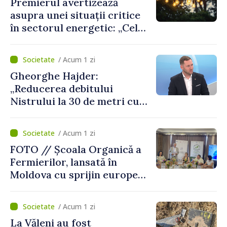
Premierul avertizează
asupra unei situații critice
în sectorul energetic: „Cel
mai probabil, mâine nu vom
putea cumpăra nici curent
/ Acum 1 zi
de avarie”
Gheorghe Hajder:
„Reducerea debitului
Nistrului la 30 de metri cubi
pe secundă ar însemna o
„catastrofă naturală”
/ Acum 1 zi
FOTO // Școala Organică a
Fermierilor, lansată în
Moldova cu sprijin european
pentru dezvoltarea
agriculturii durabile
/ Acum 1 zi
La Văleni au fost