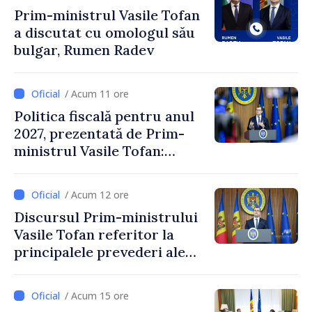
Prim-ministrul Vasile Tofan
a discutat cu omologul său
bulgar, Rumen Radev
/ Acum 11 ore
Politica fiscală pentru anul
2027, prezentată de Prim-
ministrul Vasile Tofan:
Reducerea poverii pe muncă,
stimularea investițiilor și o
/ Acum 12 ore
taxare mai echitabilă
Discursul Prim-ministrului
Vasile Tofan referitor la
principalele prevederi ale
politicii fiscale pentru anul
2027
/ Acum 15 ore