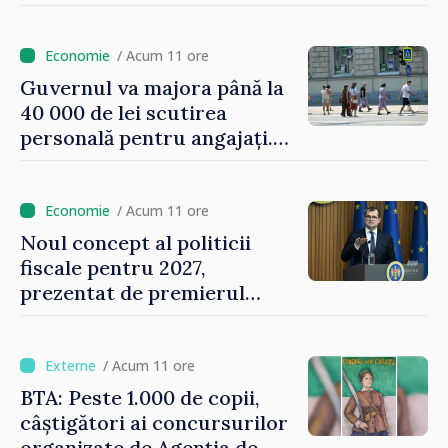
asigurării medicale
/ Acum 11 ore
Guvernul va majora până la
40 000 de lei scutirea
personală pentru angajați.
Vasile Tofan: „Aproape 800
de milioane de lei îi lăsăm
oamenilor”
/ Acum 11 ore
Noul concept al politicii
fiscale pentru 2027,
prezentat de premierul
Vasile Tofan: „Taxăm mai
puțin munca, stimulăm
investițiile, taxăm viciile și
/ Acum 11 ore
echilibrăm taxarea
BTA: Peste 1.000 de copii,
consumului”
câștigători ai concursurilor
organizate de Agenția de