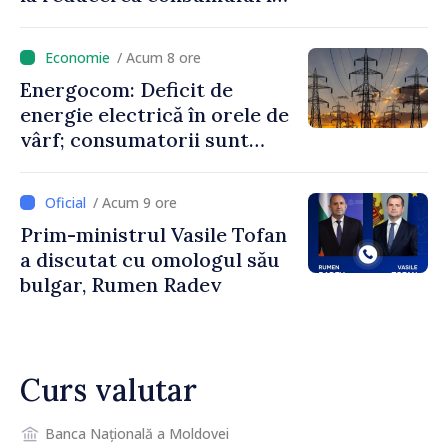
orele de vârf: „Doar astfel
putem menține prețurile la
/ Acum 8 ore
un nivel mai mic”
Energocom: Deficit de
energie electrică în orele de
vârf; consumatorii sunt
îndemnați să economisească
/ Acum 9 ore
Prim-ministrul Vasile Tofan
a discutat cu omologul său
bulgar, Rumen Radev
Curs valutar
Banca Națională a Moldovei