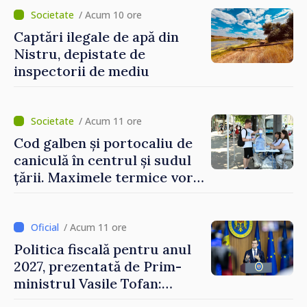
/ Acum 10 ore
Captări ilegale de apă din
Nistru, depistate de
inspectorii de mediu
/ Acum 11 ore
Cod galben și portocaliu de
caniculă în centrul și sudul
țării. Maximele termice vor
ajunge până la 37°C
/ Acum 11 ore
Politica fiscală pentru anul
2027, prezentată de Prim-
ministrul Vasile Tofan:
Reducerea poverii pe muncă,