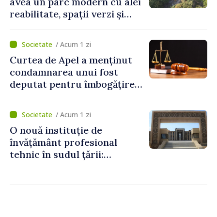
avea un parc modern cu alei
reabilitate, spații verzi și
zone pentru copii
/ Acum 1 zi
Curtea de Apel a menținut
condamnarea unui fost
deputat pentru îmbogățire
ilicită. Acesta va achita
statului peste 2,4 milioane
/ Acum 1 zi
de lei
O nouă instituție de
învățământ profesional
tehnic în sudul țării:
Guvernul a aprobat
înființarea Colegiului moldo-
turc la Comrat