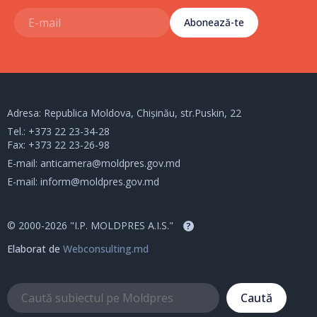
Abonează-te
Adresa: Republica Moldova, Chișinău, str.Puskin, 22
Tel.:
+373 22 23-34-28
Fax: +373 22 23-26-98
E-mail:
anticamera@moldpres.gov.md
E-mail:
inform@moldpres.gov.md
© 2000-2026 "I.P. MOLDPRES A.I.S."
?
Elaborat de
Webconsulting.md
Caută