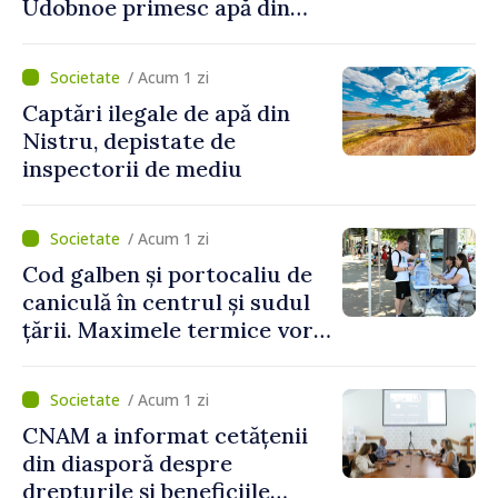
Udobnoe primesc apă din
partea funcționarilor vamali
și a polițiștilor de frontieră
/ Acum 1 zi
Captări ilegale de apă din
Nistru, depistate de
inspectorii de mediu
/ Acum 1 zi
Cod galben și portocaliu de
caniculă în centrul și sudul
țării. Maximele termice vor
ajunge până la 37°C
/ Acum 1 zi
CNAM a informat cetățenii
din diasporă despre
drepturile și beneficiile