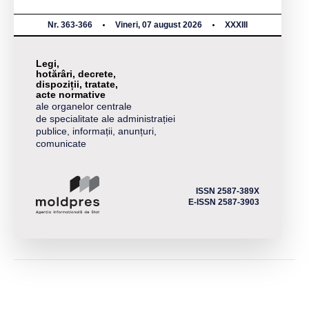
Nr. 363-366
Vineri, 07 august 2026
XXXIII
Legi,
hotărâri, decrete,
dispoziții, tratate,
acte normative
ale organelor centrale
de specialitate ale administrației
publice, informații, anunțuri,
comunicate
ISSN 2587-389X
E-ISSN 2587-3903