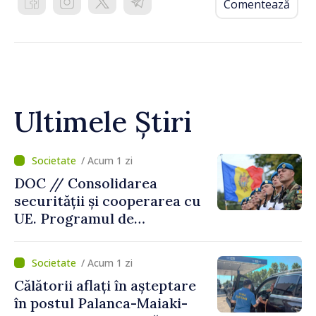
Comentează
Ultimele Știri
/ Acum 1 zi
DOC // Consolidarea
securității și cooperarea cu
UE. Programul de
implementare a Strategiei
Naționale de Apărare pentru
/ Acum 1 zi
perioada 2024–2034,
Călătorii aflați în așteptare
publicat în Monitorul Oficial
în postul Palanca-Maiaki-