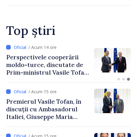
Top știri
/ Acum 12 ore
Forumul Diasporei //
Republica Moldova,
promovată în Elveția prin
turism, investiții și
exporturi
/ Acum 15 ore
Premierul Vasile Tofan, în
discuții cu Ambasadorul
Italiei, Giuseppe Maria
Perricone
/ Acum 15 ore