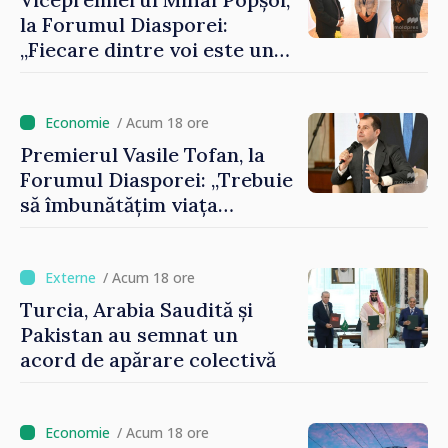
la Forumul Diasporei:
„Fiecare dintre voi este un
ambasador al țării noastre și
contribuie la promovarea
imaginii Republicii Moldova”
/ Acum 18 ore
Premierul Vasile Tofan, la
Forumul Diasporei: „Trebuie
să îmbunătățim viața
oamenilor și să repornim
motoarele economiei”
/ Acum 18 ore
Turcia, Arabia Saudită și
Pakistan au semnat un
acord de apărare colectivă
/ Acum 18 ore