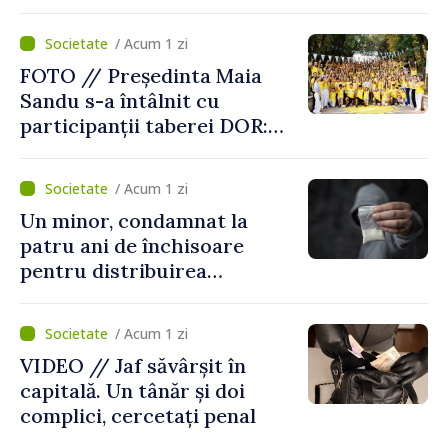
Centru
/ Acum 1 zi
FOTO // Președinta Maia
Sandu s-a întâlnit cu
participanții taberei DOR:
„Legătura lor cu țara
noastră rămâne puternică”
/ Acum 1 zi
Un minor, condamnat la
patru ani de închisoare
pentru distribuirea
drogurilor în raionul Edineț
/ Acum 1 zi
VIDEO // Jaf săvârșit în
capitală. Un tânăr și doi
complici, cercetați penal