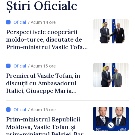
Știri Oficiale
/ Acum 14 ore
Perspectivele cooperării
moldo-turce, discutate de
Prim-ministrul Vasile Tofan
și Ambasadorul Turciei,
Uygar Mustafa Sertel
/ Acum 15 ore
Premierul Vasile Tofan, în
discuții cu Ambasadorul
Italiei, Giuseppe Maria
Perricone
/ Acum 15 ore
Prim-ministrul Republicii
Moldova, Vasile Tofan, și
prim-ministrul Belgiei, Bart