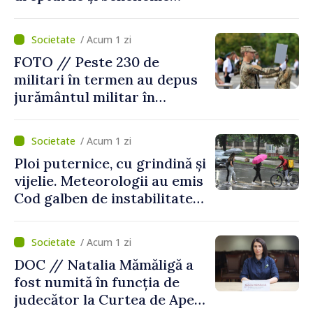
asigurării medicale
/ Acum 1 zi
FOTO // Peste 230 de
militari în termen au depus
jurământul militar în
garnizoana Chișinău
/ Acum 1 zi
Ploi puternice, cu grindină și
vijelie. Meteorologii au emis
Cod galben de instabilitate
atmosferică
/ Acum 1 zi
DOC // Natalia Mămăligă a
fost numită în funcția de
judecător la Curtea de Apel