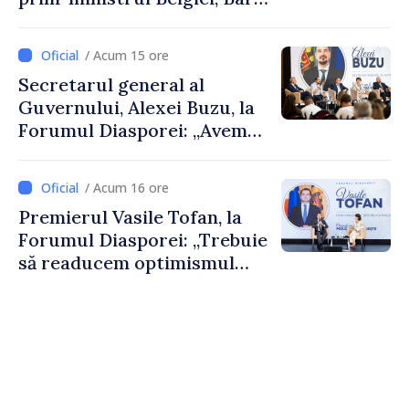
De Wever, au discutat
despre parcursul european
/ Acum 15 ore
al Republicii Moldova.
Secretarul general al
Guvernului, Alexei Buzu, la
Forumul Diasporei: „Avem
nevoie de fiecare dintre
dumneavoastră pentru a
/ Acum 16 ore
construi comunități mai
Premierul Vasile Tofan, la
puternice”
Forumul Diasporei: „Trebuie
să readucem optimismul
oamenilor și încrederea că
Republica Moldova merge în
direcția corectă”