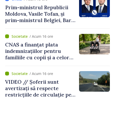
Prim-ministrul Republicii
Moldova, Vasile Tofan, și
prim-ministrul Belgiei, Bart
De Wever, au discutat
despre parcursul european
/ Acum 16 ore
al Republicii Moldova.
CNAS a finanțat plata
indemnizațiilor pentru
familiile cu copii și a celor
pentru incapacitate
temporară de muncă
/ Acum 16 ore
VIDEO // Șoferii sunt
avertizați să respecte
restricțiile de circulație pe
drumul R3, unde se
desfășoară lucrări de
reparație