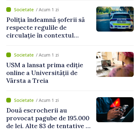
/ Acum 1 zi
Poliția îndeamnă șoferii să
respecte regulile de
circulație în contextul
intensificării traficului din
perioada concediilor
/ Acum 1 zi
USM a lansat prima ediție
online a Universității de
Vârsta a Treia
/ Acum 1 zi
Două escrocherii au
provocat pagube de 195.000
de lei. Alte 83 de tentative au
fost dejucate