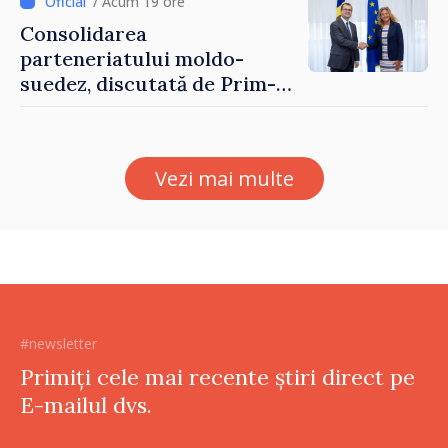
/ Acum 19 ore
Consolidarea
parteneriatului moldo-
suedez, discutată de Prim-
ministrul Vasile Tofan și
Ambasadoarea Suediei,
Petra Lärke
Vezi mai multe
#newsletter
Primiți cele mai recente știri direct pe
E-mailul dvs.