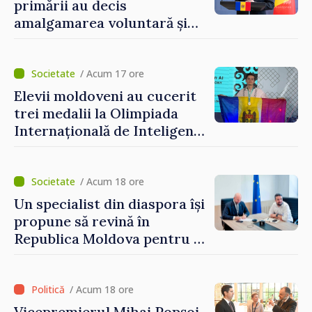
primării au decis
amalgamarea voluntară și
vor beneficia de fonduri
pentru investiții. Igor
Grosu: „Este important să
/ Acum 17 ore
depășim blocajele și să dăm o
Elevii moldoveni au cucerit
șansă localităților să se
trei medalii la Olimpiada
dezvolte”
Internațională de Inteligență
Artificială
/ Acum 18 ore
Un specialist din diaspora își
propune să revină în
Republica Moldova pentru a
contribui la dezvoltarea
registrului naval național
/ Acum 18 ore
Vicepremierul Mihai Popșoi,