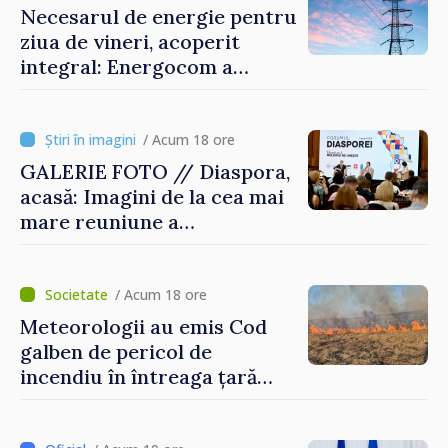
Necesarul de energie pentru
ziua de vineri, acoperit
integral: Energocom a
rezervat volumele
/ Acum 18 ore
GALERIE FOTO // Diaspora,
acasă: Imagini de la cea mai
mare reuniune a
moldovenilor de peste
hotare
/ Acum 18 ore
Meteorologii au emis Cod
galben de pericol de
incendiu în întreaga țară
până pe 14 august