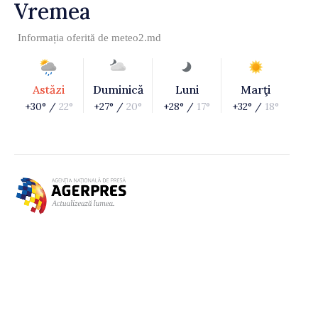
Vremea
Informația oferită de
meteo2.md
Astăzi
Duminică
Luni
Marţi
+30° /
22°
+27° /
20°
+28° /
17°
+32° /
18°