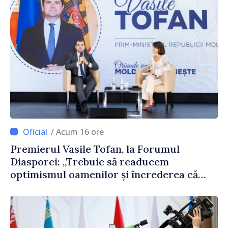
/ Acum 16 ore
Premierul Vasile Tofan, la Forumul
Diasporei: „Trebuie să readucem
optimismul oamenilor și încrederea că
Republica Moldova merge în direcția
corectă”