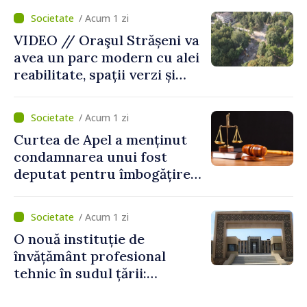
/ Acum 1 zi
VIDEO // Oraşul Strășeni va
avea un parc modern cu alei
reabilitate, spații verzi și
zone pentru copii
/ Acum 1 zi
Curtea de Apel a menținut
condamnarea unui fost
deputat pentru îmbogățire
ilicită. Acesta va achita
statului peste 2,4 milioane
/ Acum 1 zi
de lei
O nouă instituție de
învățământ profesional
tehnic în sudul țării:
Guvernul a aprobat