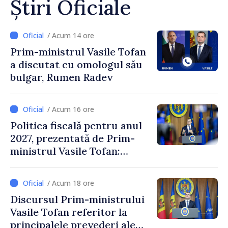
Știri Oficiale
/ Acum 14 ore
Prim-ministrul Vasile Tofan
a discutat cu omologul său
bulgar, Rumen Radev
/ Acum 16 ore
Politica fiscală pentru anul
2027, prezentată de Prim-
ministrul Vasile Tofan:
Reducerea poverii pe muncă,
stimularea investițiilor și o
/ Acum 18 ore
taxare mai echitabilă
Discursul Prim-ministrului
Vasile Tofan referitor la
principalele prevederi ale