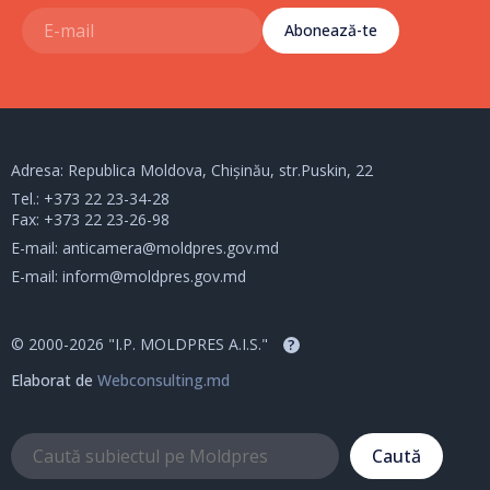
Abonează-te
Adresa: Republica Moldova, Chișinău, str.Puskin, 22
Tel.:
+373 22 23-34-28
Fax: +373 22 23-26-98
E-mail:
anticamera@moldpres.gov.md
E-mail:
inform@moldpres.gov.md
© 2000-2026 "I.P. MOLDPRES A.I.S."
?
Elaborat de
Webconsulting.md
Caută