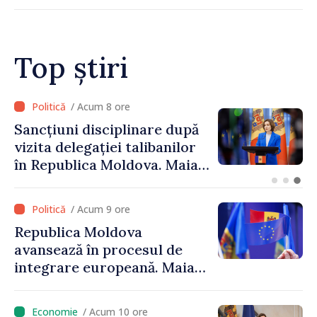
înființarea Colegiului moldo-
turc la Comrat
Top știri
/ Acum 7 ore
Adunarea Populară a
Găgăuziei trebuie să aibă un
mandat deplin. Președinta
Maia Sandu: „Alegerile să fie
libere și corecte””
/ Acum 9 ore
Republica Moldova
avansează în procesul de
integrare europeană. Maia
Sandu: „Nu ne blochează
niciun stat”
/ Acum 10 ore