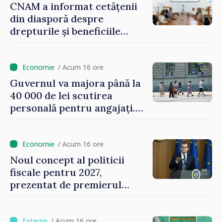
CNAM a informat cetățenii
din diasporă despre
drepturile și beneficiile
asigurării medicale
/ Acum 16 ore
Guvernul va majora până la
40 000 de lei scutirea
personală pentru angajați.
Vasile Tofan: „Aproape 800
de milioane de lei îi lăsăm
oamenilor”
/ Acum 16 ore
Noul concept al politicii
fiscale pentru 2027,
prezentat de premierul
Vasile Tofan: „Taxăm mai
puțin munca, stimulăm
investițiile, taxăm viciile și
/ Acum 16 ore