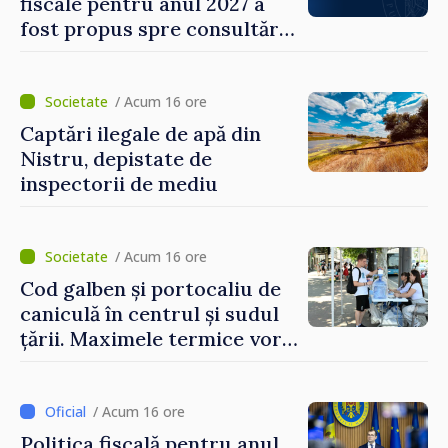
fiscale pentru anul 2027 a
fost propus spre consultări
publice
/ Acum 16 ore
Captări ilegale de apă din
Nistru, depistate de
inspectorii de mediu
/ Acum 16 ore
Cod galben și portocaliu de
caniculă în centrul și sudul
țării. Maximele termice vor
ajunge până la 37°C
/ Acum 16 ore
Politica fiscală pentru anul