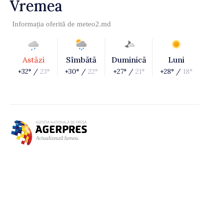
Vremea
Informația oferită de
meteo2.md
Astăzi
Sîmbătă
Duminică
Luni
+32° /
23°
+30° /
22°
+27° /
21°
+28° /
18°