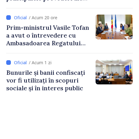
politicii fiscale pentru anul
2027
/ Acum 20 ore
Prim-ministrul Vasile Tofan
a avut o întrevedere cu
Ambasadoarea Regatului
Unit al Marii Britanii și
Irlandei de Nord, Fern
/ Acum 1 zi
Horine
Bunurile și banii confiscați
vor fi utilizați în scopuri
sociale și în interes public