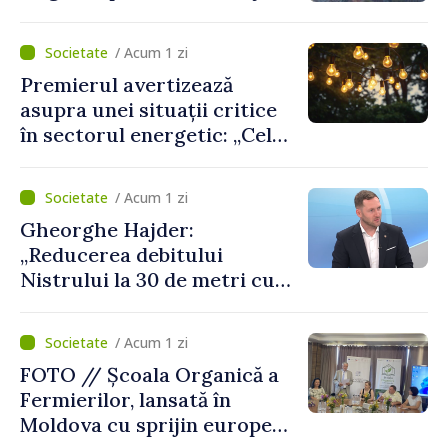
/ Acum 1 zi
Premierul avertizează
asupra unei situații critice
în sectorul energetic: „Cel
mai probabil, mâine nu vom
putea cumpăra nici curent
/ Acum 1 zi
de avarie”
Gheorghe Hajder:
„Reducerea debitului
Nistrului la 30 de metri cubi
pe secundă ar însemna o
„catastrofă naturală”
/ Acum 1 zi
FOTO // Școala Organică a
Fermierilor, lansată în
Moldova cu sprijin european