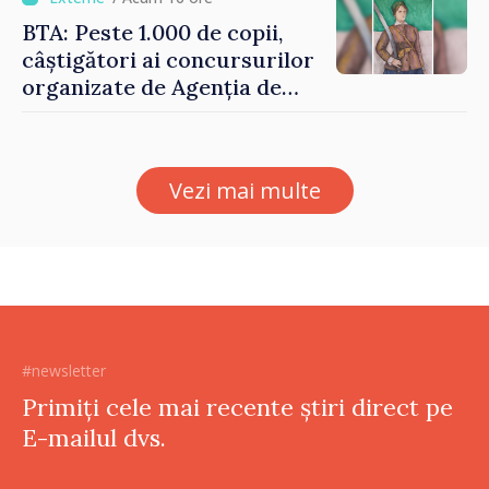
echilibrăm taxarea
BTA: Peste 1.000 de copii,
consumului”
câștigători ai concursurilor
organizate de Agenția de
Stat pentru Bulgarii din
Străinătate, vor fi premiați
Vezi mai multe
#newsletter
Primiți cele mai recente știri direct pe
E-mailul dvs.