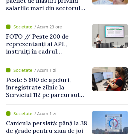
pachet de măsuri privind
salariile mari din sectorul
public
/ Acum 23 ore
FOTO // Peste 200 de
reprezentanți ai APL,
instruiți în cadrul
Platformelor Locale de
Mediu privind aplicarea a
/ Acum 1 zi
două regulamente din
Peste 5 600 de apeluri,
domeniu
înregistrate zilnic la
Serviciul 112 pe parcursul
lunii iulie. Cei mai mulți
cetățeni au solicitat
/ Acum 1 zi
ambulanța
Canicula persistă: până la 38
de grade pentru ziua de joi