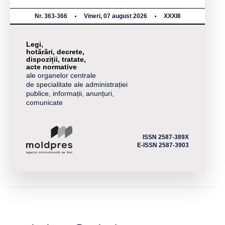
Nr. 363-366
Vineri, 07 august 2026
XXXIII
Legi,
hotărâri, decrete,
dispoziții, tratate,
acte normative
ale organelor centrale
de specialitate ale administrației
publice, informații, anunțuri,
comunicate
ISSN 2587-389X
E-ISSN 2587-3903