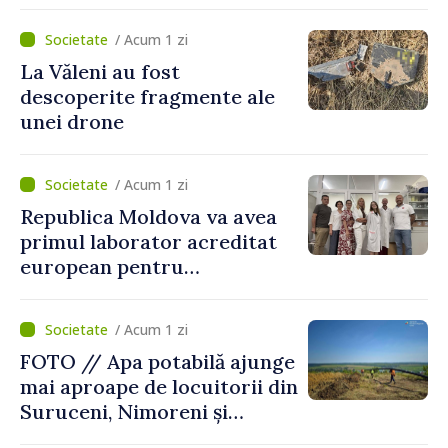
pentru dezvoltarea
agriculturii durabile
/ Acum 1 zi
La Văleni au fost
descoperite fragmente ale
unei drone
/ Acum 1 zi
Republica Moldova va avea
primul laborator acreditat
european pentru
diagnosticul virusurilor
viței-de-vie
/ Acum 1 zi
FOTO // Apa potabilă ajunge
mai aproape de locuitorii din
Suruceni, Nimoreni și
Malcoci, raionul Ialoveni