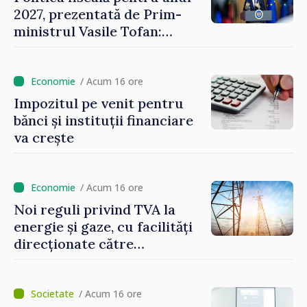
2027, prezentată de Prim-
ministrul Vasile Tofan:
Reducerea poverii pe muncă,
stimularea investițiilor și o
taxare mai echitabilă
/ Acum 16 ore
Impozitul pe venit pentru
bănci și instituții financiare
va crește
/ Acum 16 ore
Noi reguli privind TVA la
energie și gaze, cu facilități
direcționate către
consumatorii vulnerabili
/ Acum 16 ore