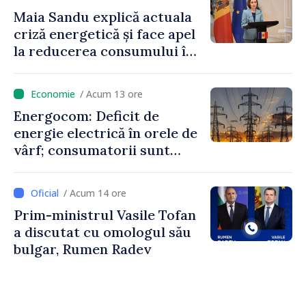
Maia Sandu explică actuala
criză energetică și face apel
la reducerea consumului în
orele de vârf: „Doar astfel
putem menține prețurile la
/ Acum 13 ore
un nivel mai mic”
Energocom: Deficit de
energie electrică în orele de
vârf; consumatorii sunt
îndemnați să economisească
/ Acum 14 ore
Prim-ministrul Vasile Tofan
a discutat cu omologul său
bulgar, Rumen Radev