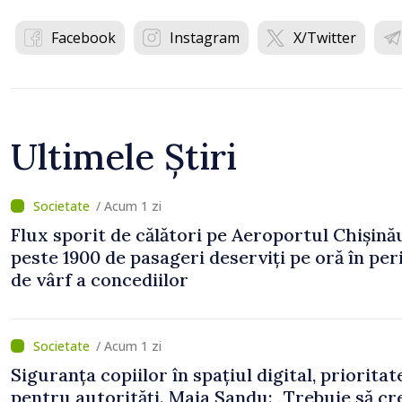
Facebook
Instagram
X/Twitter
Ultimele Știri
/ Acum 1 zi
Flux sporit de călători pe Aeroportul Chișină
peste 1900 de pasageri deserviți pe oră în pe
de vârf a concediilor
/ Acum 1 zi
Siguranța copiilor în spațiul digital, prioritat
pentru autorități. Maia Sandu: „Trebuie să c