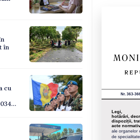
în
t în
a cu
Nr. 363-36
034,
Legi,
hotărâri, decr
dispoziții, tra
acte normati
ale organelor 
-
de specialitate