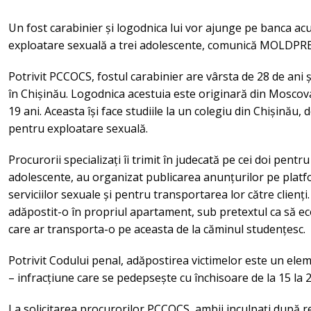
Un fost carabinier și logodnica lui vor ajunge pe banca acuz
exploatare sexuală a trei adolescente, comunică MOLDPRE
Potrivit PCCOCS, fostul carabinier are vârsta de 28 de ani și 
în Chișinău. Logodnica acestuia este originară din Moscova
19 ani. Aceasta își face studiile la un colegiu din Chișinău,
pentru exploatare sexuală.
Procurorii specializați îi trimit în judecată pe cei doi pentr
adolescente, au organizat publicarea anunțurilor pe plat
serviciilor sexuale și pentru transportarea lor către clienți.
adăpostit-o în propriul apartament, sub pretextul ca să e
care ar transporta-o pe aceasta de la căminul studențesc.
Potrivit Codului penal, adăpostirea victimelor este un elemen
– infracțiune care se pedepsește cu închisoare de la 15 la 2
La solicitarea procurorilor PCCOCS, ambii inculpați după reț