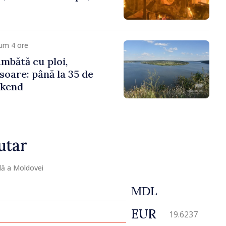
um 4 ore
mbătă cu ploi,
soare: până la 35 de
ekend
utar
lă a Moldovei
MDL
EUR
19.6237