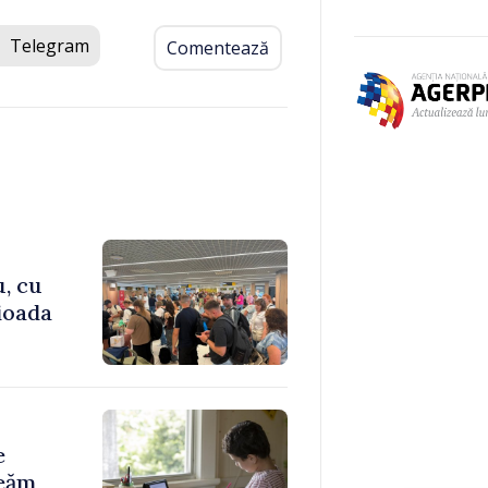
Telegram
Comentează
u, cu
rioada
e
reăm