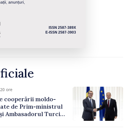
ații, anunțuri,
ISSN 2587-389X
E-ISSN 2587-3903
ficiale
20 ore
e cooperării moldo-
tate de Prim-ministrul
 și Ambasadorul Turciei,
fa Sertel