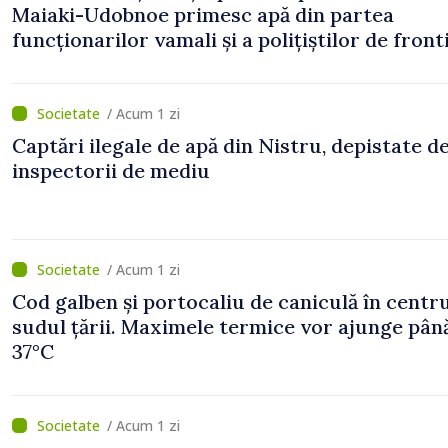
Maiaki-Udobnoe primesc apă din partea
funcționarilor vamali și a polițiștilor de front
/ Acum 1 zi
Captări ilegale de apă din Nistru, depistate d
inspectorii de mediu
/ Acum 1 zi
Cod galben și portocaliu de caniculă în centru
sudul țării. Maximele termice vor ajunge până
37°C
/ Acum 1 zi