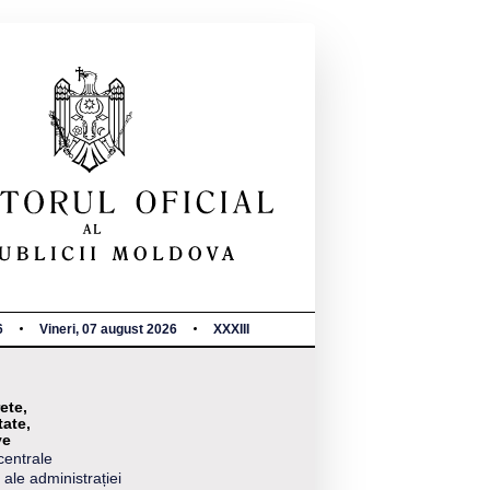
6
Vineri, 07 august 2026
XXXIII
ete,
tate,
ve
centrale
 ale administrației