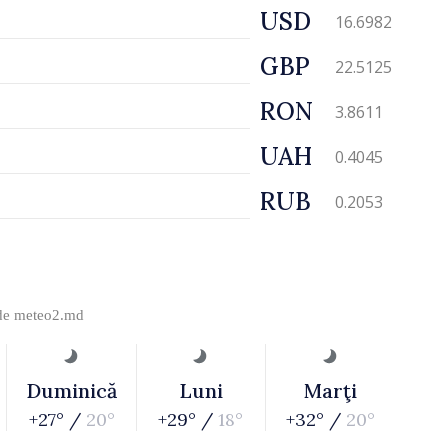
USD
16.6982
GBP
22.5125
RON
3.8611
UAH
0.4045
RUB
0.2053
 de
meteo2.md
Duminică
Luni
Marţi
+27° /
20°
+29° /
18°
+32° /
20°