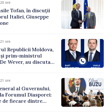
20 ore
ile Tofan, în discuții
ul Italiei, Giuseppe
cone
21 ore
ul Republicii Moldova,
 și prim-ministrul
t De Wever, au discutat
rsul european al
oldova.
21 ore
eneral al Guvernului,
 la Forumul Diasporei:
 de fiecare dintre
ră pentru a construi