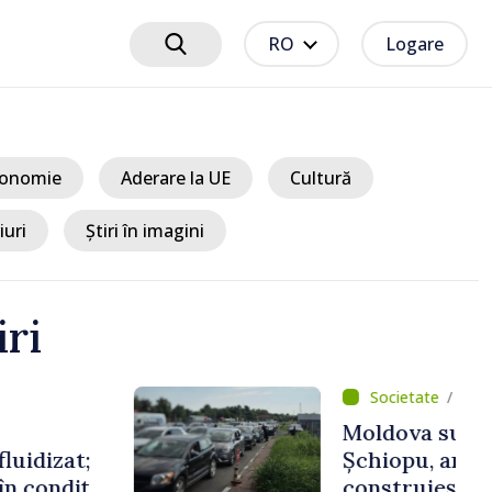
RO
Logare
onomie
Aderare la UE
Cultură
iuri
Știri în imagini
iri
um 2 ore
t EU // Tamara
treprenoarea care
 punți între Marea