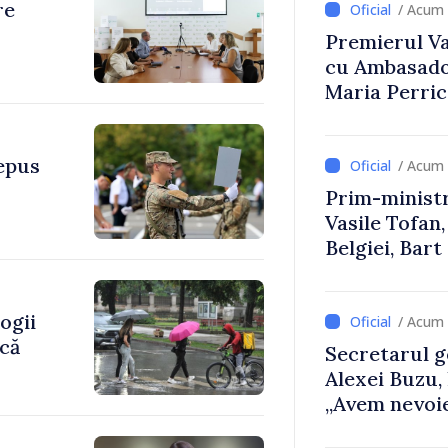
re
/ Acum 
Premierul Vas
cu Ambasador
Maria Perri
depus
/ Acum 
Prim-ministr
Vasile Tofan,
Belgiei, Bar
despre parcu
Republicii M
ogii
/ Acum 
ică
Secretarul g
Alexei Buzu,
„Avem nevoie
dumneavoast