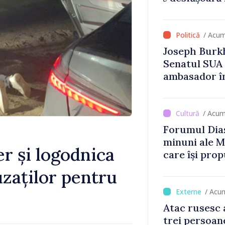
Britanie și 
/ Acum
Joseph Burkh
Senatul SUA î
ambasador î
/ Acum
Forumul Dias
minuni ale M
r și logodnica
care își prop
din diaspora
uzaților pentru
/ Acu
Atac rusesc 
trei persoane