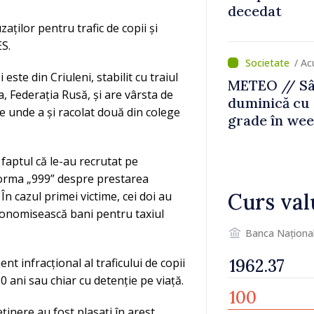
decedat
aților pentru trafic de copii și
S.
/ Ac
este din Criuleni, stabilit cu traiul
METEO // Sâ
, Federația Rusă, și are vârsta de
duminică cu 
 de unde a și racolat două din colege
grade în we
u faptul că le-au recrutat pe
forma „999” despre prestarea
Curs val
 În cazul primei victime, cei doi au
conomisească bani pentru taxiul
Banca Naționa
t infracțional al traficului de copii
0 ani sau chiar cu detenție pe viață.
inere au fost plasați în arest,