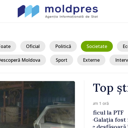
Toate
Oficial
Politică
Societate
Ec
escoperă Moldova
Sport
Externe
Interv
Top șt
/ Ac
Moldova sun
 fluidizat;
Șchiopu, an
 în condiții
construiește