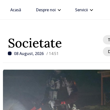
Acasă
Despre noi
Servicii
Societate
D
08 August, 2026
/ 14:51
/ Acum 1 oră
UPDATE: Traficul la PTF
Giurgiulești-Galația fost
activitatea se desfășoară