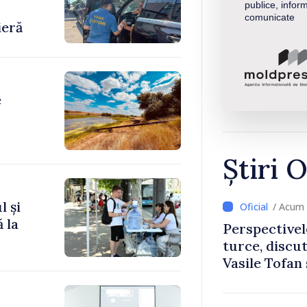
publice, inform
comunicate
ieră
e
Știri O
l și
/ Acum 
 la
Perspectivel
turce, discu
Vasile Tofan
Uygar Musta