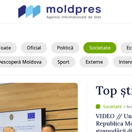
Toate
Oficial
Politică
Societate
Ec
escoperă Moldova
Sport
Externe
Interv
Top șt
/ Ac
vamal Otaci-
VIDEO // Un 
nsul de
Republica Mo
ldova
gospodării d