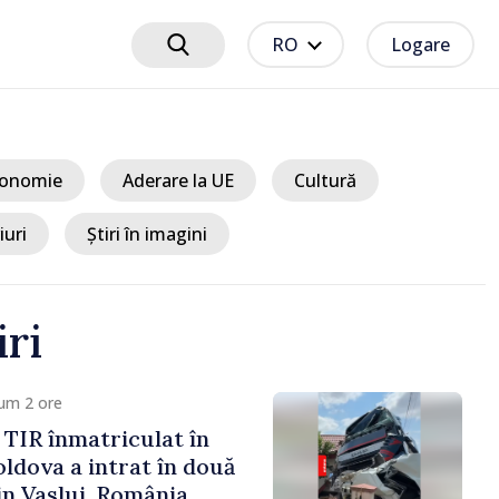
RO
Logare
onomie
Aderare la UE
Cultură
iuri
Știri în imagini
iri
um 2 ore
TIR înmatriculat în
ldova a intrat în două
in Vaslui, România