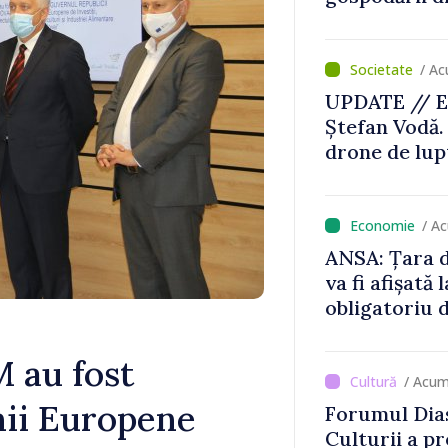
/ Ac
UPDATE // E
Ștefan Vodă.
drone de lupt
locului
/ A
ANSA: Țara d
va fi afișată 
obligatoriu d
Comercianții
de mii de lei 
 au fost
/ Acum
nii Europene
Forumul Dias
Culturii a pr