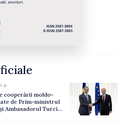
ații, anunțuri,
ISSN 2587-389X
E-ISSN 2587-3903
ficiale
1 zi
e cooperării moldo-
tate de Prim-ministrul
 și Ambasadorul Turciei,
fa Sertel