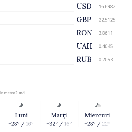
USD
16.6982
GBP
22.5125
RON
3.8611
UAH
0.4045
RUB
0.2053
 de
meteo2.md
Luni
Marţi
Miercuri
+28° /
16°
+32° /
16°
+28° /
22°