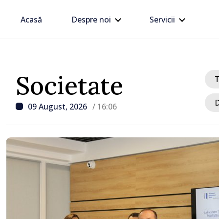
Acasă
Despre noi
Servicii
Societate
D
09 August, 2026
/ 16:06
/ Acum 1 oră
Trafic intens la postul 
Moghilev-Podolsk, pe se
ieșire din Republica Mo