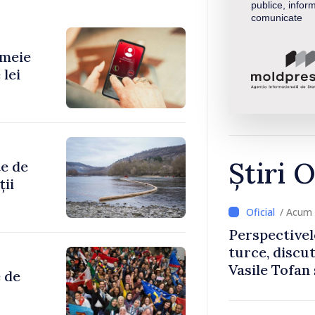
publice, inform
comunicate
emeie
 lei
Știri O
te de
ții
/ Acum 
Perspectivel
turce, discu
Vasile Tofan
 de
Uygar Musta