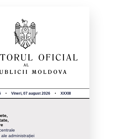
6
Vineri, 07 august 2026
XXXIII
ete,
tate,
ve
centrale
 ale administrației