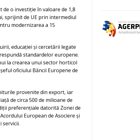
 de o investiție în valoare de 1,8
i, sprijinit de UE prin intermediul
pentru modernizarea a 15
irii, educației și cercetării legate
 corespundă standardelor europene.
ribui la crearea unui sector horticol
 șeful oficiului Băncii Europene de
turile provenite din export, iar
iață de circa 500 de milioane de
ții preferențiale datorită Zonei de
 Acordului European de Asociere și
servicii.