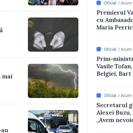
/ Acum 
Premierul Vas
cu Ambasador
Maria Perri
ă
/ Acum 
Prim-ministr
Vasile Tofan,
Belgiei, Bar
a mai
despre parcu
Republicii M
/ Acum 
Secretarul g
Alexei Buzu,
„Avem nevoie
dumneavoast
-au