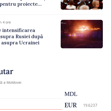
 pentru proiecte
mobilitatea artiștilor
m 4 ore
e intensificarea
asupra Rusiei după
i asupra Ucrainei
utar
lă a Moldovei
MDL
EUR
19.6237