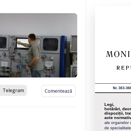
Nr. 363-36
Telegram
Comentează
Legi,
hotărâri, decr
dispoziții, tra
acte normati
ale organelor 
de specialitate