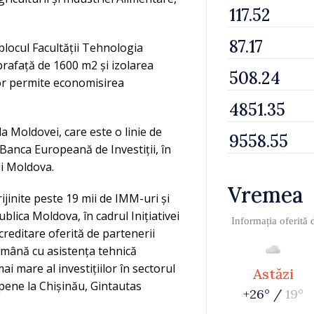
c blocul Facultății Tehnologia
rafață de 1600 m2 și izolarea
vor permite economisirea
da Moldovei, care este o linie de
 Banca Europeană de Investiții, în
ii Moldova.
Vremea
ijinite peste 19 mii de IMM-uri și
blica Moldova, în cadrul Inițiativei
Informația oferită
creditare oferită de partenerii
 mână cu asistența tehnică
i mare al investițiilor în sectorul
Astăzi
opene la Chișinău, Gintautas
+26° /
19°