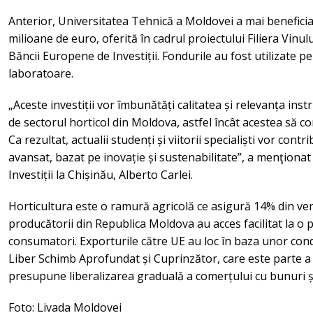
Anterior, Universitatea Tehnică a Moldovei a mai beneficiat
milioane de euro, oferită în cadrul proiectului Filiera Vinulu
Băncii Europene de Investiții. Fondurile au fost utilizate 
laboratoare.
„Aceste investiții vor îmbunătăți calitatea și relevanța instru
de sectorul horticol din Moldova, astfel încât acestea să
Ca rezultat, actualii studenți și viitorii specialiști vor cont
avansat, bazat pe inovație și sustenabilitate”, a menţionat
Investiții la Chișinău, Alberto Carlei.
Horticultura este o ramură agricolă ce asigură 14% din veni
producătorii din Republica Moldova au acces facilitat la o p
consumatori. Exporturile către UE au loc în baza unor condi
Liber Schimb Aprofundat și Cuprinzător, care este parte a
presupune liberalizarea graduală a comerțului cu bunuri și 
Foto: Livada Moldovei