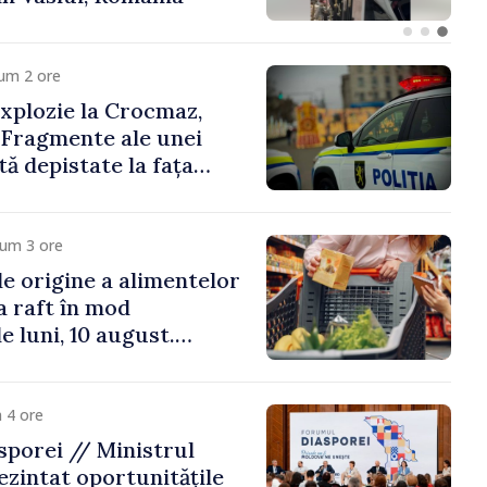
um 2 ore
xplozie la Crocmaz,
 Fragmente ale unei
ă depistate la fața
cum 3 ore
e origine a alimentelor
la raft în mod
e luni, 10 august.
 riscă amenzi de zeci
de lei
 4 ore
porei // Ministrul
ezintat oportunitățile