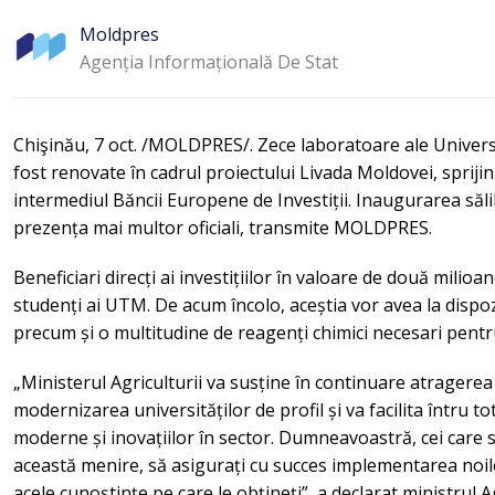
Moldpres
Agenția Informațională De Stat
Chişinău, 7 oct. /MOLDPRES/. Zece laboratoare ale Univers
fost renovate în cadrul proiectului Livada Moldovei, sprij
intermediul Băncii Europene de Investiții. Inaugurarea săli
prezența mai multor oficiali, transmite MOLDPRES.
Beneficiari direcți ai investițiilor în valoare de două milio
studenți ai UTM. De acum încolo, aceștia vor avea la dispoz
precum și o multitudine de reagenți chimici necesari pentru 
„Ministerul Agriculturii va susține în continuare atragerea i
modernizarea universităților de profil și va facilita întru 
moderne și inovațiilor în sector. Dumneavoastră, cei care s
această menire, să asigurați cu succes implementarea noilo
acele cunoștințe pe care le obțineți”, a declarat ministrul Ag