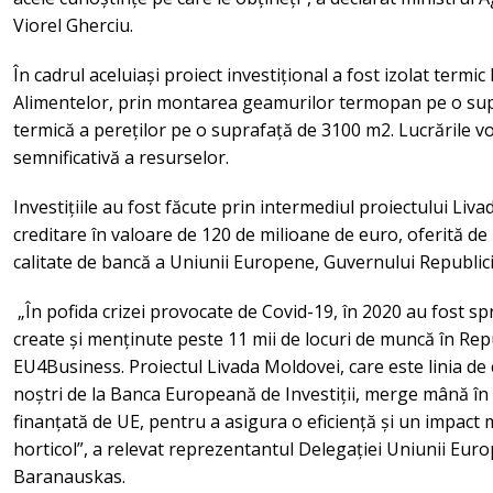
Viorel Gherciu.
În cadrul aceluiași proiect investițional a fost izolat termi
Alimentelor, prin montarea geamurilor termopan pe o sup
termică a pereților pe o suprafață de 3100 m2. Lucrările 
semnificativă a resurselor.
Investițiile au fost făcute prin intermediul proiectului Liva
creditare în valoare de 120 de milioane de euro, oferită de
calitate de bancă a Uniunii Europene, Guvernului Republic
„În pofida crizei provocate de Covid-19, în 2020 au fost spr
create și menținute peste 11 mii de locuri de muncă în Repu
EU4Business. Proiectul Livada Moldovei, care este linia de 
noștri de la Banca Europeană de Investiții, merge mână în
finanțată de UE, pentru a asigura o eficiență și un impact ma
horticol”, a relevat reprezentantul Delegației Uniunii Eur
Baranauskas.