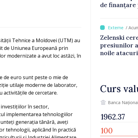
de finanțare
culturale și 
/ Acu
Zelenski cer
ității Tehnice a Moldovei (UTM) au
presiunilor 
init de Uniunea Europeană prin
noile atacur
lor modernizate a avut loc astăzi, în
ane de euro sunt peste o mie de
iție utilaje moderne de laborator,
Curs val
activitățile de cercetare.
Banca Naționa
nvestițiilor în sector,
totul implementarea tehnologiilor
unteți generația tânără, aveți
r tehnologii, aplicând în practică
riculturii și Industriei Alimentare,