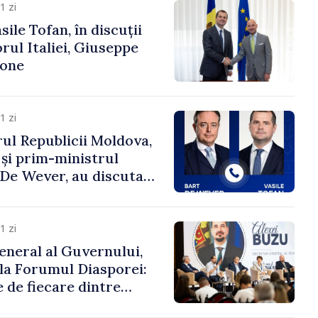
1 zi
ile Tofan, în discuții
ul Italiei, Giuseppe
cone
1 zi
ul Republicii Moldova,
 și prim-ministrul
t De Wever, au discutat
rsul european al
oldova.
1 zi
eneral al Guvernului,
 la Forumul Diasporei:
 de fiecare dintre
ră pentru a construi